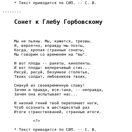
     * Текст приводится по СИП. -- С. В.

Сонет к Глебу Горбовскому
     Мы не пьяны. Мы, кажется, трезвы.

     И, вероятно, вправду мы поэты,

     Когда, кропая странные сонеты,

     Мы говорим со временем на "вы".

     И вот плоды -- ракеты, киноленты.

     И вот плоды: велеречивый стих...

     Рисуй, рисуй, безумное столетье,

     Твоих солдат, любовников твоих,

     Смакуй их своевременную славу!

     Зачем и правда, все-таки, -- неправда,

     Зачем она испытывает нас...

     И низкий гений твой переломает ноги,

     Чтоб осознать в шестидесятый раз

     Итоги странствований, странные итоги.

             <?>

     * Текст приводится по СИП. -- С. В.
