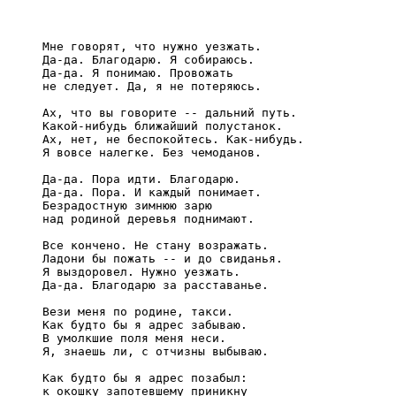
     Мне говорят, что нужно уезжать.

     Да-да. Благодарю. Я собираюсь.

     Да-да. Я понимаю. Провожать

     не следует. Да, я не потеряюсь.

     Ах, что вы говорите -- дальний путь.

     Какой-нибудь ближайший полустанок.

     Ах, нет, не беспокойтесь. Как-нибудь.

     Я вовсе налегке. Без чемоданов.

     Да-да. Пора идти. Благодарю.

     Да-да. Пора. И каждый понимает.

     Безрадостную зимнюю зарю

     над родиной деревья поднимают.

     Все кончено. Не стану возражать.

     Ладони бы пожать -- и до свиданья.

     Я выздоровел. Нужно уезжать.

     Да-да. Благодарю за расставанье.

     Вези меня по родине, такси.

     Как будто бы я адрес забываю.

     В умолкшие поля меня неси.

     Я, знаешь ли, с отчизны выбываю.

     Как будто бы я адрес позабыл:

     к окошку запотевшему приникну
