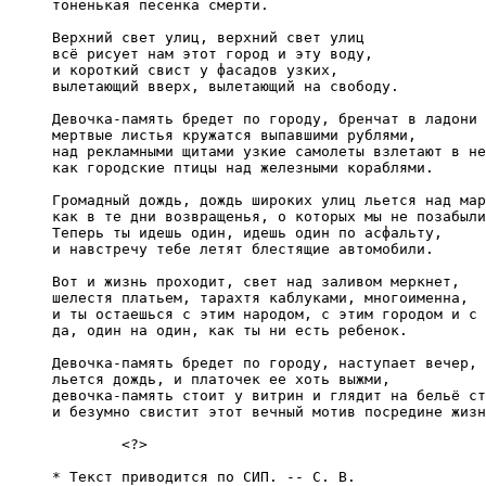
     тоненькая песенка смерти.

     Верхний свет улиц, верхний свет улиц

     всё рисует нам этот город и эту воду,

     и короткий свист у фасадов узких,

     вылетающий вверх, вылетающий на свободу.

     Девочка-память бредет по городу, бренчат в ладони 
     мертвые листья кружатся выпавшими рублями,

     над рекламными щитами узкие самолеты взлетают в не
     как городские птицы над железными кораблями.

     Громадный дождь, дождь широких улиц льется над мар
     как в те дни возвращенья, о которых мы не позабыли
     Теперь ты идешь один, идешь один по асфальту,

     и навстречу тебе летят блестящие автомобили.

     Вот и жизнь проходит, свет над заливом меркнет,

     шелестя платьем, тарахтя каблуками, многоименна,

     и ты остаешься с этим народом, с этим городом и с 
     да, один на один, как ты ни есть ребенок.

     Девочка-память бредет по городу, наступает вечер,

     льется дождь, и платочек ее хоть выжми,

     девочка-память стоит у витрин и глядит на бельё ст
     и безумно свистит этот вечный мотив посредине жизн
             <?>

     * Текст приводится по СИП. -- С. В.
