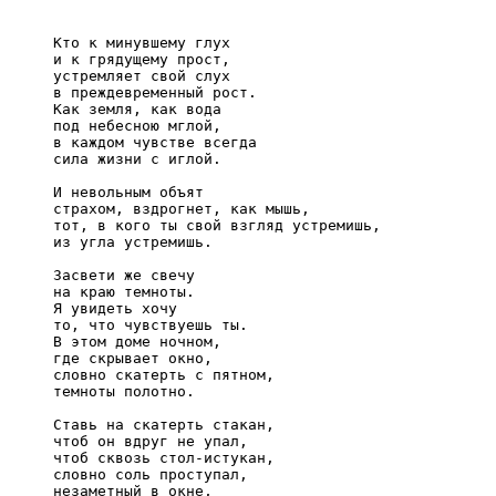
     Кто к минувшему глух

     и к грядущему прост,

     устремляет свой слух

     в преждевременный рост.

     Как земля, как вода

     под небесною мглой,

     в каждом чувстве всегда

     сила жизни с иглой.

     И невольным объят

     страхом, вздрогнет, как мышь,

     тот, в кого ты свой взгляд устремишь,

     из угла устремишь.

     Засвети же свечу

     на краю темноты.

     Я увидеть хочу

     то, что чувствуешь ты.

     В этом доме ночном,

     где скрывает окно,

     словно скатерть с пятном,

     темноты полотно.

     Ставь на скатерть стакан,

     чтоб он вдруг не упал,

     чтоб сквозь стол-истукан,

     словно соль проступал,

     незаметный в окне,
