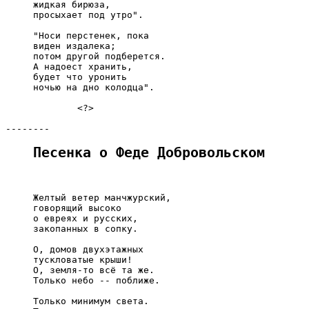
     жидкая бирюза,

     просыхает под утро".

     "Носи перстенек, пока

     виден издалека;

     потом другой подберется.

     А надоест хранить,

     будет что уронить

     ночью на дно колодца".

             <?>

Песенка о Феде Добровольском
     Желтый ветер манчжурский,

     говорящий высоко

     о евреях и русских,

     закопанных в сопку.

     О, домов двухэтажных

     тускловатые крыши!

     О, земля-то всё та же.

     Только небо -- поближе.

     Только минимум света.
