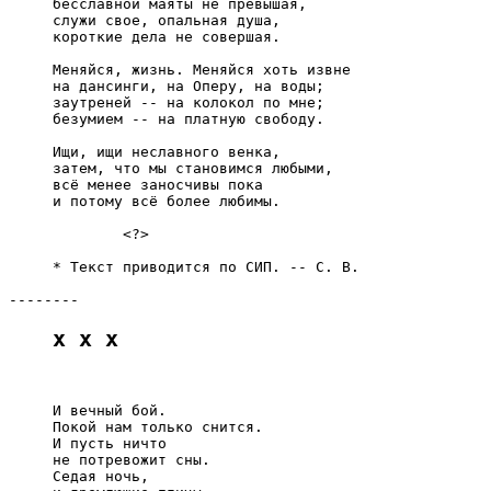
     бесславной маяты не превышая,

     служи свое, опальная душа,

     короткие дела не совершая.

     Меняйся, жизнь. Меняйся хоть извне

     на дансинги, на Оперу, на воды;

     заутреней -- на колокол по мне;

     безумием -- на платную свободу.

     Ищи, ищи неславного венка,

     затем, что мы становимся любыми,

     всё менее заносчивы пока

     и потому всё более любимы.

             <?>

     * Текст приводится по СИП. -- С. В.

x x x
     И вечный бой.

     Покой нам только снится.

     И пусть ничто

     не потревожит сны.

     Седая ночь,
