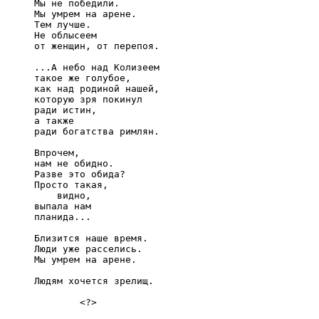
     Мы не победили.

     Мы умрем на арене.

     Тем лучше.

     Не облысеем

     от женщин, от перепоя.

     ...А небо над Колизеем

     такое же голубое,

     как над родиной нашей,

     которую зря покинул

     ради истин,

     а также

     ради богатства римлян.

     Впрочем,

     нам не обидно.

     Разве это обида?

     Просто такая,

         видно,

     выпала нам

     планида...

     Близится наше время.

     Люди уже расселись.

     Мы умрем на арене.

     Людям хочется зрелищ.

             <?>
