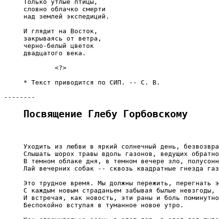
     Только утлые птицы,

     словно облачко смерти

     над землей экспедиций.

     И глядит на Восток,

     закрываясь от ветра,

     черно-белый цветок

     двадцатого века.

             <?>

     * Текст приводится по СИП. -- С. В.

Посвящение Глебу Горбовскому
     Уходить из любви в яркий солнечный день, безвозвра
     Слышать шорох травы вдоль газонов, ведущих обратно
     В темном облаке дня, в темном вечере зло, полусонн
     Лай вечерних собак -- сквозь квадратные гнезда газ
     Это трудное время. Мы должны пережить, перегнать э
     С каждым новым страданьем забывая былые невзгоды,

     И встречая, как новость, эти раны и боль поминутно
     Беспокойно вступая в туманное новое утро.
