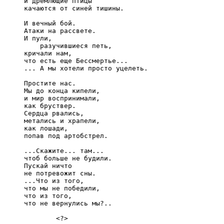
     и дремлющие птицы

     качаются от синей тишины.

     И вечный бой.

     Атаки на рассвете.

     И пули,

         разучившиеся петь,

     кричали нам,

     что есть еще Бессмертье...

     ... А мы хотели просто уцелеть.

     Простите нас.

     Мы до конца кипели,

     и мир воспринимали,

     как бруствер.

     Сердца рвались,

     метались и храпели,

     как лошади,

     попав под артобстрел.

     ...Скажите... там...

     чтоб больше не будили.

     Пускай ничто

     не потревожит сны.

     ...Что из того,

     что мы не победили,

     что из того,

     что не вернулись мы?..

             <?>
