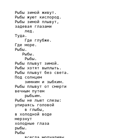
     Рыбы зимой живут.

     Рыбы жуют кислород.

     Рыбы зимой плывут,

     задевая глазами

         лед.

     Туда.

         Где глубже.

     Где море.

     Рыбы.

        Рыбы.

         Рыбы.

     Рыбы плывут зимой.

     Рыбы хотят выплыть.

     Рыбы плывут без света.

     Под солнцем

         зимним и зыбким.

     Рыбы плывут от смерти

     вечным путем

         рыбьим.

     Рыбы не льют слезы:

     упираясь головой

         в глыбы,

     в холодной воде

     мерзнут

     холодные глаза

     рыбы.

     Рыбы

         всегда молчаливы,
