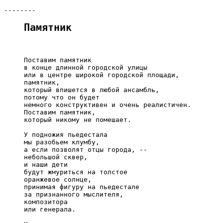
Памятник
     Поставим памятник

     в конце длинной городской улицы

     или в центре широкой городской площади,

     памятник,

     который впишется в любой ансамбль,

     потому что он будет

     немного конструктивен и очень реалистичен.

     Поставим памятник,

     который никому не помешает.

     У подножия пьедестала

     мы разобьем клумбу,

     а если позволят отцы города, --

     небольшой сквер,

     и наши дети

     будут жмуриться на толстое

     оранжевое солнце,

     принимая фигуру на пьедестале

     за признанного мыслителя,

     композитора

     или генерала.
