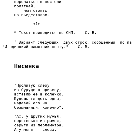
     ворочаться в постели

     приятней,

         чем стоять

     на пьедесталах.

             <?>

     * Текст приводится по СИП. -- С. В.

1
 Вариант следующих  двух строк, сообщённый  по па
"И одинокий памятник поэту." -- С. В.

Песенка
     "Пролитую слезу

     из будущего привезу,

     вставлю ее в колечко.

     Будешь глядеть одна,

     надевай его на

     безымянный, конечно".

     "Ах, у других мужья,

     перстеньки из рыжья,

     серьги из перламутра.

     А у меня -- слеза,
