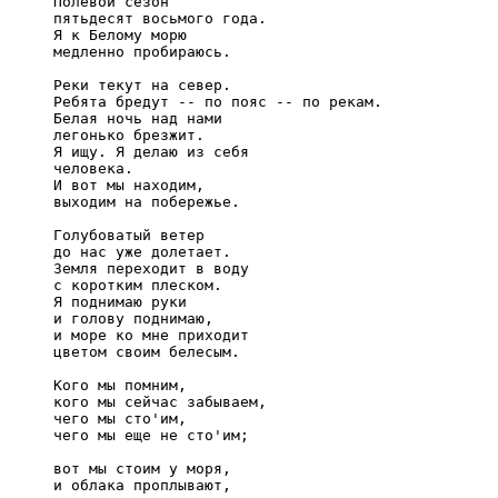
     Полевой сезон

     пятьдесят восьмого года.

     Я к Белому морю

     медленно пробираюсь.

     Реки текут на север.

     Ребята бредут -- по пояс -- по рекам.

     Белая ночь над нами

     легонько брезжит.

     Я ищу. Я делаю из себя

     человека.

     И вот мы находим,

     выходим на побережье.

     Голубоватый ветер

     до нас уже долетает.

     Земля переходит в воду

     с коротким плеском.

     Я поднимаю руки

     и голову поднимаю,

     и море ко мне приходит

     цветом своим белесым.

     Кого мы помним,

     кого мы сейчас забываем,

     чего мы сто'им,

     чего мы еще не сто'им;

     вот мы стоим у моря,

     и облака проплывают,
