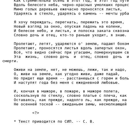
     Как стремительна осень в этот год, в этот год путе
     Вдоль белесого неба, черно-красных умолкших процес
     Мимо голых деревьев ежечасно проносятся листья,

     Ударяясь в стекло, ударяясь о камень -- мечты урба
     Я хочу переждать, перегнать, пережить это время,

     Новый взгляд за окно, опуская ладонь на колени,

     И белесое небо, и листья, и полоска заката сквозна
     Словно дочь и отец, кто-то раньше уходит, я знаю.

     Пролетают, летят, ударяются о' землю, падают боком
     Пролетают, проносятся листья вдоль запертых окон,

     Всё, что видно сейчас при угасшем, померкнувшем св
     Эта  жизнь,  словно дочь  и  отец, словно  дочь  и
смерти.

     Оживи на земле, нет, не можешь, лежи, так и надо,

     О, живи на земле, как угодно живи, даже падай,

     Но придет еще время -- расстанешься с горем и боль
     И наступят года без меня с ежедневной любовью.

     И, кончая в мажоре, в пожаре, в мажоре полета,

     соскользнув по стеклу, словно платье с плеча, как 
     Оставаясь, как прежде, надолго ль, как прежде, на 
     Не осенней тоской -- ожиданьем зимы, несмолкающей 
             <?>

     * Текст приводится по СИП. -- С. В.
