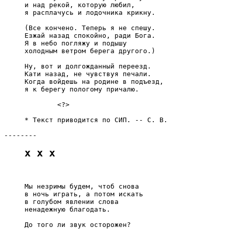
     и над рекой, которую любил,

     я расплачусь и лодочника крикну.

     (Все кончено. Теперь я не спешу.

     Езжай назад спокойно, ради Бога.

     Я в небо погляжу и подышу

     холодным ветром берега другого.)

     Ну, вот и долгожданный переезд.

     Кати назад, не чувствуя печали.

     Когда войдешь на родине в подъезд,

     я к берегу пологому причалю.

             <?>

     * Текст приводится по СИП. -- С. В.

x x x
     Мы незримы будем, чтоб снова

     в ночь играть, а потом искать

     в голубом явлении слова

     ненадежную благодать.

     До того ли звук осторожен?
