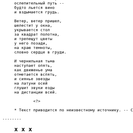
     ослепительный путь --

     будто льется вино

     и вздымается грудь.

     Ветер, ветер пришел,

     шелестит у окна,

     укрывается стол

     за квадрат полотна,

     и трепещут цветы

     у него позади,

     на краю темноты,

     словно сердце в груди.

     И чернильная тьма

     наступает опять,

     как движенье ума

     отметается вспять,

     и сиянье звезды

     на латуни осей

     глушит звуки езды

     на дистанции всей.

             <?>

     * Текст приводится по неизвестному источнику. -- С
x x x