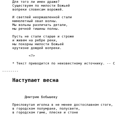
     Для того ли имен драже?

     Существуем по милости Божьей

     вопреки словесам ворожей.

     И светлей неоржавленной стали

     мимолетный овал волны.

     Мы вольны различать детали,

     мы речной тишины полны.

     Пусть не стали старше и строже

     и живем на ребре реки,

     мы покорны милости Божьей

     крутизне дождей вопреки.

             <?>

     * Текст приводится по неизвестному источнику. -- С
Наступает весна
           Дмитрию Бобышеву

     Пресловутая иголка в не менее достославном стоге,

     в городском полумраке, полусвете,

     в городском гаме, плеске и стоне
