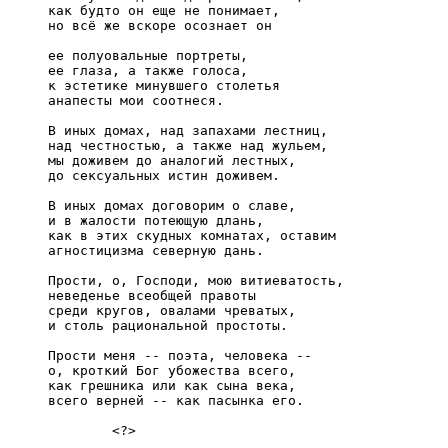
     как будто он еще не понимает,

     но всё же вскоре осознает он

     ее полуовальные портреты,

     ее глаза, а также голоса,

     к эстетике минувшего столетья

     анапесты мои соотнеся.

     В иных домах, над запахами лестниц,

     над честностью, а также над жульем,

     мы доживем до аналогий лестных,

     до сексуальных истин доживем.

     В иных домах договорим о славе,

     и в жалости потеющую длань,

     как в этих скудных комнатах, оставим

     агностицизма северную дань.

     Прости, о, Господи, мою витиеватость,

     неведенье всеобщей правоты

     среди кругов, овалами чреватых,

     и столь рациональной простоты.

     Прости меня -- поэта, человека --

     о, кроткий Бог убожества всего,

     как грешника или как сына века,

     всего верней -- как пасынка его.

             <?>
