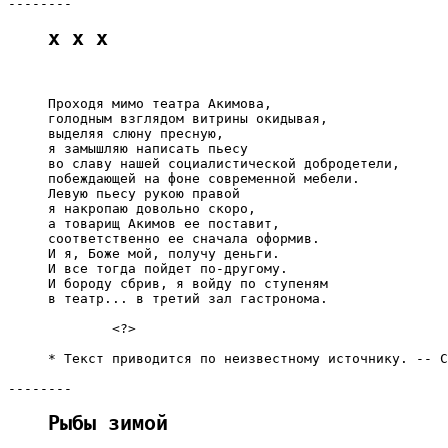
x x x
     Проходя мимо театра Акимова,

     голодным взглядом витрины окидывая,

     выделяя слюну пресную,

     я замышляю написать пьесу

     во славу нашей социалистической добродетели,

     побеждающей на фоне современной мебели.

     Левую пьесу рукою правой

     я накропаю довольно скоро,

     а товарищ Акимов ее поставит,

     соответственно ее сначала оформив.

     И я, Боже мой, получу деньги.

     И все тогда пойдет по-другому.

     И бороду сбрив, я войду по ступеням

     в театр... в третий зал гастронома.

             <?>

     * Текст приводится по неизвестному источнику. -- С
Рыбы зимой