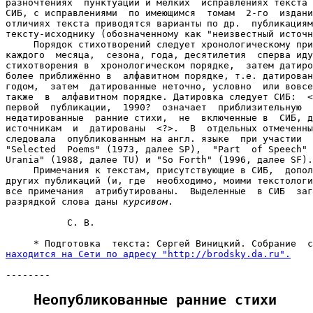
разночтениях  пунктуации и мелких  исправлениях текста 
СИБ, с исправлениями  по имеющимся  томам  2-го  издани
отличиях текста приводятся варианты по др.  публикациям
тексту-исходнику (обозначенному как "неизвестный источн
     Порядок стихотворений следует хронологическому при
каждого  месяца,  сезона, года, десятилетия  сперва иду
стихотворения в  хронологическом порядке,  затем датиро
более приближённо в  алфавитном порядке, т.е. датирован
годом,  затем  датированные неточно, условно  или вовсе
также  в  алфавитном порядке. Датировка следует СИБ:  <
первой  публикации,  1990?  означает  приблизительную  
недатированные  ранние стихи,  не  включенные в  СИБ, д
источникам  и  датированы  <?>.  В  отдельных отмеченны
следовала  опубликованным на англ. языке  при участии  
"Selected  Poems" (1973, далее SP),  "Part  of Speech" 
Urania" (1988, далее TU) и "So Forth" (1996, далее SF).

     Примечания к текстам, присутствующие в СИБ,  допол
других публикаций (и, где  необходимо, моими текстологи
все примечания  атрибутированы.  Выделенные  в СИБ  заг
разрядкой слова даны 
курсивом
.

           С. В.

находится на Сети по адресу "http://brodsky.da.ru".
Неопубликованные ранние стихи