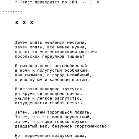
     * Текст приводится по СИП. -- С. В.

x x x
     Зачем опять меняемся местами,

     зачем опять, всё менее нужна,

     плывет ко мне московскими мостами

     посольских переулков тишина?

     И сызнова полет автомобильный

     в ночи к полупустым особнякам,

     как сызмала, о город нелюбимый,

     к изогнутым и каменным цветам.

     И веточки невидимо трясутся,

     да кружится неведомо печаль:

     унылое и легкое распутство,

     отчужденности слабая печать.

     Затем. Затем торопишься пожить.

     Затем, что это юмор неуместный,

     затем, что наши головы кружит

     двадцатый век, безумное спортсменство.

     Но, переменным воздухом дыша,
