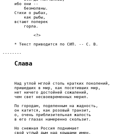
     ибо они --

         безмолвны.

     Стихи о рыбах,

         как рыбы,

     встают поперек

         горла.

             <?>

     * Текст приводится по СИП. -- С. В.

Слава
     Над утлой мглой столь кратких поколений,

     пришедших в мир, как посетивших мир,

     нет ничего достойней сожалений,

     чем свет несвоевременных мерил.

     По городам, поделенным на жадность,

     он катится, как розовый транзит,

     о, очень приблизительная жалость

     в его глазах намеренно скользит.

     Но снежная Россия поднимает

     свой утлый дым над крышами имен,
