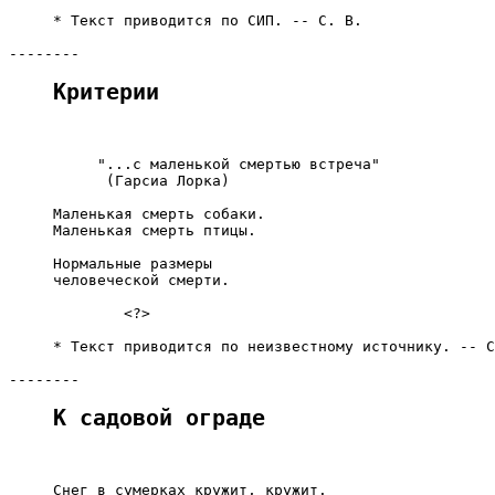
     * Текст приводится по СИП. -- С. В.

Критерии
          "...с маленькой смертью встреча"

           (Гарсиа Лорка)

     Маленькая смерть собаки.

     Маленькая смерть птицы.

     Нормальные размеры

     человеческой смерти.

             <?>

     * Текст приводится по неизвестному источнику. -- С
К садовой ограде
     Снег в сумерках кружит, кружит.
