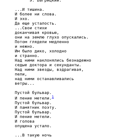
           Э. Багрицкий.

     ...И тишина.

     И более ни слова.

     И эхо.

     Да еще усталость.

     ...Свои стихи

     доканчивая кровью,

     они на землю глухо опускались.

     Потом глядели медленно

     и нежно.

     Им было дико, холодно

     и странно.

     Над ними наклонялись безнадежно

     седые доктора и секунданты.

     Над ними звезды, вздрагивая,

     пели,

     над ними останавливались

     ветры...

     Пустой бульвар.

1
     И пение метели.
     Пустой бульвар.

     И памятник поэту.

     Пустой бульвар.

     И пение метели.

     И голова

     опущена устало.

     ...В такую ночь
