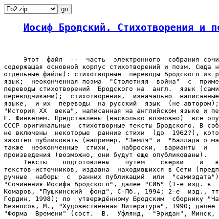
Иосиф Бродский. Стихотворения и п
     Этот  файл  --  часть  электронного  собрания сочи
содержащая основной корпус стихотворений и поэм. Сюда н
отдельные файлы): стихотворные  переводы Бродского из р
язык;  неоконченная поэма  "Столетняя  война"  с  приме
переводы стихотворений  Бродского на  англ.  язык (сами
переводчиками);  стихотворения,  изначально  написанные
языке,  и их  переводы  на русский  язык  (не автором);
"История XX  века", написанная на английском языке и пе
Е. Финкелем. Представлены (насколько возможно)  все опу
СССР оригинальные  стихотворные тексты Бродского. В соб
не включены  некоторые  ранние стихи  (до  1962?), кото
захотел публиковать (например, "Земля" и  "Баллада о ма
также  неоконченные  стихи,   наброски,  варианты  и   
произведения (возможно, они будут еще опубликованы).

     Тексты    подготовлены    путём    сверки    и   в
текстов-источников, издавна  находившихся в Сети (предп
ручные  наборы  с  ранних публикаций  или  "самиздата")
"Сочинения Иосифа Бродского", далее "СИБ" (1-е изд. в  
Комаров, "Пушкинский  фонд", С-Пб., 1994; 2-е  изд., тт
Гордин, 1998); по  утверждённому Бродским  сборнику "Ча
Безносов, М., "Художественная Литература", 1990; далее 
"Форма  Времени" (сост.  В.  Уфлянд,  "Эридан", Минск, 