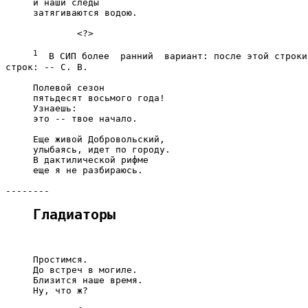
     и наши следы

     затягиваются водою.

             <?>

1
  В СИП более  ранний  вариант: после этой строки
строк: -- С. В.

     Полевой сезон

     пятьдесят восьмого года!

     Узнаешь:

     это -- твое начало.

     Еще живой Добровольский,

     улыбаясь, идет по городу.

     В дактилической рифме

     еще я не разбираюсь.

Гладиаторы
     Простимся.

     До встреч в могиле.

     Близится наше время.

     Ну, что ж?
