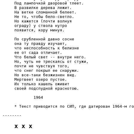
     Под лампочкой дворовой тлеет.

     В развилке дерева лежит.

     На ветке сломанной белеет.

     Не то, чтобы бело-светло.

     Но кажется (почти волнуя

     ограду) у ствола нутро

     появится, кору минуя.

     По срубленной давно сосне

     она ту правду изучает,

     что неспособность к белизне

     ее от сада отличает.

     Что белый свет -- внутри него.

     Но, чуть не трескаясь от стужи,

     почти не чувствуя того,

     что снег покрыл ее снаружи.

     Но все-таки безжизнен вид.

     Мертвеет озеро пустое.

     Их только кашель оживит

     своей подспудной краснотою.

             1964

     * Текст приводится по СИП, где датирован 1964-м го
x x x