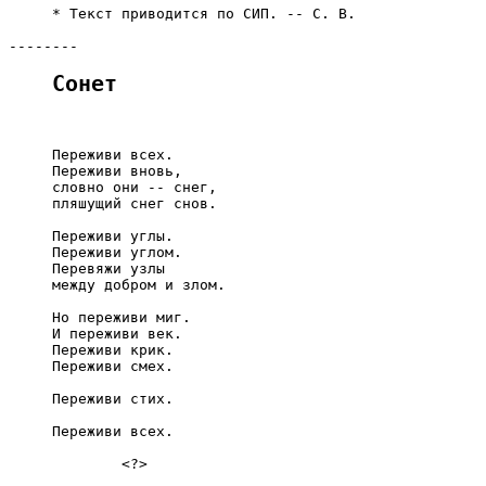
     * Текст приводится по СИП. -- С. В.

Сонет
     Переживи всех.

     Переживи вновь,

     словно они -- снег,

     пляшущий снег снов.

     Переживи углы.

     Переживи углом.

     Перевяжи узлы

     между добром и злом.

     Но переживи миг.

     И переживи век.

     Переживи крик.

     Переживи смех.

     Переживи стих.

     Переживи всех.

             <?>
