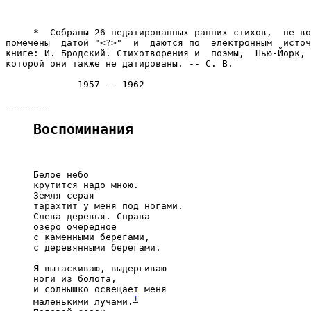
     *  Собраны 26 недатированных ранних стихов,  не во
помечены  датой "<?>"  и  даются по  электронным  источ
книге: И. Бродский. Стихотворения и  поэмы,  Нью-Йорк, 
которой они также не датированы. -- С. В.

             1957 -- 1962

Воспоминания
     Белое небо

     крутится надо мною.

     Земля серая

     тарахтит у меня под ногами.

     Слева деревья. Справа

     озеро очередное

     с каменными берегами,

     с деревянными берегами.

     Я вытаскиваю, выдергиваю

     ноги из болота,

     и солнышко освещает меня

1
     маленькими лучами.