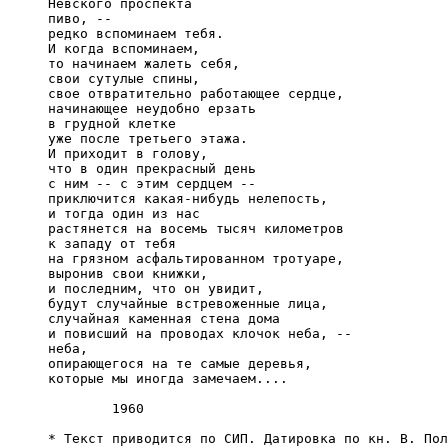
     Невского проспекта

     пиво, --

     редко вспоминаем тебя.

     И когда вспоминаем,

     то начинаем жалеть себя,

     свои сутулые спины,

     свое отвратительно работающее сердце,

     начинающее неудобно ерзать

     в грудной клетке

     уже после третьего этажа.

     И приходит в голову,

     что в один прекрасный день

     с ним -- с этим сердцем --

     приключится какая-нибудь нелепость,

     и тогда один из нас

     растянется на восемь тысяч километров

     к западу от тебя

     на грязном асфальтированном тротуаре,

     выронив свои книжки,

     и последним, что он увидит,

     будут случайные встревоженные лица,

     случайная каменная стена дома

     и повисший на проводах клочок неба, --

     неба,

     опирающегося на те самые деревья,

     которые мы иногда замечаем....

             1960

     * Текст приводится по СИП. Датировка по кн. В. Пол