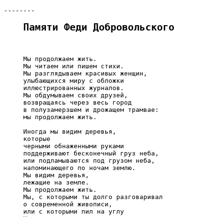
Памяти Феди Добровольского
     Мы продолжаем жить.

     Мы читаем или пишем стихи.

     Мы разглядываем красивых женщин,

     улыбающихся миру с обложки

     иллюстрированных журналов.

     Мы обдумываем своих друзей,

     возвращаясь через весь город

     в полузамерзшем и дрожащем трамвае:

     мы продолжаем жить.

     Иногда мы видим деревья,

     которые

     черными обнаженными руками

     поддерживают бесконечный груз неба,

     или подламываются под грузом неба,

     напоминающего по ночам землю.

     Мы видим деревья,

     лежащие на земле.

     Мы продолжаем жить.

     Мы, с которыми ты долго разговаривал

     о современной живописи,

     или с которыми пил на углу
