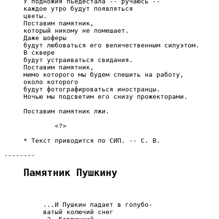
     У подножия пьедестала -- ручаюсь --

     каждое утро будут появляться

     цветы.

     Поставим памятник,

     который никому не помешает.

     Даже шоферы

     будут любоваться его величественным силуэтом.

     В сквере

     будут устраиваться свидания.

     Поставим памятник,

     мимо которого мы будем спешить на работу,

     около которого

     будут фотографироваться иностранцы.

     Ночью мы подсветим его снизу прожекторами.

     Поставим памятник лжи.

             <?>

     * Текст приводится по СИП. -- С. В.

Памятник Пушкину
          ...И Пушкин падает в голубо-

          ватый колючий снег
