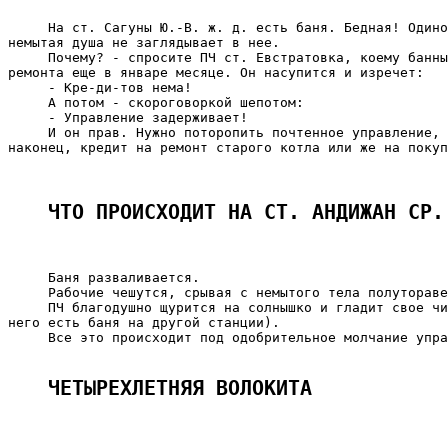
     На ст. Сагуны Ю.-В. ж. д. есть баня. Бедная! Одино
немытая душа не заглядывает в нее.

     Почему? - спросите ПЧ ст. Евстратовка, коему банны
ремонта еще в январе месяце. Он насупится и изречет:

     - Кре-ди-тов нема!

     А потом - скороговоркой шепотом:

     - Управление задерживает!

     И он прав. Нужно поторопить почтенное управление, 
наконец, кредит на ремонт старого котла или же на покуп
                                                       
ЧТО ПРОИСХОДИТ НА СТ. АНДИЖАН СР.
     Баня разваливается.

     Рабочие чешутся, срывая с немытого тела полутораве
     ПЧ благодушно щурится на солнышко и гладит свое чи
него есть баня на другой станции).

     Все это происходит под одобрительное молчание упра
ЧЕТЫРЕХЛЕТНЯЯ ВОЛОКИТА