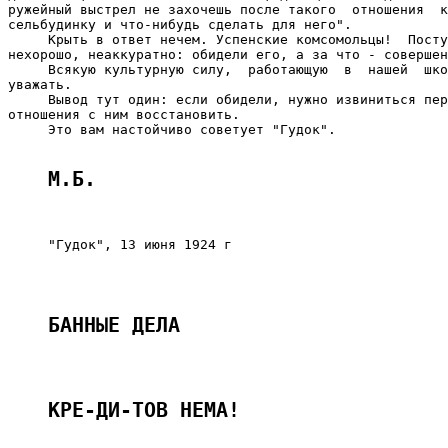
ружейный выстрел не захочешь после такого  отношения  к
сельбудинку и что-нибудь сделать для него".

     Крыть в ответ нечем. Успенские комсомольцы!  Посту
нехорошо, неаккуратно: обидели его, а за что - совершен
     Всякую культурную силу,  работающую  в  нашей  шко
уважать.

     Вывод тут один: если обидели, нужно извиниться пер
отношения с ним восстановить.

     Это вам настойчиво советует "Гудок".

М.Б.
     "Гудок", 13 июня 1924 г

БАННЫЕ ДЕЛА
КРЕ-ДИ-ТОВ НЕМА!