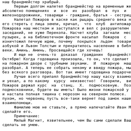
наш брандмейстер храбрый.

     Первым долгом налетел брандмейстер на временные же
абсолютно помещениях  и  все  их  разобрал  в  пух  и  
железнодорожники, товарищи - граждане, братья - сестриц
     Налетал Пожаров в каске как рыцарь среднего века н
его стереть с лица земли, кричал,  что  клуб  антипожар
Пожарова наш местком и заступался и вел с разрушителем 
заседаний, не хуже Перекопа. Насчет клуба  загнали  мес
пузырек, а на библиотечном фронте насыпал  Пожаров  с  
изничтожил печную идею, почему  покрылся  льдом  товари
азбукой и Львом Толстым и прекратилось население в библ
веки. Аминь. Аминь. Просвещайся где хочешь!

     И еще не  очень-то  доказал  гражданин  брандмейст
Октябрю! Когда годовщина произошла, то он, что сделает 
на пожарном дворе с трубными звуками.  И  пожарную  маш
разобрал. А теперь ее собрать некому и ввиду пожара, мы
без всякого разговора. Вот так имеет годовщина подароче
     Лучше всего припаял брандмейстер нашу кассу взаимо
и уехал, а по какому  курсу  неизвестно!  Говорили,  ви
Пожаров держал курс  на  станц.  X.  подмосковную.  Поз
подмосковники, будете вы иметь! Было жизни пожарской у 
и настала полная тишина с морозом на северном полюсе.  
пухом, но червонец пусть все-таки вернет под замок наше
взаимопомощи.

     Фамилию мою не ставьте, а прямо напечатайте Иван М
сделайте его.

     Примечание:

     Милый Магнит, язвительнее, чем Вы сами сделали Ваш
сделать не умею.
