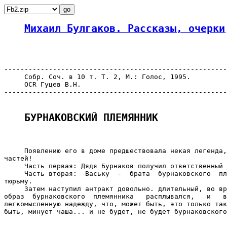
Михаил Булгаков. Рассказы, очерки
-------------------------------------------------------
     Собр. Соч. в 10 т. Т. 2, М.: Голос, 1995.

     OCR Гуцев В.Н.

-------------------------------------------------------
БУРНАКОВСКИЙ ПЛЕМЯННИК
     Появлению его в доме предшествовала некая легенда,
частей!

     Часть первая: Дядя Бурнаков получил ответственный 
     Часть вторая:  Ваську  -  брата  бурнаковского  пл
тюрьму.

     Затем наступил антракт довольно. длительный, во вр
образ  бурнаковского  племянника   расплывался,   и   в
легкомысленную надежду, что, может быть, это только так
быть, минует чаша... и не будет, не будет бурнаковского