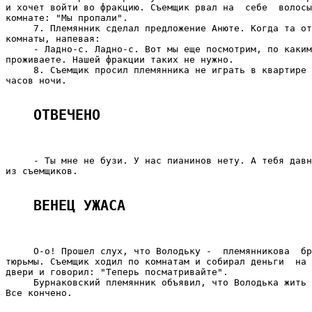
и хочет войти во фракцию. Съемщик рвал на  себе  волосы
комнате: "Мы пропали".

     7. Племянник сделал предложение Анюте. Когда та от
комнаты, напевая:

     - Ладно-с. Ладно-с. Вот мы еще посмотрим, по каким
проживаете. Нашей фракции таких не нужно.

     8. Съемщик просил племянника не играть в квартире 
часов ночи.

ОТВЕЧЕНО
     - Ты мне не бузи. У нас пианинов нету. А тебя давн
из съемщиков.

ВЕНЕЦ УЖАСА
     О-о! Прошел слух, что Володьку -  племянникова  бр
тюрьмы. Съемщик ходил по комнатам и собирал деньги  на 
двери и говорил: "Теперь посматривайте".

     Бурнаковский племянник объявил, что Володька жить 
Все кончено.
