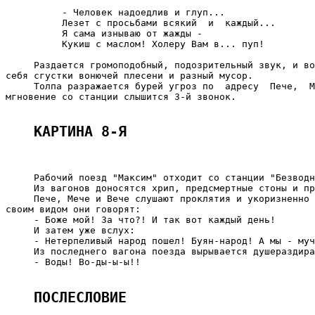
          - Человек надоедлив и глуп...

          Лезет с просьбами всякий  и  каждый...

          Я сама изнываю от жажды -

          Кукиш с маслом! Холеру Вам в... пуп!

     Раздается громоподобный, подозрительный звук, и во
себя сгустки вонючей плесени и разный мусор.

     Толпа разражается бурей угроз по  адресу  Пече,  М
мгновение со станции слышится 3-й звонок.

КАРТИНА 8-Я
     Рабочий поезд "Максим" отходит со станции "Безводн
     Из вагонов доносятся хрип, предсмертные стоны и пр
     Пече, Мече и Вече слушают проклятия и укоризненно 
своим видом они говорят:

     - Боже мой! За что?! И так вот каждый день!

     И затем уже вслух:

     - Нетерпеливый народ пошел! Буян-народ! А мы - муч
     Из последнего вагона поезда вырывается душераздира
     - Воды! Во-ды-ы-ы!!

ПОСЛЕСЛОВИЕ