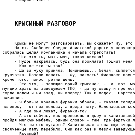
КРЫСИНЫЙ РАЗГОВОР
     Крысы не могут разговаривать, вы скажете? Ну, это 
     На ст. Скобелев Средне-Азиатской дороги у полуразр
собралась целая компанийка и начала стрекотать!

     - Что это ты, мать моя, такая кислая?

     - Пудры нажралась, будь она проклята! Тошнит меня 
     - Как же это ты так?

     - Да за муку приняла. Понимаешь... белая, сыплется
крупчатка. Начали лопать... Фу, пакость! Фиалками пахне
кроме того, понос третий день.

     - Это что, - запищал юркий крысенок, -  а  вот  мо
мундир жрать на заведующем ТПО, - да пуговицу и проглот
горле колом и ни взад, ни вперед! Так и подох,  царство
покаяния.

     - Я больше кожаные фуражки обожаю, - сказал солидн
человек, - от них польза, а вреда нету. Налопаешься кож
     - А где они лежат, фуражки-то?

     - А это сейчас, как пролезешь в дыру в капитальной
пройдя мягкую мебель, одним словом - там, где фартуки л
     - Что ты его путаешь? Капитальная стена еще вчера 
свояченице лапу перебило. Они как раз и лезли заведующе
     - Вкусный?
