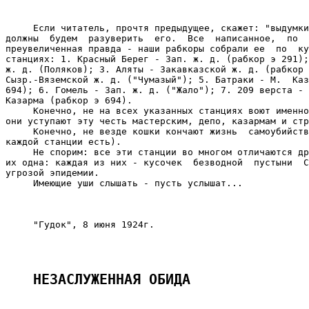
     Если читатель, прочтя предыдущее, скажет: "выдумки
должны  будем  разуверить  его.  Все  написанное,  по  
преувеличенная правда - наши рабкоры собрали ее  по  ку
станциях: 1. Красный Берег - Зап. ж. д. (рабкор э 291);
ж. д. (Поляков); 3. Аляты - Закавказской ж. д. (рабкор 
Сызр.-Вяземской ж. д. ("Чумазый"); 5. Батраки - М.  Каз
694); 6. Гомель - Зап. ж. д. ("Жало"); 7. 209 верста - 
Казарма (рабкор э 694).

     Конечно, не на всех указанных станциях воют именно
они уступают эту честь мастерским, депо, казармам и стр
     Конечно, не везде кошки кончают жизнь  самоубийств
каждой станции есть).

     Не спорим: все эти станции во многом отличаются др
их одна: каждая из них - кусочек  безводной  пустыни  С
угрозой эпидемии.

     Имеющие уши слышать - пусть услышат...

                                                       
     "Гудок", 8 июня 1924г.

НЕЗАСЛУЖЕННАЯ ОБИДА