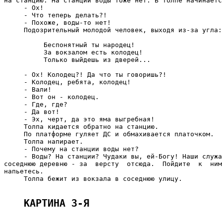
на станцию. На станции воды тоже нет. В толпе начинаетс
     - Ох!

     - Что теперь делать?!

     - Похоже, воды-то нет!

     Подозрительный молодой человек, выходя из-за угла:

          Беспонятный ты народец!

          За вокзалом есть колодец!

          Только выйдешь из дверей...

     - Ох! Колодец?! Да что ты говоришь?!

     - Колодец, ребята, колодец!

     - Вали!

     - Вот он - колодец.

     - Где, где?

     - Да вот!

     - Эх, черт, да это яма выгребная!

     Толпа кидается обратно на станцию.

     По платформе гуляет ДС и обмахивается платочком.

     Толпа напирает.

     - Почему на станции воды нет?

     - Воды? На станции? Чудаки вы, ей-Богу! Наши служа
соседнюю деревню - за  версту  отсюда.  Пойдите  к  ним
напьетесь.

     Толпа бежит из вокзала в соседнюю улицу.

КАРТИНА 3-Я