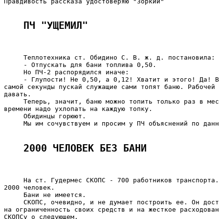
Правдивость рассказа удостоверяю "Зоркий"

ПЧ "УЩЕМИЛ"
     Теплотехника ст. Обидино С. В. ж. д. постановила:

     - Отпускать для бани топлива 0,50.

     Но ПЧ-2 распорядился иначе:

     - Глупости! Не 0,50, а 0,12! Хватит и этого! Да! В
самой секунды пускай служащие сами топят баню. Рабочей 
давать.

     Теперь, значит, баню можно топить только раз в мес
времени надо ухлопать на каждую топку.

     Обидинцы горюют.

     Мы им сочувствуем и просим у ПЧ объяснений по данн
2000 ЧЕЛОВЕК БЕЗ БАНИ
     На ст. Гудермес СКОПС - 700 работников транспорта.
2000 человек.

     Бани не имеется.

     СКОПС, очевидно, и не думает построить ее. Он дост
на ограниченность своих средств и на жесткое расходован
СКОПСу о следующем.
