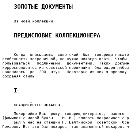
ЗОЛОТЫЕ ДОКУМЕНТЫ
     Из моей коллекции

ПРЕДИСЛОВИЕ КОЛЛЕКЦИОНЕРА
     Когда  описываешь  советский  быт, товарищи писате
особенности заграничной, не нужно никогда врать. Чтобы 
пользоваться   подлинными   документами.  Таких  докуме
корреспондентов из советской провинции) благодаря любез
накопилось  до  200  штук.  Некоторые из них я привожу 
сохраняя стиль

I
     БРАНДМЕЙСТЕР ПОЖАРОВ

     Покорнейше Вас прошу, товарищ литератор,  нашего  
(фамилия с малой буквы. - М. Б.) описать покрасивее с р
     Был у нас на станции Н. Балтийской  советской  бра
Пожаров. Вот это был пожаров, так знаменитый пожаров, ч