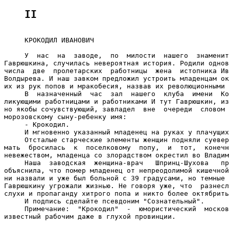
II
     КРОКОДИЛ ИВАНОВИЧ

     У  нас  на  заводе,  по  милости  нашего  знаменит
Гаврюшкина, случилась невероятная история. Родили однов
числа  две  пролетарских  работницы  жена  истопника Ив
Волдырева. И наш завком предложил устроить младенцам ок
их из рук попов и мракобесия, назвав их революционными 
     В  назначенный  час  зал  нашего  клуба  имени  Ко
ликующими работницами и работниками И тут Гаврюшкин, из
но якобы сочувствующий, завладел  вне  очереди  словом 
морозовскому сыну-ребенку имя:

     - Крокодил.

     И мгновенно указанный младенец на руках у плачущих
     Отсталые старческие элементы женщин подняли суевер
мать  бросилась  к  поселковому  попу,  и  тот,  конечн
невежеством, младенца со злорадством окрестил во Владим
     Наша  заводская  женщина-врач   Шпринц-Шухова   пр
объяснила, что помер младенец от непреодолимой кишечной
ни назвали и уже был больной с 39 градусами, но темные 
Гаврюшкину угрожали жизнью. Не говоря уже, что  разнесл
слухи и пропаганду хитрого попа и никто более октябрить
     И подпись сделайте псевдоним "Сознательный".

     Примечание:  "Крокодил"  -  юмористический  москов
известный рабочим даже в глухой провинции.
