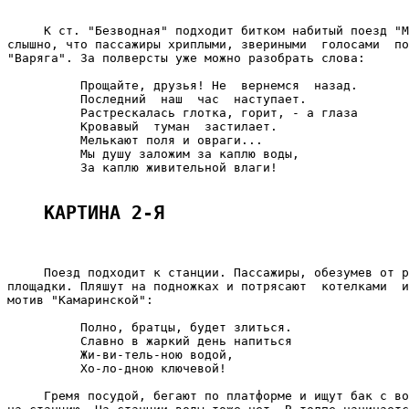
     К ст. "Безводная" подходит битком набитый поезд "М
слышно, что пассажиры хриплыми, звериными  голосами  по
"Варяга". За полверсты уже можно разобрать слова:

          Прощайте, друзья! Не  вернемся  назад.

          Последний  наш  час  наступает.

          Растрескалась глотка, горит, - а глаза

          Кровавый  туман  застилает.

          Мелькают поля и овраги...

          Мы душу заложим за каплю воды,

          За каплю живительной влаги!

КАРТИНА 2-Я
     Поезд подходит к станции. Пассажиры, обезумев от р
площадки. Пляшут на подножках и потрясают  котелками  и
мотив "Камаринской":

          Полно, братцы, будет злиться.

          Славно в жаркий день напиться

          Жи-ви-тель-ною водой,

          Хо-ло-дною ключевой!

     Гремя посудой, бегают по платформе и ищут бак с во