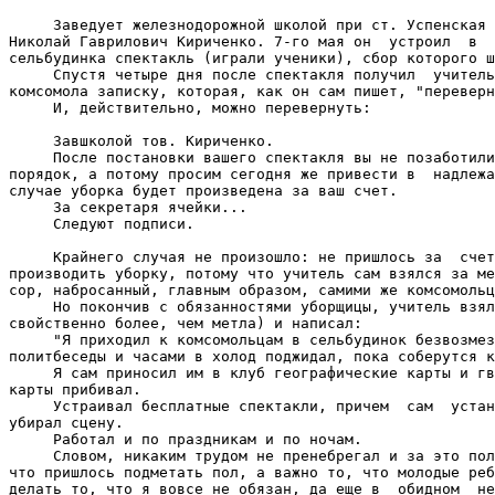
     Заведует железнодорожной школой при ст. Успенская 
Николай Гаврилович Кириченко. 7-го мая он  устроил  в  
сельбудинка спектакль (играли ученики), сбор которого ш
     Спустя четыре дня после спектакля получил  учитель
комсомола записку, которая, как он сам пишет, "переверн
     И, действительно, можно перевернуть:

     Завшколой тов. Кириченко.

     После постановки вашего спектакля вы не позаботили
порядок, а потому просим сегодня же привести в  надлежа
случае уборка будет произведена за ваш счет.

     За секретаря ячейки...

     Следуют подписи.

     Крайнего случая не произошло: не пришлось за  счет
производить уборку, потому что учитель сам взялся за ме
сор, набросанный, главным образом, самими же комсомольц
     Но покончив с обязанностями уборщицы, учитель взял
свойственно более, чем метла) и написал:

     "Я приходил к комсомольцам в сельбудинок безвозмез
политбеседы и часами в холод поджидал, пока соберутся к
     Я сам приносил им в клуб географические карты и гв
карты прибивал.

     Устраивал бесплатные спектакли, причем  сам  устан
убирал сцену.

     Работал и по праздникам и по ночам.

     Словом, никаким трудом не пренебрегал и за это пол
что пришлось подметать пол, а важно то, что молодые реб
делать то, что я вовсе не обязан, да еще в  обидном  не