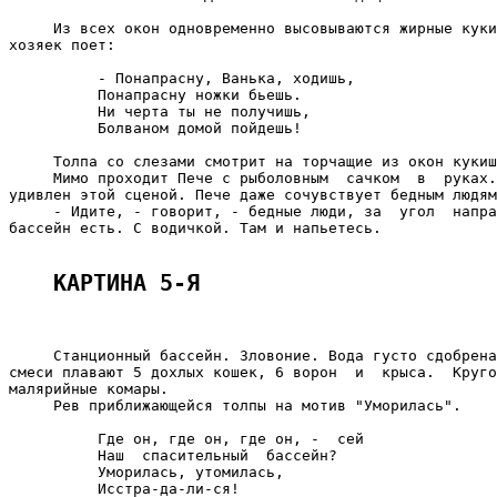
     Из всех окон одновременно высовываются жирные куки
хозяек поет:

          - Понапрасну, Ванька, ходишь,

          Понапрасну ножки бьешь.

          Ни черта ты не получишь,

          Болваном домой пойдешь!

     Толпа со слезами смотрит на торчащие из окон кукиш
     Мимо проходит Пече с рыболовным  сачком  в  руках.
удивлен этой сценой. Пече даже сочувствует бедным людям
     - Идите, - говорит, - бедные люди, за  угол  напра
бассейн есть. С водичкой. Там и напьетесь.

КАРТИНА 5-Я
     Станционный бассейн. Зловоние. Вода густо сдобрена
смеси плавают 5 дохлых кошек, 6 ворон  и  крыса.  Круго
малярийные комары.

     Рев приближающейся толпы на мотив "Уморилась".

          Где он, где он, где он, -  сей

          Наш  спасительный  бассейн?

          Уморилась, утомилась,

          Исстра-да-ли-ся!
