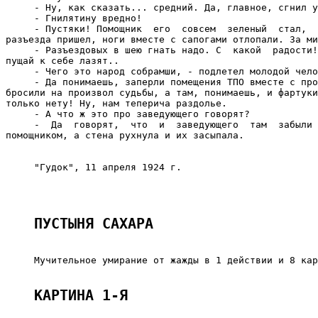
     - Ну, как сказать... средний. Да, главное, сгнил у
     - Гнилятину вредно!

     - Пустяки! Помощник  его  совсем  зеленый  стал,  
разъезда пришел, ноги вместе с сапогами отлопали. За ми
     - Разъездовых в шею гнать надо. С  какой  радости!
пущай к себе лазят..

     - Чего это народ собрамши, - подлетел молодой чело
     - Да понимаешь, заперли помещения ТПО вместе с про
бросили на произвол судьбы, а там, понимаешь, и фартуки
только нету! Ну, нам теперича раздолье.

     - А что ж это про заведующего говорят?

     -  Да  говорят,  что  и  заведующего  там  забыли 
помощником, а стена рухнула и их засыпала.

                                                       
     "Гудок", 11 апреля 1924 г.

ПУСТЫНЯ САХАРА
     Мучительное умирание от жажды в 1 действии и 8 кар
КАРТИНА 1-Я