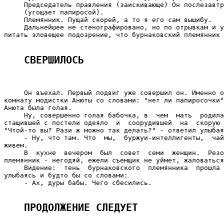
     Председатель правления (заискивающе) Он послезавтр
     (угощает папиросой).

     Племянник. Пущай скорей, а то я его сам вышибу.

     Дальнейшее не стенографировано, но по отрывкам и у
питать зловещее подозрение, что бурнаковский племянник 
СВЕРШИЛОСЬ
     Он въехал. Первый подвиг уже совершил он. Именно о
комнату модистки Анюты со словами: "нет ли папиросочки"
Анюта была голая.

     Ну, совершенно голая бабочка, в  чем  мать  родила
стащившей с постели одеяло  и  соорудившей  на  скорую 
"Чтой-то вы? Рази ж можно так делать?" - ответил улыбая
     - Ну, что там. Что  мы,  буржуи-интеллигенты,  чай
живем.

     В  кухне  вечером  был  совет  семи  женщин.  Резо
племянник - негодяй, ежели съемщик не уймет, жаловаться
     Видение:  тень  бурнаковского  племянника  прошла 
улыбаясь и будто бы со словами:

     - Ах, дуры бабы. Чего сбесились.

ПРОДОЛЖЕНИЕ СЛЕДУЕТ