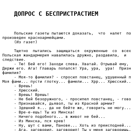
ДОПРОС С БЕСПРИСТРАСТИЕМ
     Польские газеты пытаются доказать,  что  налет  по
произведен красноармейцами.

     (Из газет)

     Тщетно  пытались  защищаться  окруженные  со  всех
Польская жандармерия навалилась дружно, раздавила,  и  
следствие.

     - Тю! Бей его! Заходи слева. Хватай. Отрывай ему, 
Держи его. Ага! Главарь попался! Ура, ура,  ура!  Призн
фамилия?

     - Моя-то фамилия? - спросил повстанец, удушенный п
Моя фами... пусти глотку... фамели... Хрр... Хрюсский..
     - Врешь!

     - Хрюсский.

     - Врешь! Врешь!

     - Не бей безоружного, - просипел повстанец, - гово
     - Признавайся, дьявол, ты из Красной армии?

     - Здешний я... да не бейте же, говорить не могу...
     - Вре-е-ешь! Ты из Минска!

     - Ничего подобного... в живот не бей...

     - Из Минска, пся крев!

     - Ну, шут с вами, Панове... Хоть из преисподней...

     - Ага, заговорил, заговорил! Ты у меня заговоришь.
