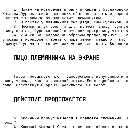
     1. Ночью на новоселье играли в карты у бурнаковско
Хлюзина бурнаковский племянник обыграл на четыре червон
гонялся с ножом за бурнаковским племянником.

     2. В гостях у племянника был дядя, сам Бурнаков, и
     3. Племянник устроил танцы,  причем  внизу  рухнул
снизу пришли, бурнаковский племянник пригрозил, что пож
     4. У Аксиньи колдовским образом пропал примус.  Бу
угрожал в коридоре стереть с лица земли  каждого,  кто 
"примус" упомянет его имя или же имя его брата Володьки
ЛИЦО ПЛЕМЯННИКА НА ЭКРАНЕ
     Глаза необыкновенные - одновременно испуганные и н
ежом, черные, как на сапожной щетке. Лицо вдребезги  по
года. Расстегнутый френч, расхлыстанный ворот.

ДЕЙСТВИЕ ПРОДОЛЖАЕТСЯ
     5. Аксиньин примус нашелся в кладовке сломанный. Э
попал?

     6. Кошмар! Кошмар! Слух - племянник обольстил секр