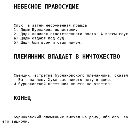
НЕБЕСНОЕ ПРАВОСУДИЕ
     Слух, а затем несомненная правда.

     1. Дядю Бурнакова вычистили.

     2. Дядя лишился ответственного поста. А затем слух
     а) Дядю отдают под суд.

     б) Дядя был всем и стал ничем.

ПЛЕМЯННИК ВПАДАЕТ В НИЧТОЖЕСТВО
     Съемщик, встретив бурнаковского племянника, сказал
     - Вы - наглец. Хуже вас никого нету в доме.

     И бурнаковский племянник ничего не ответил.

КОНЕЦ
     Бурнаковский племянник выехал из дому, ибо его  за
его вышибли.
