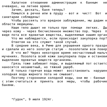
     Халатное  отношение  администрации  к  банным   не
очевидно, на летнее время.

     Зачем, дескать, баня теперь?

     Помылся в речке или в пруду - вот и  чист!  Вот  и
санитарии соблюдены!

     Чтобы рассеять это вредное заблуждение, мы дадим н
области медицины.

     Наше тело дышит не только при  помощи  легких.  Ды
через кожу - через бесчисленное множество пор. Через  п
виде пота все ядовитые вещества, выделяемые нашим орган
     Что же наблюдается, если происходит закупорка пор?

     Ответом на это служит такой случай.

     В средние века, в Риме для украшения одного праздн
и сделали из него золотую статую - позолотили всю повер
     И что же? Через некоторое время несчастливый мальч
мучениях. Позолота всей кожи закупорила поры и останови
выделение ядовитых веществ организма.

     Грязь тоже забивает поры, и выделяемый пот остаетс
наносится незаметный, но тяжкий ущерб.

     И только горячая вода может  восстановить  нарушен
холодная вода жирного пота не смывает.

     Поэтому сторонники холодной воды, они же - банные 
с этим считаться и  принять  все  меры,  чтобы  рабочие
банями.

                                                       
     "Гудок", 9 июля 1924г.
