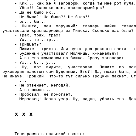
     - Ккк... как же я заговорю, когда ты мне рот кула.
     - Убью!! Сколько вас, красноармейцев?

     - Да не было их...

     - Не было?! Не было?! Не было?!

     - Бы... бы...

     -  Пишите,  пан  хорунжий:  главарь  шайки  сознал
участвовали красноармейцы из Минска. Сколько вас было?

     - Трах, трах, трах!

     - Ух... тр...тр...

     - Тридцать?

     - Пишите - триста. Или лучше для ровного счета - т
     - Буденный участвовал? Молчишь, к-каналья?!

     - А вы его шомполом по башке. Сразу заговорит.

     - Ух... б... у...

     -  Ну,  вот  видите,  участвовал.  Пишите  по  пок
руководил налетом сам Буденный. Эге?! Да, может быть, и
Не иначе, Троцкий. Что-то тут сильно Троцким пахнет. От
     - ...

     - Не отвечает, негодяй.

     - А вы шомпо...

     - Пробовал, не помогает.

     - Мерзавец! Назло умер. Ну, ладно, убрать его. Дав
x x x
     Телеграмма в польской газете:
