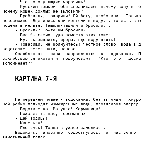
     - Что голову людям морочишь!

     - Русским языком тебя спрашиваем: почему воду в  б
Почему кошек дохлых не выловили?

     - Пробовали, товарищи! Ей-богу, пробовали.  Только
невозможно. Вцепились они когтями в воду... то есть в м
поделать нельзя. Тащили-тащили и бросили...

     - Бросили? То-то вы бросили?

     - Вас бы самих туда заместо этих кошек!

     - Ну, сказывайте, ироды, где воду взять!

     - Товарищи, не волнуйтесь! Честное слово, вода в д
водокачке. Через пути, налево.

     Озлобленная  толпа  направляется  к  водокачке.  П
захлебываются икотой и  недоумевают:  "Кто  это,  деска
вспоминает?"

КАРТИНА 7-Я
     На переднем плане - водокачка. Она выглядит  хмуро
ней робко подходят изможденные люди, протягивая вперед 
     - Водокачечка! Матушка! Кормилица!

     - Пожалей ты нас, горемычных!

     - Дай водицы!

     - Капельку!

     - Глоточек! Толпа в ужасе замолкает.

     Водокачка  внезапно  содрогнулась,  и  явственно  
замогильный голос.
