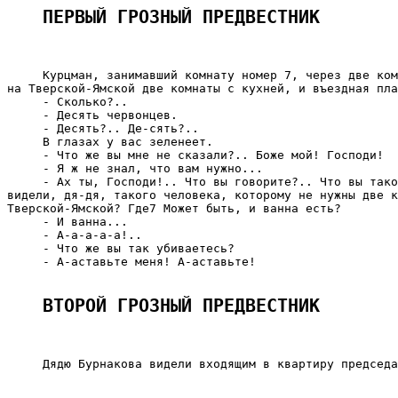
ПЕРВЫЙ ГРОЗНЫЙ ПРЕДВЕСТНИК
     Курцман, занимавший комнату номер 7, через две ком
на Тверской-Ямской две комнаты с кухней, и въездная пла
     - Сколько?..

     - Десять червонцев.

     - Десять?.. Де-сять?..

     В глазах у вас зеленеет.

     - Что же вы мне не сказали?.. Боже мой! Господи!

     - Я ж не знал, что вам нужно...

     - Ах ты, Господи!.. Что вы говорите?.. Что вы тако
видели, дя-дя, такого человека, которому не нужны две к
Тверской-Ямской? Где7 Может быть, и ванна есть?

     - И ванна...

     - А-а-а-а-а!..

     - Что же вы так убиваетесь?

     - А-аставьте меня! А-аставьте!

ВТОРОЙ ГРОЗНЫЙ ПРЕДВЕСТНИК
     Дядю Бурнакова видели входящим в квартиру председа