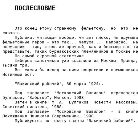
ПОСЛЕСЛОВИЕ
     Это конец этому странному  фельетону,  но  это  не
сказать.

     Публика, читающая вообще, читает плохо, не вдумыва
фельетонные герои - это так... чепуха...  Напрасно,  на
племянник - тип, столь же прочный, как и бессмертные ти
представьте, таких бурнаковских племянников в Москве не
     По самой скромной статистике.

     Шиберов-валютчиков уже выселили из Москвы. Правда,
Тысячи три.

     Вот ежели бы вслед за ними попросили и племянников
Истинный Бог.

     "Бакинский рабочий", 30 марта 1924г.

     Под  заглавием  "Московский  Вавилон"  перепечатан
Булгаков, "Забытое", Мюнхен, 1983.

     Затем в книге: М  А.  Булгаков  Повести  Рассказы.
Советский писатель, 1988.

     Под  заглавием  "Московский  Вавилон"  -  в  книге
Похождения Чичикова Современник, 1990.

     Публикуется по тексту газеты "Бакинский рабочий".
