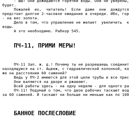
     - Шш! Они дожидаются горячей воды. Они не уверены,
будет.

     Пожалей  их,  читатель!  Если  даже  они  дождутся
предстоит долгое 2-часовое ожидание в очереди. Ибо, гор
- на вес золота.

     Дело в том, что управление не желает  увеличить  к
воды.

     А это необходимо. Рабкор 545.

ПЧ-11, ПРИМИ МЕРЫ!
     ПЧ-11 Зап. ж. д.! Почему ты не разрешаешь соединит
находящуюся на ст. Ацвеж, с гидравлической колонкой, ко
же на расстоянии 60 саженей?

     Ведь у ПЧ-2 имеются для этой цели трубы и все прис
     Они валяются на дворе и ржавеют.

     Всей работы здесь - на одну неделю - для одного ра
     ПЧ-11! Подумай о том, что двое рабочих таскают вод
за 60 саженей. И таскают ни больше ни меньше как по 100
                                                       
БАННОЕ ПОСЛЕСЛОВИЕ