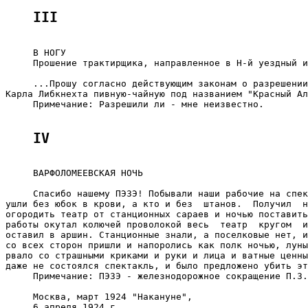
III
     В НОГУ

     Прошение трактирщика, направленное в Н-й уездный и
     ...Прошу согласно действующим законам о разрешении
Карла Либкнехта пивную-чайную под названием "Красный Ал
     Примечание: Разрешили ли - мне неизвестно.

IV
     ВАРФОЛОМЕЕВСКАЯ НОЧЬ

     Спасибо нашему ПЭЗЭ! Побывали наши рабочие на спек
ушли без юбок в крови, а кто и без  штанов.  Получил  н
огородить театр от станционных сараев и ночью поставить
работы окутал колючей проволокой весь  театр  кругом  и
оставил в аршин. Станционные знали, а поселковые нет, и
со всех сторон пришли и напоролись как полк ночью, луны
рвало со страшными криками и руки и лица и ватные ценны
даже не состоялся спектакль, и было предложено убить эт
     Примечание: ПЭЗЭ - железнодорожное сокращение П.З.
     Москва, март 1924 "Накануне",

     6 апреля 1924 г
