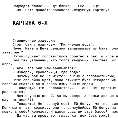
     Подходят ближе... Еще ближе... Еще... Еще...

     - Ох, нет! Давайте занавес! Следующую картину!

КАРТИНА 6-Я
     Станционные задворки.

     Стоит бак с надписью: "Кипяченая вода".

     Пече, Мече и Вече сачками вылавливают из бака голо
зачерпнет?

     Потом пускают головастиков обратно в бак, и игра н
     Они так увлечены, что толпа жаждущих  застает  их 
игрой.

     - Ага, вот они чем занимаются?!

     - Изверги, кровопийцы, где вода?

     - Почему бак не на месте? Почему с головастиками, 
     Пече спокойно ждет, пока стихнет буря негодования.
глазами смотрит он в глаза измученным людям.

     - Товарищи! Эти  головастики...  они  не  простые.
разводятся.

     - Для научных целей? Ах вы ироды! А кошки дохлые в
научных целей?!

     - Товарищи! Не  волнуйтесь!  Ей-богу,  мы  не  вин
Понимаете, эти кошки... они... самоубийцы. Ей-богу, на 
кошка с собой кончает. И дался ведь им этот бассейн нес
     - Да что ты врешь-то, глазенки твои бесстыжие!
