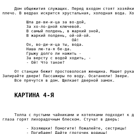
     Дом общежития служащих. Перед входом стоят хозяйки
плечо. В ведрах искрится хрустальная, холодная вода. Хо
          Шла де-ви-и-ца за во-дой,

          За хо-ло-дной ключевой.

          В самый полдень, в жаркий зной,

          В жаркий полдень, ой-ой-ой.

                             Ой!

          Ох, во-ди-и-ца ты, вода.

          Наша лю-та-я бе-да.

          Грыжу долго ли нажить -

          За версту с водой ходить, -

          - Ой! Что такое?

     От станции бежит простоволосая женщина. Машет рука
Запирайте двери! Пассажиры по воду. Осатанели! Звери.

     Все прячутся в дом. Щелкает дверной замок.

КАРТИНА 4-Я
     Толпа с пустыми чайниками и котелками подходит к д
глаза горят лихорадочным блеском. Стучат в дверь:

          - Хозяюшки! Помогите! Пожалейте, сестрицы!

          - Погибаем! Дайте глоточек водицы!
