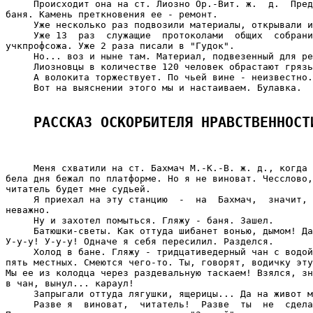
     Происходит она на ст. Лиозно Ор.-Вит. ж.  д.  Пред
баня. Камень преткновения ее - ремонт.

     Уже несколько раз подвозили материалы, открывали и
     Уже 13  раз  служащие  протоколами  общих  собрани
учкпрофсожа. Уже 2 раза писали в "Гудок".

     Но... воз и ныне там. Материал, подвезенный для ре
     Лиозновцы в количестве 120 человек обрастают грязь
     А волокита торжествует. По чьей вине - неизвестно.

     Вот на выяснении этого мы и настаиваем. Булавка.

РАССКАЗ ОСКОРБИТЕЛЯ НРАВСТВЕННОСТ
     Меня схватили на ст. Бахмач М.-К.-В. ж. д., когда 
бела дня бежал по платформе. Но я не виноват. Чесслово,
читатель будет мне судьей.

     Я приехал на эту станцию  -  на  Бахмач,  значит, 
неважно.

     Ну и захотел помыться. Гляжу - баня. Зашел.

     Батюшки-светы. Как оттуда шибанет вонью, дымом! Да
У-у-у! У-у-у! Одначе я себя пересилил. Разделся.

     Холод в бане. Гляжу - тридцативедерный чан с водой
пять местных. Смеются чего-то. Ты, говорят, водичку эту
Мы ее из колодца через раздевальную таскаем! Взялся, зн
в чан, вынул... караул!

     Запрыгали оттуда лягушки, ящерицы... Да на живот м
     Разве я  виноват,  читатель!  Разве  ты  не  сдела