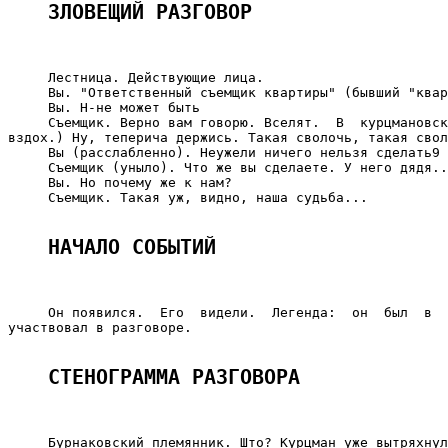
ЗЛОВЕЩИЙ РАЗГОВОР
     Лестница. Действующие лица.

     Вы. "Ответственный съемщик квартиры" (бывший "квар
     Вы. Н-не может быть

     Съемщик. Верно вам говорю. Вселят.  В  курцмановск
вздох.) Ну, теперича держись. Такая сволочь, такая свол
     Вы (расслабленно). Неужели ничего нельзя сделать9

     Съемщик (уныло). Что же вы сделаете. У него дядя..
     Вы. Но почему же к нам?

     Съемщик. Такая уж, видно, наша судьба...

НАЧАЛО СОБЫТИЙ
     Он появился.  Его  видели.  Легенда:  он  был  в  
участвовал в разговоре.

СТЕНОГРАММА РАЗГОВОРА
     Бурнаковский племянник. Што? Курцман уже вытряхнул