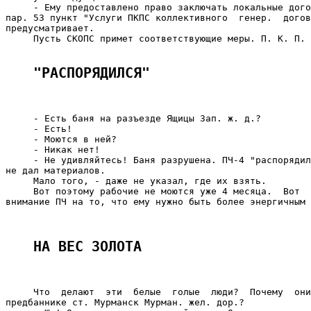
     - Ему предоставлено право заключать локальные дого
пар. 53 пункт "Услуги ПКПС коллективного  генер.  догов
предусматривает.

     Пусть СКОПС примет соответствующие меры. П. К. П.

"РАСПОРЯДИЛСЯ"
     - Есть баня на разъезде Ящицы Зап. ж. д.?

     - Есть!

     - Моются в ней?

     - Никак нет!

     - Не удивляйтесь! Баня разрушена. ПЧ-4 "распорядил
не дал материалов.

     Мало того, - даже не указал, где их взять.

     Вот поэтому рабочие не моются уже 4 месяца.  Вот  
внимание ПЧ на то, что ему нужно быть более энергичным 
                                                       
НА ВЕС ЗОЛОТА
     Что  делают  эти  белые  голые  люди?  Почему  они
предбаннике ст. Мурманск Мурман. жел. дор.?
