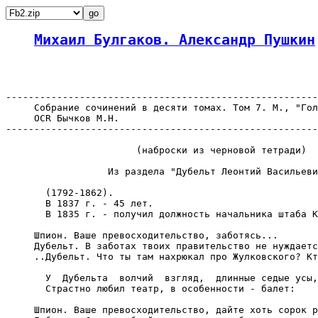
Михаил Булгаков. Александр Пушкин
-------------------------------------------------------
     Собрание сочинений в десяти томах. Том 7. М., "Гол
     OCR Бычков М.Н.

-------------------------------------------------------
                       (наброски из черновой тетради)

                  Из раздела "Дубельт Леонтий Васильеви
       (1792-1862).

       В 1837 г. - 45 лет.

       В 1835 г. - получил должность начальника штаба К
     Шпион. Ваше превосходительство, заботясь...

     Дубельт. В заботах твоих правительство не нуждаетс
     ..Дубельт. Что ты там нахрюкал про Жулковского? Кт
       У  Дубельта  волчий  взгляд,  длинные седые усы,
       Страстно любил театр, в особенности - балет:

     Шпион. Ваше превосходительство, дайте хоть сорок р