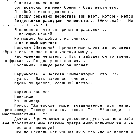
     Отвратительное дело.

     Бог возложил на меня бремя и буду нести его.

     Я тобой отменно доволен...

     Я прошу серьезно 
перестать тон этот
, который непри
Бездельники распущают нелепости...
 (Ник(олай) - Ми
V - 16. VII. 26 г.)

     Я надеялся, что он придет в рассудок...

     С помощью Божией...

     Не мешало бы добрать источников.

Я истинный мученик.
     Николай (Наталии). Примите мои слова за  исповедь 
обратитесь ко мне в критическую минуту.

     Распущенный человек... Пусть забудет он то время, 
во фраках... По долгу его звания...

     Посланник! 
Какую ролю
 он играет.

     Наружность: у Чулкова "Императоры", стр. 222.

     Дуэль: - Дать законное течение.

     Идешь по дороге, усеянной цветами...

     Картина "Вынос"

     Панихида

     Из панихиды

     Ирмос: "Житейское  море  воздвизаемое  зря  напаст
пристанищу  Твоему  притек,  вопию  Ти:  ""возведи   от
многомилостиве!..""

     Дьякон. Еще молимся о упокоении души усопшего раба
еже проститися ему всякому прегрешению вольному же и не
     Господи, помилуй!

     Яко да Господь Бог учинит душу его иде же праведни