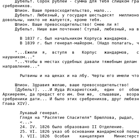
     Дубельт. Сорок рублей - сумма для тебя слишком гра
сребреников.

     Шпион. Ваше превосходительство, мало...

     Дубельт. Любезный, у государя шестьдесят  миллионо
довольны, никто не жалуется, кроме тебя.

     Шпион. Ваше превосходительство! Смею ли я!

     Дубельт. Нише вам почтение! Ступай, любезный, на в
       В 1837 г. был начальником Корпуса жандармов.

       В 1839 г. был генерал-майором. (Надо полагать, ч
     "...Ежели  я,  вступя  в   Корпус   жандармов,   с
наушником..."

     "...Чтобы в местах судебных давали тяжебным делам 
направление..."

       Рытвины и на щеках и на лбу. Черты его имели что
     Шпион. Здравия желаю, ваше превосходительство!

     [Дубельт]. ...И Иуда Искариотский,  един  от  обою
Архиереям, да предаст его им. Они же,  слышавши,  возра
сребреники дати... И было этих сребреников, друг любезн
Глава XIV).

       Лукавый генерал.

       Глядя на "Распятие Спасителя" Брюллова, рыдал,

       <...>

       24. IV. 1826 было образовано II Отделение.

       25. VI. 1826 указ об основании жандармской полиц
       3. VII. 1826  Особая    канцелярия    Министерст