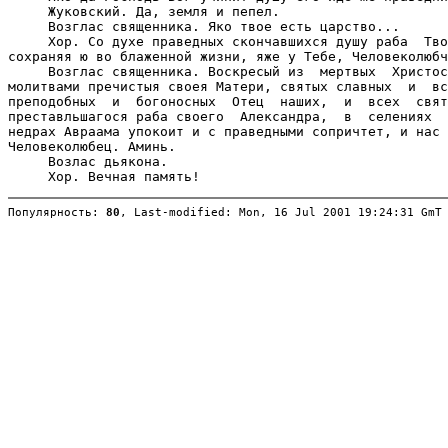
     Жуковский. Да, земля и пепел.

     Возглас священника. Яко твое есть царство...

     Хор. Со духе праведных скончавшихся душу раба  Тво
сохраняя ю во блаженной жизни, яже у Тебе, Человеколюбч
     Возглас священника. Воскресый из  мертвых  Христос
молитвами пречистыя своея Матери, святых славных  и  вс
преподобных  и  богоносных  Отец  наших,  и  всех  свят
преставльшагося раба своего  Александра,  в  селениях  
недрах Авраама упокоит и с праведными сопричтет, и нас 
Человеколюбец. Аминь.

     Возлас дьякона.

Популярность: 
80