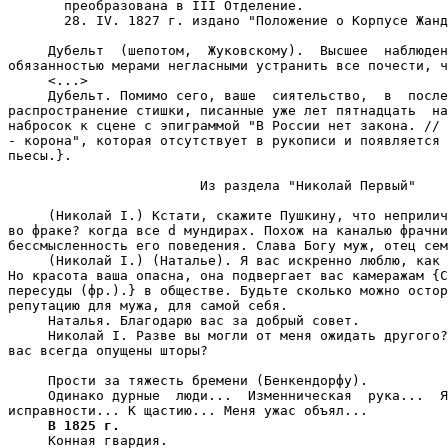
       преобразована в III Отделение.

       28. IV. 1827 г. издано "Положение о Корпусе Жанд
     Дубельт  (шепотом,  Жуковскому).  Высшее  наблюден
обязанностью мерами негласными устранить все почести, ч
     <...>

     Дубельт. Помимо сего, ваше  сиятельство,  в  после
распространение стишки, писанные уже лет пятнадцать  на
набросок к сцене с эпиграммой "В России нет закона. // 
- корона", которая отсутствует в рукописи и появляется 
пьесы.}.

                        Из раздела "Николай Первый"

     (Николай I.) Кстати, скажите Пушкину, что неприлич
во фраке? когда все d мундирах. Похож на каналью фрачни
бессмысленность его поведения. Слава Богу муж, отец сем
     (Николай I.) (Наталье). Я вас искренно люблю, как 
Но красота ваша опасна, она подвергает вас камеражам {C
пересуды (фр.).} в обществе. Будьте сколько можно остор
репутацию для мужа, для самой себя.

     Наталья. Благодарю вас за добрый совет.

     Николай I. Разве вы могли от меня ожидать другого?
вас всегда опущены шторы?

     Прости за тяжесть бремени (Бенкендорфу).

     Одинако дурные  люди...  Изменническая  рука...  Я
исправности... К щастию... Меня ужас объял...

В 1825 г.
     Конная гвардия.
