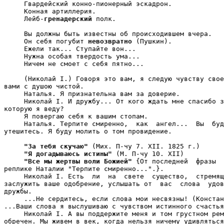
     Гвардейский конно-пионерный эскадрон.

     Конная артиллерия.

     Лейб-
гренадерский
 полк.

     Вы должны быть известны об происходившем вчера.

     Он себя погубит 
невозвратно
 (Пушкин).

     Ежели так... Ступайте вон...

     Нужна особая твердость ума...

     Ничем не смоет с себя пятно...

     (Николай I.) Говоря это вам, я следую чувству свое
вами с душою чистой.

     Наталья. Я признательна вам за доверие.

     Николай I. И дружбу... От кого ждать мне спасибо з
которую я веду?

     Я повергаю себя к вашим стопам.

     Наталья. Терпите смиренно,  как  ангел...  Вы  буд
утешитесь. Я буду молить о том провидение.

"За тебя скучаю"
 (Мих. П-чу 7. XII. 1825 г.)

"Я догадываюсь истины"
 (М. П-чу 10. XII)

"Все мы жертвы воли Божией"
 {От последней  фразы  
реплике Наталии "Терпите смиренно...".}.

     Николай I. Есть  ли  на  свете  существо,  стремящ
заслужить ваше одобрение, услышать от  вас  слова  удов
дружбы.

     ...Не сердитесь, если слова мои несвязны! (Констан
...Ваши слова я выслушиваю с чувством истинного счастья
     Николай I. А вы поддержите меня и том грустном рем
обречен. Мы живем в век, когда нельзя ничему удивляться