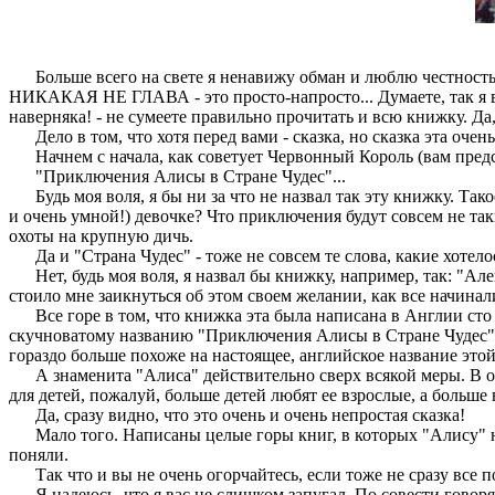
Больше всего на свете я ненавижу обман и люблю честность и
НИКАКАЯ НЕ ГЛАВА - это просто-напросто... Думаете, так я вам 
наверняка! - не сумеете правильно прочитать и всю книжку. Да,
Дело в том, что хотя перед вами - сказка, но сказка эта очень
Начнем с начала, как советует Червонный Король (вам предст
"Приключения Алисы в Стране Чудес"...
Будь моя воля, я бы ни за что не назвал так эту книжку. Такое
и очень умной!) девочке? Что приключения будут совсем не та
охоты на крупную дичь.
Да и "Страна Чудес" - тоже не совсем те слова, какие хотелос
Нет, будь моя воля, я назвал бы книжку, например, так: "Але
стоило мне заикнуться об этом своем желании, как все начинали
Все горе в том, что книжка эта была написана в Англии сто ле
скучноватому названию "Приключения Алисы в Стране Чудес". 
гораздо больше похоже на настоящее, английское название этой 
А знаменита "Алиса" действительно сверх всякой меры. В особе
для детей, пожалуй, больше детей любят ее взрослые, а больше 
Да, сразу видно, что это очень и очень непростая сказка!
Мало того. Написаны целые горы книг, в которых "Алису" на в
поняли.
Так что и вы не очень огорчайтесь, если тоже не сразу все п
Я надеюсь, что я вас не слишком запугал. По совести говоря,