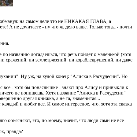
) обманул: на самом деле это не НИКАКАЯ ГЛАВА, а
е! А не дочитаете - ну что ж, дело ваше. Только тогда - почти
ания.
ве по названию догадаешься, что речь пойдет о маленькой (хотя
, ни сражений, ни землетрясений, ни кораблекрушений, ни даже
ухании". Ну уж, на худой конец: "Алиска в Расчудесии". Но
ас все - хотя бы понаслышке - знают про Алису и привыкли к
 ничего не попишешь. Хотя название "Алиска в Расчудесии"
овершенно другая книжка, а не та, знаменитая...
каждый и любят все. И самое интересное, что, хотя эта сказка
 объясняют, это, по-моему, значит, что люди сами не все
ок, правда?