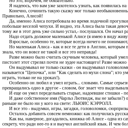
Но это, впрочем, не обязательно.
Я надеюсь, что вам уже захотелось узнать, как появилась на с
Конечно, сочинить такую сказку мог только необыкновенный чел
Правильно, Алисой!
Да, именно Алиса потребовала во время лодочной прогулки от 
побольше веселой чепухи. И видно, эта Алиса была такая девоч
тому же в этот день уже сильно устал,- послушался. Он начал 
Надо отдать должное маленькой Алисе (я имею в виду живую А
Взрослые, особенно те, которые всегда ничего не понимают, 
Но маленькая Алиса - как и все те дети в Англии, которым по
знала, что он вовсе не такой и все это неправда!
Разве можно было считать скучным человека, который умел сде
пистолет этот стрелял почти не худее настоящего! Разве мож
Он выдумывал не только сказки - он выдумывал головоломки, 
называется "Цепочка", или "Как сделать из мухи слона"; кто 
играть, только не на уроках!).
Особенно он любил и умел играть... словами. Самые серьезны
превращались одно в другое - словом, бог знает что выделывал
И еще он умел переделывать старые, надоевшие стишки - пере
И даже собственное имя (Чарльз Лютвидж, вы не забыли?) он п
раньше не было ни у кого на свете: ЛЬЮИС КЭРРОЛЛ.
И все это - выдумки, игры, загадки, головоломки, сюрпризы, п
Осталось добавить совсем немножко: как получилась русская 
Как вы, наверное, догадались, книжка об Алисе - одна из самы
секрету, что ради нее-то я и выучил английский язык. И чем бо