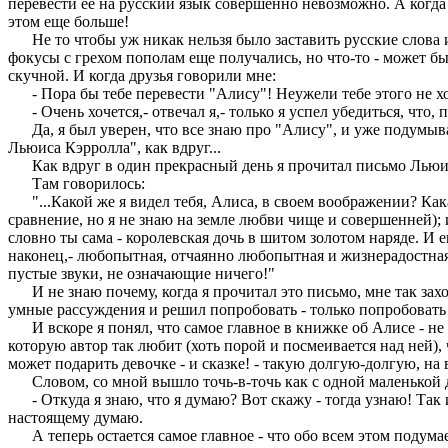
перевести ее на русский язык совершенно невозможно. А когда я
этом еще больше!
Не то чтобы уж никак нельзя было заставить русские слова и
фокусы с грехом пополам еще получались, но что-то - может быт
скучной. И когда друзья говорили мне:
- Пора бы тебе перевести "Алису"! Неужели тебе этого не х
- Очень хочется,- отвечал я,- только я успел убедиться, что, 
Да, я был уверен, что все знаю про "Алису", и уже подумывал
Льюиса Кэрролла", как вдруг...
Как вдруг в один прекрасный день я прочитал письмо Льюиса
Там говорилось:
"...Какой же я видел тебя, Алиса, в своем воображении? Какая
сравнение, но я не знаю на земле любви чище и совершенней);
словно ты сама - королевская дочь в шитом золотом наряде. И
наконец,- любопытная, отчаянно любопытная и жизнерадостная то
пустые звуки, не означающие ничего!"
И не знаю почему, когда я прочитал это письмо, мне так захот
умные рассуждения и решил попробовать - только попробовать -
И вскоре я понял, что самое главное в книжке об Алисе - не за
которую автор так любит (хоть порой и посмеивается над ней),
может подарить девочке - и сказке! - такую долгую-долгую, на 
Словом, со мной вышло точь-в-точь как с одной маленькой д
- Откуда я знаю, что я думаю? Вот скажу - тогда узнаю! Так и 
настоящему думаю.
А теперь остается самое главное - что обо всем этом подумае