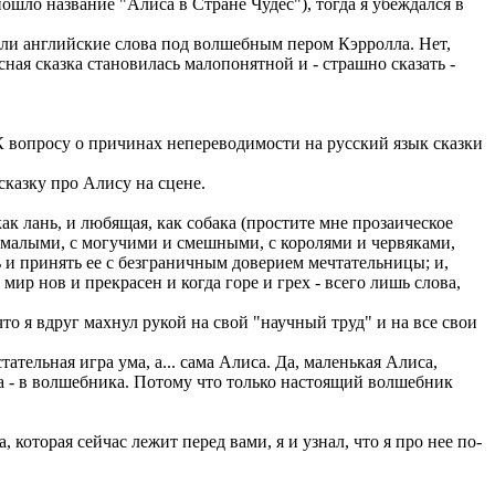
пошло название "Алиса в Стране Чудес"), тогда я убеждался в
али английские слова под волшебным пером Кэрролла. Нет,
сная сказка становилась малопонятной и - страшно сказать -
К вопросу о причинах непереводимости на русский язык сказки
казку про Алису на сцене.
к лань, и любящая, как собака (простите мне прозаическое
 и малыми, с могучими и смешными, с королями и червяками,
ь и принять ее с безграничным доверием мечтательницы; и,
ир нов и прекрасен и когда горе и грех - всего лишь слова,
то я вдруг махнул рукой на свой "научный труд" и на все свои
ательная игра ума, а... сама Алиса. Да, маленькая Алиса,
ка - в волшебника. Потому что только настоящий волшебник
которая сейчас лежит перед вами, я и узнал, что я про нее по-