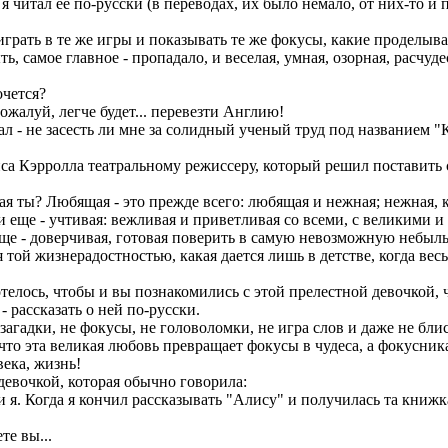
 читал ее по-русски (в переводах, их было немало, от них-то и 
грать в те же игры и показывать те же фокусы, какие проделыв
ь, самое главное - пропадало, и веселая, умная, озорная, расчуде
очется?
пожалуй, легче будет... перевезти Англию!
 - не засесть ли мне за солидный ученый труд под названием "
 Кэрролла театральному режиссеру, который решил поставить с
 ты? Любящая - это прежде всего: любящая и нежная; нежная, ка
 и еще - учтивая: вежливая и приветливая со всеми, с великими
 еще - доверчивая, готовая поверить в самую невозможную небыл
й жизнерадостностью, какая дается лишь в детстве, когда весь м
елось, чтобы и вы познакомились с этой прелестной девочкой, ч
 рассказать о ней по-русски.
гадки, не фокусы, не головоломки, не игра слов и даже не блист
 что эта великая любовь превращает фокусы в чудеса, а фокусни
века, жизнь!
евочкой, которая обычно говорила:
я. Когда я кончил рассказывать "Алису" и получилась та книжка, 
те вы...