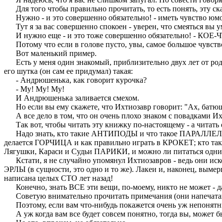
Для того чтобы правильно прочитать, то есть понять, эту ска
Нужно - и это совершенно обязательно! - иметь чувство юмор
Тут я за вас совершенно спокоен - уверен, что смеяться вы у
И нужно еще - и это тоже совершенно обязательно! - КОЕ-Ч
Потому что если в голове пусто, увы, самое большое чувство
Вот маленький пример.
Есть у меня один знакомый, приблизительно двух лет от роду,
его шутка (он сам ее придумал) такая:
- Андрюшенька, как говорит курочка?
- Му! Му! Му!
И Андрюшенька заливается смехом.
Но если вы ему скажете, что Ихтиозавр говорит: "Ах, батюш
А все дело в том, что он очень плохо знаком с повадками Их
Так вот, чтобы читать эту книжку по-настоящему - а читать ее
Надо знать, кто такие АНТИПОДЫ и что такое ПАРАЛЛЕЛ
делается ГОРЧИЦА и как правильно играть в КРОКЕТ; кто т
Лягушки, Караси и Судьи ПАРИКИ, и можно ли питаться одн
Кстати, я не случайно упомянул Ихтиозавров - ведь они иско
ЭРЛЫ (в сущности, это одно и то же). Лакеи и, наконец, вымер
написана целых СТО лет назад!
Конечно, знать ВСЕ эти вещи, по-моему, никто не может - 
Советую внимательно прочитать примечания (они напечатаны
Поэтому, если вам что-нибудь покажется очень уж непонятным
А уж когда вам все будет совсем понятно, тогда вы, может быт