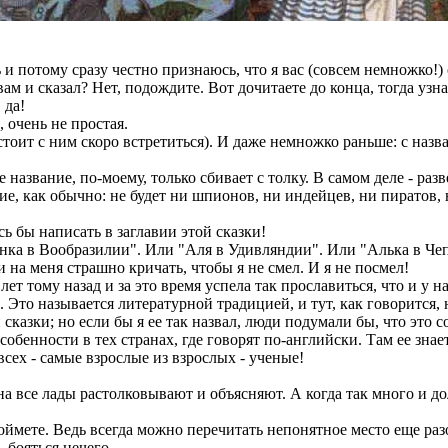
 потому сразу честно признаюсь, что я вас (совсем немножко!
и сказал? Нет, подождите. Вот дочитаете до конца, тогда узнает
 да!
, очень не простая.
оит с ним скоро встретиться). И даже немножко раньше: с назв
 название, по-моему, только сбивает с толку. В самом деле - раз
кие, как обычно: не будет ни шпионов, ни индейцев, ни пиратов
ь бы написать в заглавии этой сказки!
нка в Вообразилии". Или "Аля в Удивляндии". Или "Алька в Чеп
 на меня страшно кричать, чтобы я не смел. И я не посмел!
т тому назад и за это время успела так прославиться, что и у н
Это называется литературной традицией, и тут, как говорится,
сказки; но если бы я ее так назвал, люди подумали бы, что это с
нности в тех странах, где говорят по-английски. Там ее знает 
всех - самые взрослые из взрослых - ученые!
се лады растолковывают и объясняют. А когда так много и долго
оймете. Ведь всегда можно перечитать непонятное место еще раз
 бояться нечего.