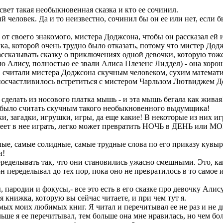
вет такая необыкновенная сказка и кто ее сочинил.
овек. Да и то неизвестно, сочинил бы он ее или нет, если бы н
своего знакомого, мистера Доджсона, чтобы он рассказал ей и 
ка, которой очень трудно было отказать, потому что мистер Додж
рассказывать сказку о приключениях одной девочки, которую тож
лису, полностью ее звали Алиса Плезенс Лиддел) - она хорошо 
считали мистера Доджсона скучным человеком, сухим математик
счастливилось встретиться с мистером Чарльзом Лютвиджем Додж
лать из носового платка мышь - и эта мышь бегала как живая! 
но было считать скучным такого необыкновенного выдумщика!
загадки, игрушки, игры, да еще какие! В некоторые из них игр
умеет в нее играть, легко может превратить НОЧЬ в ДЕНЬ или М
е, самые солидные, самые трудные слова по его приказу кувырк
и!
делывать так, что они становились ужасно смешными. Это, как
еределывал до тех пор, пока оно не превратилось в то самое им
ародии и фокусы,- все это есть в его сказке про девочку Алису
книжка, которую вы сейчас читаете, и при чем тут я.
х моих любимых книг. Я читал и перечитывал ее не раз и не два
льше я ее перечитывал, тем больше она мне нравилась, но чем бо