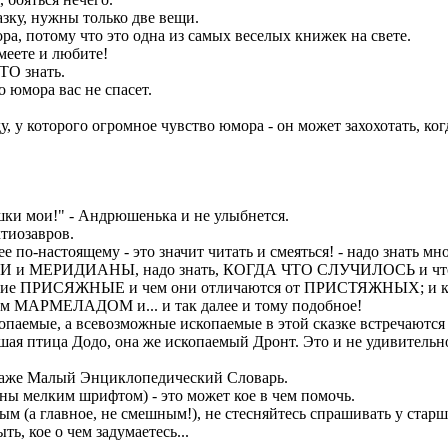
зку, нужны только две вещи.
а, потому что это одна из самых веселых книжек на свете.
меете и любите!
ТО знать.
 юмора вас не спасет.
 у которого огромное чувство юмора - он может захохотать, ко
ки мои!" - Андрюшенька и не улыбнется.
тиозавров.
 по-настоящему - это значит читать и смеяться! - надо знать м
И и МЕРИДИАНЫ, надо знать, КОГДА ЧТО СЛУЧИЛОСЬ и что 
акие ПРИСЯЖНЫЕ и чем они отличаются от ПРИСТЯЖНЫХ; и как
им МАРМЕЛАДОМ и... и так далее и тому подобное!
паемые, а всевозможные ископаемые в этой сказке встречаются
шая птица Додо, она же ископаемый Дронт. Это и не удивительно 
даже Малый Энциклопедический Словарь.
 мелким шрифтом) - это может кое в чем помочь.
 (а главное, не смешным!), не стесняйтесь спрашивать у старши
ь, кое о чем задумаетесь...