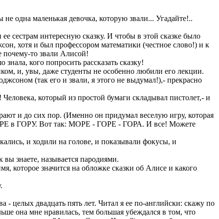
е одна маленькая девочка, которую звали... Угадайте!..
ее сестрам интересную сказку. И чтобы в этой сказке было
сон, хотя и был профессором математики (честное слово!) и к
е почему-то звали Алисой!
знала, кого попросить рассказать сказку!
ом, и, увы, даже студенты не особенно любили его лекции.
соном (так его и звали, я этого не выдумал!),- прекрасно
Человека, который из простой бумаги складывал пистолет,- и
ают и до сих пор. (Именно он придумал веселую игру, которая
ОРЕ в ГОРУ. Вот так: МОРЕ - ГОРЕ - ГОРА. И все! Можете
ались, и ходили на голове, и показывали фокусы, и
 вы знаете, называется пародиями.
я, которое значится на обложке сказки об Алисе и какого
.
 - целых двадцать пять лет. Читал я ее по-английски: скажу по
льше она мне нравилась, тем большая убеждался в том, что