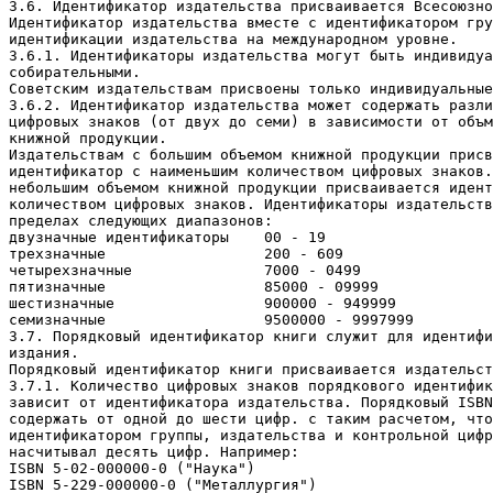
3.6. Идентификатор издательства присваивается Всесоюзно
Идентификатор издательства вместе с идентификатором гру
идентификации издательства на международном уровне.

3.6.1. Идентификаторы издательства могут быть индивидуа
собирательными.

Советским издательствам присвоены только индивидуальные
3.6.2. Идентификатор издательства может содержать разли
цифровых знаков (от двух до семи) в зависимости от объм
книжной продукции.

Издательствам с большим объемом книжной продукции присв
идентификатор с наименьшим количеством цифровых знаков.
небольшим объемом книжной продукции присваивается идент
количеством цифровых знаков. Идентификаторы издательств
пределах следующих диапазонов:

двузначные идентификаторы    00 - 19

трехзначные                  200 - 609

четырехзначные               7000 - 0499

пятизначные                  85000 - 09999

шестизначные                 900000 - 949999

семизначные                  9500000 - 9997999

3.7. Порядковый идентификатор книги служит для идентифи
издания.

Порядковый идентификатор книги присваивается издательст
3.7.1. Количество цифровых знаков порядкового идентифик
зависит от идентификатора издательства. Порядковый ISBN
содержать от одной до шести цифр. с таким расчетом, что
идентификатором группы, издательства и контрольной цифр
насчитывал десять цифр. Hапример:

ISBN 5-02-000000-0 ("Hаука")

ISBN 5-229-000000-0 ("Металлургия")
