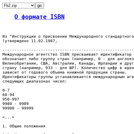
О формате ISBN
Из "Инструкции о присвоении Международного стандартного
(утверждено 11.02.1987,

-------------------------------------------------------
Международное агентство ISBN присваивает идентификатор 
обозначает либо группу стран (например, 0 - для англояз
Великобритании, США, Австралии, Канады, Ирландии и друг
страну (например, 933 - для ШР). Количество цифр в иден
зависит от годового объема книжной продукции страны.

Идентификаторы группы устанавливается международным аге
следующих диапазонах чисел:

0-7

60-94

950-997

9980 - 9989

99900 - 99999

<...>

1. Общие положения
