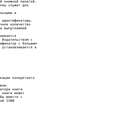
й книжной палатой.

ппы служит для

льными и

 идентификаторы.

чное количество

а выпускаемой

аивается

 Издательством с

ификатор с большим

 устанавливается в

кации конкретного

вом.

атора книги

 книги может

бы вместе с

ой ISBN
