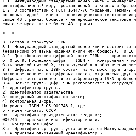
1.1. Международный стандартный номер книги - универсаль
идентификационный код, проставляемый на книгах и брошюр
1.2. В соответствии с ГОСТ 16447-70 "Издания. Термины и
основных видов"   книга - непериодическое текстовое изд
свыше 48 страниц, брошюра - непериодическое текстовое и
свыше четырех, но не более 48 страниц.

<...>

3. Состав и структура ISBN

3.1. Международный стандартный номер книги состоит из а
(независимо от языка издания книги или брошюры),  и 10 
3.2. Дня обозначения цифровой части ISBN     применяетс
от 0 до 9. Последняя цифра    ISBN -   контрольная - мо
быть римской цифрой X, используемой для обозначения чис
3.3. Цифровая часть ISBN состоит из четырех групп цифр,
различное количество цифровых знаков, отделяемых друг о
Цифровая часть отделяется от аббревиатуры ISBN пробелом
3.4. Четыре группы цифр ISBN располагаются в следующей 
1) идентификатор группы;

2) идентификатор издательства;

3) порядковый идентификатор книги;

4) контрольная цифра.

Hапример:  ISBN 5-05-000746-1, где

5 - идентификатор СССР;

06 - идентификатор издательства "Радуга';

000746 - порядковый идентификатор книги;

1 - контрольная цифра.

3.5. Идентификатор группы устанавливается Международным
СССР присвоен однозначный идентификатор 5.
