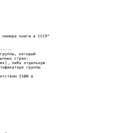
 номера книги в СССР"

-----

группы, который

ычных стран:

их), либо отдельную

тификаторе группы

нтством ISBN в
