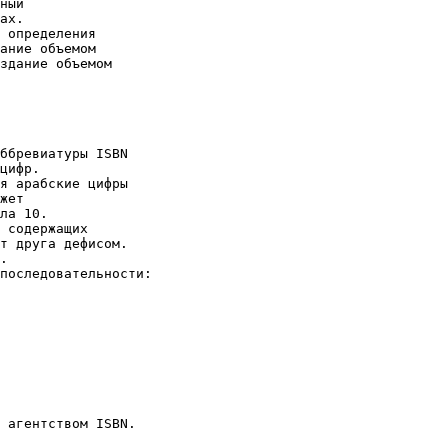
ный

ах.

 определения

ание объемом

здание объемом

ббревиатуры ISBN

цифр.

я арабские цифры

жет

ла 10.

 содержащих

т друга дефисом.

.

последовательности:

 агентством ISBN.
