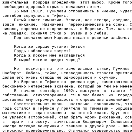
живительная  природа определили  этот выбор. Кроме того
необходим здоровый отдых с нежарким летом.

     25 мая 1901г. Гумилевы отправились в имение, чудес
сентября вернулись в Тифлис.

     Пятый класс гимназии. Успехи, как всегда, средние,
вовсе  никакие.  Назначена  переэкзаменовка на осень. С
нимало, впрочем не огорчившись,  в Березки. Там, как вс
на лошадях, сочинял стихи о Грузии и о любви.

     Под впечатлением Надсона писал в девичьи альбомы:

     Когда же сердце устанет биться,

     Грудь наболевшая замрет?

     Когда ж покоем мне насладиться

     В сырой могиле придет черед?

     Но,  несмотря на  эти замогильные  стихи, Гумилев 
Наоборот. Любовь, тайна, неизведанность страсти притяги
делая его жизнь отнюдь не однообразной и скучной.

     Из Березок в Тифлис он приехал один, самостоятельн
бесконечно интереснее экзамена, который он тем не менее
     В  начале  сентября  1902г. выступил  в  газете  "
собственным  стихотворением  "Я в лес бежал  из  городо
доставила ему огромную радость и определила дальнейший 
     Самостоятельная жизнь  настолько  понравилась, что
года остался в Тифлисе у приятеля по гимназии - Борцова
математике и  сдал экзамены  за шестой класс. Круг его 
он увлекся астрономией, стал брать уроки рисования, сов
в  горы и  на охоту,  зачитывался Владимиром  Соловьевы
иногда посещал вечеринки с танцами у друзей дома - Линч
относился пренебрежительно. Отличался серьезностью пове