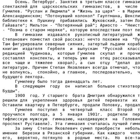
     Осень. Петербург. Занятия в третьем классе гимнази
спектаклей для  царскосельских  гимназистов,  в  числе 
Гумилев. "Руслан и Людмила" и "Жизнь за царя" - в Марии
Александринском; "Потонувший колокол" Гауптмана, Шекспи
библиотеке к  Пушкину  прибавились  Жуковский, затем Ло
Гайавате"; Мильтон - "Потерянный рай"; Ариосто - "Неист
- "Поэма о старом моряке", которую впоследствии поэт пе
     В  гимназии  издавался  рукописный литературный  ж
Степанович поместил свой рассказ: нечто похожее на  "Пу
Там фигурировали северные сияния, затертый льдами кораб
книгам  издателя  Гербеля  и  выпускам  "Русской  класс
редакцией  Чудинова,  которые Гумилев  скупал  и  прочи
составлял  конспекты, и теперь уже не  отец рассказывал
все  чаще и  тяжелее  хворал), а  сын  отцу  "делал  до
литературе. Причем Степан Яковлевич всегда отмечал, что
не волнуясь,  спокойно, а главное,  последовательно,  ч
будущего лектора.

     Гумилеву было тогда двенадцать лет.

     В  следующем  году  он  написал  большое стихотвор
Будды".

     1900  год. У старшего  брата Дмитрия обнаружился т
решили для  укрепления  здоровья  детей  перевезти  их 
Оставили квартиру в Петербурге, продали Поповку, продал
     Гумилев  поступил  в  четвертый   класс  Второй  т
проучился  полгода, а  5  января  1901г.  родители  пер
тифлисскую мужскую  гимназию, находившуюся  на  Головин
проспект Руставели). Эта гимназия считалась лучшей гимн
     За зиму  Степан Яковлевич сумел приобрести  неболь
имение  Березки в Рязанской губернии. Как каждого  чело
его,  вероятно, потянуло  в  родные  места.  Но  все-та