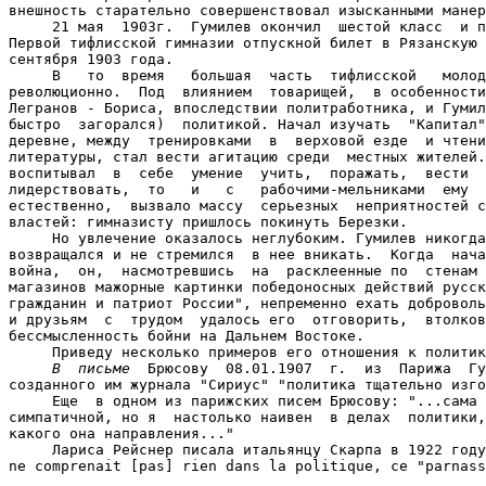
внешность старательно совершенствовал изысканными манер
     21 мая  1903г.  Гумилев окончил  шестой класс  и п
Первой тифлисской гимназии отпускной билет в Рязанскую 
сентября 1903 года.

     В   то  время   большая  часть  тифлисской   молод
революционно.  Под  влиянием  товарищей,  в особенности
Легранов - Бориса, впоследствии политработника, и Гумил
быстро  загорался)  политикой. Начал изучать  "Капитал"
деревне, между  тренировками  в  верховой езде  и чтени
литературы, стал вести агитацию среди  местных жителей.
воспитывал  в  себе  умение  учить,  поражать,  вести  
лидерствовать,  то   и   с   рабочими-мельниками  ему  
естественно,  вызвало массу  серьезных  неприятностей с
властей: гимназисту пришлось покинуть Березки.

     Но увлечение оказалось неглубоким. Гумилев никогда
возвращался и не стремился  в нее вникать.  Когда  нача
война,  он,  насмотревшись  на  расклеенные по  стенам 
магазинов мажорные картинки победоносных действий русск
гражданин и патриот России", непременно ехать доброволь
и друзьям  с  трудом  удалось его  отговорить,  втолков
бессмысленность бойни на Дальнем Востоке.

     Приведу несколько примеров его отношения к политик
В  письме
  Брюсову  08.01.1907  г
.
  из  Парижа  Гу
созданного им журнала "Сириус" "политика тщательно изго
     Еще  в одном из парижских писем Брюсову: "...сама 
симпатичной, но я  настолько наивен  в делах  политики,
какого она направления..."

     Лариса Рейснер писала итальянцу Скарпа в 1922 году
ne comprenait [pas] rien dans la politique, ce "parnass