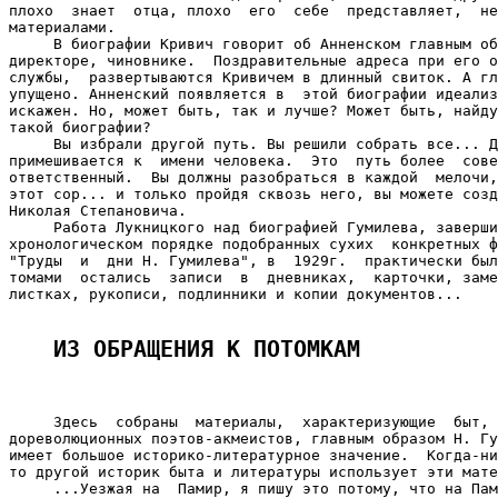
плохо  знает  отца, плохо  его  себе  представляет,  не
материалами.

     В биографии Кривич говорит об Анненском главным об
директоре, чиновнике.  Поздравительные адреса при его о
службы,  развертываются Кривичем в длинный свиток. А гл
упущено. Анненский появляется в  этой биографии идеализ
искажен. Но, может быть, так и лучше? Может быть, найду
такой биографии?

     Вы избрали другой путь. Вы решили собрать все... Д
примешивается к  имени человека.  Это  путь более  сове
ответственный.  Вы должны разобраться в каждой  мелочи,
этот сор... и только пройдя сквозь него, вы можете созд
Николая Степановича.

     Работа Лукницкого над биографией Гумилева, заверши
хронологическом порядке подобранных сухих  конкретных ф
"Труды  и  дни Н. Гумилева", в  1929г.  практически был
томами  остались  записи  в  дневниках,  карточки, заме
листках, рукописи, подлинники и копии документов...

ИЗ ОБРАЩЕНИЯ К ПОТОМКАМ
     Здесь  собраны  материалы,  характеризующие  быт, 
дореволюционных поэтов-акмеистов, главным образом Н. Гу
имеет большое историко-литературное значение.  Когда-ни
то другой историк быта и литературы использует эти мате
     ...Уезжая на  Памир, я пишу это потому, что на Пам