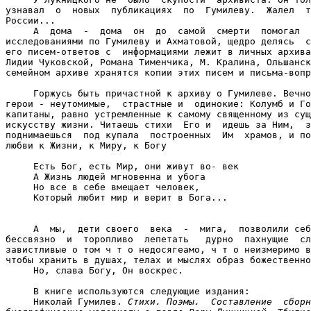
узнавал  о  новых  публикациях  по  Гумилеву.  Жалел  т
России...

     А  дома  -  дома  он  до  самой  смерти  помогал  
исследованиями по Гумилеву и Ахматовой, щедро делясь  с
его писем-ответов с  информациями лежит в личных архива
Лидии Чуковской, Романа Тименчика, М. Кралина, Ольшанск
семейном архиве хранятся копии этих писем и письма-вопр
     Горжусь быть причастной к архиву о Гумилеве. Вечно
герои - неутомимые,  страстные и  одинокие: Колумб и Го
капитаны, равно устремленные к самому священному из сущ
искусству жизни. Читаешь стихи  Его и  идешь за Ним,  з
поднимаешься  под купала  построенных  Им  храмов, и по
любви к Жизни, к Миру, к Богу

     Есть Бог, есть Мир, они живут во- век

     А Жизнь людей мгновенна и убога

     Но все в себе вмещает человек,

     Который любит мир и верит в Бога...

     А  мы,  дети своего  века  -  мига,  позволили себ
бессвязно  и  торопливо  лепетать   дурно  пахнущие  сл
завистливые о том ч т о недосягеамо, ч т о неизмеримо в
чтобы хранить в душах, телах и мыслях образ божественно
     Но, слава Богу, Он воскрес.

     В книге используются следующие издания:

     Николай Гумилев. 
Стихи. Поэмы.  Составление  сборн