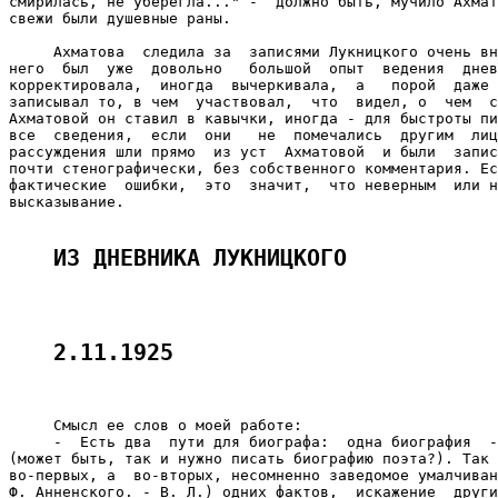
смирилась, не уберегла..." -  должно быть, мучило Ахмат
свежи были душевные раны.

     Ахматова  следила за  записями Лукницкого очень вн
него  был  уже  довольно   большой  опыт  ведения  днев
корректировала,  иногда  вычеркивала,  а   порой  даже 
записывал то, в чем  участвовал,  что  видел, о  чем  с
Ахматовой он ставил в кавычки, иногда - для быстроты пи
все  сведения,  если  они   не  помечались  другим  лиц
рассуждения шли прямо  из уст  Ахматовой  и были  запис
почти стенографически, без собственного комментария. Ес
фактические  ошибки,  это  значит,  что неверным  или н
высказывание.

ИЗ ДНЕВНИКА ЛУКНИЦКОГО
2.11.1925
     Смысл ее слов о моей работе:

     -  Есть два  пути для биографа:  одна биография  -
(может быть, так и нужно писать биографию поэта?). Так 
во-первых, а  во-вторых, несомненно заведомое умалчиван
Ф. Анненского. - В. Л.) одних фактов,  искажение  други