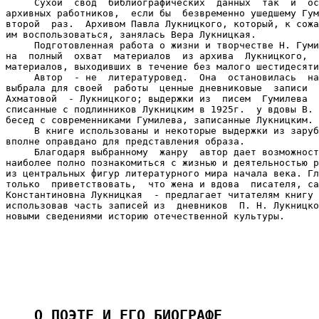
     Сухой  свод  библиографических  данных  так  и  ос
архивных работников,  если бы  безвременно ушедшему Гум
второй  раз.  Архивом Павла Лукницкого, который, к сожа
им воспользоваться, занялась Вера Лукницкая.

     Подготовленная работа о жизни и творчестве Н. Гуми
на  полный  охват  материалов  из архива  Лукницкого,  
материалов, выходивших в течение без малого шестидесяти
     Автор  - не  литературовед.  Она  остановилась  на
выбрала для своей  работы  ценные дневниковые  записи  
Ахматовой  - Лукницкого; выдержки из  писем  Гумилева  
списанные с подлинников Лукницким в 1925г.  у вдовы В. 
бесед с современниками Гумилева, записанные Лукницким.

     В книге использованы и некоторые выдержки из заруб
вполне оправдано для представления образа.

     Благодаря выбранному  жанру  автор дает возможност
наиболее полно познакомиться с жизнью и деятельностью р
из центральных фигур литературного мира начала века. Гл
только  приветствовать,  что жена и вдова  писателя, са
Константиновна Лукницкая  - предлагает читателям книгу 
использовав часть записей из  дневников  П. Н. Лукницко
новыми сведениями историю отечественной культуры.

О ПОЭТЕ И ЕГО БИОГРАФЕ