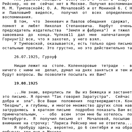
Рейснер, но ее  сейчас нет в Москве. Получил воспоминан
М. М. Тумповской4; О. А. Мочаловой5 и от Мониной 6. С Н
и  Павловым9  виделся,   получил  от  всех  определенно
воспоминания.

     В том,  что  Зенкевич и Павлов обещания  сдержат, 
помнят  и  любят  Николая  Степановича.  Нарбут   очень
председатель издательства  "Земля и фабрика")  и тяжел 
завоевана  до  конца. Чулков11  дал  мне  напечатанную 
Горнунг12 все, что я захотел, у него взял.

     У Тумповской, оказывается, есть только одно письмо
остальные пропали. Это грустно, но это действительно та
     26.07.1925, Гурзуф

     Ницше лежит на  столе. Коленкоровые  тетради  -  в
ничего с ними не  делал, думал на днях заняться и тем и
будут вопросы. Вы позволите посылать их Вам?

19.08.1925
     ...Не знаю, вернулись ли  Вы из Бежецка и застанет
это письмо. Я прочел "Так говорил Заратустра".  Сейчас 
добра и  зла". Все Ваши  положения  подтверждаются. Кон
"бездны", и глубины, и многое множество других слов нав
затрудняюсь  в кратком письме  подробно показать Вам вс
примечательным,  -  обо  всем  этом мне бы хотелось  по
Петербурге.  Я  получил письмо  от  Мочаловой, посылаю 
внимание на строчку: "Лариса Рейснер мне не ответила...
     Я пробуду здесь, вероятно, до 6 сентября и на обра
побывать три дня в Москве...
