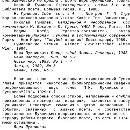
биографические материалы о поэте Веры Лукницкой.
 Тбилис
     Николай  Гумилев. 
Стихотворения и  поэмы. 3-е  изд
Библиотека поэта. Большая серия. Л., 1988.

     Н. Гумилев. 
Собр. соч. в 4  т. Под ред. Г. П. Стру
Изд-во книжного магазина Victor Kamkin Inc. Вашингтон, 
     Николай  Гумилев.  
Неизданное и  несобранное.  Сос
комментарии М. Баскер и Ш. Греем
, YMCA-Press, Paris, 19
     Вадим     Крейд.    Редактор-составитель,    автор
комментариев
.Николай  Гумилев в воспоминаниях современн
Париж - Нью-Йорк, "Голубой всадник" Дюссельдорф, 1989.

     Гумилевские  чтения.  Wiener  Slawistischer  Alman
Wien, 1984.

     Вера Лукницкая: 
Перед тобой Земля, Лениздат, 1988
Наше наследие, 1988, No 5-6
Новый мир, 1989, No 1 - 4
Звезда, 1989, No 6
Неман, 1989, No 5
     В начале  глав  -  эпиграфы из стихотворений Гумил
главы  приводятся  некоторые  библиографические сведени
непубликовавшихся   двух   томов   П.Н.   Лукницкого   
Гумилева"(1924-1929гг.) .

     Более подробные списки стихов, написанные и опубли
прижизненных и посмертных  изданиях,  находятся в вышеу
Лукницкого. Некоторые  сомнения в  датах  написанных  Г
событий,  связанных   с  жизнью  поэта,  и  соответстве
проставленные Лукницким вопросительные знаки относятся 
периоду работы первого  биографа поэта, то есть к 1924-
мною оставлены .

Вера Лукницкая