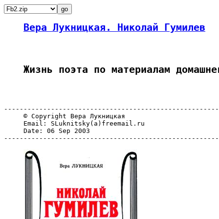
Вера Лукницкая. Николай Гумилев
Жизнь поэта по материалам домашне
-------------------------------------------------------
     © Copyright Вера Лукницкая

     Email: SLuknitsky(a)freemail.ru

     Date: 06 Sep 2003

-------------------------------------------------------