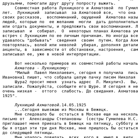
Ахматова - Лукницкому:
     "Милый  Павел Николаевич, сегодня я получила  пись
Ивановна1 пишет, что собрала целую пачку писем Николая 
     Шура2 просит меня  узнать адрес  Л. Микулич3.  Вы,
записали. Пожалуйста, сообщите его Шуре. И сегодня я не
очень низкая -  оттого  слабость. До свидания. Ахматова
1925".

Лукниций Ахматовой.
14.05.1925

     ...Сегодня выезжаю из Москвы в Бежецк.

     Мне следовало бы  остаться в Москве еще на несколь
письмо от  Александры Степановны  (сестры Гумилева Н.С.
приглашает меня приехать в Бежецк на пятницу, субботу и
бы я отдал эти три дня Москве, мне пришлось бы остаться
до следующей пятницы.

     Мне удалось повидать  всех, кого я  имел в  виду. 