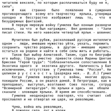
читателю векселя, по которым расплачиваться буду не я, 
сила".

     И   как   странно   было   появление   в  суждения
противоречащего  всему его творчеству  ярлыка, утвержда
холодно  и  бесстрастно  изображает  лишь  то,   что  я
безудержных фантазий.

     В первую мировую войну Гумилев был конным разведчи
воевал,  за что  и был награжден.  Вел дневник  - "Запи
писал стихи. На него навесили четвертый ярлык - шовинис
     Мучителен был рубеж, расколовший русскую интеллиге
одном -  люди, имевшие мужество уйти, уехать, пережить 
сохранить  чувство родины,  в  другом - имевшие  мужест
остаться на родине и найти в себе силы жить и работать.

     Таков был выбор Ахматовой. Таким, судя по биографи
его выбор. (Здесь уместно  привести слова Марины Цветае
Брюсове "Герой труда": "Соблазнительное сопоставление Б
Экзотика одного  и  экзотика другого.  Наличность у Бал
исключением,  отсутствие  у Гумилева темы  "Россия". Не
целиком р у с с к о с т ь (разрядка моя. - 
В. Л.
) Гумил
     Когда  Гумилев  вернулся  с  войны,  многие  друзь
покидали Россию, а он рвался домой. В Петрограде, как в
преподавал,  выступал, возглавил  Союз  поэтов,  сотруд
"Всемирной  литературе". Но ярлыки и здесь  не  обошли 
сказали - зловещие ярлыки. И время им способствовало.

     Гумилев  неоднократно  повторял, что  считает  себ
прославлял и не отвергал ни царя, ни революцию.

     Чума, война иль революция,

     В пожарах села, луг в крови,
