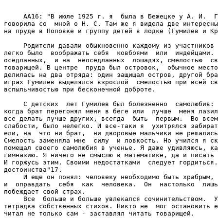
     АА16: "В июле 1925 г. я  была в Бежецке у А. И.  Г
говорила со  мной о Н. С. Там же я видела две интересны
на пруде в Поповке и группу детей в лодке (Гумилев и Кр
     Родители давали обыкновенно каждому из участников 
легко было  воображать себя  ковбоями  или  индейцами. 
оседланных,  и на  неоседланных  лошадях, смелостью  св
товарищей. В центре  пруда был островок,  обычное место
делилась на два отряда: один защищал остров, другой бра
играх Гумилев выделялся взрослой  смелостью при всей св
вспыльчивостью при бесконечной доброте.

     С детских  лет Гумилев был болезненно  самолюбив: 
когда брат перегонял меня в беге или  лучше  меня лазил
все делать лучше других, всегда  быть  первым.  Во всем
слабости, было нелегко. И все-таки я  ухитрялся забират
ели, на  что ни брат,  ни дворовые мальчики не решались
Смелость заменяла мне  силу  и ловкость. Но учился я ск
помещал своего самолюбия в ученье. Я даже удивляюсь, ка
гимназию. Я ничего не смыслю в математике, да и писать 
И горжусь этим. Своими недостатками  следует гордиться.
достоинства"17.

     И еще он понял: человеку необходимо быть храбрым, 
и  оправдать  себя  как  человека.  Он  настолько  лишь
побеждает свой страх.

     Все  больше и больше увлекался сочинительством.  У
тетрадка собственных стихов. Никто не  мог остановить е
читал не только сам - заставлял читать товарищей.
