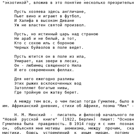
"экзотикой", вложив в это понятие несколько презрительн
     Пусть хозяева здесь англичане,

     Пьют вино и играют в футбол,

     И Халифа в высоком Диване

     Уж не властен святой произвол.

     Пусть, но истинный царь над страною

     Не араб и не белый, а тот,

     Кто с сохою иль с бороною

     Черных буйволов в поле ведет.

     Пусть ютится он в поле из ила,

     Умирает, как звери в лесах,

     Он - любимец священного Нила

     И его современник феллах.

     Для него ежегодно разливы

     Этих рыжих всклокоченных вод

     Затопляют богатые нивы,

     Где тройную он жатву берет.

     А между тем все, о чем писал тогда Гумилев, было в
им. Африканский дневник, стихи об Африке, поэма "Мик" -
     Н. М. Минский  -  писатель и философ начального пе
"Новой  русской  книге"  (1922, Берлин)  пишет: "Основн
Гумилева была  правдивость. В 1914 году я с ним  познак
он,  объясняя мне мотивы  акмеизма, между  прочим,  ска
мистики,  боюсь  устремлений  к  иным  мирам,  потому  