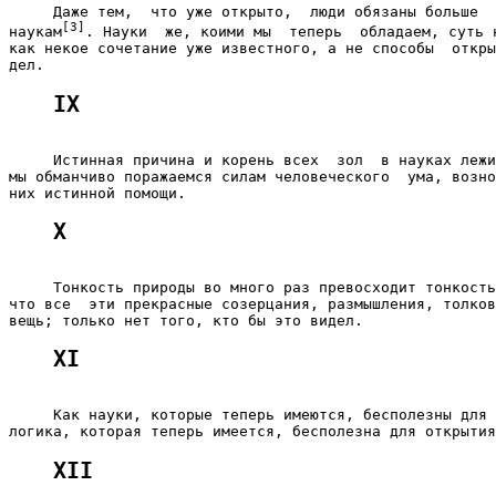
     Даже тем,  что уже открыто,  люди обязаны больше  
[3]
наукам
. Науки  же, коими мы  теперь  обладаем, суть н
как некое сочетание уже известного, а не способы  откры
IX
     Истинная причина и корень всех  зол  в науках лежи
мы обманчиво поражаемся силам человеческого  ума, возно
Х
     Тонкость природы во много раз превосходит тонкость
что все  эти прекрасные созерцания, размышления, толков
XI
     Как науки, которые теперь имеются, бесполезны для 
XII