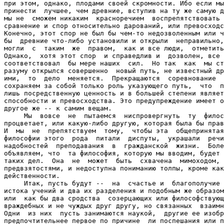
при этом, однако, плодами своей скромности. Ибо если мы
принести  лучшее, чем древние, вступив на ту же самую д
мы не  сможем никаким  красноречием  воспрепятствовать 
сравнение и спор относительно дарований, или превосходс
Конечно, этот спор не был бы чем-то недозволенным или ч
бы  древние что-либо установили и открыли  неправильно,
могли  с  таким  же  правом,  как и все люди,  отметить
Однако,  хотя этот спор  и справедлив и  дозволен, все 
соответствовал  бы мере наших  сил.  Но так  как  мы ст
разуму открылся совершенно  новый путь, не известный др
ими,  то  дело  меняется.  Прекращаются  соревнование  
сохраняем за собой только роль указующего путь,  что  п
лишь посредственную ценность и в большей степени являет
способности и превосходства. Это предупреждение имеет о
другое же -- к самим вещам.

     Мы  вовсе  не  пытаемся  ниспровергнуть  ту  филос
процветает, или какую-либо другую, которая была бы прав
И  мы  не  препятствуем  тому,  чтобы эта  общепринятая
философии этого  рода  питали  диспуты,  украшали  речи
надобностей  преподавания  в  гражданской  жизни.  Боле
объявляем, что  та философия, которую мы вводим, будет 
таких дел.  Она  не  может  быть  схвачена  мимоходом, 
предвзятостями, и недоступна пониманию толпы, кроме как
действенности.

     Итак, пусть будут --  на  счастье и  благополучие 
истока учений и два их разделения и подобным же образом
или  как бы два сродства  созерцающих или философствующ
враждебных и не чуждых друг другу, но связанных  взаимн
Одни  из них  пусть занимаются наукой,  другие ее изобр
предпочтительнее первое по причине  ли поспешания или п