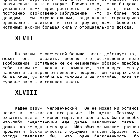
значительно лучше и тверже. Помимо того,  если бы даже 
указанные  нами  пристрастность   и  суетность,  все  ж
постоянно  свойственно заблуждение,  что  он более  под
доводам,  чем  отрицательным, тогда как по  справедливо
одинаково относиться  к  тем и  другим; даже  более тог
XLVII
     На разум человеческий больше  всего действует то, 
может   его   поразить;  именно  это  обыкновенно  возб
воображение. Остальное же он незаметным образом преобра
себе  таким же,  как и то  немногое,  что владеет его у
далеким и разнородным доводам, посредством которых акси
бы на огне, ум вообще не склонен и не способен, пока эт
XLVIII
     Жаден разум  человеческий.  Он не может ни останов
покое, а  порывается  все дальше.  Но тщетно! Поэтому  
охватить предел и конец мира, но всегда как бы по необх
что-либо  существующим  еще  далее. Невозможно  также  
дошла  до сегодняшнего дня.  Ибо обычное мнение, различ
прошлом и  бесконечность в будущем, никоим образом  нес
отсюда  следовало  бы,   что   одна  бесконечность   бо