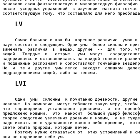
основали свою фантастическую и малопригодную философию.
после  усердных упражнений  в изучении  магнита тотчас 
LV
     Самое большое и как бы  коренное различие  умов в 
наук состоит в следующем. Одни умы  более сильны и приг
замечать  различия  в  вещах, другие  --  для  того, чт
вещей.  Твердые  и   острые   умы  могут   сосредоточит
задерживаясь и останавливаясь на каждой тонкости различ
и подвижные распознают и сопоставляют тончайшие вездепр
Но  и  те и  другие  умы легко  заходят  слишком  далек
LVI
     Одни  умы  склонны  к почитанию древности, другие 
новизне. Но немногие  могут соблюсти такую меру, чтобы 
что  справедливо  установлено  древними,  и  не  пренеб
предложено новыми.  Это  наносит  большой ущерб философ
скорее следствие увлечения древним и новым,  а не сужде
надо искать не в удачливости какого-либо времени,  кото
свете опыта природы, который вечен.

     Поэтому нужно отказаться от  этих устремлений и см