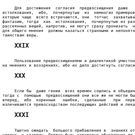
     Для  достижения  согласия  предвосхищения  даже   
истолкования,  ибо,  почерпнутые  из  немногих примеров
которые чаще  всего встречаются, они  тотчас  захватыва
фантазию, тогда  как  истолкования,  почерпнутые из раз
рассеянных вещей, напротив, не могут сразу пронизать  н
для общего мнения  должны казаться странными и непонятн
XXIX
     Пользование предвосхищениями и диалектикой уместно
XXX
     Если бы  даже гении  всех времен сошлись и объедин
тогда с  помощью  предвосхищений они все же не могли бы
вперед,  ибо  коренные   ошибки,  сделанные   при  перв
XXXI
     Тщетно ожидать  большого прибавления в  знаниях от
нового  к старому. Должно быть совершено обновление до 