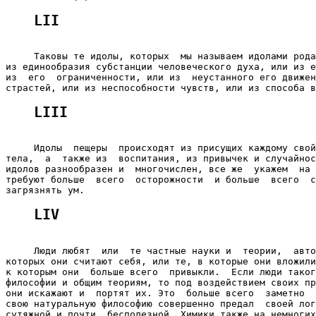
LII
     Таковы те идолы, которых  мы называем идолами рода
из единообразия субстанции человеческого духа, или из е
из  его  ограниченности, или из  неустанного его движен
LIII
     Идолы  пещеры  происходят из присущих каждому свой
тела,  а  также из  воспитания, из привычек и случайнос
идолов разнообразен и  многочислен, все же  укажем  на 
требуют больше  всего  осторожности  и больше  всего  с
LIV
     Люди любят  или  те частные науки и  теории,  авто
которых они считают себя, или те, в которые они вложили
к которым они  больше всего  привыкли.  Если люди таког
философии и общим теориям, то под воздействием своих пр
они искажают и  портят их. Это  больше всего  заметно  
свою натуральную философию совершенно предал  своей лог
сутяжной и почти  бесполезной. Химики также на немногих