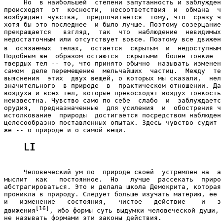
     Но  в наибольшей  степени запутанность и заблужден
происходят  от  косности,  несоответствия  и  обмана  ч
возбуждает чувства,  предпочитается  тому, что  сразу ч
хотя бы это последнее  и было лучше. Поэтому созерцание
прекращается   взгляд,  так  что  наблюдение  невидимых
недостаточным или отсутствует вовсе. Поэтому все движен
в  осязаемых  телах,  остается  скрытым  и  недоступным
Подобным же  образом остаются  скрытыми  более тонкие  
твердых тел -- то, что принято обычно  называть изменен
самом  деле перемещение  мельчайших  частиц.  Между  те
выяснения  этих  двух вещей, о которых мы сказали,  нел
значительного  в природе  в  практическом отношении. Да
воздуха и всех тел, которые превосходят воздух тонкость
неизвестна. Чувство само по себе  слабо  и  заблуждаетс
орудия,  предназначенные  для усиления  и  обострения ч
истолкование  природы  достигается посредством наблюден
целесообразно поставленных опытах. Здесь чувство судит 
LI
     Человеческий ум по  природе своей  устремлен на  а
мыслит  как   постоянное.  Но   лучше  рассекать  приро
абстрагироваться. Это и делала школа Демокрита, которая
проникла в природу. Следует больше изучать материю, ее 
и   изменение   состояния,   чистое   действие    и   з
[16]
движения
, ибо формы суть выдумки человеческой души, 