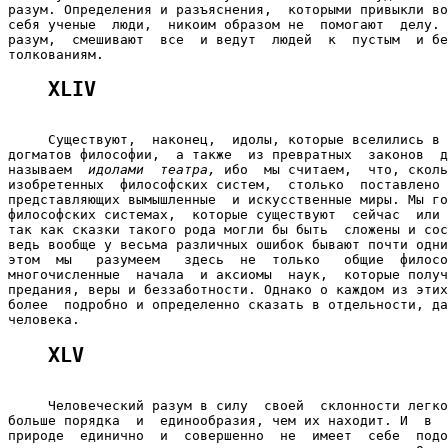
разум. Определения и разъяснения,  которыми привыкли во
себя ученые  люди,  никоим образом не  помогают  делу. 
разум,  смешивают  все  и ведут  людей  к  пустым  и бе
XLIV
     Существуют,  наконец,  идолы, которые вселились в 
догматов философии,  а также  из превратных  законов  д
называем  
идолами  театра,
 ибо  мы считаем,  что, сколь
изобретенных  философских систем,  столько  поставлено 
представляющих вымышленные  и искусственные миры. Мы го
философских системах,  которые существуют  сейчас  или 
так как сказки такого рода могли бы быть  сложены и сос
ведь вообще у весьма различных ошибок бывают почти одни
этом  мы   разумеем   здесь  не  только   общие  филосо
многочисленные  начала  и аксиомы  наук,  которые получ
предания, веры и беззаботности. Однако о каждом из этих
более  подробно и определенно сказать в отдельности, да
XLV
     Человеческий разум в силу  своей  склонности легко
больше порядка  и  единообразия, чем их находит. И  в  
природе  единично  и  совершенно  не  имеет  себе  подо