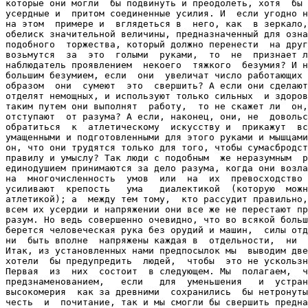
которые они могли  бы подвинуть и преодолеть, хотя  бы 
усердные и  притом соединенные усилия. И  если угодно н
на этом  примере и  вглядеться в  него, как  в зеркало,
обелиск значительной величины, предназначенный для озна
подобного  торжества, который должно перенести  на друг
возьмутся  за  это  голыми  руками,  то  не  признает л
наблюдатель проявлением  некоего  тяжкого  безумия? И н
большим безумием, если  они  увеличат число работающих 
образом  они  сумеют  это  свершить? А если они сделают
отделят немощных, и используют только сильных  и здоров
таким путем они выполнят  работу,  то не скажет ли  он,
отступают  от разума? А если, наконец, они, не  довольс
обратиться  к  атлетическому  искусству и  прикажут  вс
умащенными и подготовленными для этого руками и мышцами
он, что они трудятся только для того, чтобы сумасбродст
правилу и умыслу? Так люди с подобным  же неразумным  р
единодушием принимаются за дело разума, когда они возла
на  многочисленность  умов  или  на  их  превосходство 
усиливают  крепость   ума   диалектикой  (которую  можн
атлетикой); а  между тем тому,  кто рассудит правильно,
всем их усердии и напряжении они все же не перестают пр
разум. Но ведь совершенно очевидно, что во всякой больш
берется человеческая рука без орудий и машин,  силы отд
ни  быть вполне  напряжены каждая в  отдельности,  ни  
Итак, из установленных нами предпосылок мы  выводим две
хотели  бы предупредить  людей,  чтобы  это не ускользн
Первая  из  них  состоит  в следующем. Мы  полагаем,  ч
предзнаменованием,   если   для  уменьшения   и  устран
высокомерия  как за древними  сохранились  бы нетронуты
честь  и  почитание, так и мы смогли бы свершить предна