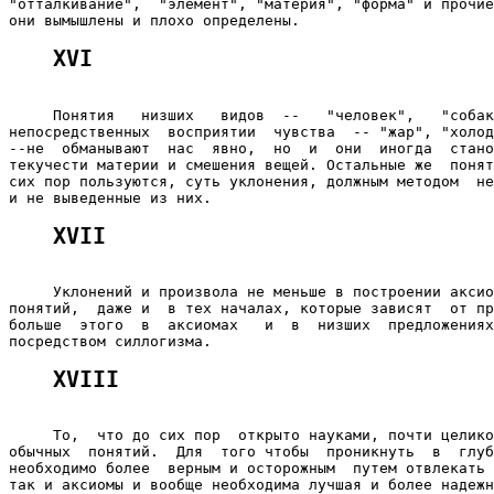
"отталкивание",  "элемент", "материя", "форма" и прочие
XVI
     Понятия   низших   видов  --   "человек",   "собак
непосредственных  восприятии  чувства  -- "жар", "холод
--не  обманывают  нас  явно,  но  и  они  иногда  стано
текучести материи и смешения вещей. Остальные же  понят
сих пор пользуются, суть уклонения, должным методом  не
XVII
     Уклонений и произвола не меньше в построении аксио
понятий,  даже и  в тех началах, которые зависят  от пр
больше  этого  в  аксиомах   и  в  низших  предложениях
XVIII
     То,  что до сих пор  открыто науками, почти целико
обычных  понятий.  Для  того чтобы  проникнуть  в  глуб
необходимо более  верным и осторожным  путем отвлекать 