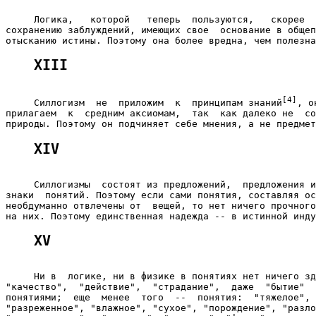
     Логика,   которой   теперь  пользуются,   скорее  
сохранению заблуждений, имеющих свое  основание в общеп
XIII
[4]
     Силлогизм  не  приложим  к  принципам знаний
, о
прилагаем  к  средним аксиомам,  так  как далеко не  со
XIV
     Силлогизмы  состоят из предложений,  предложения и
знаки  понятий. Поэтому если сами понятия, составляя ос
необдуманно отвлечены от  вещей, то нет ничего прочного
XV
     Ни в  логике, ни в физике в понятиях нет ничего зд
"качество",  "действие",  "страдание",  даже  "бытие"  
понятиями;  еще  менее  того  --  понятия:  "тяжелое", 
"разреженное", "влажное", "сухое", "порождение", "разло