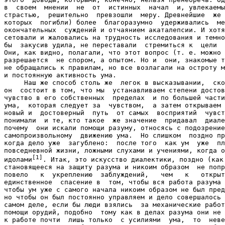
в  своем  мнении  не  от  истинных  начал  и, увлекаемы
страстью,  решительно  превзошли  меру. Древнейшие  же 
которых  погибли) более  благоразумно  удерживались  ме
окончательных  суждений и отчаянием акаталепсии. И хотя
сетовали и жаловались на трудность исследования и темно
бы  закусив удила, не переставали  стремиться к  цели  
Они, как видно, полагали, что этот вопрос (т. е. можно 
разрешается  не спором, а опытом. Но и  они, знакомые т
не обращались к правилам, но все возлагали на остроту м
и постоянную активность ума.

     Наш же способ столь же  легок в высказывании,  ско
он  состоит в том, что мы  устанавливаем степени достов
чувство в его собственных  пределах  и по большей части
ума,  которая следует за  чувством,  а затем открываем 
новый и  достоверный  путь  от самых  восприятий  чувст
понимали  и те, кто такое  же значение  придавал  диале
почему  они искали помощи разуму, относясь с подозрение
самопроизвольному  движению ума.  Но слишком  поздно пр
когда дело уже  загублено:  после того  как ум  уже  пл
повседневной жизни, ложными слухами и учениями, когда о
[1]
идолами
. Итак, это искусство диалектики, поздно (как 
становящееся на защиту разума и никоим образом  не попр
повело   к  укреплению  заблуждений,   чем   к   открыт
единственное  спасение в  том, чтобы вся работа разума 
чтобы ум уже с самого начала никоим образом не был пред
но чтобы он был постоянно управляем и дело совершалось 
самом деле, если бы люди взялись  за механические работ
помощи орудий, подобно  тому как в делах разума они не 
к работе почти  лишь только  с усилиями  ума,  то  неве