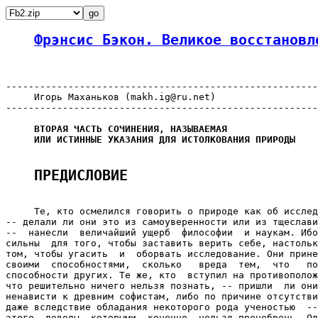
Фрэнсис Бэкон. Великое восстановл
-------------------------------------------------------
     Игорь Маханьков (makh.ig@ru.net)

-------------------------------------------------------
ВТОРАЯ ЧАСТЬ СОЧИНЕНИЯ, НАЗЫВАЕМАЯ

     ИЛИ ИСТИННЫЕ УКАЗАНИЯ ДЛЯ ИСТОЛКОВАНИЯ ПРИРОДЫ
ПРЕДИСЛОВИЕ
     Те, кто осмелился говорить о природе как об исслед
-- делали ли они это из самоуверенности или из тщеслави
--  нанесли  величайший ущерб  философии  и наукам. Ибо
сильны  для того, чтобы заставить верить себе, настольк
том, чтобы угасить  и  оборвать исследование. Они прине
своими  способностями,  сколько   вреда  тем,  что   по
способности других. Те же, кто  вступил на противополож
что решительно ничего нельзя познать, -- пришли  ли они
ненависти к древним софистам, либо по причине отсутстви
даже вследствие обладания некоторого рода ученостью  --
этого  доводы, которыми, конечно, нельзя пренебречь. Од