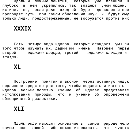
     Идолы и  ложные понятия,  которые  уже  пленили  ч
глубоко  в  нем  укрепились, так  владеют  умом людей, 
истине,  но,  если даже  вход ей  будет  дозволен и пре
преградят путь  при самом обновлении наук  и  будут ему
XXXIX
     Есть  четыре вида идолов, которые осаждают  умы лю
того чтобы изучать их, дадим им  имена.  Назовем  первы
второй --  
идолами пещеры,
 третий -- 
идолами площади
 и 
театра
XL
     Построение  понятий и аксиом  через истинную индук
подлинное средство для того, чтобы подавить и изгнать  
идолов  весьма полезно. Учение  об  идолах  представляе
истолкования  природы,  что  и  учение  об  опровержени
XLI
Идолы рода
 находят основание в  самой природе чело
самом  роде  людей,  ибо ложно утверждать.  что  чувств