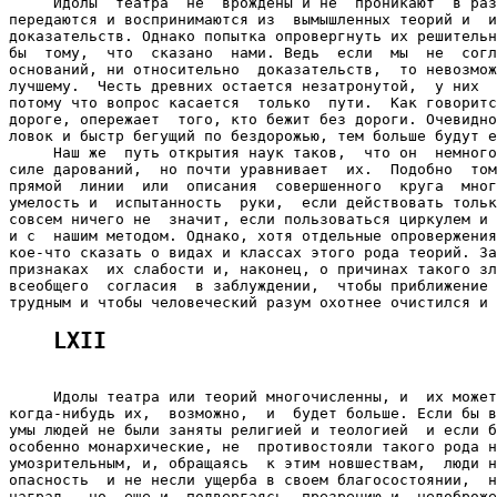
     Идолы  театра  не  врождены и не  проникают  в раз
передаются и воспринимаются из  вымышленных теорий и  и
доказательств. Однако попытка опровергнуть их решительн
бы  тому,  что  сказано  нами. Ведь  если  мы  не  согл
оснований, ни относительно  доказательств,  то невозмож
лучшему.  Честь древних остается незатронутой,  у них  
потому что вопрос касается  только  пути.  Как говоритс
дороге, опережает  того, кто бежит без дороги. Очевидно
ловок и быстр бегущий по бездорожью, тем больше будут е
     Наш же  путь открытия наук таков,  что он  немного
силе дарований,  но почти уравнивает  их.  Подобно  том
прямой  линии  или  описания  совершенного  круга  мног
умелость и  испытанность  руки,  если действовать тольк
совсем ничего не  значит, если пользоваться циркулем и 
и с  нашим методом. Однако, хотя отдельные опровержения
кое-что сказать о видах и классах этого рода теорий. За
признаках  их слабости и, наконец, о причинах такого зл
всеобщего  согласия  в заблуждении,  чтобы приближение 
LXII
     Идолы театра или теорий многочисленны, и  их может
когда-нибудь их,  возможно,  и  будет больше. Если бы в
умы людей не были заняты религией и теологией  и если б
особенно монархические, не  противостояли такого рода н
умозрительным, и, обращаясь  к этим новшествам,  люди н
опасность  и не несли ущерба в своем благосостоянии,  н
наград,  но  еще и  подвергаясь  презрению и  недоброже