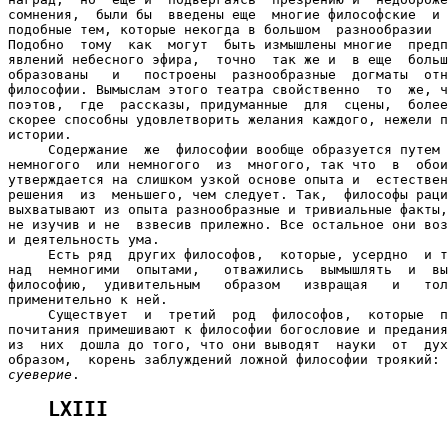
сомнения,  были бы  введены еще  многие философские  и 
подобные тем, которые некогда в большом  разнообразии  
Подобно  тому  как  могут  быть измышлены многие  предп
явлений небесного эфира,  точно  так же и  в еще  больш
образованы   и   построены  разнообразные  догматы  отн
философии. Вымыслам этого театра свойственно  то  же, ч
поэтов,  где  рассказы, придуманные  для  сцены,  более
скорее способны удовлетворить желания каждого, нежели п
истории.

     Содержание  же  философии вообще образуется путем 
немногого  или немногого  из  многого, так что  в  обои
утверждается на слишком узкой основе опыта и  естествен
решения  из  меньшего, чем следует. Так,  философы раци
выхватывают из опыта разнообразные и тривиальные факты,
не изучив и не  взвесив прилежно. Все остальное они воз
и деятельность ума.

     Есть ряд  других философов,  которые, усердно  и т
над  немногими  опытами,   отважились  вымышлять  и  вы
философию,  удивительным   образом   извращая   и   тол
применительно к ней.

     Существует  и  третий  род  философов,  которые  п
почитания примешивают к философии богословие и предания
из  них  дошла до того, что они выводят  науки  от  дух
образом,  корень заблуждений ложной философии троякий: 
суеверие
LXIII