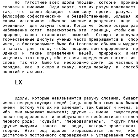
     Но  тягостнее всех идолы площади, которые  проника
словами и именами. Люди верят, что их разум повелевает 
так,  что  слова обращают  свою силу  против  разума.  
философию софистическими  и бездейственными. Большая  ж
своим  источником  обычное  мнение и разделяет  вещи  в
очевидных  для разума толпы. Когда же  более острый раз
наблюдение хотят  пересмотреть эти  границы, чтобы они 
природе, слова  становятся  помехой.  Отсюда  и получае
торжественные диспуты ученых часто превращаются в  спор
имен, а благоразумнее было бы (согласно обычаю и мудрос
и начать  для  того, чтобы  посредством определений  пр
Однако  и  такие  определения  вещей,  природных  и мат
исцелить этот недуг, ибо и сами определения состоят из 
слова, так что  было бы  необходимо дойти  до частных п
порядка, как  я скоро и скажу, когда перейду  к  способ
LX
     Идолы, которые навязываются разуму словами, бывают
имена несуществующих вещей (ведь подобно тому как бываю
имени, потому что их не замечают, так бывают и имена, з
ибо  они выражают вымысел); другие -- имена  существующ
плохо определенные  и необдуманно и необъективно отвлеч
первого рода:  "судьба", "перводвигатель",  "круги план
другие выдумки  такого  же  рода,  которые проистекают 
теорий.  Этот  род  идолов  отбрасывается  легче,  ибо 
достаточно постоянного опровержения и устаревания теори