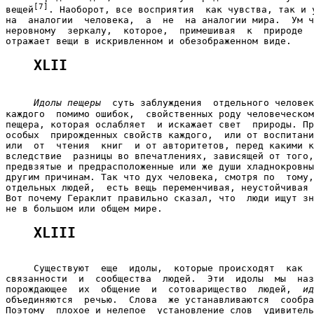
[7]
вещей
. Наоборот, все восприятия  как чувства, так и у
на  аналогии  человека,  а  не  на аналогии мира.  Ум ч
неровному  зеркалу,  которое,  примешивая  к  природе  
XLII
Идолы пещеры
  суть заблуждения  отдельного человек
каждого  помимо ошибок,  свойственных роду человеческом
пещера, которая ослабляет  и искажает свет  природы. Пр
особых  прирожденных свойств каждого,  или от воспитани
или  от  чтения  книг  и от авторитетов, перед какими к
вследствие  разницы во впечатлениях, зависящей от того,
предвзятые и предрасположенные или же души хладнокровны
другим причинам. Так что дух человека, смотря по  тому,
отдельных людей,  есть вещь переменчивая, неустойчивая 
Вот почему Гераклит правильно сказал, что  люди ищут зн
XLIII
     Существуют  еще  идолы,  которые происходят  как  
связанности  и  сообщества  людей.  Эти  идолы  мы  наз
порождающее  их  общение  и  сотоварищество  людей,  
ид
объединяются  речью.  Слова  же устанавливаются  сообра
Поэтому  плохое и нелепое  установление слов  удивитель