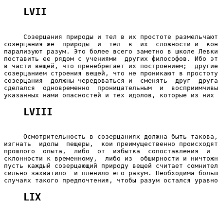
LVII
     Созерцания природы и тел в их простоте размельчают
созерцания же  природы  и  тел  в  их  сложности и  кон
парализуют разум. Это более всего заметно в школе Левки
поставить ее рядом с учениями  других философов. Ибо эт
в части вещей, что пренебрегает их построением;  другие
созерцанием строения вещей, что не проникают в простоту
созерцания  должны чередоваться и  сменять  друг  друга
сделался  одновременно  проницательным  и  восприимчивы
LVIII
     Осмотрительность в созерцаниях должна быть такова,
изгнать  идолы  пещеры,  кои преимущественно происходят
прошлого  опыта,  либо  от  избытка  сопоставления  и  
склонности к временному,  либо из  обширности и ничтожн
пусть каждый созерцающий природу вещей считает сомнител
сильно захватило  и пленило его разум. Необходима больш
LIX