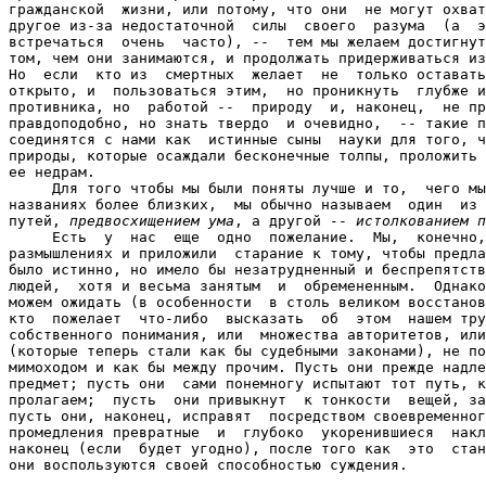
гражданской  жизни, или потому, что они  не могут охват
другое из-за недостаточной  силы  своего  разума  (а  э
встречаться  очень  часто), --  тем мы желаем достигнут
том, чем они занимаются, и продолжать придерживаться из
Но  если  кто из  смертных  желает  не  только оставать
открыто, и  пользоваться этим,  но проникнуть  глубже и
противника, но  работой --  природу  и, наконец,  не пр
правдоподобно, но знать твердо  и очевидно,  -- такие п
соединятся с нами как  истинные сыны  науки для того, ч
природы, которые осаждали бесконечные толпы, проложить 
ее недрам.

     Для того чтобы мы были поняты лучше и то,  чего мы
названиях более близких,  мы обычно называем  один  из 
путей, 
предвосхищением ума
, а другой -- 
истолкованием п
     Есть  у  нас  еще  одно  пожелание.  Мы,  конечно,
размышлениях и приложили  старание к тому, чтобы предла
было истинно, но имело бы незатрудненный и беспрепятств
людей,  хотя и весьма занятым  и  обремененным.  Однако
можем ожидать (в особенности  в столь великом восстанов
кто  пожелает  что-либо  высказать  об  этом  нашем тру
собственного понимания, или  множества авторитетов, или
(которые теперь стали как бы судебными законами), не по
мимоходом и как бы между прочим. Пусть они прежде надле
предмет; пусть они  сами понемногу испытают тот путь, к
пролагаем;  пусть  они привыкнут  к тонкости  вещей, за
пусть они, наконец, исправят  посредством своевременног
промедления превратные  и  глубоко  укоренившиеся  накл
наконец (если  будет угодно), после того как  это  стан