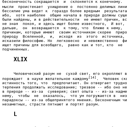
бесконечность сокращается  и  склоняется к конечному.  
мысли  проистекает  ухищрение о  постоянно делимых лини
бессилие ума ведет к  гораздо более вредным  результата
ибо,  хотя наиболее  общие начала в природе должны суще
были найдены, и в действительности  не имеют причин, вс
не зная  покоя, и здесь ищет более известного,  И вот, 
дальше,  он  возвращается  к тому, что  ближе к нему,  
причинам, которые имеют  своим источником скорее  приро
природу  Вселенной,  и,  исходя  из  этого  источника, 
исказили философию. Но  легковесно  и невежественно  фи
ищет причины для всеобщего,  равно как и тот, кто  не  
XLIX
     Человеческий разум не  сухой свет, его окропляют в
[14]
порождает  в науке желательное каждому
.  Человек ско
истинность того, что  предпочитает. Он отвергает трудно
терпения продолжать исследование; трезвое -- ибо оно не
в природе -- из-за  суеверия; свет опыта -- из-за надме
нему,  чтобы  не  оказалось,  что ум погружается в  низ
парадоксы -- из-за общепринятого мнения. Бесконечным чи
L