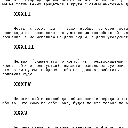
XXXII
     Честь  старых,  да  и  всех  вообще  авторов  оста
производится  сравнение  не умственных способностей  ил
XXXIII
     Нельзя  (скажем это  открыто) из  предвосхищений (
коими  обычно пользуются)  вывести правильное суждение 
что  этим путем  найдено.  Ибо не  должно прибегать  к 
XXXIV
     Нелегко найти способ для объяснения и передачи тог
XXXV
     Борджиа сказал о  походе французов  в Италию, что 