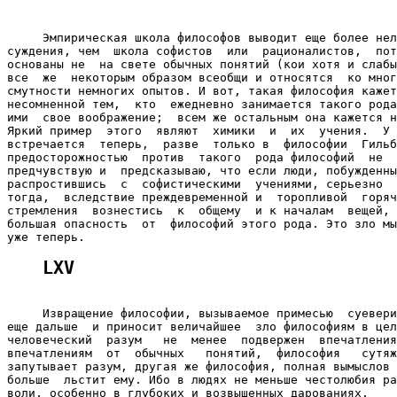
     Эмпирическая школа философов выводит еще более нел
суждения, чем  школа софистов  или  рационалистов,  пот
основаны не  на свете обычных понятий (кои хотя и слабы
все  же  некоторым образом всеобщи и относятся  ко мног
смутности немногих опытов. И вот, такая философия кажет
несомненной тем,  кто  ежедневно занимается такого рода
ими  свое воображение;  всем же остальным она кажется н
Яркий пример  этого  являют  химики  и  их  учения.  У 
встречается  теперь,  разве  только в  философии  Гильб
предосторожностью  против  такого  рода философий  не  
предчувствую и  предсказываю, что если люди, побужденны
распростившись  с  софистическими  учениями, серьезно  
тогда,  вследствие преждевременной и  торопливой  горяч
стремления  вознестись  к  общему  и к началам  вещей, 
большая опасность  от  философий этого рода. Это зло мы
LXV
     Извращение философии, вызываемое примесью  суевери
еще дальше  и приносит величайшее  зло философиям в цел
человеческий  разум   не  менее  подвержен  впечатления
впечатлениям  от  обычных   понятий,  философия   сутяж
запутывает разум, другая же философия, полная вымыслов 
больше  льстит ему. Ибо в людях не меньше честолюбия ра
воли, особенно в глубоких и возвышенных дарованиях.
