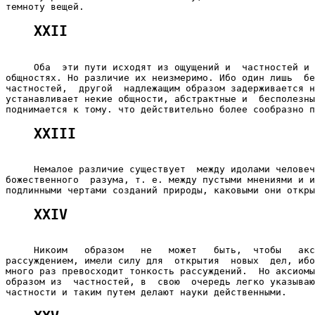
XXII
     Оба  эти пути исходят из ощущений и  частностей и 
общностях. Но различие их неизмеримо. Ибо один лишь  бе
частностей,  другой  надлежащим образом задерживается н
устанавливает некие общности, абстрактные и  бесполезны
XXIII
     Немалое различие существует  между идолами человеч
божественного  разума, т. е. между пустыми мнениями и и
XXIV
     Никоим   образом   не   может   быть,  чтобы   акс
рассуждением, имели силу для  открытия  новых  дел, ибо
много раз превосходит тонкость рассуждений.  Но аксиомы
образом из  частностей, в  свою  очередь легко указываю