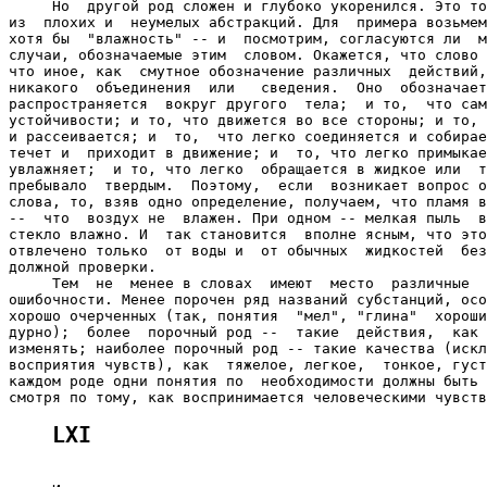
     Но  другой род сложен и глубоко укоренился. Это то
из  плохих и  неумелых абстракций. Для  примера возьмем
хотя бы  "влажность" -- и  посмотрим, согласуются ли  м
случаи, обозначаемые этим  словом. Окажется, что слово 
что иное, как  смутное обозначение различных  действий,
никакого  объединения  или   сведения.  Оно  обозначает
распространяется  вокруг другого  тела;  и то,  что сам
устойчивости; и то, что движется во все стороны; и то, 
и рассеивается; и  то,  что легко соединяется и собирае
течет и  приходит в движение; и  то, что легко примыкае
увлажняет;  и то, что легко  обращается в жидкое или  т
пребывало  твердым.  Поэтому,  если  возникает вопрос о
слова, то, взяв одно определение, получаем, что пламя в
--  что  воздух не  влажен. При одном -- мелкая пыль  в
стекло влажно. И  так становится  вполне ясным, что это
отвлечено только  от воды и  от обычных  жидкостей  без
должной проверки.

     Тем  не  менее в словах  имеют  место  различные  
ошибочности. Менее порочен ряд названий субстанций, осо
хорошо очерченных (так, понятия  "мел", "глина"  хороши
дурно);  более  порочный род --  такие  действия,  как 
изменять; наиболее порочный род -- такие качества (искл
восприятия чувств), как  тяжелое, легкое,  тонкое, густ
каждом роде одни понятия по  необходимости должны быть 
LXI