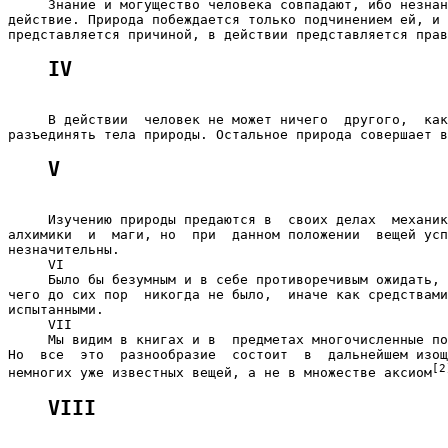
     Знание и могущество человека совпадают, ибо незнан
действие. Природа побеждается только подчинением ей, и 
IV
     В действии  человек не может ничего  другого,  как
V
     Изучению природы предаются в  своих делах  механик
алхимики  и  маги, но  при  данном положении  вещей усп
незначительны.

     VI

     Было бы безумным и в себе противоречивым ожидать, 
чего до сих пор  никогда не было,  иначе как средствами
испытанными.

     VII

     Мы видим в книгах и в  предметах многочисленные по
Но  все  это  разнообразие  состоит  в  дальнейшем изощ
[2
немногих уже известных вещей, а не в множестве аксиом
VIII