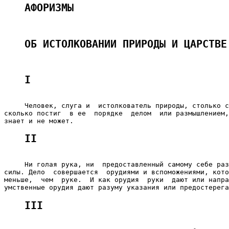
АФОРИЗМЫ
ОБ ИСТОЛКОВАНИИ ПРИРОДЫ И ЦАРСТВЕ
I
     Человек, слуга и  истолкователь природы, столько с
сколько постиг  в ее  порядке  делом  или размышлением,
II
     Ни голая рука, ни  предоставленный самому себе раз
силы. Дело  совершается  орудиями и вспоможениями, кото
меньше,  чем  руке.  И как орудия  руки  дают или напра
III