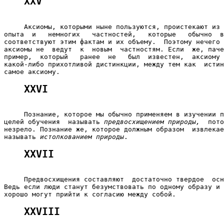
XXV
     Аксиомы, которыми ныне пользуются, проистекают из 
опыта  и   немногих   частностей,   которые   обычно  в
соответствуют этим фактам и их объему.  Поэтому нечего 
аксиомы не  ведут  к  новым  частностям. Если  же, паче
пример,  который   ранее  не   был  известен,  аксиому 
какой-либо прихотливой дистинкции, между тем как  истин
XXVI
     Познание, которое мы обычно применяем в изучении п
целей обучения  называть 
предвосхищением природы,
  пото
незрело. Познание же, которое должным образом  извлекае
называть 
истолкованием природы
XXVII
     Предвосхищения составляют  достаточно твердое  осн
Ведь если люди станут безумствовать по одному образу и 
XXVIII