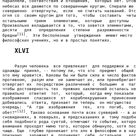
параллели, соответствия и отношения,  которых нет. Отсю
небесах все движется по совершенным кругам. Спирали же 
совершенно  отвергнуты,  если  не считать названий. Отс
огня со  своим кругом для того,  чтобы  составить  четы
остальными   тремя   элементами,  которые   доступны   
Произвольно вкладывается в то, что зовется элементами, 
десяти   для   определения   степени   разреженности   
[11]
бредни
.  Эти бесполезные  утверждения  имеют место  
XLVI
     Разум человека  все привлекает  для поддержки и  с
однажды  принял, -- потому ли, что это  предмет  общей 
это ему нравится. Каковы бы ни были сила и число фактов
противном,  разум или  не замечает их, или пренебрегает
отвергает их  посредством различений с  большим  и  паг
чтобы достоверность тех  прежних заключений осталась не
правильно  ответил  тот,  который,  когда ему показали 
изображения  спасшихся  от  кораблекрушения  принесение
добивались  ответа, признает ли теперь  он могущество  
очередь:  "А  где  изображения   тех,  кто  погиб,  пос
[12]
обет?"
. Таково основание почти всех суеверий -- в ас
сновидениях, в поверьях, в предсказаниях и  тому подобн
себя подобного рода суетой, отмечают то событие, которо
внимания проходят мимо того, которое обмануло, хотя пос
чаще. Еще  глубже проникает это зло в философию и в нау
признано,  заражает и  подчиняет  себе  остальное,  хот