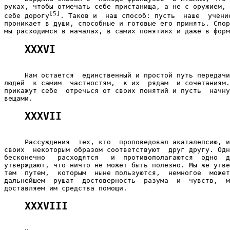
руках, чтобы отмечать себе пристанища, а не с оружием, 
[5]
себе дорогу
. Таков и  наш способ: пусть  наше  учение
проникает в души, способные и готовые его принять. Спор
XXXVI
     Нам остается  единственный и простой путь передачи
людей  к самим  частностям,  к их  рядам  и сочетаниям.
прикажут себе  отречься от своих понятий и пусть  начну
XXXVII
     Рассуждения  тех, кто  проповедовал акаталепсию, и
своих  некоторым образом соответствуют  друг другу. Одн
бесконечно   расходятся   и  противополагаются  одно  д
утверждают, что ничто не может быть полезно. Мы же утве
тем  путем,  которым  ныне пользуются,  немногое  может
дальнейшем  рушат  достоверность  разума  и  чувств,  м
XXXVIII