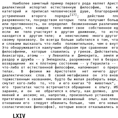
     Наиболее заметный пример первого рода являет Арист
диалектикой  испортил  естественную  философию,  так  к
категорий  и  приписал человеческой  душе,  благородней
[17]
устремления   второго    порядка
;    действие    пло
разреженности, посредством которых  тела получают больш
или протяженность, он определил  безжизненным различием
утверждал, что  каждое  тело имеет свое  собственное ед
если  же  тело участвует в  другом  движении,  то  исто
находится в  другом теле;  и  неисчислимо  много другог
своему произволу. Он всегда больше заботился о том, что
и словами высказать что-либо  положительное, чем о внут
Это обнаруживается наилучшим образом при сравнении  его
философиями,  которые  славились  у греков. Действитель
Анаксагора, атомы --  у Левкиппа и  Демокрита,  земля и
раздор и дружба -- у Эмпедокла, разрежение тел в безраз
возвращение  их к плотному состоянию -- у Гераклита -- 
что-либо от естественной философии, напоминает  о приро
телах.   В   физике  же  Аристотеля   нет  ничего  друг
диалектических  слов. В  своей метафизике  он  это внов
торжественным названием, будто бы желая разбирать вещи,
смутит кого-либо  то, что  и его книгах "О  животных", 
его  трактатах часто встречается обращение  к опыту. Иб
заранее, и  он  не  обратился к опыту, как должно,  для
мнений и  аксиом; но, напротив, произвольно установив  
притягивает к своим  мнениям искаженный  опыт, как плен
отношении его  следует обвинить больше,  чем  его новых
LXIV