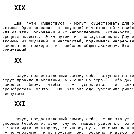
XIX
     Два  пути  существуют  и могут  существовать для о
истины. Один воспаряет от ощущений и частностей к наибо
идя от этих  оснований и их непоколебимой  истинности, 
средние аксиомы.  Этим путем  и  пользуются ныне. Друго
аксиомы из ощущений  и частностей, поднимаясь непрерывн
наконец не  приходит  к  наиболее общим аксиомам. Это  
XX
     Разум, предоставленный самому себе, вступает на то
ведут правила диалектики, а именно на первый.  Ибо дух 
наиболее  общему,  чтобы   там   успокоиться,  и   слиш
пренебрегать  опытом.  Но  это зло еще  увеличила диале
XXI
     Разум, предоставленный самому себе,  если это ум т
упорный (особенно, если  ему не  мешают усвоенные  ране
отчасти идти по второму, истинному пути, но с малым усп
им не управляют  и не помогают ему, бессилен и вовсе не