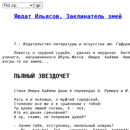
Явдат Ильясов. Заклинатель змей
Т.: Издательство литературы и искусства им. Гафура
Повесть о трудной судьбе,  удачах и неудачах  бесп
ученого,  несравненного Абуль-Фатха  Омара  Хайяма  Ниш
когда-то на земле...
ПЬЯНЫЙ ЗВЕЗДОЧЕТ
Стихи Омара Хайяма даны в переводах О. Румера и И.
Хоть я и пьяница, о муфтий городской,
Степенен все же я в сравнении с тобой:
Ты кровь людей сосешь, я - лоз,
Кто из двоих греховней?
А ну, скажи, не покривив душой?