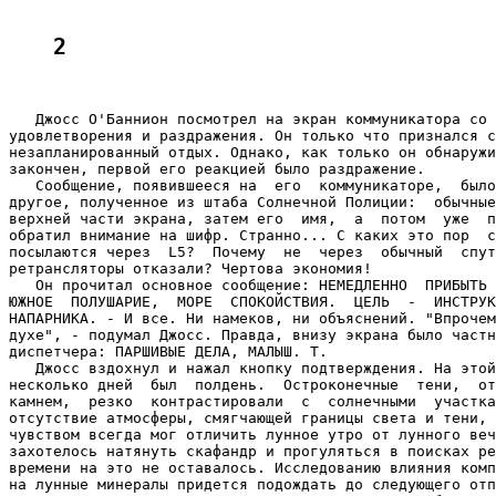
2
   Джосс О'Баннион посмотрел на экран коммуникатора со 
удовлетворения и раздражения. Он только что признался с
незапланированный отдых. Однако, как только он обнаружи
закончен, первой его реакцией было раздражение.

   Сообщение, появившееся на  его  коммуникаторе,  было
другое, полученное из штаба Солнечной Полиции:  обычные
верхней части экрана, затем его  имя,  а  потом  уже  п
обратил внимание на шифр. Странно... С каких это пор  с
посылаются через  L5?  Почему  не  через  обычный  спут
ретрансляторы отказали? Чертова экономия!

   Он прочитал основное сообщение: НЕМЕДЛЕННО  ПРИБЫТЬ 
ЮЖНОЕ  ПОЛУШАРИЕ,  МОРЕ  СПОКОЙСТВИЯ.  ЦЕЛЬ  -  ИНСТРУК
НАПАРНИКА. - И все. Ни намеков, ни объяснений. "Впрочем
духе", - подумал Джосс. Правда, внизу экрана было частн
диспетчера: ПАРШИВЫЕ ДЕЛА, МАЛЫШ. Т.

   Джосс вздохнул и нажал кнопку подтверждения. На этой
несколько дней  был  полдень.  Остроконечные  тени,  от
камнем,  резко  контрастировали  с  солнечными  участка
отсутствие атмосферы, смягчающей границы света и тени, 
чувством всегда мог отличить лунное утро от лунного веч
захотелось натянуть скафандр и прогуляться в поисках ре
времени на это не оставалось. Исследованию влияния комп
на лунные минералы придется подождать до следующего отп