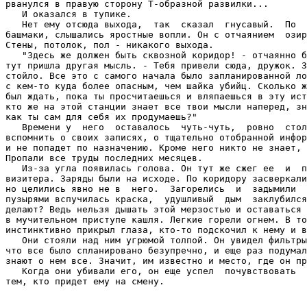
рванулся в правую сторону Т-образной развилки...

   И оказался в тупике.

   Нет ему отсюда выхода,  так  сказал  гнусавый.  По  
башмаки, слышались яростные вопли. Он с отчаянием  озир
Стены, потолок, пол - никакого выхода.

   "Здесь же должен быть сквозной коридор! - отчаянно б
тут пришла другая мысль. - Тебя привели сюда, дружок. З
стойло. Все это с самого начала было запланированной ло
с кем-то куда более опасным, чем шайка убийц. Сколько ж
был ждать, пока ты просчитаешься и вляпаешься в эту ист
кто же на этой станции знает все твои мысли наперед, зн
как ты сам для себя их продумаешь?"

   Времени у  него  оставалось  чуть-чуть,  ровно  стол
вспомнить о своих записях, о тщательно отобранной инфор
и не попадет по назначению. Кроме него никто не знает, 
Пропали все труды последних месяцев.

   Из-за угла появилась голова. Он тут же сжег ее  и  п
визитера. Заряды были на исходе. По коридору засверкали
но целились явно не в  него.  Загорелись  и  задымили  
пузырями вспучилась краска,  удушливый  дым  заклубился
делают? Ведь нельзя дышать этой мерзостью и оставаться 
в мучительном приступе кашля. Легкие горели огнем. В то
инстинктивно прикрыл глаза, кто-то подскочил к нему и в
   Они стояли над ним угрюмой толпой. Он увидел фильтры
что все было спланировано безупречно, и еще раз подумал
знают о нем все. Значит, им известно и место, где он пр
   Когда они убивали его, он еще успел  почувствовать  
тем, кто придет ему на смену.
