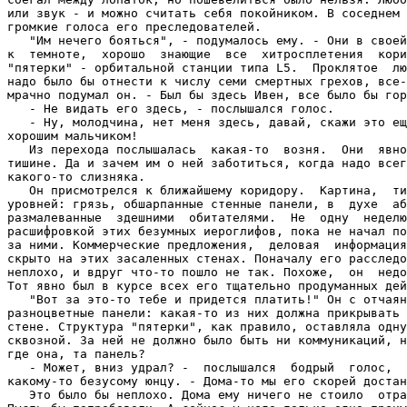
или звук - и можно считать себя покойником. В соседнем 
громкие голоса его преследователей.

   "Им нечего бояться", - подумалось ему. - Они в своей
к  темноте,  хорошо  знающие  все  хитросплетения  кори
"пятерки" - орбитальной станции типа L5.  Проклятое  лю
надо было бы отнести к числу семи смертных грехов, все-
мрачно подумал он. - Был бы здесь Ивен, все было бы гор
   - Не видать его здесь, - послышался голос.

   - Ну, молодчина, нет меня здесь, давай, скажи это ещ
хорошим мальчиком!

   Из перехода послышалась  какая-то  возня.  Они  явно
тишине. Да и зачем им о ней заботиться, когда надо всег
какого-то слизняка.

   Он присмотрелся к ближайшему коридору.  Картина,  ти
уровней: грязь, обшарпанные стенные панели, в  духе  аб
размалеванные  здешними  обитателями.  Не  одну  неделю
расшифровкой этих безумных иероглифов, пока не начал по
за ними. Коммерческие предложения,  деловая  информация
скрыто на этих засаленных стенах. Поначалу его расследо
неплохо, и вдруг что-то пошло не так. Похоже,  он  недо
Тот явно был в курсе всех его тщательно продуманных дей
   "Вот за это-то тебе и придется платить!" Он с отчаян
разноцветные панели: какая-то из них должна прикрывать 
стене. Структура "пятерки", как правило, оставляла одну
сквозной. За ней не должно было быть ни коммуникаций, н
где она, та панель?

   - Может, вниз удрал? -  послышался  бодрый  голос,  
какому-то безусому юнцу. - Дома-то мы его скорей достан
   Это было бы неплохо. Дома ему ничего не стоило  отра