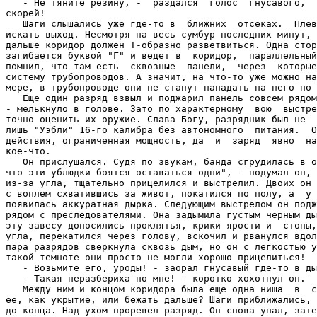
   - Не тяните резину, -  раздался  голос  гнусавого,  
скорей!

   Шаги слышались уже где-то в  ближних  отсеках.  Плев
искать выход. Несмотря на весь сумбур последних минут, 
дальше коридор должен Т-образно разветвиться. Одна стор
загибается буквой "Г" и ведет в  коридор,  параллельный
помнил, что там есть  сквозные  панели,  через  которые
систему трубопроводов. А значит, на что-то уже можно на
мере, в трубопроводе они не станут нападать на него по 
   Еще один разряд взвыл и поджарил панель совсем рядом
- мелькнуло в голове. Зато по характерному  вою  выстре
точно оценить их оружие. Слава Богу, разрядник был не  
лишь "Уэбли" 16-го калибра без автономного  питания.  О
действия, ограниченная мощность, да  и  заряд  явно  на
кое-что.

   Он прислушался. Судя по звукам, банда сгрудилась в о
что эти ублюдки боятся оставаться одни", - подумал он, 
из-за угла, тщательно прицелился и выстрелил. Двоих он 
с воплем схватившись за живот, покатился по полу, а  у 
появилась аккуратная дырка. Следующим выстрелом он подж
рядом с преследователями. Она задымила густым черным ды
эту завесу доносились проклятья, крики ярости и  стоны,
угла, перекатился через голову, вскочил и рванулся вдол
пара разрядов сверкнула сквозь дым, но он с легкостью у
такой темноте они просто не могли хорошо прицелиться!

   - Возьмите его, уроды! - заорал гнусавый где-то в ды
   - Такая неразбериха по мне! - коротко хохотнул он.

   Между ним и концом коридора была еще одна ниша  в  с
ее, как укрытие, или бежать дальше? Шаги приближались, 
до конца. Над ухом проревел разряд. Он снова упал, зате