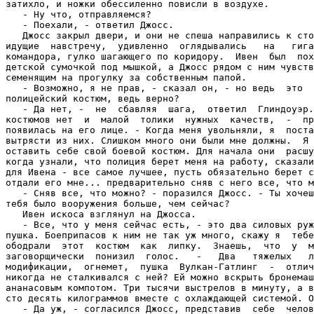
затихло, и ножки обессиленно повисли в воздухе.

   - Ну что, отправляемся?

   - Поехали, - ответил Джосс.

   Джосс закрыл двери, и они не спеша направились к сто
идущие  навстречу,  удивленно  оглядывались   на   гига
командора, гулко шагающего по коридору.  Ивен  был  пох
детской сумочкой под мышкой, а Джосс рядом с ним чувств
семенящим на прогулку за собственным папой.

   - Возможно, я не прав, - сказал он, - но ведь  это  
полицейский костюм, ведь верно?

   - Да нет, -  не  сбавляя  шага,  ответил  Глиндоуэр.
костюмов нет  и  малой  толики  нужных  качеств,  -  пр
появилась на его лице. - Когда меня увольняли, я  поста
вытрясти из них. Слишком много они были мне должны.  Я 
оставить себе свой боевой костюм. Для начала они  расшу
когда узнали, что полиция берет меня на работу, сказали
для Ивена - все самое лучшее, пусть обязательно берет с
отдали его мне... предварительно сняв с него все, что м
   - Сняв все, что можно? - поразился Джосс. - Ты хочеш
тебя было вооружения больше, чем сейчас?

   Ивен искоса взглянул на Джосса.

   - Все, что у меня сейчас есть, - это два силовых руж
пушка. Боеприпасов к ним не так уж много, скажу я  тебе
ободрали  этот  костюм  как  липку.  Знаешь,  что  у  м
заговорщически  понизил  голос.   -   Два   тяжелых   л
модификации,  огнемет,  пушка  Вулкан-Гатлинг  -  отлич
никогда не сталкивался с ней? Ей можно вскрыть бронемаш
ананасовым компотом. Три тысячи выстрелов в минуту, а в
сто десять килограммов вместе с охлаждающей системой. О
   - Да уж, - согласился Джосс, представив  себе  челов