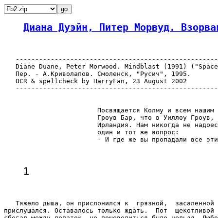
Диана Дуэйн, Питер Морвуд. Взорва
   ----------------------------------------------------
   Diane Duane, Peter Morwood. Mindblast (1991) ("Space
   Пер. - А.Криволапов. Смоленск, "Русич", 1995.

   OCR & spellcheck by HarryFan, 23 August 2002

   ----------------------------------------------------
                        Посвящается Колму и всем нашим 
                        Гроув Бар, что в Уиллоу Гроув, 
                        Ирландия. Нам никогда не надоес
                        один и тот же вопрос:

                        - И где же вы пропадали все эти
1
   Тяжело дыша, он прислонился к  грязной,  засаленной 
прислушался. Оставалось только ждать.  Пот  щекотливой 
сбегал между лопаток, но пошевелиться было нельзя. Любо