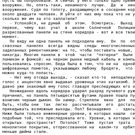
Пусть бы попробовали. А сейчас у него только одно преим
вооружен. Но, опять-таки, ненамного  лучше.  Да  и  нен
вооружения. Судя по топоту, раздающемуся в соседнем кор
около двадцати человек. И уйти от них ему пока что не у
сколько же им за это заплатили?

   - Успокойся, не думай  об  этом.  Осмотрись.  Выход 
первое,  чему  вас  учат  в  школе  Солнечной   Полиции
разрисованные панели на стене коридора - вот и все твои
момент.

   По виду ни одна панель не подходила ему.  Он  по  оп
сквозных  панелях  всегда  видны  следы  многочисленных
заделанных ремонтниками: на то, чтобы поставить новые, 
никогда. Многие панели в  этой  части  "пятерки"  были 
ломиком и фомкой: на черном рынке медный кабель и компь
пользовались спросом. Беда была в том, что ни на  одной
шифрованных пометок, указывающих любому  бродяге,  что 
можно куда-то попасть.

   - Нет ему отсюда выхода, - сказал кто-то  неподалеку
голос с акцентом явно выдавал уроженца этих катакомб. Э
давно уже знакомый ему голос главаря преследующих его о
   Неожиданно вдоль коридора ударил разряд лучевого руж
причинил, но панель пятьюдесятью футами правее пошла пу
вонючим черным дымом. Он замер. Стреляли  явно  для  по
быть, чтобы они  так  легко  рассчитывали  его  достать
прикидывать возможные выходы. Пол? Безнадежно  -  здесь
Ниже были только инженерные уровни, в которых нашли  се
подобные той, что преследовала его. Уровни, в которых н
открытых  пространств?  Потолок?  Тоже  пустая  трата  
монолитное покрытие, отпрессованное на  каком-то  орбит
меньше дюйма стали.
