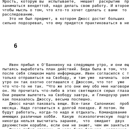
6
   Ивен прибыл к О'Банниону на следующее утро, и они ещ
пытаясь выработать план действий. Беда была в том, что 
после себя слишком мало информации. Ивен согласился с т
только отправиться на Свободу, и там уже  начинать  осм
утро он так охотно соглашался с Джоссом, что тот  уже  
что что-то не так. "Что же это они ему обо мне наговори
он. Но прочитать что-либо в этих светящихся серых глаза
Они решили вылететь на Свободу завтра, и Глиндоуэр ушел
как показалось Джоссу, весьма поспешно.

   Джосс начал паковать вещи. Все-таки  Салоникис  проб
месяца. Надо готовиться к долгой поездке. И потом. Не  
будут работать, когда-то надо и отдыхать. Командование 
имеющих различные хобби.  Какую  психологическую  подго
никогда нельзя высчитать заранее,  что  ожидает  двух  
двухместном корабле, если они не знают, чем им заняться