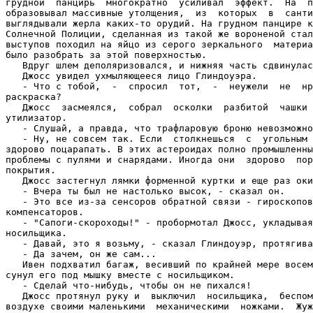
грудной  панцирь  многократно  усиливал  эффект.  На  п
образовывал массивные утолщения,  из  которых  в  санти
выглядывали жерла каких-то орудий. На грудном панцире к
Солнечной Полиции, сделанная из такой же вороненой стал
выступов походил на яйцо из серого зеркального  материа
было разобрать за этой поверхностью.

   Вдруг шлем деполяризовался, и нижняя часть сдвинулас
   Джосс увидел ухмыляющееся лицо Глиндоуэра.

   - Что с тобой,  -  спросил  тот,  -  неужели  не  нр
раскраска?

   Джосс  засмеялся,  собрал  осколки  разбитой  чашки 
утилизатор.

   - Слушай, а правда, что трафларовую броню невозможно
   - Ну, не совсем так. Если  столкнешься  с  угольным 
здорово поцарапать. В этих астероидах полно промышленны
проблемы с пулями и снарядами. Иногда они  здорово  пор
покрытия.

   Джосс застегнул лямки форменной куртки и еще раз оки
   - Вчера ты был не настолько высок, - сказал он.

   - Это все из-за сенсоров обратной связи - гироскопов
компенсаторов.

   - "Сапоги-скороходы!" - пробормотал Джосс, укладывая
носильщика.

   - Давай, это я возьму, - сказал Глиндоуэр, протягива
   - Да зачем, он же сам...

   Ивен подхватил багаж, весивший по крайней мере восем
сунул его под мышку вместе с носильщиком.

   - Сделай что-нибудь, чтобы он не пихался!

   Джосс протянул руку и  выключил  носильщика,  беспом
воздухе своими маленькими  механическими  ножками.  Жуж