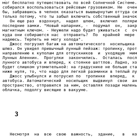
мог бесплатно путешествовать по всей Солнечной Системе.
собирался воспользоваться рейсовым грузовиком. Не  очен
бы, забравшись в челнок оказаться вышвырнутым оттуда си
только потому, что ты забыл включить собственный значок
   Он еще раз  вздохнул,  надел  шлем,  включил  поляри
последние замки. "Новый напарник, -  подумал  он,  закр
магнитным ключом. - Неужели надо будет уживаться  с  оч
куда они собираются нас  отправить?  По  крайней  мере 
надеюсь. Терпеть не могу холода".

   Джосс погрузил багаж на автоматического  носильщика 
шлюз. Он увидел привычный лунный пейзаж: тропинку, прот
направлению к куполам для отпускников  и  уходящую  мим
Лунных Апеннин.  Прогулки  закончились.  Осталась  посл
лунного автобуса и вперед, к стоянке шаттлов. Ладно, хо
будет слишком утомительной: на градуснике не больше ста
ниже нуля, то, что надо для легкой разминки в теплый лу
   Джосс улыбнулся и потрусил по  тропинке  вперед,  к 
автобуса. Автоматический  носильщик  выдвинул  свои  ан
пространство, отправился за ним, оставляя позади малень
облачка, подолгу висящие в вакууме.

3