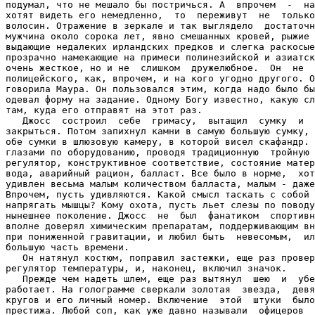
подумал, что не мешало бы постричься. А  впрочем  -  на
хотят видеть его немедленно,  то  переживут  не  только
волосин. Отражение в зеркале и так выглядело  достаточн
мужчина около сорока лет, явно смешанных кровей, рыжие 
выдающие недалеких ирландских предков и слегка раскосые
прозрачно намекающие на примеси полинезийской и азиатск
очень жесткое, но и не  слишком  дружелюбное.  Он  не  
полицейского, как, впрочем, и на кого угодно другого. О
говорила Маура. Он пользовался этим, когда надо было бы
одевал форму на задание. Одному Богу известно, какую сл
там, куда его отправят на этот раз.

   Джосс  состроил  себе  гримасу,  вытащил  сумку  и  
закрыться. Потом запихнул камни в самую большую сумку, 
обе сумки в шлюзовую камеру, в которой висел скафандр. 
глазами по оборудованию, проводя традиционную  тройную 
регулятор, конструктивное соответствие, состояние матер
вода, аварийный рацион, балласт. Все было в норме,  хот
удивлен весьма малым количеством балласта, малым - даже
Впрочем, пусть удивляются. Какой смысл таскать с собой 
напрягать мышцы? Кому охота, пусть льет слезы по поводу
нынешнее поколение. Джосс  не  был  фанатиком  спортивн
вполне доверял химическим препаратам, поддерживающим вн
при пониженной гравитации, и любил быть  невесомым,  ил
большую часть времени.

   Он натянул костюм, поправил застежки, еще раз провер
регулятор температуры, и, наконец, включил значок.

   Прежде чем надеть шлем, еще раз вытянул  шею  и  убе
работает. На голограмме сверкали золотая  звезда,  девя
кругов и его личный номер. Включение  этой  штуки  было
престижа. Любой соп, как уже давно называли  офицеров  