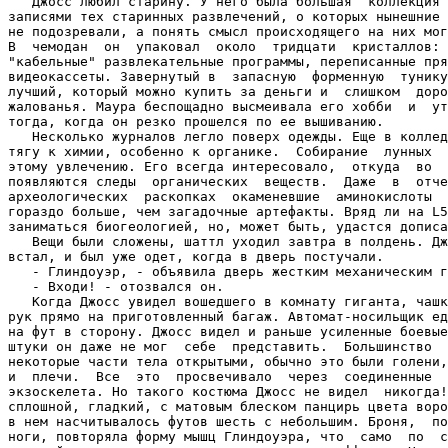
   Джосс любил старину. У него была большая  коллекция 
записями тех старинных развлечений, о которых нынешние 
не подозревали, а понять смысл происходящего на них мог
В  чемодан  он  упаковал  около  тридцати  кристаллов: 
"кабельные" развлекательные программы, переписанные пря
видеокассеты. Завернутый в  запасную  форменную  тунику
лучший, который можно купить за деньги и  слишком  доро
жалованья. Маура беспощадно высмеивала его хобби  и  ут
тогда, когда он резко прошелся по ее вышиванию.

   Несколько журналов легло поверх одежды. Еще в коллед
тягу к химии, особенно к органике.  Собирание  лунных  
этому увлечению. Его всегда интересовало,  откуда  во  
появляются следы  органических  веществ.  Даже  в  отче
археологических  раскопках  окаменевшие  аминокислоты  
гораздо больше, чем загадочные артефакты. Вряд ли на L5
заниматься биогеологией, но, может быть, удастся дописа
   Вещи были сложены, шаттл уходил завтра в полдень. Дж
встал, и был уже одет, когда в дверь постучали.

   - Глиндоуэр, - объявила дверь жестким механическим г
   - Входи! - отозвался он.

   Когда Джосс увидел вошедшего в комнату гиганта, чашк
рук прямо на приготовленный багаж. Автомат-носильщик ед
на фут в сторону. Джосс видел и раньше усиленные боевые
штуки он даже не мог  себе  представить.  Большинство  
некоторые части тела открытыми, обычно это были голени,
и  плечи.  Все  это  просвечивало  через  соединенные  
экзоскелета. Но такого костюма Джосс не видел  никогда!
сплошной, гладкий, с матовым блеском панцирь цвета воро
в нем насчитывалось футов шесть с небольшим. Броня,  по
ноги, повторяла форму мышц Глиндоуэра, что  само  по  с