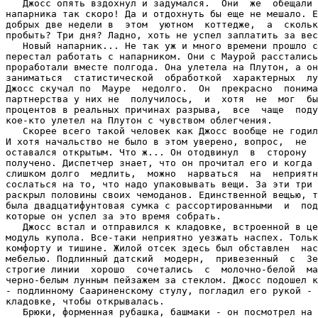
   Джосс опять вздохнул и задумался.  Они  же  обещали 
напарника так скоро! Да и отдохнуть бы еще не мешало. Е
добрых две недели в  этом  уютном  коттедже,  а  скольк
пробыть? Три дня? Ладно, хоть не успел заплатить за вес
   Новый напарник... Не так уж и много времени прошло с
перестал работать с напарником. Они с Маурой расстались
проработали вместе полгода. Она улетела на Плутон, а он
заниматься  статистической  обработкой  характерных  лу
Джосс скучал по  Мауре  недолго.  Он  прекрасно  понима
партнерства у них не  получилось,  и  хотя  не  мог  бы
процентов в реальных причинах разрыва,  все  чаще  поду
кое-кто улетел на Плутон с чувством облегчения.

   Скорее всего такой человек как Джосс вообще не годил
И хотя начальство не было в этом уверено, вопрос,  не  
оставался открытым. Что ж... Он отодвинул  в  сторону  
получено. Диспетчер знает, что он прочитал его и когда 
слишком долго  медлить,  можно  нарваться  на  неприятн
сослаться на то, что надо упаковывать вещи. За эти три 
раскрыл половины своих чемоданов. Единственной вещью, т
была двадцатифунтовая сумка с рассортированными  и  под
которые он успел за это время собрать.

   Джосс встал и отправился к кладовке, встроенной в це
модуль купола. Все-таки неприятно уезжать наспех. Тольк
комфорту и тишине. Жилой отсек здесь был обставлен  нас
мебелью. Подлинный датский  модерн,  привезенный  с  Зе
строгие линии  хорошо  сочетались  с  молочно-белой  ма
черно-белым лунным пейзажем за стеклом. Джосс подошел к
- подлинному Саариненскому стулу, погладил его рукой - 
кладовке, чтобы открывалась.

   Брюки, форменная рубашка, башмаки - он посмотрел на 