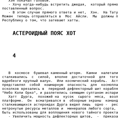
   Хэн покачал головой.

   - Хочу когда-нибудь встретить джедая,  который прямо
поставленный вопрос.

   - В этом случае прямого ответа и нет,  Хэн.  На Тату
Можем  теперь отправляться в  Мос  Айсли.  Мы  должны п
Республику о том, что затевают хатты.

АСТЕРОИДНЫЙ ПОЯС ХОТ
4
   В  космосе  бушевал каменный шторм.  Камни  налетали
сталкивались  с  силой,  вполне  достаточной  для  того
вдребезги крупный валун.  Или космический корабль.  Аст
представлял  собой  кошмарную  опасность  для  космопла
осколков врезались в  передний дефлекторный шит корабля
"Небо Копи Орко", и разлетелись сияющим султаном испари
   Хатт  Дурга,  похожий на  кусок  сырого  мяса,  возл
платформе.  Он  всматривался в  обзорные экраны  команд
сталкивающихся астероидах Дурга видел лишь  одно -  рес
нетронутые ресурсы металлов и  минералов любого сорта, 
быть использованы для воплощения нового тайного проекта
   - Увеличить мощность дефлекторных щитов,  -  приказа