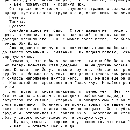
   - Бен, пожалуйста! - крикнул Люк.

   Он  трясся всем телом от ощущения страшного разочаро
надежд. Пустая пещера окружала его, храня лишь воспомин
   Ничего.

   Тишина.

   Пустота.

   Оби-Вана здесь не  было.  Старый джедай не  придет. 
грязь на колени,  царапая в пыли какой-то знак, какое-т
догадка осенила его.  Он не может после всего, что было
помощь Оби-Вана.

   Люк подавил свои чувства, поклявшись никогда больше 
до такого отчаяния и  смятения.  Он поднял голову,  сжа
упрямую линию.

   Возможно,  это и было посланием - тишина Оби-Вана го
Люк теперь все-таки стал джедаем.  Он не должен больше 
Бена Кеноби,  ни Йоду,  никого другого.  Он сам контрол
судьбу. Он больше не ученик. Люк должен теперь сам реша
И снялось напряжение внутри него.  Нет, не все еще он и
с  Каллистой он перевернет всю Галактику.  И найдет реш
путем.

   Люк  встал и  снова прикрепил к  ремню меч.  Нет  ну
Оглянулся по сторонам с последним проблеском надежды,  
потустороннее сияние,  старика,  кивающего ему в знак т
Люка правильно.  Но ничего не почувствовал. Он вышел на
свет  залил  его  очистительным половодьем.  Он  глубок
грудью и  отправился на  поиски Хэна.  Кореллианин стоя
лба, у своего покачивающегося в воздухе свупа.

   - Ну как, малыш, - спросил он,- нашел то, что искал?

   - Нет...- ответил Люк,- и да.
