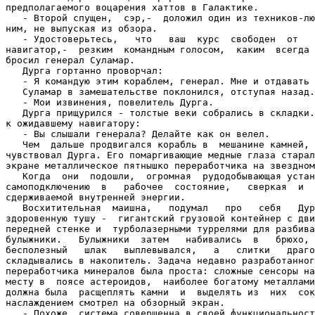
предполагаемого воцарения хаттов в Галактике.

   - Второй спущен,  сэр,-  доложил один из техников-лю
ним, не выпуская из обзора.

   - Удостоверьтесь,   что   ваш  курс  свободен  от   
навигатор,-  резким  командным голосом,  каким  всегда 
бросил генерал Суламар.

   Дурга гортанно проворчал:

   - Я командую этим кораблем, генерал. Мне и отдавать 
   Суламар в замешательстве поклонился, отступая назад.

   - Мои извинения, повелитель Дурга.

   Дурга прищурился - толстые веки собрались в складки.
к ожидавшему навигатору:

   - Вы слышали генерала? Делайте как он велел.

   Чем  дальше продвигался корабль в  мешанине камней, 
чувствовал Дурга. Его помаргивающие медные глаза старал
экране металлическое пятнышко переработчика на звездном
   Когда  они  подошли,  огромная  рудодобывающая устан
самоподключению  в   рабочее  состояние,   сверкая  и  
сдерживаемой внутренней энергии.

   Восхитительная  маишна,   подумал   про   себя   Дур
здоровенную тушу -  гигантский грузовой контейнер с дви
передней стенке и  турболазерными туррелями для разбива
булыжники.   Булыжники  затем   набивались  в   брюхо, 
бесполезный   шлак   выплевывался,   а   слитки   драго
складывались в накопитель. Задача недавно разработанног
переработчика минералов была проста: сложные сенсоры на
месту в  поясе астероидов,  наиболее богатому металлами
должна была  расщеплять камни  и  выделять из  них  сок
наслаждением смотрел на обзорный экран.

   - Похоже, система совершенна в своей функциональност