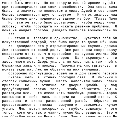
могли быть вместе.  Но по сокрушительной иронии судьбы 
при трансформации все свои способности.  Она снова жила
была,  а значит, не полностью и жила. Душой и сознанием
больше соединяться друг с  другом.  И им оставалось лиш
былые бурные дни, поднимаясь вдвоем на борт "Глаза Палп
   Но  все же этого было достаточно,  чтобы между ними 
любовь;  чтобы побуждать их искать решение проблемы.  Л
пока не найдет способа, дающего Каллисте возможность по
   ***

   Он стоял в  тревоге и одиночестве,  чувствуя себя бл
искусственной пещерой, что была когда-то домом Оби-Вана
   Хэн дожидался его у отремонтированных свупов, допива
Люк отказался от своей доли.  Все равно они скоро окажу
независимо от того, что произойдет на руинах жилища Оби
   Люк вздохнул и  ступил вперед.  Шаги скрипнули в  ти
здесь много лет. Дверь упала с петель, часть глиняной с
булыжники завалили проход.  Парочка мелких грызунов,  в
искать укрытия. Люк не обратил на них внимания.

   Осторожно пригнувшись, вошел он в дом своего первого
   Сквозь  щели  в  стенах проходил свет.  И  пылинки з
столбах солнечных лучей.  Место  наполняли запах  плесе
призраки.  Но,  в  отличие  от  дворца  Джаббы,  у  пад
предубеждений  против  того,   чтобы  обчистить  дом  Б
растащили все,  что имело хоть малейшую ценность. Жаров
напоминая о  себе  лишь  следами на  глиняной стене.  К
разодрана  и  зияла  расщепленной  рамой.   Обрывки  од
превратившиеся в  гнезда  грызунов и  насекомых,  кучам
углам.  Люк  встал посередине,  глубоко вздохнул и  огл
того,  кого ему так отчаянно нужно было увидеть.  Это м
где Оби-Ван поведал Люку о Силе. Здесь старик вручил Лю