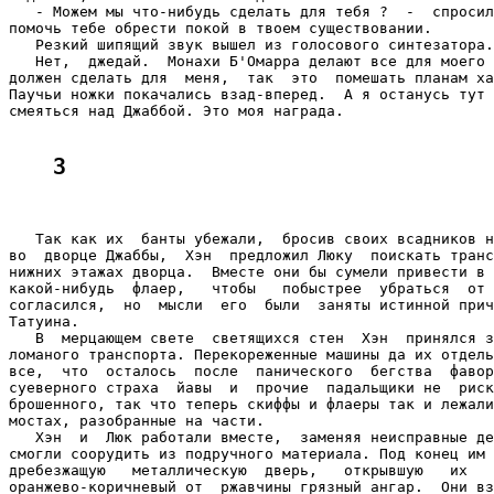
3
   Так как их  банты убежали,  бросив своих всадников н
во  дворце Джаббы,  Хэн  предложил Люку  поискать транс
нижних этажах дворца.  Вместе они бы сумели привести в 
какой-нибудь  флаер,   чтобы   побыстрее  убраться  от 
согласился,  но  мысли  его  были  заняты истинной прич
Татуина.

   В  мерцающем свете  светящихся стен  Хэн  принялся з
ломаного транспорта. Перекореженные машины да их отдель
все,  что  осталось  после  панического  бегства  фавор
суеверного страха  йавы  и  прочие  падальщики не  риск
брошенного, так что теперь скиффы и флаеры так и лежали
мостах, разобранные на части.

   Хэн  и  Люк работали вместе,  заменяя неисправные де
смогли соорудить из подручного материала. Под конец им 
дребезжащую   металлическую  дверь,   открывшую   их   
оранжево-коричневый от  ржавчины грязный ангар.  Они вз