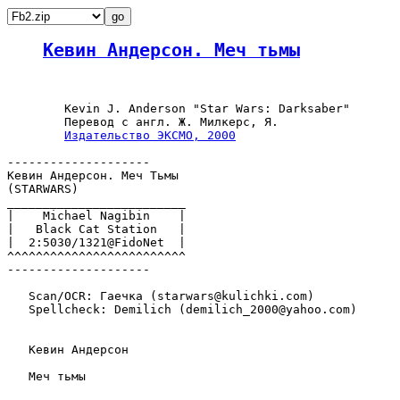
Кевин Андерсон. Меч тьмы
	Kevin J. Anderson "Star Wars: Darksaber"

        Перевод с англ. Ж. Милкерс, Я.

Издательство ЭКСМО, 2000
--------------------

Кевин Андерсон. Меч Тьмы

(STARWARS)

_________________________

|    Michael Nagibin    |

|   Black Cat Station   |

|  2:5030/1321@FidoNet  |

^^^^^^^^^^^^^^^^^^^^^^^^^

--------------------

   Scan/OCR: Гаечка (starwars@kulichki.com)

   Spellcheck: Demilich (demilich_2000@yahoo.com)

   Кевин Андерсон

   Меч тьмы
