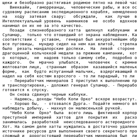
щеки и безобразно растягивая родимое пятно на левой час
   Виеквайи,  гаморреанцы,  человеческие рабы, и все ос
судовому расписанию экспедиционного корабля, немедленно
на   ходу  затевая  свару:   обсуждали,   как  лучше  в
Интеллектуальный уровень  наемников  не  особо  вдохнов
нанимал он их не за это качество.

   Позади  слизнеобразного хатта  щелкнул  каблуками  и
Суламар,  только что отошедший от экрана наблюдения. Ка
соответствии с  уставом,  генерал был аккуратнейшим обр
все пуговицы,  мундир сидел на нем как влитой,  стрелка
было  резать мандалорские доспехи.  На  левой  стороне 
драгоценной кольчоккой медали за прежние кампании,  кот
о  которых,  не  надоев только самому себе,  подробно о
каждого.   Он  мрачно  улыбался,   человечек  с  кремне
желтоватом лице,  странным  образом  казавшийся маленьк
форме,  как  будто испуганный мальчик,  вздергивающий п
надел на себя костюм взрослого - то ли парадный, то ли 
   - Переработчик минералов I приступил к выполнению пр
и транспортировке,- доложил генерал Суламар. - Перерабо
готовится к спуску.

   Он снова сдвинул черные каблуки.

   - Надеюсь, доходы "Небо Копи Орко" вскоре возрастут.

   - Хорошо бы,  - отозвался Дурга.- Подайте немного вп
наблюдать добычу, - махнул он малюсенькой ручкой.

   "Небо Копи  Орко" была  всего лишь  фиктивной корпор
преступной  империей  хаттов  для  покрытия  их   расхо
занималась  разработкой  неисследованного астероидного 
Хот. На самом деле хатты нуждались в достаточно удаленн
источнике ресурсов для выполнения своего секретного про
сложный и  дорогостоящий переработчик минералов был  ли