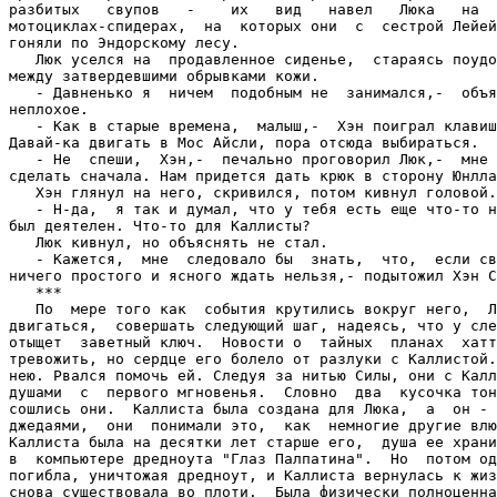
разбитых   свупов   -    их   вид   навел   Люка   на  
мотоциклах-спидерах,  на  которых они  с  сестрой Лейей
гоняли по Эндорскому лесу.

   Люк уселся на  продавленное сиденье,  стараясь поудо
между затвердевшими обрывками кожи.

   - Давненько я  ничем  подобным не  занимался,-  объя
неплохое.

   - Как в старые времена,  малыш,-  Хэн поиграл клавиш
Давай-ка двигать в Мос Айсли, пора отсюда выбираться.

   - Не  спеши,  Хэн,-  печально проговорил Люк,-  мне 
сделать сначала. Нам придется дать крюк в сторону Юнлла
   Хэн глянул на него, скривился, потом кивнул головой.

   - Н-да,  я так и думал, что у тебя есть еще что-то н
был деятелен. Что-то для Каллисты?

   Люк кивнул, но объяснять не стал.

   - Кажется,  мне  следовало бы  знать,  что,  если св
ничего простого и ясного ждать нельзя,- подытожил Хэн С
   ***

   По  мере того как  события крутились вокруг него,  Л
двигаться,  совершать следующий шаг, надеясь, что у сле
отыщет  заветный ключ.  Новости о  тайных  планах  хатт
тревожить, но сердце его болело от разлуки с Каллистой.
нею. Рвался помочь ей. Следуя за нитью Силы, они с Калл
душами  с  первого мгновенья.  Словно  два  кусочка тон
сошлись они.  Каллиста была создана для Люка,  а  он - 
джедаями,  они  понимали это,  как  немногие другие влю
Каллиста была на десятки лет старше его,  душа ее храни
в  компьютере дредноута "Глаз Палпатина".  Но  потом од
погибла, уничтожая дредноут, и Каллиста вернулась к жиз
снова существовала во плоти.  Была физически полноценна