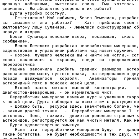
щелкнул  каблуками,  вытягивая  спину.  Ему  хотелось  
внимание.- Вы абсолютно уверены в их работе?

   Дурга утробно хохотнул.

   - Естественно! Мой любимец, Бевел Лемелиск, разработ
вы  слыхали о  его  работах?  -  Хатт  приблизил свою г
желтоватому лицу Суламара. - Лемелиск сконструировал об
первую и вторую.

   Брови  Суламара поползли вверх,  показывая,  сколь  
сообщением.

   - Бевел Лемелиск разработал переработчики минералов,
задействован в управлении работами над новым оружием.

   - Похоже, лучшего человека вы и найти не могли,- сог
снова  наклонился  к  экранам,  следя  за  продолжением
переработчика.

   Машина  закончила  дробить  средних  размеров  астер
расплавленную массу пустого шлака,  затвердевавшего дву
позади   движущегося   корабля.    Анализаторы   принял
астероидный пояс в поисках новой цели.

   - Второй  засек  металл  высокой  концентрации,-   с
диагностов-деваронцев, - он изумительно чист.

   Переработчик минералов изменил курс и увеличил скоро
к новой цели. Дурга наблюдал за всем этим с растущим во
   - Должно быть,  ресурсы здесь значительно богаче, че
- заявил другой техник.  -  Переработчик минералов I  т
источник.  Цель,  похоже,  движется довольно странным к
астероидов, регистрируется же как чистый металл. Как не
   Дурга удовлетворенно хмыкнул.

   - Если  эти  переработчики минералов будут  и  дальш
такие богатства,  не будет необходимости в тех двух, чт
на верфях.
