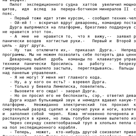
   Пилот  экспедиционного судна  хаттов  увеличил мощно
щитов,  идя  вслед  за  перера-ботчиком минералов II  с
пояс.

   - Первый тоже идет этим курсом, - сообщил техник-чел
   - Ой-ей ! - вскричал вдруг деваронец, командир поста
   Дурга выпрямился на платформе, брезгливо поддернув с
не нравится этот тон.

   - А  мне  не  нравится то,  что я  вижу,--  заявил р
панически воздев  когтистые руки.-   Первый и  Второй з
цель - друг друга.

   - Ну  так  отключите их,-  приказал  Дурга.-  Непред
программы. Мы не можем позволить себе потерять два ценн
   Деваронец выбил  дробь  команды по  клавиатуре управ
техники  панически  бросились  за   работу  -   безрезу
гаморреанцев ошалело застыла,  переглядываясь.  Пальцы 
над панелью управления.

   - Я не могу! У меня нет главного кода.

   - Ну, а у кого он есть? - взревел Дурга.

   - Только у Бевела Лемелиска, повелитель.

   - Вызовите его сюда! - заорал Дурга.

   - Но он просил его не беспокоить, сэр,- ответил дева
   Дурга издал булькающий звук и немедля вдавил какую-т
платформе.   Неожиданно  электрический  ток  пронзил  к
смертельный разряд сцепил и скорчил руки и ноги, взлете
и  заполнил собой  череп.  Кожа  мгновенно почернела и 
распахнулся в крике, но лишь голубое сияние вылетело из
   Через секунду скелетообразный труп в хлопьях пепла с
на пол экспедиционного корабля.

   - Теперь,  может,  кто-нибудь другой соизволит приве