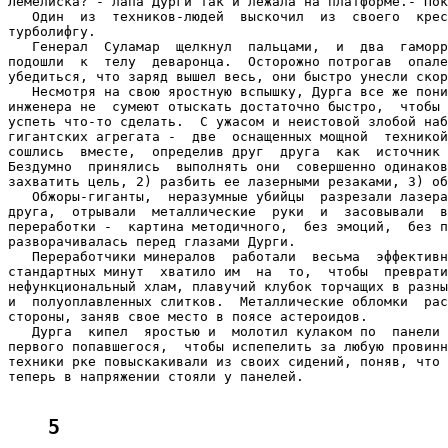
Лемелиска? - лапа Дурги так и лежала на платформе.- Пок
   Один  из  техников-людей  выскочил  из  своего  крес
турболифгу.

   Генерал  Суламар  щелкнул  пальцами,  и  два  гаморр
подошли  к  телу  деваронца.  Осторожно потрогав  опале
убедиться, что заряд вышел весь, они быстро унесли скор
   Несмотря на свою яростную вспышку, Дурга все же пони
инженера не  сумеют отыскать достаточно быстро,  чтобы 
успеть что-то сделать.  С ужасом и неистовой злобой наб
гигантских агрегата -  две  оснащенных мощной  техникой
сошлись  вместе,  определив друг  друга  как  источник 
Бездумно  принялись  выполнять они  совершенно одинаков
захватить цель, 2) разбить ее лазерными резаками, 3) об
   Обжоры-гиганты,  неразумные убийцы  разрезали лазера
друга,  отрывали  металлические  руки  и  засовывали  в
переработки -  картина методичного,  без эмоций,  без п
разворачивалась перед глазами Дурги.

   Переработчики минералов  работали  весьма  эффективн
стандартных минут  хватило им  на  то,  чтобы  преврати
нефункциональный хлам, плавучий клубок торчащих в разны
и  полуоплавленных слитков.  Металлические обломки  рас
стороны, заняв свое место в поясе астероидов.

   Дурга  кипел  яростью и  молотил кулаком по  панели 
первого попавшегося,  чтобы испепелить за любую провинн
техники рке повыскакивали из своих сидений, поняв, что 
теперь в напряжении стояли у панелей.

5