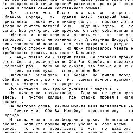
"с определенной точки зрения" рассказал про отца - опро
Оуэна и посеяв семена собственного обмана.

   Люк  вытащил  меч.  После  того  как  он  потерял от
Облачном  Городе,   он   сделал  новый  лазерный  меч, 
принадлежал только ему и никому больше,-  никаких артеф
(если не считать деталей меча,  найденных здесь,  в  су
Бена). Без учителей, сам проложил он свой собственный п
   Оби-Ван  и  Йода начинали готовить его,  но  они ост
вопросов,  столько непознанного... А безумный Джоруус К
лишь извращенный вариант того, что нужно знать джедаю. 
ему темную сторону жизни,  но Люку требовалось узнать е
требовалось узнать, как спасти Каллисту.

   - Бен,- позвал он и закрыл глаза. Он старался проник
стены Силы и докричаться до Оби-Ван Кеноби, до призрака
несколько раз... пока он не сказал, что больше они не с
   - Бен, ты мне нужен,- снова позвал Люк.

   Окружение изменилось.  Он  больше  не  видел  перед 
Оби-Ван  должен ответить.  Это  займет немного времени,
ключ, в котором Люк так нуждается.

   Люк помедлил, постарался услышать и ощутить...

   Но  ничего не  почувствовал.  Если он  не сумел приз
здесь,  в  пустом  жилище,  где  старик  провел в  изгн
значит...

   Он повторил слова, какими молила Лейя десятилетия на
   - Помоги мне,  Оби-Ван Кеноби,-  прошептал он,  - ты
надежда.

   И  снова ждал в  предобморочной дрожи.  Он пытался п
знания.  Каллиста прошла другое учение в  свое время.  
такое,  что  Люк и  представить не  мог,  но  даже она 
прорвать душное одеяло вокруг, нее, занавесь, закрывшую