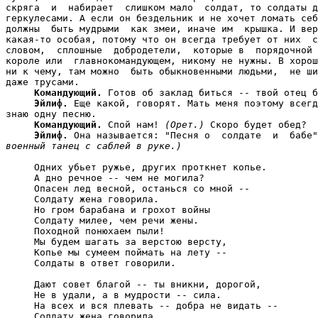
скряга  и  набирает  слишком мало  солдат, то солдаты д
геркулесами. А если он бездельник и не хочет ломать себ
должны  быть мудрыми  как змеи, иначе им  крышка. И вер
какая-то особая, потому что он всегда требует от них  с
словом,  сплошные  добродетели,  которые в  порядочной 
короле или  главнокомандующем, никому не нужны. В хорош
ни к чему, там можно  быть обыкновенными людьми,  не ши
даже трусами.

Командующий.
 Готов об заклад биться -- твой отец б
Эйлиф.
 Еще какой, говорят. Мать меня поэтому всегд
знаю одну песню.

Командующий.
 Спой нам! 
(Орет.)
 Скоро будет обед?

Эйлиф.
 Она называется: "Песня о  солдате  и  бабе"
военный танец с саблей в руке.)
     Одних убьет ружье, других проткнет копье.

     А дно речное -- чем не могила?

     Опасен лед весной, останься со мной --

     Солдату жена говорила.

     Но гром барабана и грохот войны

     Солдату милее, чем речи жены.

     Походной понюхаем пыли!

     Мы будем шагать за верстою версту,

     Копье мы сумеем поймать на лету --

     Солдаты в ответ говорили.

     Дают совет благой -- ты вникни, дорогой,

     Не в удали, а в мудрости -- сила.

     На всех и вся плевать -- добра не видать --

     Солдату жена говорила.
