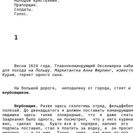
     Молодой крестьянин.

     Прапорщик.

     Солдаты.

     Голос.

1
для похода на Польшу. Маркитантка Анна Фирлинг, известн
Кураж, теряет одного сына.
     На большой дороге,  неподалеку от города, стоят и 
вербовщиком
.

Вербовщик.
 Разве здесь сколотишь отряд, фельдфебел
полезай. До двенадцатого я должен поставить командующем
людишки  здесь  такие  зловредные,  что  я  даже  спать
Заарканил было одного, не посмотрел,  что у него курина
вен,  сделал  вид,  будто все в  порядке, напоил  его  
подпись поставил, стал я платить за водку, а  он просит
неладно  -- и за ним.  Точно,  ушел,  как вошь из-под  