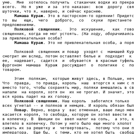
уме.  Мне  хотелось получить  стаканчик водки из прекра
всего.  Но я  уже  и за  это наказан:  всю  дорогу  свя
шуточки, что я, наверно, и сейчас краснею.

Мамаша Кураж
. Это в пасторском-то одеянии! Придетс
то  вы   еще,  чего   доброго,  со   скуки  пристанете 
предложениями.

Полковой  священник
.   Это  искушение,   как  гово
священник, когда не мог устоять. 
(На ходу, оборачиваясь
за привлекательная особа?

Мамаша Кураж
. Это не привлекательная особа, а поря
     Полковой  священник и повар  уходят с  мамашей Кур
смотрит им вслед, потом оставляет белье и  подходит  к 
ее,  надевает,  садится  и  обувается  в красные туфель
фургоном  мамаша  Кураж  рассуждает  о  политике  с  по
товаром.

     Этим  полякам,  которые живут здесь, в Польше, неч
Что  правда,  то правда, король  наш  вторгся к ним с п
вместо того, чтобы сохранять мир, поляки вмешались в св
напали  на короля, хотя он  их не трогал. И значит, это
вся кровь падет на их голову.

Полковой священник.
 Наш король  заботился только  
всех угнетал -- и поляков и немцев. И король обязан был
Повар.
 Верно, водка у  вас отменная, ваше лицо мен
касается короля, то свобода, которую он хотел ввести в 
в копеечку. В  Швеции он  ввел налог на соль,  а это, к
влетело в копеечку. Потом у него было еще много хлопот 
сажать их за решетку и  четвертовать,  потому что они п
императора.  Еще бы,  с теми, кто не хотел быть  свобод