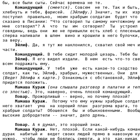
бы, все были сыты. Сейчас времена не те.

Командующий
(смеется)
. Совсем  не те. Так и быть,
хлебнуть и тебе, фарисей.  
(Эйлифу.)
 Значит, ты их  изр
поступил  правильно,  моим храбрым солдатам  будет что 
сказано в Писании: "Что сотворил ты самому ничтожному и
мне  сотворил"? А  что  ты  им  сотворил?  Ты  устроил 
говядины, ведь они  же не привыкли есть хлеб с плесенью
сперва наливали  в шлем  вино и крошили в него булочки,
за веру.

Эйлиф.
 Да, я тут же наклонился, схватил свой меч и
части.

Командующий.
 В тебе сидит молодой цезарь. Тебе бы 
Эйлиф.
 Я его видел издали.  В нем  есть что-то све
всем подражать ему.

Командующий.
 У  тебя  уже  есть какое-то сходство 
(Ведет Эйлифа к карте.)
 Ознакомься с обстановкой, Эйлиф
придется положить.

Мамаша Кураж
(она слышала разговор в палатке и теп
со злостью)
. Это, наверно, очень плохой командующий.

Повар.
 Прожорливый -- верно, но почему плохой?

Мамаша Кураж.
  Потому что ему нужны храбрые солдат
него хватает  ума  на хороший план  разгрома врага, то 
храбрые солдаты?  Обошелся  бы  и обыкновенными.  Вообщ
высокие добродетели -- значит, дело дрянь.

Повар.
 А я думал, это хороший знак.

Мамаша Кураж.
 Нет, плохой. Если какой-нибудь коман
дурак  набитый и  ведет своих людей прямо в навозную ку
нужно,  чтобы люди не боялись смерти, а это  как-никак 