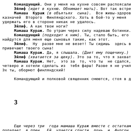
Командующий.
 Они у меня на кухне совсем распоясали
Эйлиф
(идет в кухню. Обнимает мать)
. Вот так встре
Мамаша  Кураж
(в объятьях  сына)
.  Все живы-здоров
казначей  Второго  Финляндского. Хоть в бой-то у меня  
удержать его в стороне никак не удалось.

Эйлиф.
 А как твои ноги?

Мамаша Кураж.
 По утрам через силу надеваю ботинки.

Командующий
(подходит к ним)
. Ты, стало быть, его 
найдутся для меня еще сыновья такие, как этот.

Эйлиф.
  Ну  разве мне не везет! Ты сидишь  здесь в
привечают твоего сына!

Мамаша Кураж.
 Да, я слышала. 
(Дает ему пощечину.)
Эйлиф
(хватается за щеку)
. Это за то, что я захват
Мамаша Кураж.
 Нет,  это за  то, что ты  не сдался,
четверо и хотели сделать из  тебя фарш! Разве я не учил
Эх ты, обормот финляндский!

     Командующий и полковой священник смеются, стоя в д
3
Еще через три  года мамаша Кураж вместе с остаткам
попадает  в плен.  Ей  удается спасти  дочь  и  фургон,