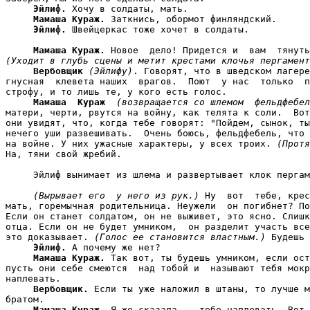
Эйлиф.
 Хочу в солдаты, мать.

Мамаша Кураж.
 Заткнись, обормот финляндский.

Эйлиф.
 Швейцеркас тоже хочет в солдаты.

Мамаша Кураж.
(Уходит в глубь сцены и метит крестами клочья пергамент
Вербовщик
(Эйлифу)
. Говорят, что в шведском лагере
гнусная  клевета наших  врагов.  Поют  у нас  только  п
строфу, и то лишь те, у кого есть голос.

Мамаша  Кураж
(возвращается со шлемом  фельдфебел
матери, черти, рвутся на войну, как телята к соли.  Вот
они увидят, что, когда тебе говорят: "Пойдем, сынок, ты
нечего уши развешивать.  Очень боюсь, фельдфебель, что 
на войне. У них ужасные характеры, у всех троих. 
(Протя
На, тяни свой жребий.

     Эйлиф вынимает из шлема и развертывает клок пергам
(Вырывает его  у него из рук.)
 Ну  вот  тебе, крес
мать, горемычная родительница. Неужели  он погибнет? По
Если он станет солдатом, он не выживет, это ясно. Слишк
отца. Если он не будет умником,  он разделит участь все
это доказывает. 
(Голос ее становится властным.)
 Будешь 
Эйлиф.
 А почему же нет?

Мамаша Кураж.
 Так вот, ты будешь умником, если ост
пусть они себе смеются  над тобой и  называют тебя мокр
наплевать.

Вербовщик.
 Если ты уже наложил в штаны, то лучше м
братом.

Мамаша Кураж
. Я же сказала -- тебе наплевать. Вот 