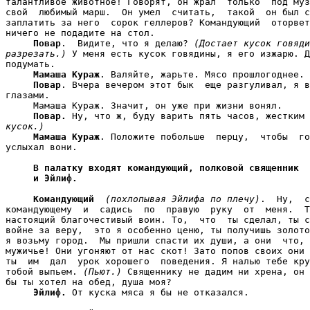
талантливое животное! Говорят, он жрал  только  под муз
свой  любимый марш.  Он умел  считать,  такой  он был с
заплатить за него  сорок геллеров? Командующий  оторвет
ничего не подадите на стол.

Повар
.  Видите, что я делаю? 
(Достает кусок говяди
разрезать.)
 У меня есть кусок говядины, я его изжарю. Д
подумать.

Мамаша Кураж
. Валяйте, жарьте. Мясо прошлогоднее.

Повар
. Вчера вечером этот бык  еще разгуливал, я в
глазами.

     Мамаша Кураж. Значит, он уже при жизни вонял.

Повар.
 Ну, что ж, буду варить пять часов, жестким 
кусок.)
Мамаша Кураж
. Положите побольше  перцу,  чтобы  го
услыхал вони.

В палатку входят командующий, полковой священник
и Эйлиф.
Командующий
(похлопывая Эйлифа по плечу)
.  Ну,  с
командующему  и  садись  по  правую  руку  от  меня.  Т
настоящий благочестивый воин. То,  что  ты сделал, ты с
войне за веру,  это я особенно ценю, ты получишь золото
я возьму город.  Мы пришли спасти их души, а они  что, 
мужичье! Они угоняют от нас скот! Зато попов своих они 
ты  им  дал  урок хорошего  поведения. Я налью тебе кру
тобой выпьем. 
(Пьют.)
 Священнику не дадим ни хрена, он 
бы ты хотел на обед, душа моя?

Эйлиф.
 От куска мяса я бы не отказался.
