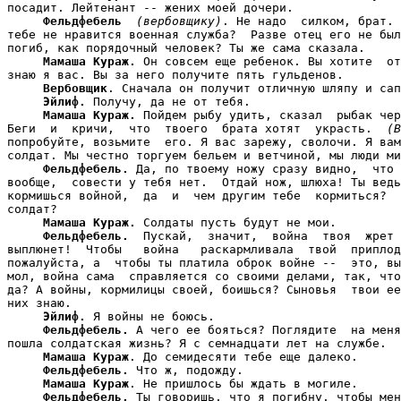
посадит. Лейтенант -- жених моей дочери.

Фельдфебель
(вербовщику)
. Не надо  силком, брат. 
тебе не нравится военная служба?  Разве отец его не был
погиб, как порядочный человек? Ты же сама сказала.

Мамаша Кураж.
 Он совсем еще ребенок. Вы хотите  от
знаю я вас. Вы за него получите пять гульденов.

Вербовщик
. Сначала он получит отличную шляпу и сап
Эйлиф.
 Получу, да не от тебя.

Мамаша Кураж.
 Пойдем рыбу удить, сказал  рыбак чер
Беги  и  кричи,  что  твоего  брата хотят  украсть.  
(В
попробуйте, возьмите  его. Я вас зарежу, сволочи. Я вам
солдат. Мы честно торгуем бельем и ветчиной, мы люди ми
Фельдфебель.
 Да, по твоему ножу сразу видно,  что 
вообще,  совести у тебя нет.  Отдай нож, шлюха! Ты ведь
кормишься войной,  да  и  чем другим тебе  кормиться?  
солдат?

Мамаша Кураж.
 Солдаты пусть будут не мои.

Фельдфебель.
  Пускай,  значит,  война  твоя  жрет 
выплюнет!  Чтобы   война   раскармливала  твой  приплод
пожалуйста, а  чтобы ты платила оброк войне --  это, вы
мол, война сама  справляется со своими делами, так, что
да? А войны, кормилицы своей, боишься? Сыновья  твои ее
них знаю.

Эйлиф.
 Я войны не боюсь.

Фельдфебель.
 А чего ее бояться? Поглядите  на меня
пошла солдатская жизнь? Я с семнадцати лет на службе.

Мамаша Кураж
. До семидесяти тебе еще далеко.

Фельдфебель.
 Что ж, подожду.

Мамаша Кураж
. Не пришлось бы ждать в могиле.

Фельдфебель.
 Ты говоришь, что я погибну, чтобы мен