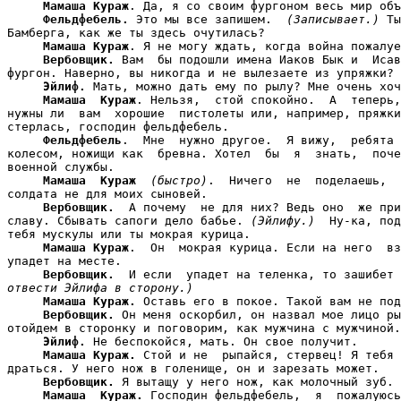
Мамаша Кураж
. Да, я со своим фургоном весь мир объ
Фельдфебель.
 Это мы все запишем.  
(Записывает.)
 Ты
Бамберга, как же ты здесь очутилась?

Мамаша Кураж
. Я не могу ждать, когда война пожалуе
Вербовщик.
 Вам  бы подошли имена Иаков Бык и  Исав
фургон. Наверно, вы никогда и не вылезаете из упряжки?

Эйлиф.
 Мать, можно дать ему по рылу? Мне очень хоч
Мамаша  Кураж
. Нельзя,  стой спокойно.  А  теперь,
нужны ли  вам  хорошие  пистолеты или, например, пряжки
стерлась, господин фельдфебель.

Фельдфебель
.  Мне  нужно другое.  Я вижу,  ребята 
колесом, ножищи как  бревна. Хотел  бы  я  знать,  поче
военной службы.

Мамаша  Кураж
(быстро)
.  Ничего  не  поделаешь,  
солдата не для моих сыновей.

Вербовщик.
  А почему  не для них? Ведь оно  же при
славу. Сбывать сапоги дело бабье. 
(Эйлифу.)
  Ну-ка, под
тебя мускулы или ты мокрая курица.

Мамаша Кураж
.  Он  мокрая курица. Если на него  вз
упадет на месте.

Вербовщик.
  И если  упадет на теленка, то зашибет 
отвести Эйлифа в сторону.)
Мамаша Кураж.
 Оставь его в покое. Такой вам не под
Вербовщик.
 Он меня оскорбил, он назвал мое лицо ры
отойдем в сторонку и поговорим, как мужчина с мужчиной.

Эйлиф.
 Не беспокойся, мать. Он свое получит.

Мамаша Кураж.
 Стой и не  рыпайся, стервец! Я тебя 
драться. У него нож в голенище, он и зарезать может.

Вербовщик.
 Я вытащу у него нож, как молочный зуб. 
Мамаша  Кураж.
 Господин фельдфебель,  я  пожалуюсь