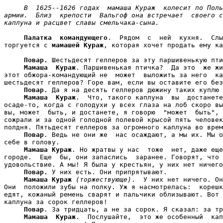
В  1625--1626 годах  мамаша Кураж  колесит по Поль
армии.  Близ  крепости  Вальгоф она встречает  своего с
каплуна и расцвет славы смельчака-сына.
Палатка  командующего
.  Рядом  с  ней  кухня.  Слы
торгуется с 
мамашей Кураж
, которая хочет продать ему ка
Повар.
 Шестьдесят геллеров за эту паршивенькую пти
Мамаша  Кураж
. Паршивенькая птичка?  Да это  же жи
этот обжора-командующий не  может  выложить за него  ка
шестьдесят геллеров? Горе вам, если вы оставите его без
Повар.
 Да я на десять геллеров дюжину таких куплю 
Мамаша  Кураж
.  Что, такого каплуна  вы  достанете
осаде-то, когда с голодухи у всех глаза на лоб скоро вы
вы, может  быть, и достанете, я говорю  "может  быть", 
сожрали и за одной голодной полевой крысой пять человек
полдня. Пятьдесят геллеров за огромного каплуна во врем
Повар
. Ведь не они же  нас осаждают, а мы их. Мы о
себе в голову.

Мамаша Кураж
. Но жратвы у нас  тоже  нет, даже еще
городе.  Еще  бы, они запаслись  заранее. Говорят, что 
удовольствие. А мы! Я была у крестьян, у них нет ничего
Повар.
 У них есть. Они припрятывают.

Мамаша Кураж
(торжествующе)
.  У них нет ничего. Он
Они  положили зубы на полку. Уж я насмотрелась:  корешк
едят, кожаный ремень сварят и пальчики облизывают. Вот 
каплуна за сорок геллеров!

Повар
. За тридцать, а не за сорок. Я сказал: за тр
Мамаша  Кураж
.  Послушайте,  это же особенный  кап