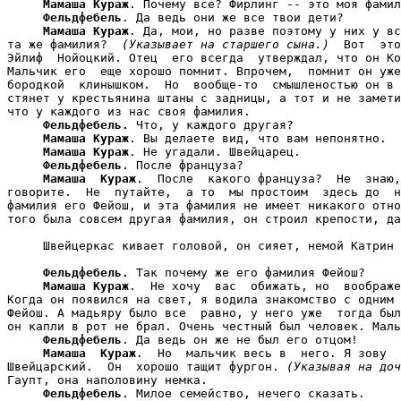
Мамаша Кураж
. Почему все? Фирлинг -- это моя фамил
Фельдфебель
. Да ведь они же все твои дети?

Мамаша Кураж
. Да, мои, но разве поэтому у них у вс
та же фамилия?  
(Указывает на старшего сына.)
  Вот  это
Эйлиф  Нойоцкий. Отец  его всегда  утверждал, что он Ко
Мальчик его  еще хорошо помнит. Впрочем,  помнит он уже
бородкой  клинышком.  Но  вообще-то  смышленостью он в 
стянет у крестьянина штаны с задницы, а тот и не замети
что у каждого из нас своя фамилия.

Фельдфебель.
 Что, у каждого другая?

Мамаша Кураж
. Вы делаете вид, что вам непонятно.

Мамаша Кураж
. Не угадали. Швейцарец.

Фельдфебель
. После француза?

Мамаша  Кураж
.  После  какого француза?  Не  знаю,
говорите.  Не  путайте,  а то  мы простоим  здесь до  н
фамилия его Фейош, и эта фамилия не имеет никакого отно
того была совсем другая фамилия, он строил крепости, да
     Швейцеркас кивает головой, он сияет, немой Катрин 
Фельдфебель.
 Так почему же его фамилия Фейош?

Мамаша Кураж
.  Не хочу  вас  обижать, но  воображе
Когда он появился на свет, я водила знакомство с одним 
Фейош. А мадьяру было все  равно, у него уже  тогда был
он капли в рот не брал. Очень честный был человек. Маль
Фельдфебель
. Да ведь он же не был его отцом!

Мамаша  Кураж
.  Но  мальчик весь в  него. Я зову  
Швейцарский.  Он  хорошо тащит фургон. 
(Указывая на доч
Гаупт, она наполовину немка.

Фельдфебель
. Милое семейство, нечего сказать.
