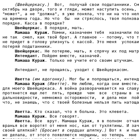
(Швейцеркасу.)
  Вот,  получай свои подштанники. См
октябрь на дворе, того и гляди, может наступить осень, 
"может", а не "должна", я уже поняла, что ни на что нел
на времена года. Но что  бы  ни стряслось, твоя полкова
порядке. Касса в порядке?

Швейцеркас
. В порядке, мать.

Мамаша  Кураж.
 Помни, казначеем тебя  назначили по
не так  смел, как твой брат. А главное -- потому, что т
не придет в голову улизнуть с кассой. Это меня  успокаи
потеряй подштанники.

Швейцеркас.
 Не потеряю, мать, я спрячу их под матр
Интендант.
 Пойдем вместе, казначей.

Мамаша Кураж
. Только не учите его своим штучкам.

     Интендант, не прощаясь, уходит с Швейцеркасом.

Иветта
(им вдогонку)
. Мог бы и попрощаться, интенд
Мамаша Кураж
(Иветте)
. Не люблю, когда они вместе.
для моего Швейцеркаса. А война разворачивается на славу
протянется еще лет  пять, прежде  чем  все  страны в  н
дальновидности, немножко осторожности,  и дела мои  пой
что, не знаешь, что с твоей болезнью нельзя пить натоща
Иветта.
 Кто сказал, что я больна. Это клевета.

Мамаша Кураж.
 Все говорят.

Иветта.
 Все  врут. Мамаша Кураж, я в полном  отчая
вранья все воротят от меня нос, как от тухлятины. И зач
своей шляпкой? 
(Бросает в сердцах шляпку.)
 Вот я  и пью
не делала, от этого появляются морщины, но теперь  мне 