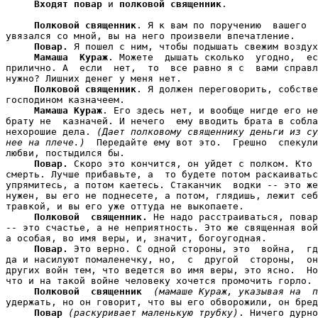
Входят повар
 и 
полковой священник
.

Полковой священник
. Я к вам по поручению  вашего  
увязался со мной, вы на него произвели впечатление.

Повар.
 Я пошел с ним, чтобы подышать свежим воздух
Мамаша  Кураж
. Можете  дышать сколько  угодно,  ес
прилично. А  если  нет,  то  все равно я с  вами справл
нужно? Лишних денег у меня нет.

Полковой священник
. Я должен переговорить, собстве
господином казначеем.

Мамаша Кураж
. Его здесь нет, и вообще нигде его не
брату не  казначей. И нечего  ему вводить брата в собла
нехорошие дела. 
(Дает полковому священнику деньги из су
нее на плече.)
  Передайте ему вот это.  Грешно  спекули
любви, постыдился бы.

Повар.
 Скоро это кончится, он уйдет с полком. Кто 
смерть. Лучше прибавьте, а  то будете потом раскаиватьс
упрямитесь, а потом каетесь. Стаканчик  водки -- это же
нужен, вы его не поднесете, а потом, глядишь, лежит себ
травкой, и вы его уже оттуда не выкопаете.

Полковой  священник.
 Не надо расстраиваться, повар
-- это счастье, а не неприятность. Это же священная вой
а особая, во имя веры, и, значит, богоугодная.

Повар.
 Это верно. С одной стороны, это  война,  гд
да и насилуют помаленечку, но,  с  другой  стороны,  он
других войн тем, что ведется во имя веры, это ясно.  Но
что и на такой войне человеку хочется промочить горло.

Полковой  священник
(мамаше Кураж, указывая на  п
удержать, но он говорит, что вы его обворожили, он бред
Повар
(раскуривает маленькую трубку)
. Ничего дурно