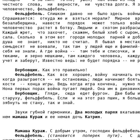
честного  слова,  ни  верности,  ни  чувства долга. Я з
человечество, фельдфебель.

Фельдфебель.
 Слишком  давно  не  было здесь  войны
Спрашивается:  откуда же и  взяться морали?  Мирное  вр
безалаберщина,  навести   порядок   может  только  войн
человечество  растет в ботву. Людьми и  скотом разбрасы
Каждый жрет,  что захочет,  скажем, белый хлеб с сыром,
сала. Сколько  в этом вот  городе молодых  парней и доб
душа  не  знает,  никто не  считал.  Я  бывал  в местах
семьдесят  не воевали,  так там  у людей еще и фамилий-
себя не знали. А где война --  там тебе и списочки, и  
тюками,  и зерно мешками, там каждого  человека,  кажду
учет и заберут, Известно ведь: не будет порядка -- не р
Вербовщик.
 Как это правильно!

Фельдфебель.
 Как  все  хорошее, войну  начинать оч
когда разыграется -- не остановишь; люди начинают боять
кости  -- конца игры. Ведь когда игра кончена,  нужно п
Нона первых порах война пугает людей. Она им в диковинк
Вербовщик.
  Гляди,  сюда  едет фургон.  Две бабы и
старуху, фельдфебель. Если  и на этот раз пшик, я больш
зябнуть не стану, так и знай.

     Звуки губной гармоники. 
Два молодых парня
 вкатываю
нем 
мамаша Кураж
 и ее немая дочь 
Катрин
.

Мамаша Кураж.
 С добрым утром, господин фельдфебель
Фельдфебель
. 
(становится   поперек   пути)
.   С  д