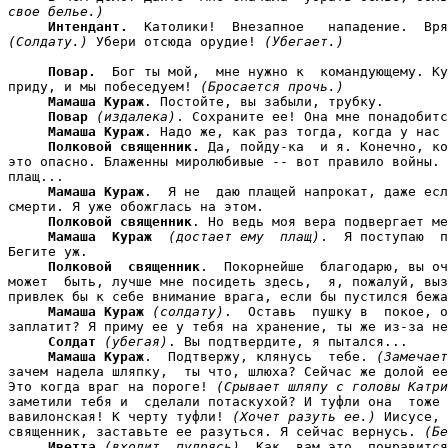
свое белье.)
Интендант.
(Солдату.)
 Убери отсюда орудие! 
(Убегает.)
Повар.
  Бог ты мой,  мне нужно к  командующему. Ку
приду, и мы побеседуем! 
(Бросается прочь.)
Мамаша Кураж
. Постойте, вы забыли, трубку.

Повар
(издалека)
. Сохраните ее! Она мне понадобитс
Мамаша Кураж
. Надо же, как раз тогда, когда у нас 
Полковой священник.
 Да, пойду-ка  и я. Конечно, ко
это опасно. Блаженны миролюбивые -- вот правило войны. 
плащ...

Мамаша Кураж
.  Я не  даю плащей напрокат, даже есл
смерти. Я уже обожглась на этом.

Полковой священник
. Но ведь моя вера подвергает ме
Мамаша  Кураж
(достает ему  плащ)
.  Я поступаю  п
Бегите уж.

Полковой  священник
.  Покорнейше  благодарю, вы оч
может  быть, лучше мне посидеть здесь,  я, пожалуй, выз
привлек бы к себе внимание врага, если бы пустился бежа
Мамаша Кураж
(солдату)
.  Оставь  пушку в  покое, о
заплатит? Я приму ее у тебя на хранение, ты же из-за не
Солдат
(убегая)
. Вы подтвердите, я пытался...

Мамаша Кураж
.  Подтвержу, клянусь  тебе. 
(Замечает
зачем надела шляпку,  ты что, шлюха? Сейчас же долой ее
Это когда враг на пороге! 
(Срывает шляпу с головы Катри
заметили тебя и  сделали потаскухой? И туфли она  тоже 
вавилонская! К черту туфли! 
(Хочет разуть ее.)
 Иисусе, 
священник, заставьте ее разуться. Я сейчас вернусь. 
(Бе
Иветта
(входит, пудрясь)
. Как  вам это  понравится