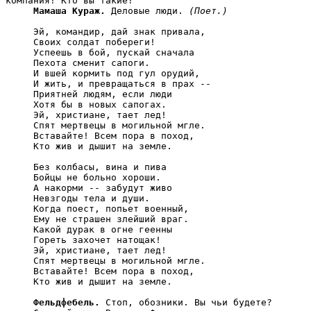
компания! Кто вы такие?

Мамаша Кураж.
 Деловые люди. 
(Поет.)
     Эй, командир, дай знак привала,

     Своих солдат побереги!

     Успеешь в бой, пускай сначала

     Пехота сменит сапоги.

     И вшей кормить под гул орудий,

     И жить, и превращаться в прах --

     Приятней людям, если люди

     Хотя бы в новых сапогах.

     Эй, христиане, тает лед!

     Спят мертвецы в могильной мгле.

     Вставайте! Всем пора в поход,

     Кто жив и дышит на земле.

     Без колбасы, вина и пива

     Бойцы не больно хороши.

     А накорми -- забудут живо

     Невзгоды тела и души.

     Когда поест, попьет военный,

     Ему не страшен злейший враг.

     Какой дурак в огне геенны

     Гореть захочет натощак!

     Эй, христиане, тает лед!

     Спят мертвецы в могильной мгле.

     Вставайте! Всем пора в поход,

     Кто жив и дышит на земле.

Фельдфебель.
 Стоп, обозники. Вы чьи будете?
