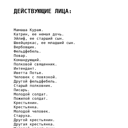
ДЕЙСТВУЮЩИЕ ЛИЦА:
     Мамаша Кураж.

     Катрин, ее немая дочь.

     Эйлиф, ее старший сын.

     Швейцеркас, ее младший сын.

     Вербовщик.

     Фельдфебель.

     Повар.

     Командующий.

     Полковой священник.

     Интендант.

     Иветта Потье.

     Человек с повязкой.

     Другой фельдфебель.

     Старый полковник.

     Писарь.

     Молодой солдат.

     Пожилой солдат.

     Крестьянин.

     Крестьянка.

     Молодой человек.

     Старуха.

     Другой крестьянин.

     Другая крестьянка.
