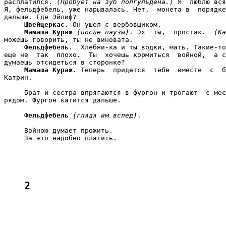
расплатился. 
(Пробует на зуб полгульдена.)
 Я  люблю вся
Я, фельдфебель, уже нарывалась. Нет,  монета в  порядке
дальше. Где Эйлиф?

Швейцеркас.
 Он ушел с вербовщиком.

Мамаша Кураж
(после паузы)
. Эх  ты,  простак.  
(Ка
можешь говорить, ты не виновата.

Фельдфебель.
  Хлебни-ка и ты водки, мать. Такие-то
еще не  так  плохо.  Ты  хочешь кормиться  войной,  а с
думаешь отсидеться в сторонке?

Мамаша Кураж.
 Теперь  придется  тебе  вместе  с  б
Катрин.

     Брат и сестра впрягаются в фургон и трогают  с мес
рядом. Фургон катится дальше.

Фельдфебель
(глядя им вслед)
.

     Войною думает прожить.

     За это надобно платить.

2