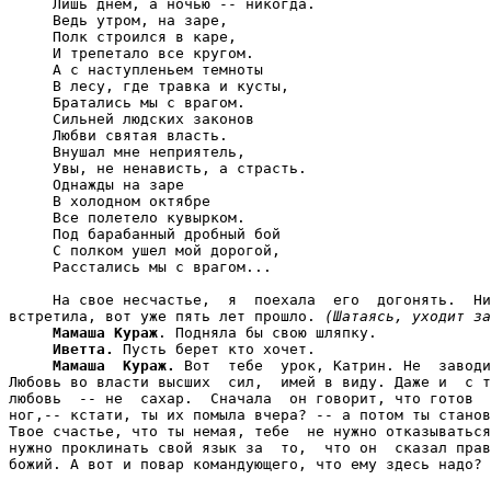
     Лишь днем, а ночью -- никогда.

     Ведь утром, на заре,

     Полк строился в каре,

     И трепетало все кругом.

     А с наступленьем темноты

     В лесу, где травка и кусты,

     Братались мы с врагом.

     Сильней людских законов

     Любви святая власть.

     Внушал мне неприятель,

     Увы, не ненависть, а страсть.

     Однажды на заре

     В холодном октябре

     Все полетело кувырком.

     Под барабанный дробный бой

     С полком ушел мой дорогой,

     Расстались мы с врагом...

     На свое несчастье,  я  поехала  его  догонять.  Ни
встретила, вот уже пять лет прошло. 
(Шатаясь, уходит за
Мамаша Кураж
. Подняла бы свою шляпку.

Иветта.
 Пусть берет кто хочет.

Мамаша  Кураж.
 Вот  тебе  урок, Катрин. Не  заводи
Любовь во власти высших  сил,  имей в виду. Даже и  с т
любовь  -- не  сахар.  Сначала  он говорит, что готов  
ног,-- кстати, ты их помыла вчера? -- а потом ты станов
Твое счастье, что ты немая, тебе  не нужно отказываться
нужно проклинать свой язык за  то,  что он  сказал прав
божий. А вот и повар командующего, что ему здесь надо?
