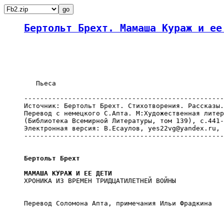
Бертольт Брехт. Мамаша Кураж и ее
        Пьеса

     --------------------------------------------------
     Источник: Бертольт Брехт. Стихотворения. Рассказы.
     Перевод с немецкого С.Апта. М:Художественная литер
     (Библиотека Всемирной Литературы, том 139), с.441-
     Электронная версия: В.Есаулов, yes22vg@yandex.ru, 
     --------------------------------------------------
Бертольт Брехт
МАМАША КУРАЖ И ЕЕ ДЕТИ
     ХРОНИКА ИЗ ВРЕМЕН ТРИДЦАТИЛЕТНЕЙ ВОЙНЫ

     Перевод Соломона Апта, примечания Ильи Фрадкина
