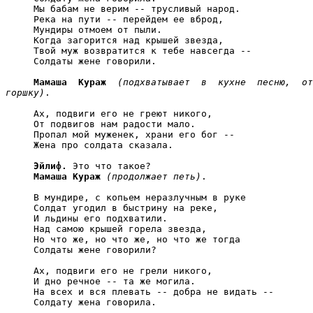
     Мы бабам не верим -- трусливый народ.

     Река на пути -- перейдем ее вброд,

     Мундиры отмоем от пыли.

     Когда загорится над крышей звезда,

     Твой муж возвратится к тебе навсегда --

     Солдаты жене говорили.

Мамаша  Кураж
(подхватывает  в  кухне  песню,  от
горшку)
.

     Ах, подвиги его не греют никого,

     От подвигов нам радости мало.

     Пропал мой муженек, храни его бог --

     Жена про солдата сказала.

Эйлиф.
 Это что такое?

Мамаша Кураж
(продолжает петь)
.

     В мундире, с копьем неразлучным в руке

     Солдат угодил в быстрину на реке,

     И льдины его подхватили.

     Над самою крышей горела звезда,

     Но что же, но что же, но что же тогда

     Солдаты жене говорили?

     Ах, подвиги его не грели никого,

     И дно речное -- та же могила.

     На всех и вся плевать -- добра не видать --

     Солдату жена говорила.
