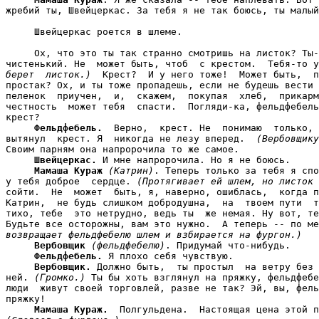
жребий ты, Швейцеркас. За тебя я не так боюсь, ты малый
     Швейцеркас роется в шлеме.

     Ох, что это ты так странно смотришь на листок? Ты-
чистенький. Не  может быть, чтоб  с крестом.  Тебя-то у
берет  листок.)
  Крест?  И у него тоже!  Может быть,  п
простак? Ох, и ты тоже пропадешь, если не будешь вести 
пеленок  приучен,  и,  скажем,  покупая  хлеб,  прикарм
честность  может тебя  спасти.  Погляди-ка, фельдфебель
крест?

Фельдфебель.
  Верно,  крест. Не  понимаю  только, 
вытянул  крест. Я  никогда не лезу вперед.  
(Вербовщику
Своим парням она напророчила то же самое.

Швейцеркас.
 И мне напророчила. Но я не боюсь.

Мамаша Кураж
(Катрин)
. Теперь только за тебя я спо
у тебя доброе  сердце. 
(Протягивает ей шлем, но листок 
сойти.  Не  может  быть, я, наверно, ошиблась,  когда п
Катрин,  не будь слишком добродушна,  на  твоем пути  т
тихо, тебе  это нетрудно, ведь ты  же немая. Ну вот, те
Будьте все осторожны, вам это нужно.  А теперь -- по ме
возвращает фельдфебелю шлем и взбирается на фургон.)
Вербовщик
(фельдфебелю)
. Придумай что-нибудь.

Фельдфебель.
 Я плохо себя чувствую.

Вербовщик.
 Должно быть,  ты простыл  на ветру без 
ней. 
(Громко.)
 Ты бы хоть взглянул на пряжку, фельдфебе
люди  живут своей торговлей, разве не так? Эй, вы, фель
пряжку!

Мамаша Кураж.