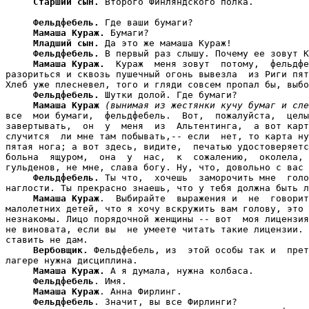
Старший сын.
 Второго Финляндского полка.

Фельдфебель.
 Где ваши бумаги?

Мамаша Кураж.
 Бумаги?

Младший сын.
 Да это же мамаша Кураж!

Фельдфебель.
 В первый раз слышу. Почему ее зовут К
Мамаша Кураж.
  Кураж  меня зовут  потому,  фельдфе
разориться и сквозь пушечный огонь вывезла  из Риги пят
Хлеб уже плесневел, того и гляди совсем пропал бы, выбо
Фельдфебель.
 Шутки долой. Где бумаги?

Мамаша Кураж
(вынимая из жестянки кучу бумаг и сле
все  мои бумаги,  фельдфебель.  Вот,  пожалуйста,  целы
завертывать,  он  у  меня  из  Альтентинга,  а вот карт
случится  ли мне там побывать,-- если  нет, то карта ну
пятая нога; а вот здесь, видите,  печатью удостоверяетс
больна  ящуром,  она  у  нас,  к  сожалению,  околела, 
гульденов, не мне, слава богу. Ну, что, довольно с вас 
Фельдфебель.
 Ты что,  хочешь  заморочить мне  голо
наглости. Ты прекрасно знаешь, что у тебя должна быть л
Мамаша Кураж
.  Выбирайте  выражения и  не  говорит
малолетних детей, что я хочу вскружить вам голову, это 
незнакомы. Лицо порядочной женщины -- вот  моя лицензия
не виновата, если вы  не умеете читать такие лицензии. 
ставить не дам.

Вербовщик.
 Фельдфебель, из  этой особы так и  прет
лагере нужна дисциплина.

Мамаша Кураж.
 А я думала, нужна колбаса.

Фельдфебель
. Имя.

Мамаша Кураж
. Анна Фирлинг.

Фельдфебель
. Значит, вы все Фирлинги?
