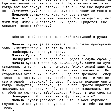
Где моя шляпа? Кто ее истоптал?  Ведь не могу же  я ост
когда вот-вот придут католики. Что они обо мне подумают
нет. 
(Священнику.)
 Как я выгляжу? Не слишком ли много п
Полковой священник.
 Нет, как раз в меру.

Иветта.
 А где красные башмаки? 
(Не находит их, пот
ноги под  юбку.)
 Я оставила  их  здесь. Придется  мне  
Босиком! Позор! 
(Уходит.)
     Вбегает Швейцеркас с маленькой шкатулкой в руках.

Мамаша  Кураж
(возвращается  с  полными пригоршням
зола. 
(Швейцеркасу.)
 Что это ты тащишь?

Швейцеркас.
 Полковую кассу.

Мамаша Кураж.
 Брось ее! Отказначеился.

Швейцеркас.
 Мне ее доверили. 
(Идет в глубь сцены.)
Мамаша Кураж
(полковому священнику)
. Сними-ка лучш
священник, а то и плащ не поможет. 
(Мажет золой лицо Ка
Вот  так,  немного  грязи,  и  ты  вне  опасности.  Вот
сторожевом охранении не было ни  одного трезвого. Тепер
талант  в  землю. Солдат,  особенно католик,  и чистое 
свете одной  потаскухой больше.  По целым неделям они х
когда  нажрутся, награбив,  то  на баб  просто кидаются
Покажись-ка. Неплохо. Как будто в грязи вывалялась. Не 
с тобой не случится. 
(Швейцеркасу.)
 Куда ты дел свою ка
Швейцеркас
. Я спрятал ее в фургоне, а что?

Мамаша  Кураж
(возмущенно)
. Что, в моем фургоне?  
глупость! Отвернуться не  успела  --  и на тебе. Да они
троих!
