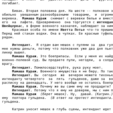
погибает.
     Бивак. Вторая половина дня. На шесте -- полковое з
обильно  увешанным разнообразными  товарами,  и  огромн
веревка.  
Мамаша Кураж
  снимает с веревки белье и вмест
его  на  лафете. Одновременно  она торгуется с 
интендан
Швейцеркас
, в форме военного казначея, наблюдает за ним
     Красивая особа по имени 
Иветта Потье
 что-то пришив
Перед ней стакан водки. Она в чулках. Ее красные туфель
рядом.

Интендант.
  Я отдам вам мешок с пулями за  два гул
мне нужны деньги, потому что полковник уже два дня пьет
ликер вышел.

Мамаша Кураж.
 Это боеприпасы.  Если у меня их найд
военно-полевой суд. Вы продаете пули, негодяи,  а солда
врагу.

Интендант.
 Помилосердствуйте, рука руку моет.

Мамаша Кураж.
 Военного имущества я не беру. По так
Интендант.
 Вы  сегодня  же  вечером можете тихоньк
интенданту четвертого  за  пять  гульденов, даже за  во
расписку на двенадцать. У него вообще не осталось боепр
Мамаша Кураж.
 Почему же вы сами ему не продадите?

Интендант.
 Потому что я ему не доверяю, мы с ним п
Мамаша Кураж
(берет мешок)
. Ну,  давай. 
(Катрин.)
ему  полтора гульдена.  
(В ответ на протест интенданта.
гульдена.

     Катрин уносит мешок в глубь сцены, интендант идет 