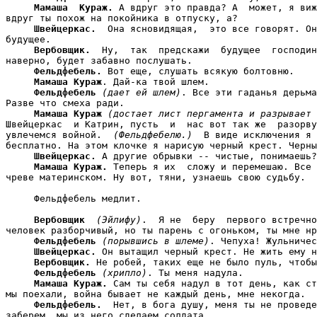
Мамаша  Кураж.
 А вдруг это правда? А  может, я виж
вдруг ты похож на покойника в отпуску, а?

Швейцеркас.
  Она ясновидящая,  это все говорят. Он
будущее.

Вербовщик.
  Ну,  так  предскажи  будущее  господин
наверно, будет забавно послушать.

Фельдфебель.
 Вот еще, слушать всякую болтовню.

Мамаша Кураж
. Дай-ка твой шлем.

Фельдфебель
(дает ей шлем)
. Все эти гаданья дерьма
Разве что смеха ради.

Мамаша Кураж
(достает лист пергамента и разрывает 
Швейцеркас  и Катрин, пусть  и  нас вот так же  разорву
увлечемся войной.  
(Фельдфебелю.)
  В виде исключения я 
бесплатно. На этом клочке я нарисую черный крест. Черны
Швейцеркас.
 А другие обрывки -- чистые, понимаешь?

Мамаша Кураж.
 Теперь я их  сложу и перемешаю. Все 
чреве материнском. Ну вот, тяни, узнаешь свою судьбу.

     Фельдфебель медлит.

Вербовщик
(Эйлифу)
.  Я не  беру  первого встречно
человек разборчивый, но ты парень с огоньком, ты мне нр
Фельдфебель
(порывшись в шлеме)
. Чепуха! Жульничес
Швейцеркас.
 Он вытащил черный крест. Не жить ему н
Вербовщик.
 Не робей, таких еще не было пуль, чтобы
Фельдфебель
(хрипло)
. Ты меня надула.

Мамаша Кураж.
 Сам ты себя надул в тот день, как ст
мы поехали, война бывает не каждый день, мне некогда.

Фельдфебель.
  Нет, в бога душу, меня ты не проведе
заберем, мы из него сделаем солдата.
