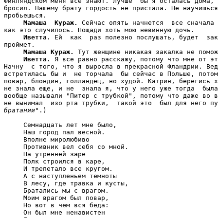
Финляндском меня все знают. Лучше  бы я осталась дома, 
бросил. Нашему брату гордость не пристала. Не научишься
пробьешься.

Мамаша  Кураж.
 Сейчас опять начнется  все сначала 
как это случилось. Пощади хоть мою невинную дочь.

Иветта.
 Ей  как  раз полезно послушать, будет  зак
проймет.

Мамаша Кураж.
 Тут женщине никакая закалка не помож
Иветта.
 Я все равно расскажу, потому что мне от эт
Начну  с того, что я выросла в прекрасной Фландрии. Вед
встретилась бы и  не торчала  бы сейчас в Польше, потом
повар, блондин, голландец, но худой. Катрин, берегись х
не знала еще, и не  знала я, что у него уже тогда  была
вообще называли "Питер с трубкой", потому что даже во в
не вынимал  изо рта трубки,  такой это  был для него пу
братании
".)

     Семнадцать лет мне было,

     Наш город пал весной.

     Вполне миролюбиво

     Противник вел себя со мной.

     На утренней заре

     Полк строился в каре,

     И трепетало все кругом.

     А с наступленьем темноты

     В лесу, где травка и кусты,

     Братались мы с врагом.

     Моим врагом был повар,

     Но вот в чем вся беда:

     Он был мне ненавистен
