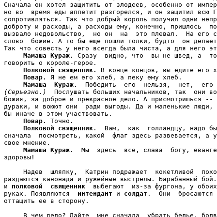
Сначала он хотел защитить от злодеев, особенно от импер
но во  время еды аппетит разгорелся, и он защитил всю Г
сопротивляться. Так что добрый король получил одни непр
доброту и расходы, а расходы ему, конечно, пришлось  по
вызвало недовольство,  но он  на  это плевал.  На его с
слово  божие. А то бы еще пошли толки, будто  он делает
Так что совесть у него всегда была чиста, а для него эт
Мамаша Кураж.
 Сразу  видно, что  вы не швед, а  то
говорить о короле-герое.

Полковой священник.
 В конце концов, вы едите его х
Повар.
 Я не ем его хлеб, а пеку ему хлеб.

Мамаша  Кураж.
(Серьезно.)
  Послушать больших начальников, так  они во
божия, за доброе и прекрасное дело. А присмотришься -- 
дураки, и воюют они  ради выгоды. Да и маленькие люди, 
бы иначе в этом участвовать.

Повар.
 Точно.

Полковой священник
.  Вам,  как  голландцу, надо бы
сначала  посмотреть, какой  флаг здесь развевается, а у
свое мнение.

Мамаша Кураж.
  Мы  здесь  все, слава  богу, еванге
здоровы!

     Надев  шляпку,  Катрин подражает  кокетливой  похо
раздаются канонада и ружейные выстрелы. Барабанный бой.
и 
полковой  священник
  выбегают  из-за фургона, у обоих
руках. Появляются  
интендант
 и 
солдат
.  Они  бросаются 
оттащить ее в сторону.

     В чем дело? Дайте  мне сначала  убрать белье, болв