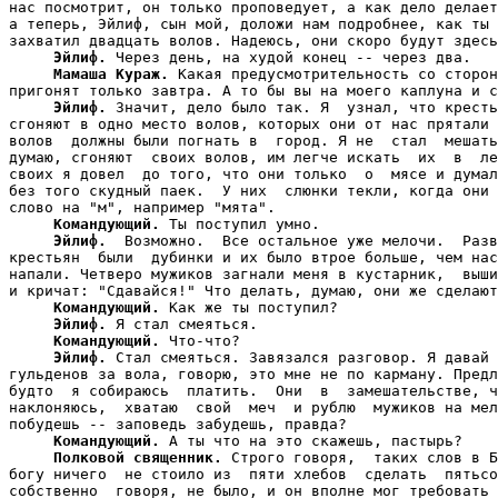
нас посмотрит, он только проповедует, а как дело делает
а теперь, Эйлиф, сын мой, доложи нам подробнее, как ты 
захватил двадцать волов. Надеюсь, они скоро будут здесь
Эйлиф.
 Через день, на худой конец -- через два.

Мамаша Кураж.
 Какая предусмотрительность со сторон
пригонят только завтра. А то бы вы на моего каплуна и с
Эйлиф.
 Значит, дело было так. Я  узнал, что кресть
сгоняют в одно место волов, которых они от нас прятали 
волов  должны были погнать в  город. Я не  стал  мешать
думаю, сгоняют  своих волов, им легче искать  их  в  ле
своих я довел  до того, что они только  о  мясе и думал
без того скудный паек.  У них  слюнки текли, когда они 
слово на "м", например "мята".

Командующий.
 Ты поступил умно.

Эйлиф.
  Возможно.  Все остальное уже мелочи.  Разв
крестьян  были  дубинки и их было втрое больше, чем нас
напали. Четверо мужиков загнали меня в кустарник,  выши
и кричат: "Сдавайся!" Что делать, думаю, они же сделают
Командующий.
 Как же ты поступил?

Эйлиф.
 Я стал смеяться.

Командующий.
 Что-что?

Эйлиф.
 Стал смеяться. Завязался разговор. Я давай 
гульденов за вола, говорю, это мне не по карману. Предл
будто  я собираюсь  платить.  Они  в  замешательстве, ч
наклоняюсь,  хватаю  свой  меч  и рублю  мужиков на мел
побудешь -- заповедь забудешь, правда?

Командующий.
 А ты что на это скажешь, пастырь?

Полковой священник.
 Строго говоря,  таких слов в Б
богу ничего  не стоило из  пяти хлебов  сделать  пятьсо
собственно  говоря, не было, и он вполне мог требовать 