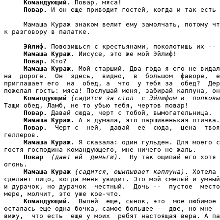
Командующий.
 Повар, мяса!

Повар.
 И он еще приводит гостей, когда и так есть 
     Мамаша Кураж знаком велит ему замолчать, потому чт
к разговору в палатке.

Эйлиф.
 Повозишься с крестьянами, поколотишь их -- 
Мамаша Кураж
. Иисусе, это же мой Эйлиф!

Повар.
 Кто?

Мамаша Кураж.
 Мой старший. Два года я его не видал
на  дороге.  Он  здесь,  видно,  в  большом  фаворе,  е
приглашает его  на  обед, а  что  у тебя за  обед?  Дер
пожелал гость: мяса! Послушай меня, забирай каплуна, он
Командующий
(садится за стол  с Эйлифом и  полковы
Тащи обед, Ламб, не то убью тебя, чертов повар!

Повар.
 Давай сюда, черт с тобой, вымогательница.

Мамаша Кураж.
 А я думала, это паршивенькая птичка.

Повар.
  Черт с  ней,  давай  ее  сюда,  цена  твоя
геллеров.

Мамаша Кураж.
 Я сказала: один гульден. Для моего с
гостя господина командующего, мне ничего не жаль.

Повар
(дает ей  деньги)
.  Ну так ощипай его хотя 
огонь.

Мамаша Кураж
(садится, ощипывает каплуна)
. Хотела 
сделает лицо, когда меня увидит. Это мой смелый и умный
и дурачок, но дурачок  честный.  Дочь --  пустое  место
мере, молчит, это уже кое-что.

Командующий.
  Выпей  еще, сынок, это  мое любимое 
осталась еще одна бочка, самое большее -- две, но мне  
вижу,  что есть  еще у моих  ребят настоящая вера. А па