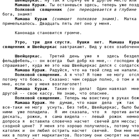
Швейцеркас.
 Ну так я спрячу ее в другое место или 
Мамаша Кураж.
 Ты останешься здесь, теперь уже позд
Полковой  священник
(он  переодевается в глубине 
бога, знамя!

Мамаша  Кураж
(снимает  полковое  знамя)
.  Матка 
примелькалось. Двадцать пять лет оно у меня.

     Канонада становится громче.

Утро,  три  дня спустя.  Пушки  нет.  
Мамаша  Кура
священник
 и Швейцеркас
 завтракают. Вид у всех озабоченн
Швейцеркас.
   Третий  день  уже  я   здесь  бездел
фельдфебель,-- он всегда  был добр ко мне,-- господин ф
спрашивает, куда же это наш Швейцеркас делся с солдатск
Мамаша Кураж
. Радуйся, что на твой след не напали.

Полковой священник
. А я что? Я тоже  не могу  отсл
потому что боюсь.  Сказано: чем сердце полно, о том и я
мне, если он у меня возглаголет!

Мамаша  Кураж
.  Такие-то  дела!  Один навязал  мне
другой -- свою кассу. Не знаю, что опаснее.

Полковой священник
. Теперь мы воистину в руках бож
Мамаша Кураж
. Не  думаю, что наши  дела  уж  так  
все-таки не могу  уснуть. Без тебя, Швейцеркас, было бы
ними  уже поладила.  Я  им сказала, что  я  против анти
дескать,  рожки, я  сама видела --  левый  рожок  немно
допроса я  вставила словечко насчет  свечей для мессы; 
сходной цене?  У меня это хорошо получилось, потому что
католик и  он любил острить насчет  свечей.  Они мне не
них в полку нет маркитантов. Поэтому они смотрят на мен