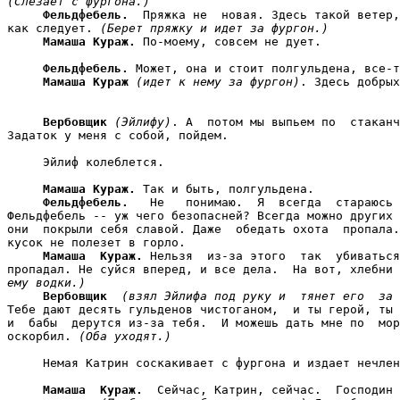
(Слезает с фургона.)
Фельдфебель.
  Пряжка не  новая. Здесь такой ветер,
как следует. 
(Берет пряжку и идет за фургон.)
Мамаша Кураж.
 По-моему, совсем не дует.

Фельдфебель.
 Может, она и стоит полгульдена, все-т
Мамаша Кураж
(идет к нему за фургон)
. Здесь добрых
Вербовщик
(Эйлифу)
. А  потом мы выпьем по  стаканч
Задаток у меня с собой, пойдем.

     Эйлиф колеблется.

Мамаша Кураж.
 Так и быть, полгульдена.

Фельдфебель.
   Не   понимаю.  Я  всегда  стараюсь 
Фельдфебель -- уж чего безопасней? Всегда можно других 
они  покрыли себя славой. Даже  обедать охота  пропала.
кусок не полезет в горло.

Мамаша  Кураж.
 Нельзя  из-за этого  так  убиваться
пропадал. Не суйся вперед, и все дела.  На вот, хлебни 
ему водки.)
Вербовщик
(взял Эйлифа под руку и  тянет его  за 
Тебе дают десять гульденов чистоганом,  и ты герой, ты 
и  бабы  дерутся из-за тебя.  И можешь дать мне по  мор
оскорбил. 
(Оба уходят.)
     Немая Катрин соскакивает с фургона и издает нечлен
Мамаша  Кураж.
  Сейчас, Катрин, сейчас.  Господин 