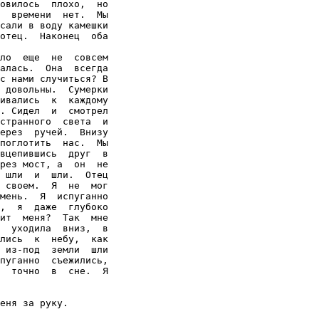
овилось  плохо,  но

  времени  нет.  Мы

сали в воду камешки

отец.  Наконец  оба

ло  еще  не  совсем

алась.  Она  всегда

с нами случиться? В

 довольны.  Сумерки

ивались  к  каждому

. Сидел  и  смотрел

странного  света  и

ерез  ручей.  Внизу

поглотить  нас.  Мы

вцепившись  друг  в

рез мост, а  он  не

 шли  и  шли.  Отец

 своем.  Я  не  мог

мень.  Я  испуганно

,  я  даже  глубоко

ит  меня?  Так  мне

  уходила  вниз,  в

лись  к  небу,  как

 из-под  земли  шли

пуганно  съежились,

  точно  в  сне.  Я

еня за руку.
