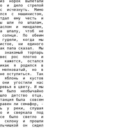
из  норок  вылетали

о  и  дело  стрелой

с  исчезнуть.  Мимо

лся  с  машинистом,

тдал  ему  честь  и

ы  шли  по  шпалам,

аслом  и  миндалем,

а  шпалу,  чтоб  не

 солнце.  По  обеим

 гудели,  когда  мы

истое,  ни  единого

ак папа сказал.  Мы

  знакомый  торпарь

вес  рос  плотно  и

  кажется,  остался

икак  я  родился  в

 мелковатый,  но  в

не оступиться.  Так

  яблонь  и  кустов

 они  угостили  нас

ревья в цвету. И мы

м  было  необычайно

шло  детство  отца.

танция была  совсем

равен ли семафор, -

ь  у  реки,  слушая

о  и  сверкала  под

се  было  светло  и

  склону  и  прошли

льчишкой  он  сидел
