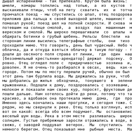
дышал испарениями - так припекало. Кругом была жизнь:  
шмели,  комары  толклись  над  топью,  а  из  кустов  т
выскакивали птицы, чтоб на лету  схватить  их  и  тотча
промчался поезд - мы спустились со шпал, отец поздорова
приложив два пальца к своей выходной шляпе, машинист  о
помахал рукой; поезд шел на полной скорости. И снова  м
потевшим на солнце смолой,  а  воздух  пах  машинным  м
вереском и смолой. Мы широко перешагивали  со  шпалы  н
обдирать ботинки о грубый щебень. Рельсы  блестели  на 
сторонам линии высились телеграфные столбы,  они  тихо 
проходили мимо. Что говорить, день был чудесный. Небо ч
облачка, да и откуда взяться облачку в такую погоду - т
дошли до овсяного поля справа от линии,  где  один  наш
[безземельный крестьянин-арендатор] держал  подсеку.  О
ровно. Отец оглядел поле с  придирчивостью  хозяина  и,
доволен. Я не очень-то разбирался в овсах,  ведь  как-н
городе. Потом мы по мосту перешли ручей, обычно он был 
этот день там бурлила вода. Мы держались за руки, чтоб 
мы добрались до жилья  обходчика,  тонувшего  в  зелени
крыжовника. Подошли к дому, поздоровались с хозяевами, 
молоком и показали нам своих кур, поросят, фруктовые де
пошли дальше. Нам хотелось дойти до реки, потому что та
красиво, а вдобавок она протекала мимо  дома,  где  про
Именно здесь кончались наши прогулки, и сегодня тоже. С
рядом, но мы свернули к реке. Отец только взглянул, исп
вот он какой: всегда обо всем подумает. Мы  остановилис
веселый шум воды. Река в этом месте  разливалась  широк
солнцем. Густые прибрежные заросли отражались в воде, в
свежо, с заводей поддувал  ветерок.  Мы  спустились  по
немного берегом. Отец показывал мне  рыбные  места.  Ма