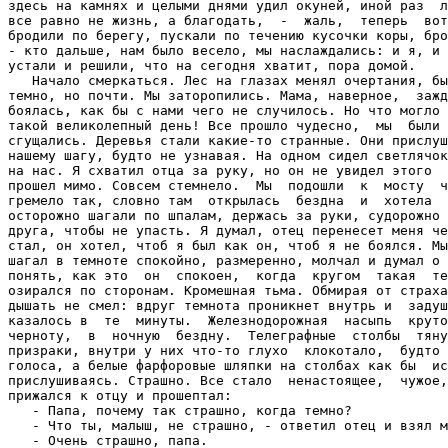
здесь на камнях и целыми днями удил окуней, иной раз  л
все равно не жизнь, а благодать,  -  жаль,  теперь  вот
бродили по берегу, пускали по течению кусочки коры, бро
- кто дальше, нам было весело, мы наслаждались: и я, и 
устали и решили, что на сегодня хватит, пора домой.

   Начало смеркаться. Лес на глазах менял очертания, бы
темно, но почти. Мы заторопились. Мама, наверное,  зажд
боялась, как бы с нами чего не случилось. Но что могло 
такой великолепный день! Все прошло чудесно,  мы  были 
сгущались. Деревья стали какие-то странные. Они прислуш
нашему шагу, будто не узнавая. На одном сидел светлячок
на нас. Я схватил отца за руку, но он не увидел этого  
прошел мимо. Совсем стемнело.  Мы  подошли  к  мосту  ч
гремело так, словно там  открылась  бездна  и  хотела  
осторожно шагали по шпалам, держась за руки, судорожно 
друга, чтобы не упасть. Я думал, отец перенесет меня че
стал, он хотел, чтоб я был как он, чтоб я не боялся. Мы
шагал в темноте спокойно, размеренно, молчал и думал о 
понять, как это  он  спокоен,  когда  кругом  такая  те
озирался по сторонам. Кромешная тьма. Обмирая от страха
дышать не смел: вдруг темнота проникнет внутрь и  задуш
казалось в  те  минуты.  Железнодорожная  насыпь  круто
черноту,  в  ночную  бездну.  Телеграфные  столбы  тяну
призраки, внутри у них что-то глухо  клокотало,  будто 
голоса, а белые фарфоровые шляпки на столбах как бы  ис
прислушиваясь. Страшно. Все стало  ненастоящее,  чужое,
прижался к отцу и прошептал:

   - Папа, почему так страшно, когда темно?

   - Что ты, малыш, не страшно, - ответил отец и взял м
   - Очень страшно, папа.
