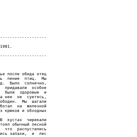
-------------------

1981.

-------------------

ье после обеда отец

ь  пение  птиц.  Мы

д.  Было  солнечно,

  придавали  особое

  были  здоровые  и

а нее  не  суетясь,

ободен.  Мы  шагали

ботал  на  железной

з крюков и обходных

В  кустах  чирикали

тоял обычный лесной

  что  распустились

ись запахи,  и  лес
