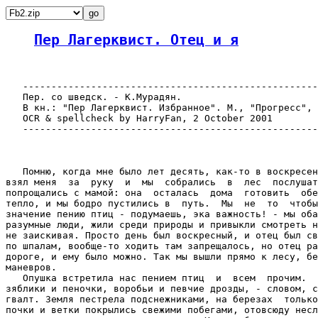
Пер Лагерквист. Отец и я
   ----------------------------------------------------
   Пер. со шведск. - К.Мурадян.

   В кн.: "Пер Лагерквист. Избранное". М., "Прогресс", 
   OCR & spellcheck by HarryFan, 2 October 2001

   ----------------------------------------------------
   Помню, когда мне было лет десять, как-то в воскресен
взял меня  за  руку  и  мы  собрались  в  лес  послушат
попрощались с мамой: она  осталась  дома  готовить  обе
тепло, и мы бодро пустились в  путь.  Мы  не  то  чтобы
значение пению птиц - подумаешь, эка важность! - мы оба
разумные люди, жили среди природы и привыкли смотреть н
не заискивая. Просто день был воскресный, и отец был св
по шпалам, вообще-то ходить там запрещалось, но отец ра
дороге, и ему было можно. Так мы вышли прямо к лесу, бе
маневров.

   Опушка встретила нас пением птиц  и  всем  прочим.  
зяблики и пеночки, воробьи и певчие дрозды, - словом, с
гвалт. Земля пестрела подснежниками, на березах  только
почки и ветки покрылись свежими побегами, отовсюду несл