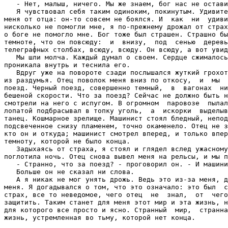
   - Нет, малыш, ничего. Мы же знаем, бог нас не остави
   Я чувствовал себя таким одиноким, покинутым. Удивите
меня от отца: он-то совсем не боялся. И  как  ни  удиви
нисколько не помогли мне, я по-прежнему дрожал от страх
о боге не помогло мне. Бог тоже был страшен. Страшно бы
темноте, что он повсюду:  и  внизу,  под  сенью  деревь
телеграфных столбах, всюду, всюду. Он всюду, а вот увид
   Мы шли молча. Каждый думал о своем. Сердце сжималось
проникала внутрь и теснила его.

   Вдруг уже на повороте сзади послышался жуткий грохот
из раздумья. Отец поволок меня вниз по откосу,  и  мы  
поезд. Черный поезд, совершенно темный,  в  вагонах  ни
бешеной скорости. Что за поезд? Сейчас не должно быть н
смотрели на него с испугом. В огромном  паровозе  пылал
лопатой подбрасывал в топку уголь,  а  искорки  выделыв
танец. Кошмарное зрелище. Машинист стоял бледный, непод
подсвеченное снизу пламенем, точно окаменело. Отец не з
кто он и откуда; машинист смотрел вперед, и только впер
темноту, которой не было конца.

   Задыхаясь от страха, я стоял и глядел вслед ужасному
поглотила ночь. Отец снова вывел меня на рельсы, и мы п
   - Странно, что за поезд? - проговорил он. - И машини
   Больше он не сказал ни слова.

   А я никак не мог унять дрожь. Ведь это из-за меня, д
меня. Я догадывался о том, что это означало: это был  с
страх, все то неведомое, чего отец  не  знал,  от  чего
защитить. Таким станет для меня этот мир и эта жизнь, н
для которого все просто и ясно. Странный  мир,  странна