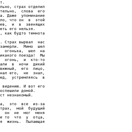
т.

льно, страх отделил

тельно,  слова  его

а. Даже  упоминание

ло, что он  в  этой

ев,  и  в  звенящих

еть его нельзя.

, как будто темнота

. Страх вырвал  нас

замерли.  Мимо  шел

  огонька,  шел  на

икакого поезда!  Мы

  огонь,  и  кто-то

али  в  ночи  дикий

вижный,  его  лицо,

нал его,  не  знал,

ед,  устремляясь  в

 видению. И вот его

оспешили домой.

ст незнакомый.

а,  это  все  из-за

трах,  мой  будущий

  он  не  мог  меня

е то  что  у  отца,

я  жизнь.  Пылающая
