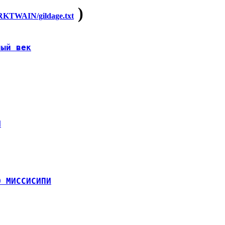
)
TWAIN/gildage.txt
ный век
И
О МИССИСИПИ