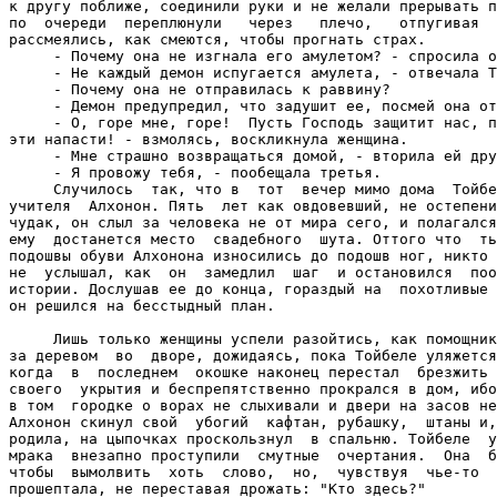
к другу поближе, соединили руки и не желали прерывать п
по  очереди  переплюнули   через   плечо,   отпугивая  
рассмеялись, как смеются, чтобы прогнать страх.

     - Почему она не изгнала его амулетом? - спросила о
     - Не каждый демон испугается амулета, - отвечала Т
     - Почему она не отправилась к раввину?

     - Демон предупредил, что задушит ее, посмей она от
     - О, горе мне, горе!  Пусть Господь защитит нас, п
эти напасти! - взмолясь, воскликнула женщина.

     - Мне страшно возвращаться домой, - вторила ей дру
     - Я провожу тебя, - пообещала третья.

     Случилось  так, что в  тот  вечер мимо дома  Тойбе
учителя  Алхонон. Пять  лет как овдовевший, не остепени
чудак, он слыл за человека не от мира сего, и полагался
ему  достанется место  свадебного  шута. Оттого что  ть
подошвы обуви Алхонона износились до подошв ног, никто 
не  услышал, как  он  замедлил  шаг  и остановился  поо
истории. Дослушав ее до конца, гораздый на  похотливые 
он решился на бесстыдный план.

     Лишь только женщины успели разойтись, как помощник
за деревом  во  дворе, дожидаясь, пока Тойбеле уляжется
когда  в  последнем  окошке наконец перестал  брезжить 
своего  укрытия и беспрепятственно прокрался в дом, ибо
в том  городке о ворах не слыхивали и двери на засов не
Алхонон скинул свой  убогий  кафтан, рубашку,  штаны и,
родила, на цыпочках проскользнул  в спальню. Тойбеле  у
мрака  внезапно проступили  смутные  очертания.  Она  б
чтобы  вымолвить  хоть  слово,  но,  чувствуя  чье-то  
прошептала, не переставая дрожать: "Кто здесь?"
