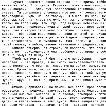
     Глухим  голосом Алхонон отвечал:  "Не кричи, Тойбе
уничтожу тебя. Я  - демон  Гурмизах, повелитель тьмы, г
диких зверей. Я - злой дух, завладевший женщиной,  исто
знаешь. Ты осмелилась упоминать мое имя  и  желать того
преисподней. Будь  же  по-твоему,  я вышел  из нее.  Не
обречешь себя на  страшные мучения  за непокорность. Ты
горами на горе Саир. Там, где  под медными небесами из 
ступала нога  человека, куда алчущий  зверь, преследуя 
путь. Там я изорву твою кожу о колючие сорняки, и пламя
катать  тебя среди скорпионов и ядовитых змей, и покуда
пыль, покуда раз и навсегда ты не будешь потеряна даже 
я не остановлюсь.  Но выполни ты  мою  волю,  и  ни оди
твоей головы, а любому твоему начинанию я предначертаю 
     Тойбеле обмерла  от страха, ей казалось, что прише
ничего не  происходило, и она пробормотала, придя в себ
меня? Я замужняя женщина".

     "Твой муж мертв.  Я был  на его погребении, - голо
нарастал. - Это правда, я не смогу засвидетельствовать 
Хаима Носсена,  чтобы  ты  снова могла выйти  замуж. Ра
словам. Кроме того, мы  остерегаемся священных свитков,
порог  синагоги. Однако, я не лгу, Тойбеле: твой муж ум
и  его  нос уже обглодан  червями. А не  хочешь мне вер
Шулхан  Арух  к  нам не  применимы,  и при живом муже т
мне!".

     Алхонон, призвавший на помощь все свое  красноречи
разошелся: он продолжал запугивать и обещать блага, зап
заклинал именами  ангелов  и  дьяволов, вампиров и люты
что могущественный  Ашмедай,  царь  всех  демонов,  при
дядей, а властительница злых духов  Лилит танцевала для
всячески ублажала.  Та самая  Шибта,  которая  похищает