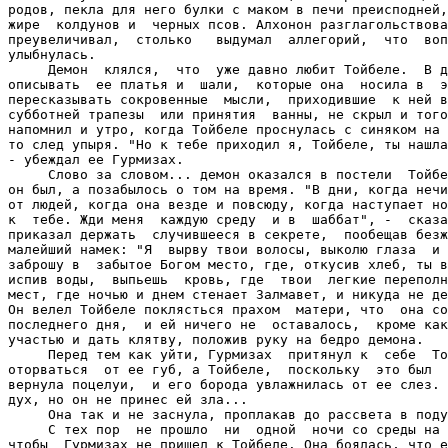
родов, пекла для него булки с маком в печи преисподней,
жире  колдунов и  черных псов. Алхонон разглагольствова
преувеличивал,  столько   выдумал  аллегорий,  что  воп
улыбнулась.

     Демон  клялся,  что  уже давно любит Тойбеле.  В д
описывать  ее платья и  шали,  которые она  носила в  э
пересказывать сокровенные  мысли,  приходившие  к ней в
субботней трапезы  или принятия  ванны, не скрыл и того
напомнил и утро, когда Тойбеле проснулась с синяком на 
то след упыря. "Но к тебе приходил я, Тойбеле, ты нашла
- убеждал ее Гурмизах.

     Слово за словом... демон оказался в постели  Тойбе
он был, а позабылось о том на время. "В дни, когда нечи
от людей, когда она везде и повсюду, когда наступает но
к  тебе. Жди меня  каждую среду  и в  шаббат", -  сказа
приказал держать  случившееся в секрете,  пообещав безж
малейший намек: "Я  вырву твои волосы, выколю глаза  и 
заброшу в  забытое Богом место, где, откусив хлеб, ты в
испив воды,  выпьешь  кровь, где  твои  легкие переполн
мест, где ночью и днем стенает Залмавет, и никуда не де
Он велел Тойбеле поклясться прахом  матери, что  она со
последнего дня,  и ей ничего не  оставалось,  кроме как
участью и дать клятву, положив руку на бедро демона.

     Перед тем как уйти, Гурмизах  притянул к  себе  То
оторваться  от ее губ, а Тойбеле,  поскольку  это был  
вернула поцелуи,  и его борода увлажнилась от ее слез. 
дух, но он не принес ей зла...

     Она так и не заснула, проплакав до рассвета в поду
     С тех пор  не прошло  ни  одной  ночи со среды на 
чтобы  Гурмизах не пришел к Тойбеле. Она боялась, что е