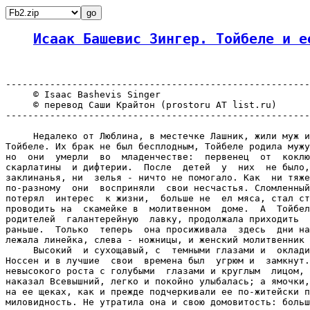
Исаак Башевис Зингер. Тойбеле и е
-------------------------------------------------------
     © Isaac Bashevis Singer

     © перевод Саши Крайтон (prostoru AT list.ru)

-------------------------------------------------------
     Недалеко от Люблина, в местечке Лашник, жили муж и
Тойбеле. Их брак не был бесплодным, Тойбеле родила мужу
но  они  умерли  во  младенчестве:  первенец  от  коклю
скарлатины  и дифтерии.  После  детей  у  них  не было,
заклинанья, ни  зелья - ничто не помогало. Как  ни тяже
по-разному  они  восприняли  свои несчастья. Сломленный
потерял  интерес  к жизни,  больше не  ел мяса, стал ст
проводить на  скамейке в  молитвенном  доме.  А  Тойбел
родителей  галантерейную  лавку, продолжала приходить  
раньше.  Только  теперь  она просиживала  здесь  дни на
лежала линейка, слева - ножницы, и женский молитвенник 
     Высокий  и сухощавый, с  темными глазами и  оклади
Носсен и в лучшие  свои  времена был  угрюм и  замкнут.
невысокого роста с голубыми  глазами и круглым  лицом, 
наказал Всевышний, легко и покойно улыбалась; а ямочки,
на ее щеках, как и прежде подчеркивали ее по-житейски п
миловидность. Не утратила она и свою домовитость: больш