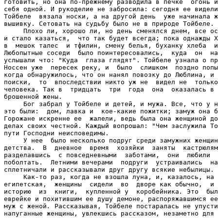
готовить, но она по-прежнему разводила в печке  огонь и
себя одной. И рукоделие не забросила: сегодня ее видели
Тойбеле  вязала носки, а на другой день  уже начинала ж
вышивку. Сетовать на судьбу было не в природе Тойбеле.

     Плохо ли, хорошо ли, но день сменялся днем, все ос
и стало казаться,  что так будет всегда; пока однажды Х
в  мешок талес  и тфилин, смену белья, буханку хлеба  и
Любопытные соседи  было поинтересовались,  куда  он  на
услышали что: "Куда  глаза глядят". Тойбеле узнала о пр
Носсен уже  пересек реку, и  было  слишком  поздно попы
когда обнаружилось, что он нанял повозку до Люблина, и 
поиски,  то  впоследствии никто уж не  видел не  только
человека. Так в  тридцать  три  года  она  оказалась в 
брошенной жены.

     Бог забрал у Тойбеле и детей, и мужа. Все, что у н
это были:  дом, лавка и  кое-какие пожитки; замуж она б
Горожане искренне ее  жалели, ведь была она женщиной до
делах своих честной. Каждый вопрошал: "Чем заслужила То
пути Господни неисповедимы.

     У нее  было несколько подруг среди замужних женщин
детства.  В  дневное  время  хозяйки  заняты  кастрюлям
разделавшись  с повседневными  заботами,  они  любили  
поболтать.  Летними вечерами  подруги  устраивались  на
сплетничали и рассказывали друг другу всякие небылицы.

     Как-то раз, когда не взошла луна, и, казалось, на 
египетская,  женщины  сидели  во  дворе как обычно,  и 
историю  из  книги,  купленной у  коробейника
.
 Это  был
еврейке и похитившим ее душу демоне, распоряжавшимся ее
муж с женой
.
 Рассказывая, Тойбеле постаралась не упусти
напуганные женщины, увлекшись рассказом, незаметно для 