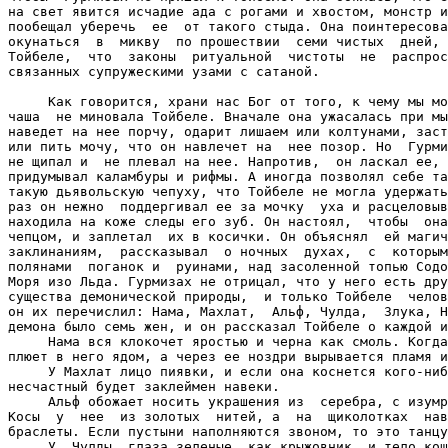
на свет явится исчадие ада с рогами и хвостом, монстр и
пообещал уберечь  ее  от такого стыда. Она поинтересова
окунаться  в  микву  по прошествии  семи чистых  дней, 
Тойбеле,  что  законы  ритуальной  чистоты  не  распрос
связанных супружескими узами с сатаной.

     Как говорится, храни нас Бог от того, к чему мы мо
чаша  не миновала Тойбеле. Вначале она ужасалась при мы
наведет на нее порчу, одарит лишаем или колтунами, заст
или пить мочу, что он навлечет на  нее позор. Но  Гурми
не щипал и  не плевал на нее. Напротив,  он ласкал ее, 
придумывал каламбуры и рифмы. А иногда позволял себе та
такую дьявольскую чепуху, что Тойбеле не могла удержать
раз он нежно  поддергивал ее за мочку  уха и расцеловыв
находила на коже следы его зуб. Он настоял,  чтобы  она
чепцом, и заплетал  их в косички. Он объяснял  ей магич
заклинаниям,  рассказывал  о ночных  духах,  с  которым
полянами  поганок и  руинами, над засоленной топью Содо
Моря изо Льда. Гурмизах не отрицал, что у него есть дру
существа демонической природы,  и только Тойбеле  челов