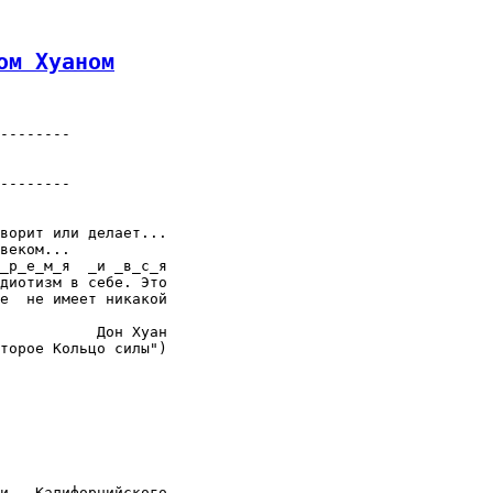
ом Хуаном
--------

--------

ворит или делает...

веком...

_р_е_м_я  _и _в_с_я

диотизм в себе. Это

е  не имеет никакой

           Дон Хуан

торое Кольцо силы")
