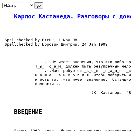
Карлос Кастанеда. Разговоры с дон
-------------------------------------------------------
 Spellchecked by Biruk, 1 Nov 98

 Spellchecked by Боровик Дмитрий, 24 Jan 1999

-------------------------------------------------------
                  ...Не имеет значения, что кто-либо го
              Т_ы_  с_а_м_ должен быть безупречным чело
                  ...Нам требуется _в_с_е  _н_а_ш_е  _в
              н_а_ш_а  _э_н_е_р_г_и_я, чтобы победить и
              и есть то,  что имеет значение.  Остально
              важности...

                                                       
                                      (К. Кастанеда  "В
ВВЕДЕНИЕ