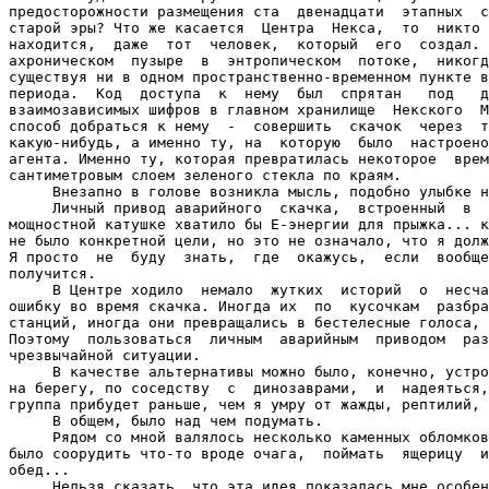
предосторожности размещения ста  двенадцати  этапных  с
старой эры? Что же касается  Центра  Некса,  то  никто 
находится,  даже  тот  человек,  который  его  создал. 
ахроническом  пузыре  в  энтропическом  потоке,  никогд
существуя ни в одном пространственно-временном пункте в
периода.  Код  доступа  к  нему  был  спрятан   под   д
взаимозависимых шифров в главном хранилище  Некского  М
способ добраться к нему  -  совершить  скачок  через  т
какую-нибудь, а именно ту, на  которую  было  настроено
агента. Именно ту, которая превратилась некоторое  врем
сантиметровым слоем зеленого стекла по краям.

     Внезапно в голове возникла мысль, подобно улыбке н
     Личный привод аварийного  скачка,  встроенный  в  
мощностной катушке хватило бы Е-энергии для прыжка... к
не было конкретной цели, но это не означало, что я долж
Я просто  не  буду  знать,  где  окажусь,  если  вообще
получится.

     В Центре ходило  немало  жутких  историй  о  несча
ошибку во время скачка. Иногда их  по  кусочкам  разбра
станций, иногда они превращались в бестелесные голоса, 
Поэтому  пользоваться  личным  аварийным  приводом  раз
чрезвычайной ситуации.

     В качестве альтернативы можно было, конечно, устро
на берегу, по соседству  с  динозаврами,  и  надеяться,
группа прибудет раньше, чем я умру от жажды, рептилий, 
     В общем, было над чем подумать.

     Рядом со мной валялось несколько каменных обломков
было соорудить что-то вроде очага,  поймать  ящерицу  и
обед...

     Нельзя сказать, что эта идея показалась мне особен