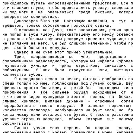
приходилось пугать импровизированными трещотками. Все п
эти слишком глупы, чтобы представлять угрозу, следовало
им под ноги и  не  оказываться  среди  листьев,  которы
невероятных количествах.

     Динозавров было три. Настоящие великаны, а  тут  н
трещоток, только собственные голосовые связки.

     Я вспомнил, как Доул, тоже оперативник, решив одна
не попал в зубы ящеру, перехватившему его между океаном
отделался обычным случаем делириум тременс: чудовище пр
не взглянув на него. Он был слишком маленьким, чтобы пр
для такого большого желудка.

     Однако я не счел этот пример утешительным.

     Трио,  направлявшееся  ко   мне,   представляло   
современникам разновидность, которую мы нарекли королев
глуповатой  ухмылки  и  ярких  отростков,  свисавших  с
побрякушкам.  У  них  были  страусиные  ноги,  вытянута
количество зубов.

     Я неподвижно лежал на песке, пытаясь изобразить ва
спеша топали ко мне, поблескивая под лучами солнца. Дву
признать просто большими, а третий был  настоящим  гига
приближения  я  все  сильнее  ощущал  исходившее  от  н
отчетливее видел пурпурные и желтые  полосы  на  боках.
слышно  хриплое,  шипящее  дыхание  -  огромным   орган
перерабатывать  много  воздуха.  Я  занялся  подсчетом 
количества кислорода, необходимого на фунт веса, но  бр
когда между нами осталось сто футов. С такого расстояни
урчание огромных желудков,  объем  которых  мне  почему
рассчитывать.

     Гигант  учуял  меня  первым.  Он  поднял   голову.
напоминавший ведро с кровью, повернулся в моем  направл