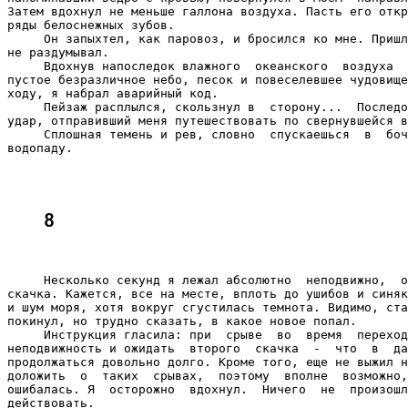
Затем вдохнул не меньше галлона воздуха. Пасть его откр
ряды белоснежных зубов.

     Он запыхтел, как паровоз, и бросился ко мне. Пришл
не раздумывал.

     Вдохнув напоследок влажного  океанского  воздуха  
пустое безразличное небо, песок и повеселевшее чудовище
ходу, я набрал аварийный код.

     Пейзаж расплылся, скользнул в  сторону...  Последо
удар, отправивший меня путешествовать по свернувшейся в
     Сплошная темень и рев, словно  спускаешься  в  боч
водопаду.

8
     Несколько секунд я лежал абсолютно  неподвижно,  о
скачка. Кажется, все на месте, вплоть до ушибов и синяк
и шум моря, хотя вокруг сгустилась темнота. Видимо, ста
покинул, но трудно сказать, в какое новое попал.

     Инструкция гласила: при  срыве  во  время  переход
неподвижность и ожидать  второго  скачка  -  что  в  да
продолжаться довольно долго. Кроме того, еще не выжил н
доложить  о  таких  срывах,  поэтому  вполне  возможно,
ошибалась. Я  осторожно  вдохнул.  Ничего  не  произошл
действовать.
