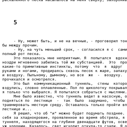
5
     - Ну, может быть, и не на вечные, - проговорил тон
бы между прочим.

     - Ну, на чуть меньший срок, - согласился я с  сами
полный рот песка.

     Это показалось мне неприятным. Я  попытался  вдохн
ноздри мгновенно забились той же субстанцией.  Это  про
какие-то примитивные инстинкты, потому  что  я  вдруг  
руками и ногами, продираясь сквозь песок к жаре, запаху
и воздуху. Пыльному, дымному, но все  же  -  воздуху.  
прочихался и осмотрелся.

     Это был  коммуникационный  туннель,  стены  которо
вздулись, словно оплавленные. Пол по щиколотку покрывал
я только что выбрался. Я попытался собраться с мыслями.
     Мне было известно, что туннель ведет в насосную, о
подняться по  лестнице  -  так  было  задумано,  чтобы 
травмировать местную среду. Оставалось только пройти вп
лестнице и...

     Я решил, что об "и" можно будет подумать позднее. 
себя за хладнокровие, проявленное во время обстрела, я 
туннеля, находящегося на глубине двенадцати футов, осве
уж хорошим. Казалось, свет исходит откуда-то сзади. Я о