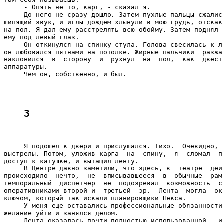
3
     Я подошел к двери и прислушался. Тихо.  Очевидно, 
выстрелы. Потом, уложив карга  на  спину,  я  сломал  п
доступ к катушке, и вытащил ленту.

     В Центре давно заметили, что здесь, в  театре  дей
происходило  нечто,  не  вписывавшееся  в  обычные  рам
темпоральный  диспетчер  не  подозревал  возможность  с
оперативниками второй и  третьей  эр.  Лента  могла  ок
ключом, который так искали планировщики Некса.

     У меня еще оставались профессиональные обязанности
желание уйти и занялся делом.

     Лента оказалась почти полностью использованной,  и