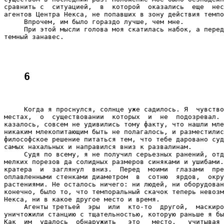
сравнить с  ситуацией,  в  которой  оказались  еще  нес
агентов Центра Некса, не попавших в зону действия темпо
     Впрочем, им было гораздо лучше, чем мне.

     При этой мысли голова моя скатилась набок, а перед
темный занавес.

6
     Когда я проснулся, солнце уже садилось. Я  чувство
местах,  о  существовании  которых  и  не  подозревал. 
казалось, совсем не удивились тому факту, что нашли мле
никаким млекопитающим быть не полагалось, и разместилис
философское решение питаться тем, что тебе даровано суд
самых нахальных и направился вниз к развалинам.

     Судя по всему, я не получил серьезных ранений, отд
мелких порезов да солидных размеров синяками и ушибами.
кратера  и  заглянул  вниз.  Перед  моими  глазами  пре
оплавленными стенками диаметром  в  сотню  ярдов,  окру
растениями. Не осталось ничего: ни людей, ни оборудован
конечно, было то, что темпоральный скачок теперь невозм
Некса, ни в какое другое место и время.

     Агенты третьей  эры  или  кто-то  другой,  маскиро
уничтожили станцию с тщательностью, которую раньше я бы
Как  им  удалось  обнаружить   это   место,   учитывая 