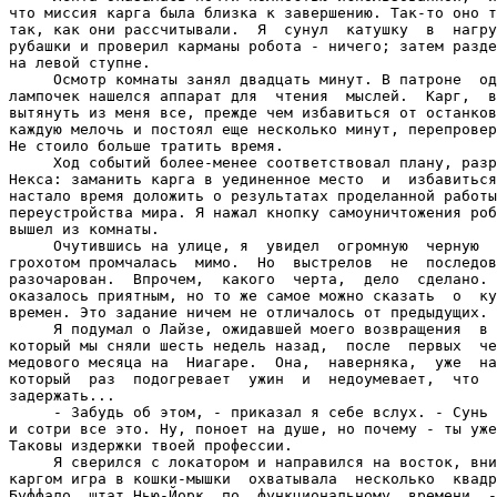
что миссия карга была близка к завершению. Так-то оно т
так, как они рассчитывали.  Я  сунул  катушку  в  нагру
рубашки и проверил карманы робота - ничего; затем разде
на левой ступне.

     Осмотр комнаты занял двадцать минут. В патроне  од
лампочек нашелся аппарат для  чтения  мыслей.  Карг,  в
вытянуть из меня все, прежде чем избавиться от останков
каждую мелочь и постоял еще несколько минут, перепровер
Не стоило больше тратить время.

     Ход событий более-менее соответствовал плану, разр
Некса: заманить карга в уединенное место  и  избавиться
настало время доложить о результатах проделанной работы
переустройства мира. Я нажал кнопку самоуничтожения роб
вышел из комнаты.

     Очутившись на улице, я  увидел  огромную  черную  
грохотом промчалась  мимо.  Но  выстрелов  не  последов
разочарован.  Впрочем,  какого  черта,  дело  сделано. 
оказалось приятным, но то же самое можно сказать  о  ку
времен. Это задание ничем не отличалось от предыдущих.

     Я подумал о Лайзе, ожидавшей моего возвращения  в 
который мы сняли шесть недель назад,  после  первых  че
медового месяца на  Ниагаре.  Она,  наверняка,  уже  на
который  раз  подогревает  ужин  и  недоумевает,  что  
задержать...

     - Забудь об этом, - приказал я себе вслух. - Сунь 
и сотри все это. Ну, поноет на душе, но почему - ты уже
Таковы издержки твоей профессии.

     Я сверился с локатором и направился на восток, вни
каргом игра в кошки-мышки  охватывала  несколько  квадр
Буффало, штат Нью-Йорк, по  функциональному  времени  -