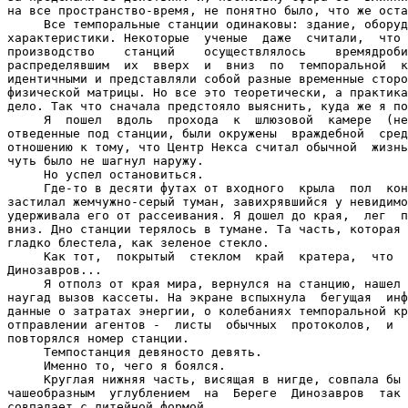
на все пространство-время, не понятно было, что же оста
     Все темпоральные станции одинаковы: здание, оборуд
характеристики. Некоторые  ученые  даже  считали,  что 
производство    станций    осуществлялось    времядроби
распределявшим  их  вверх  и  вниз  по  темпоральной  к
идентичными и представляли собой разные временные сторо
физической матрицы. Но все это теоретически, а практика
дело. Так что сначала предстояло выяснить, куда же я по
     Я  пошел  вдоль  прохода  к  шлюзовой  камере  (не
отведенные под станции, были окружены  враждебной  сред
отношению к тому, что Центр Некса считал обычной  жизнь
чуть было не шагнул наружу.

     Но успел остановиться.

     Где-то в десяти футах от входного  крыла  пол  кон
застилал жемчужно-серый туман, завихрявшийся у невидимо
удерживала его от рассеивания. Я дошел до края,  лег  п
вниз. Дно станции терялось в тумане. Та часть, которая 
гладко блестела, как зеленое стекло.

     Как тот,  покрытый  стеклом  край  кратера,  что  
Динозавров...

     Я отполз от края мира, вернулся на станцию, нашел 
наугад вызов кассеты. На экране вспыхнула  бегущая  инф
данные о затратах энергии, о колебаниях темпоральной кр
отправлении агентов -  листы  обычных  протоколов,  и  
повторялся номер станции.

     Темпостанция девяносто девять.

     Именно то, чего я боялся.

     Круглая нижняя часть, висящая в нигде, совпала бы 
чашеобразным  углублением  на  Береге  Динозавров  так 
совпадает с литейной формой.
