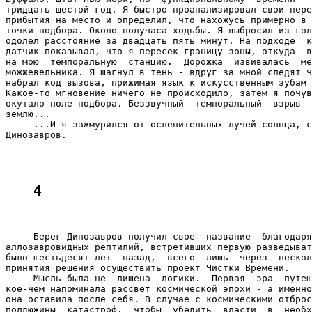
тридцать шестой год. Я быстро проанализировал свои пере
прибытия на место и определил, что нахожусь примерно в 
точки подбора. Около получаса ходьбы. Я выбросил из гол
одолел расстояние за двадцать пять минут. На подходе  к
датчик показывал, что я пересек границу зоны, откуда  в
на мою  темпоральную  станцию.  Дорожка  извивалась  ме
можжевельника. Я шагнул в тень - вдруг за мной следят ч
набрал код вызова, прижимая язык к искусственным зубам 
Какое-то мгновение ничего не происходило, затем я почув
окутало поле подбора. Беззвучный  темпоральный  взрыв  
землю...

     ...И я зажмурился от ослепительных лучей солнца, с
Динозавров.

4