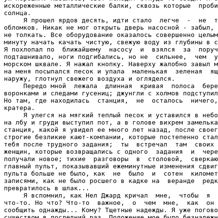
искореженные металлические балки, сквозь которые  проби
солнца.

     Я прошел ярдов десять, идти стало  легче  -  не  т
обломков. Никак не мог открыть дверь насосной - забыл, 
не толкать. Все оборудование оказалось совершенно целым
минуту начать качать чистую, свежую воду из глубины в с
Я похлопал по  ближайшему  насосу  и  взялся  за  поруч
подташнивало, ноги подгибались, но не  сильнее,  чем  у
морском шквале. Я нажал кнопку. Наверху жалобно завыл м
на меня посыпался песок и упала  маленькая  зеленая  ящ
наружу, глотнул свежего воздуха и огляделся.

     Передо мной  лежала  длинная  кривая  полоса  бере
воронками и следами гусениц; джунгли с холмов подступил
Но там, где находилась  станция,  не  осталось  ничего,
кратера.

     Я улегся на мягкий теплый песок и уставился в небо
на лбу и груди выступил пот, а в голове вихрем замелька
станция, какой я увидел ее много лет назад, после своег
строгие безликие кают-компании, которые постепенно стал
тебя после трудного задания;  ты  встречал  там  своих 
женщин, которые возвращались с одного  задания  и  чере
получали новое; тихие  разговоры  в  столовой,  сверкаю
главный пульт, показывавший ежеминутные изменения сдвиг
пульта больше не было, как  не  было  и  сотен  километ
записями, как не было росшего в кадке на  веранде  редк
превратилось в шлак...

     Я вспомнил, как Нел Джард кричал  мне,  чтобы  я  
что-то. Но что? Что-то  важное,  о  чем  мне,  как  он 
сообщить однажды... Кому? Тщетные надежды. Я уже погово
существом в последний раз. Положение мое было безнадежн