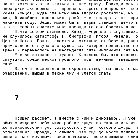
но не хотелось отказываться от нее сразу. Приходилось в
либо риск эксперимента, провал которого предрекали  все
конце концов, куда спешить? Мне здорово досталось, но  
жив; ближайшие  несколько  дней  мне  голодать  не  при
накачать воду. Ведь, может быть, взрыв станции где-то з
в этот момент спасательная команда готова броситься на 
     Почти совсем стемнело. Звезды мерцали в сгущавшихс
не случилось катастрофы в  биографии  Игоря  Рэвела,  о
Центра Некса. Волны шелестели, отступая от берега, равн
прямоходящего двуногого существа, которое неизвестно по
время и перенеслось на шестьдесят пять миллионов лет на
     Мне же хотелось в туалет. Казалось бы, это совсем 
ситуации, среди песков прошлого, под  вечными  звездами
свое.

     Затем я послонялся по окрестностям,  пытаясь  отыс
очарования, вырыл в песке яму и улегся спать.

7
     Пришел рассвет, а вместе с ним и динозавры. Я уже 
обычно издали: небольшие робкие существа скрывались из 
же прикосновения ультразвуковых лучей, которые Джард  п
отпугивания. Правда, я слышал, что еще до моего появлен
инциденты с крупными  экземплярами,  подходившими  слиш