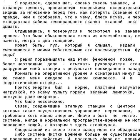
     Я поднялся, сделал шаг, словно сквозь занавес, и  
странную темноту, пронизанную  маленькими  ослепительны
видишь за мгновение перед тем, как потерять сознание от
прежде, чем я сообразил, что к чему, блеск исчез, и пер
стандартная кабина темпорального скачка  этапной  некс-
дышать.

     Отдышавшись, я повернулся и  посмотрел  на  занаве
прошел. Это была обыкновенная стена из железобетона, ес
память, метра в два толщиной.

     Может  быть,  гул,  который  я  слышал,   издали  
смешавшиеся с моими собственными ста восемьюдесятью  фу
воды?

     Я решил поразмышлять над этим  феноменом  позже.  
более неотложные  дела  -  отыскать  руководителя  стан
разрушении моей станции в результате неожиданного напад
     Комнаты на оперативном уровне я осматривал минут д
же  самое  меня  ожидало  в  жилом  комплексе.  И  в   
энергетическом отсеке...

     Приток энергии  был  в  норме,  пластины  излучате
нагрузкой, по всему пульту горели  зеленые  лампочки,  
поступал даже микроэрг.

     Что было невозможно.

     Связи, соединявшие  этапную  станцию  с  Центром  
которых также осуществлялось управление  персоналом,  р
требовали хоть каплю энергии. Иначе и быть  не  могло. 
система, нигде в нормальном пространстве-времени не мог
положение вещей, с которым я здесь столкнулся.

     Следовавший из всего этого вывод меня не обрадовал
     Либо система Чистки Времени больше не существовала
за пределами ее действия. И, поскольку сфера ее  влияни