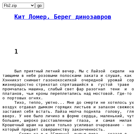
Кит Ломер. Берег динозавров
1
     Был приятный летний вечер. Мы с Лайзой  сидели  на
тающими в небе розовыми полосками заката и слушая, как 
Хэнникэт снимает газонокосилкой  очередной  урожай  сор
жизнерадостно стрекотал спрятавшийся в  густой  траве  
промчалась машина, слабый свет фар разогнал  тени  и  о
платанов, чьи кроны переплетались над мостовой. Где-то 
о портовых огнях.

     Тихо, тепло, уютно... Мне до смерти не хотелось ух
воздух отдавал дымком горящих листьев и запахом свежеск
заставил себя встать. Лайза молча подняла  голову,  гля
вверх. У нее было личико в форме сердца, маленький, чут
большие, широко расставленные  глаза,  и  самая  милая 
Крошечный шрам на щеке только усиливал очарование - он 
который придает совершенству законченность.

     - Схожу-ка я к "Симону", выпью пива, - сказал я.
