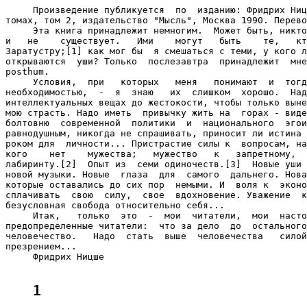
     Произведение публикуется  по  изданию: Фридрих Ниц
томах, том 2, издательство "Мысль", Москва 1990. Перево
     Эта книга принадлежит немногим.  Может быть, никто
и   не    существует.   Ими    могут   быть    те,   кт
Заратустру;[1] как мог бы  я смешаться с теми, у кого л
открываются  уши? Только  послезавтра  принадлежит  мне
posthum.

     Условия,  при   которых   меня   понимают  и  тогд
необходимостью,  -  я  знаю   их  слишком  хорошо.  Над
интеллектуальных вещах до жестокости, чтобы только выне
мою страсть. Надо иметь  привычку жить на  горах - виде
болтовню  современной  политики  и  национального  эгои
равнодушным, никогда не спрашивать, приносит ли истина 
роком для  личности... Пристрастие силы к  вопросам, на
кого    нет    мужества;   мужество   к   запретному,  
лабиринту.[2]  Опыт из  семи одиночеств.[3]  Новые уши 
новой музыки. Новые  глаза  для  самого  дальнего. Нова
которые оставались до сих пор  немыми. И  воля к  эконо
сплачивать  свою  силу,  свое  вдохновение. Уважение  к
безусловная свобода относительно себя...

     Итак,   только  это  -  мои  читатели,  мои  насто
предопределенные читатели:  что за дело  до  остального
человечество.   Надо  стать  выше  человечества   силой
презрением...

     Фридрих Ницше

1