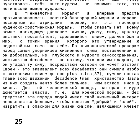
чувствовать  себя  анти-иудеем,  не  понимая  того, что
логический вывод иудаизма.

     В   "Генеалогии    морали"   я   впервые   предста
противоположность  понятий благородной морали и морали 
последнюю  из  отрицания   первой;  но   эта   последня
иудейско-христианская мораль.  Чтобы сказать Нет  всему
земле  восходящее движение  жизни, удачу, силу, красоту
инстинкт ressentiment, сделавшийся гением, должен был и
мир,   с  точки  зрения   которого  это  утверждение  ж
недостойным  само  по себе. По психологической проверке
народ самой упорнейшей жизненной  силы; поставленный в 
он добровольно, из  глубокого и мудрого самосохранения,
инстинктов decadence - не потому, что они им владеют, н
он угадал ту силу, посредством которой он может отстоят
Евреи - это эквивалент всех decadents: они сумели изобр
с актерским гением до non plus ultra[37], сумели постав
главе всех движений  decadence (как  христианство Павла
из них создать нечто более сильное,  чем всякое  иное д
жизнь.  Для  той  человеческой породы,  которая  в иуде
домогается  власти,  т. е.  для жреческой породы, - dec
средство: эта порода людей имеет свой жизненный интерес
человечество больным, чтобы понятия "добрый" и "злой", 
извратить в опасном для жизни смысле, являющемся клевет
25