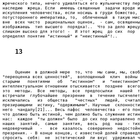
жреческого типа, нечего удивляться его жульничеству пер
наследию  жреца. Если  имеешь священные  задачи вроде и
искупления человечества, если носишь в груди божество, 
потустороннего императива, то,  облеченный  в такую мис
вне  всех чисто  рациональных оценок,  - сам, освященны
изображаешь  тип высшего  порядка!..  Что за дело жрецу
слишком высоко для этого! -  И этот жрец  до сих  пор  
определял понятие "истинный" и "неистинный"!..

13
     Оценим  в должной мере  то, что  мы сами, мы, своб
"переоценка всех ценностей",  воплощенный  клич  войны 
старыми   понятиями   об   "истинном"   и  "неистинном"
интеллектуальном отношении отыскивается  позднее  всего
это  методы.  Все  методы,  все  предпосылки   нашей  т
встречали  глубочайшее  презрение  в  течение тысячелет
исключались   из  общества   "честных"   людей,  считал
презирающими  истину, "одержимыми". Научные  склонности
него  чандалу[21]... Весь пафос  человечества - его пон
что должно быть истиной, чем должно быть служение истин
нас:  каждое  "ты должен" было  до сих пор направлено п
наших  занятий,  самые  занятия,  весь  род  наш  - тих
недоверчивый   -   все  казалось  совершенно  недостойн
презрения. - В конце концов, с известной долей справедл
спросить  себя:  не  эстетический  ли вкус  удерживал ч