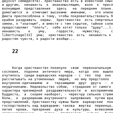
двухсот семидесяти). Христианство есть в известном смыс
и другим,  ненависть  к  инакомыслящим,  воля  к  пресл
волнующие  представления   здесь   на  переднем  плане.
домогаются  и  отмечают высокими  именами, -  это эпиле
Диета приспособлена к тому, чтобы покровительствовать б
крайне раздражать  нервы.  Христианство  есть смертельн
земли, к "знатным", и вместе с тем скрытое, тайное сопе
предоставляют  "плоть",  себе хотят только  "душу"...).
ненависть    к    уму,     гордости,    мужеству,     с
libertinage[33]  ума;  христианство  есть  ненависть к 
радостям чувств, к радости вообще...

22
     Когда христианство покинуло  свою  первоначальную 
сословия,  подонки  античного  мира,  когда  оно  вышло
очутилось  среди варварских народов - с  тех  пор  оно 
рассчитывать на утомленных  людей,  но ему предстояло  
внутренне-одичавшими  и   терзающими  друг  друга  -  л
неудачниками. Недовольство собою,  страдание от самого 
характера чрезмерной  раздражительности  и  восприимчив
буддиста,  а  скорее наоборот, - чересчур сильное стрем
боли,  к  разрешению внутреннего  напряжения  путем вра
представлений. Христианству нужны были  варварские  пон
господствовать над варварами: такова  жертва  первенца,
пития  крови,  презрение  духа  и  культуры,  всевозмож