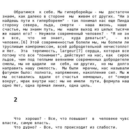
     Обратимся  к себе. Мы гиперборейцы - мы  достаточн
знаем, как далеко в стороне  мы  живем от других. "Ни з
найдешь пути к гипербореям" - так понимал нас еще Пинда
сторону  севера,  льда,  смерти  -  наша  жизнь,  наше 
счастье, мы знаем путь, мы  нашли выход из целых тысяче
же нашел его? - Неужели современный человек? - "Я не зн
я   все,   что   не  знает,   куда  деваться",   -   вз
человек.[6] Этой современностью болели мы, мы болели ле
трусливым компромиссом, всей добродетельной нечистоплот
и Нет.  Эта  терпимость, largeur[7] сердца, которая все
потому что все "понимает", действует на нас, как  сирок
льдов, чем под теплыми веяниями современных добродетеле
смелы, мы не щадили  ни  себя, ни других,  но мы  долго
направить нашу смелость.  Мы были  мрачны, нас называли
фатумом было: полнота, напряжение, накопление сил. Мы ж
мы  оставались  вдали  от счастья  немощных,  от "смире
вокруг, мрак внутри нас: мы не имели  пути, формула наш
одно Нет, одна прямая линия, одна цель.

2
     Что  хорошо? - Все, что повышает  в  человеке чувс
власти, самую власть.

     Что дурно? - Все, что происходит из слабости.
