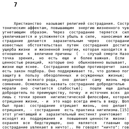
7
     Христианство  называют религией сострадания. Состр
тоническим аффектам, повышающим  энергию жизненного чув
угнетающим  образом.  Через  сострадание  теряется  сил
увеличивается и усложняется убыль в силе,  наносимая жи
страдание  делается   заразительным  через   сострадани
известных  обстоятельствах  путем  сострадания  достига
ущерба жизни  и жизненной энергии, которая находится в 
отношении  к  величине причины  (  - случай смерти Назо
точка  зрения,  но  есть  еще  и  более важная.  Если  
ценностью реакций,  которые оно  обыкновенно вызывает, 
жизни еще яснее.  Сострадание вообще противоречит  зако
есть закон подбора. Оно поддерживает то, что должно пог
защиту в  пользу  обездоленных  и осужденных  жизнью;  
неудачное  всякого рода,  оно  делает  саму  жизнь  мра
сомнение. Осмелились назвать сострадание добродетелью  
морали  оно  считается  слабостью);   пошли  еще  дальш
добродетель по преимуществу, почву  и источник всех  до
лишь с точки зрения  нигилистической философии, которая
отрицание жизни, - и  это надо всегда иметь в виду. Шоп
был  прав:  сострадание  отрицает  жизнь,  оно  делает 
отрицания,  - сострадание  есть практика нигилизма.[15]
этот угнетающий и  заразительный инстинкт уничтожает  т
исходят из  поддержания  и  повышения ценности  жизни: 
охраняя  все  бедствующее,  оно  является   главным  ор
сострадание увлекает в ничто!.. Не говорят "ничто": гов