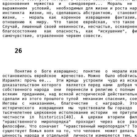
вдохновения  мужества  и   самодоверия...  Мораль  не  
выражением  условий,  необходимых для жизни и роста нар
инстинкта  жизни, но, сделавшись абстрактною,  становит
жизни,  -  мораль  как  коренное  извращение  фантазии,
отношению  к  миру.  Что  такое  еврейская,  что такое 
Случай, лишенный своей невинности, несчастье, осквернен
благосостояние   как  опасность,  как  "искушение",  фи
самочувствие, отравленное червем совести.

26
     Понятие о  Боге извращено;  понятие  о  морали изв
остановилось еврейское  жречество. Можно  было обойтись
Израиля: прочь ее...  Эти жрецы  устроили  чудо из иска
доказательством которого  является перед нами  добрая ч
собственного народа  они  перенесли в религию с полным 
всяким  преданием, над всякой исторической действительн
сделали из этого прошлого тупой  механизм спасения, сое
Иеговы  с  наказанием,  благочестие   с  наградой.  Это
исторического  извращения  мы  чувствовали бы гораздо  
тысячелетнее церковное истолкование истории  не притупи
честности  in  historicis[40].  А  церкви  вторили  фил
"нравственного  миропорядка"  проходит  через  все  раз
философии. Что означает  "нравственный миропорядок"? То
существует Божья воля на то, что человек  может делать 
ценность народа и отдельной  личности измеряется тем, к