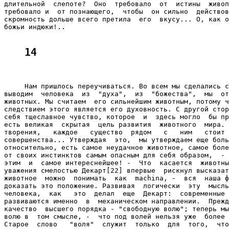
длительной  слепоте?  Оно  требовало  от  истины  живоп
требовало и  от познающего,  чтобы  он сильно  действов
скромность дольше всего претила  его  вкусу... О, как о
божьи индюки!..

14
     Нам пришлось переучиваться. Во всем мы сделались с
выводим  человека  из  "духа",  из  "божества",  мы  от
животных. Мы считаем  его сильнейшим животным, потому ч
следствием этого является его духовность. С другой стор
себя тщеславное чувство, которое  и  здесь могло  бы пр
есть великая  скрытая  цель развития  животного  мира. 
творения,   каждое   существо  рядом   с   ним   стоит 
совершенства... Утверждая  это,  мы утверждаем еще боль
относительно, есть самое неудачное животное, самое боле
от своих инстинктов самым опасным для себя образом,  - 
этим  и  самое интереснейшее! -  Что  касается  животны
уважения смелостью Декарт[22] впервые  рискнул высказат
животное  можно  понимать  как  machina, -  вся  наша ф
доказать это положение. Развивая  логически  эту  мысль
человека,  как   это  делал  еще  Декарт:  современные 
развиваются именно  в  механическом направлении.  Прежд
качество  высшего порядка - "свободную волю"; теперь мы
волю в  том смысле, -  что под волей нельзя уже  более 
Старое  слово   "воля"  служит  только  для  того,  что