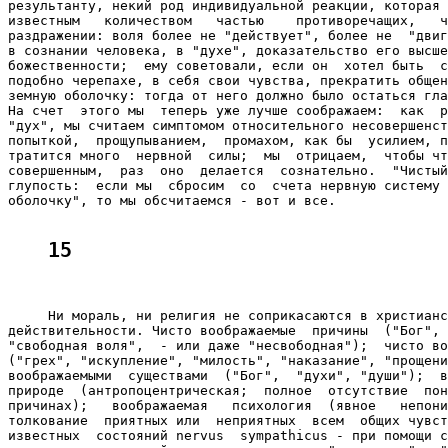
результанту, некий род индивидуальной реакции, которая 
известным   количеством   частью    противоречащих,   ч
раздражении: воля более не "действует", более не  "двиг
в сознании человека, в "духе", доказательство его высше
божественности;  ему советовали, если он  хотел быть  с
подобно черепахе, в себя свои чувства, прекратить общен
земную оболочку: тогда от него должно было остаться гла
На счет  этого мы  теперь уже лучше соображаем:  как  р
"дух", мы считаем симптомом относительного несовершенст
попыткой,  прощупыванием,  промахом, как бы  усилием, п
тратится много  нервной  силы;  мы  отрицаем,  чтобы чт
совершенным,  раз  оно  делается  сознательно.  "Чистый
глупость:  если мы  сбросим  со  счета нервную систему 
оболочку", то мы обсчитаемся - вот и все.

15
     Ни мораль, ни религия не соприкасаются в христианс
действительности. Чисто воображаемые  причины  ("Бог", 
"свободная воля",  - или даже "несвободная");  чисто во
("грех", "искупление", "милость", "наказание", "прощени
воображаемыми  существами  ("Бог",  "духи", "души");  в
природе  (антропоцентрическая;  полное  отсутствие  пон
причинах);   воображаемая   психология  (явное   непони
толкование  приятных или  неприятных  всем  общих чувст
известных  состояний nervus  sympathicus - при помощи с