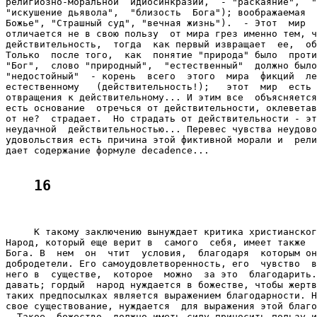
религиозно-моральной  идиосинкразии,  - "раскаяние",  "
"искушение дьявола",  "близость  Бога"); воображаемая  
Божье", "Страшный суд", "вечная жизнь").  - Этот  мир  
отличается не в свою пользу  от мира грез именно тем, ч
действительность,  тогда  как первый извращает  ее,  об
Только  после того,  как  понятие "природа" было  проти
"Бог",  слово "природный",  "естественный"  должно было
"недостойный"  - корень  всего  этого  мира  фикций  ле
естественному   (действительность!);   этот  мир  есть 
отвращения к действительному... И этим все  объясняется
есть основание  отречься от действительности, оклеветав
от не?  страдает.  Но страдать от действительности - эт
неудачной  действительностью... Перевес чувства неудово
удовольствия есть причина этой фиктивной морали и  рели
дает содержание формуле decadence...

16
     К такому заключению вынуждает критика христианског
Народ, который еще верит в  самого  себя, имеет также  
Бога. В  нем  он  чтит  условия,  благодаря  которым он
добродетели. Его самоудовлетворенность, его  чувство  в
него в  существе,  которое  можно  за это  благодарить.
давать; гордый  народ нуждается в божестве, чтобы жертв
таких предпосылках является выражением благодарности. Н
свое существование, нуждается  для выражения этой благо
- Такое  божество  должно иметь силу приносить пользу и