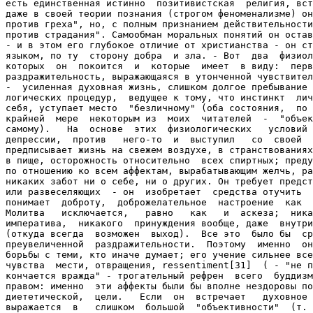
есть единственная истинно  позитивистская  религия, вст
даже в своей теории познания (строгом феноменализме) он
против греха", но, с полным признанием действительности
против страдания". Самообман моральных понятий он остав
- и в этом его глубокое отличие от христианства - он ст
языком, по ту  сторону добра  и зла. - Вот  два  физиол
которых  он  покоится  и  которые  имеет  в виду:  перв
раздражительность, выражающаяся в утонченной чувствител
-  усиленная духовная жизнь, слишком долгое пребывание 
логических процедур,  ведущее к тому, что инстинкт  лич
себя, уступает место  "безличному" (оба состояния,  по 
крайней  мере  некоторым из  моих  читателей  -  "объек
самому).   На  основе  этих  физиологических   условий 
депрессии,  против   него-то  и  выступил   со  своей  
предписывает жизнь на свежем воздухе, в странствованиях
в пище, осторожность относительно  всех спиртных; преду
по отношению ко всем аффектам, вырабатывающим желчь, ра
никаких забот ни о себе, ни о других. Он требует предст
или развеселяющих  - он  изобретает  средства отучить  
понимает  доброту,  доброжелательное  настроение  как  
Молитва   исключается,   равно   как   и  аскеза;  ника
императива,  никакого  принуждения вообще, даже  внутри
(откуда всегда  возможен  выход).  Все это  было бы  ср
преувеличенной  раздражительности.  Поэтому  именно  он
борьбы с теми, кто иначе думает; его учение сильнее все
чувства  мести, отвращения, ressentiment[31]  ( - "не п
кончается вражда" - трогательный рефрен  всего  буддизм
правом: именно  эти аффекты были бы вполне нездоровы по
диететической,  цели.   Если  он  встречает   духовное 
выражается  в   слишком  большой  "объективности"  (т. 