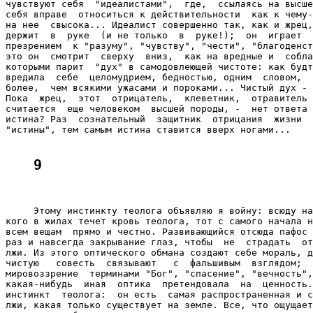
чувствуют себя  "идеалистами",  где,  ссылаясь на высше
себя вправе  относиться к действительности  как к чему-
на нее  свысока... Идеалист совершенно так, как и жрец,
держит  в  руке  (и не только  в  руке!);  он  играет  
презрением  к "разуму", "чувству", "чести", "благоденст
это он  смотрит  сверху  вниз,  как на вредные и  собла
которыми парит  "дух" в самодовлеющей чистоте: как будт
вредила  себе  целомудрием, бедностью, одним  словом,  
более,  чем всякими ужасами и пороками... Чистый дух - 
Пока  жрец,  этот  отрицатель,  клеветник,  отравитель 
считается  еще человеком  высшей породы, -  нет ответа 
истина? Раз  сознательный  защитник  отрицания  жизни  
"истины", тем самым истина ставится вверх ногами...

9
     Этому инстинкту теолога объявляю я войну: всюду на
кого в жилах течет кровь теолога, тот с самого начала н
всем вещам  прямо и честно. Развивающийся отсюда пафос 
раз и навсегда закрывание глаз, чтобы  не  страдать  от
лжи. Из этого оптического обмана создают себе мораль, д
чистую   совесть  связывают   с  фальшивым  взглядом;  
мировоззрение  терминами "Бог", "спасение", "вечность",
какая-нибудь  иная  оптика  претендовала  на  ценность.
инстинкт  теолога:  он есть  самая распространенная и с
лжи, какая только существует на земле. Все, что ощущает