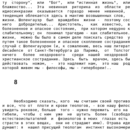
ту  сторону",  или  "Бог",  или "истинная  жизнь",  или
блаженство...  Эта  невинная  риторика  из  области  ре
идиосинкразии  оказывается  гораздо  менее  невинной,  
тенденция облекается здесь в мантию возвышенных слов,  
жизни. Шопенгауэр  был  враждебен  жизни -  поэтому сос
него   добродетелью...  Аристотель,   как  известно,  в
болезненное и опасное состояние,  при котором недурно к
слабительному; он  понимал трагедию - как слабительное.
жизни,  можно бы было в самом деле поискать средство  у
путем такое болезненное и опасное скопление сострадания
случай с Шопенгауэром (и, к сожалению, весь наш литерат
decadence  от Санкт-Петербурга до  Парижа,  от  Толстог
ничего   более  нездорового   среди  нашей  нездоровой 
христианское сострадание. Здесь  быть  врачом, здесь бы
действовать  ножом,  -  это надлежит нам,  это наш  род
которой живем мы - философы, мы - гипербореи!..

8
     Необходимо сказать, кого  мы считаем своей противо
и все, что от  плоти и крови теологов, - всю нашу филос
увидеть роковое, больше  того - нужно пережить  его на 
гибели,  чтобы  с ним  уже  не  шутить  более  (свободо
естествоиспытателей  и  физиологов в моих  глазах есть 
страсти в этих вещах,  они не страдают ими). Отрава иде
думают: я  нашел присущий теологам  инстинкт высокомери