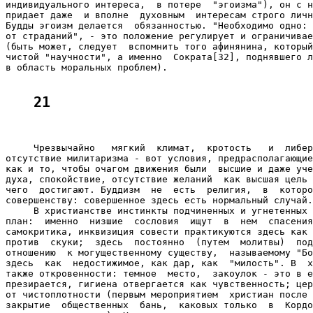
индивидуального интереса,  в потере  "эгоизма"), он с н
придает даже  и вполне  духовным  интересам строго личн
Будды эгоизм делается  обязанностью. "Необходимо одно: 
от страданий", - это положение регулирует и ограничивае
(быть может, следует  вспомнить того афинянина, который
чистой "научности", а именно  Сократа[32], поднявшего л
в область моральных проблем).

21
     Чрезвычайно   мягкий  климат,  кротость   и  либер
отсутствие милитаризма - вот условия, предрасполагающие
как и то, чтобы очагом движения были  высшие и даже уче
духа, спокойствие, отсутствие желаний  как высшая цель 
чего  достигают. Буддизм  не  есть  религия,  в  которо
совершенству: совершенное здесь есть нормальный случай.
     В христианстве инстинкты подчиненных и угнетенных 
план:  именно  низшие  сословия  ищут  в  нем  спасения
самокритика, инквизиция совести практикуются здесь как 
против  скуки;  здесь  постоянно  (путем  молитвы)  под
отношению  к могущественному существу,  называемому "Бо
здесь  как  недостижимое, как дар, как  "милость". В  х
также откровенности: темное  место,  закоулок - это в е
презирается, гигиена отвергается как чувственность; цер
от чистоплотности (первым мероприятием  христиан после 
закрытие  общественных  бань,  каковых только  в  Кордо