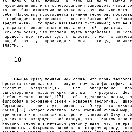
то  должно  быть  ложным:  в  этом  мы  почти  имеем  к
глубочайший инстинкт самосохранения запрещает, чтобы ре
то  ни  было отношении пользовалась почетом  или хотя  
себе. Поскольку простирается влияние теологов, постольк
- необходимо подмениваются  понятия "истинный"  и "ложн
вредит жизни,  то здесь называется "истинным"; что ее в
утверждает, оправдывает и доставляет  ей торжество, то 
Если случается, что теологи, путем воздействия  на "сов
народов), протягивают руку к  власти, то мы  не сомнева
каждый  раз  тут  происходит:  воля  к  концу,  нигилис
власти...

10
     Немцам сразу понятны мои слова, что кровь теологов
Протестантский пастор -  дедушка немецкой философии,  с
peccatum    originale[16].    Вот    определение    про
односторонний  паралич христианства -  и разума... Дост
"тюбингенская  школа",[17]  чтобы  сделалось  ясным,  ч
философия в основании своем - коварная теология... Шваб
Германии,  -  они  лгут  невинно...  Откуда  то  ликова
Канта,[18] которое охватило  весь немецкий ученый мир, 
три четверти из сыновей пасторов и  учителей? Откуда уб
до сих пор находящее  свой отзвук, что с  Кантом началс
Инстинкт теолога в немецком ученом угадал, что  теперь 
возможным... Открылась лазейка  к  старому идеалу;  пон