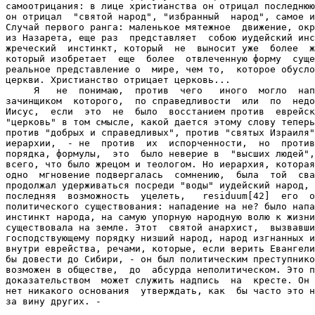
самоотрицания: в лице христианства он отрицал последнюю
он отрицал  "святой народ", "избранный  народ", самое и
Случай первого ранга: маленькое мятежное  движение, окр
из Назарета, еще раз  представляет  собою иудейский инс
жреческий  инстинкт, который  не  выносит уже  более  ж
который изобретает  еще  более  отвлеченную форму  суще
реальное представление о  мире, чем то,  которое обусло
церкви. Христианство отрицает церковь...

     Я   не  понимаю,  против  чего   иного  могло  нап
зачинщиком  которого,  по справедливости  или  по  недо
Иисус,  если  это  не  было  восстанием против  еврейск
"церковь" в том смысле, какой дается этому слову теперь
против "добрых и справедливых", против "святых Израиля"
иерархии,  - не  против  их  испорченности,  но  против
порядка, формулы,  это  было неверие в  "высших людей",
всего, что было жрецом и теологом. Но иерархия, которая
одно  мгновение подвергалась  сомнению,  была  той  сва
продолжал удерживаться посреди "воды" иудейский народ, 
последняя  возможность  уцелеть,   residuum[42]  его  о
политического существования: нападение на не? было напа
инстинкт народа, на самую упорную народную волю к жизни
существовала на земле. Этот  святой анархист,  вызвавши
господствующему порядку низший народ, народ изгнанных и
внутри еврейства, речами, которые, если верить Евангели
бы довести до Сибири, - он был политическим преступнико
возможен в обществе,  до  абсурда неполитическом. Это п
доказательством  может служить надпись  на  кресте. Он 
нет никакого основания  утверждать, как  бы часто это н
за вину других. -
