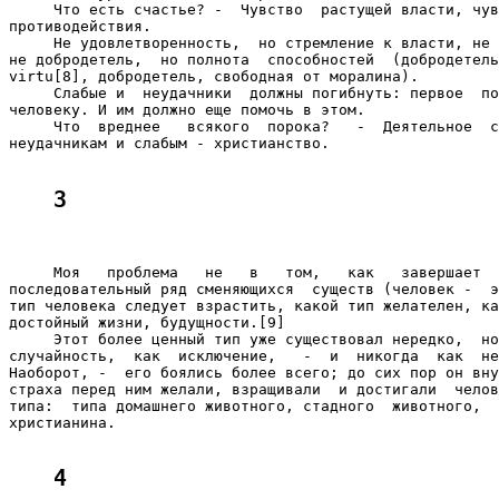
     Что есть счастье? -  Чувство  растущей власти, чув
противодействия.

     Не удовлетворенность,  но стремление к власти, не 
не добродетель,  но полнота  способностей  (добродетель
virtu[8], добродетель, свободная от моралина).

     Слабые и  неудачники  должны погибнуть: первое  по
человеку. И им должно еще помочь в этом.

     Что  вреднее   всякого  порока?   -  Деятельное  с
неудачникам и слабым - христианство.

3
     Моя   проблема   не   в   том,   как   завершает  
последовательный ряд сменяющихся  существ (человек -  э
тип человека следует взрастить, какой тип желателен, ка
достойный жизни, будущности.[9]

     Этот более ценный тип уже существовал нередко,  но
случайность,  как  исключение,   -  и  никогда  как  не
Наоборот, -  его боялись более всего; до сих пор он вну
страха перед ним желали, взращивали  и достигали  челов
типа:  типа домашнего животного, стадного  животного,  
христианина.

4