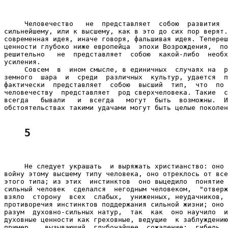
     Человечество   не  представляет  собою  развития  
сильнейшему, или к высшему, как в это до сих пор верят.
современная идея, иначе говоря, фальшивая идея. Тепереш
ценности глубоко ниже европейца  эпохи Возрождения,  по
решительно   не  представляет  собою  какой-либо  необх
усиления.

     Совсем  в  ином смысле, в единичных  случаях на  р
земного  шара  и  среди  различных  культур, удается  п
фактически  представляет  собою  высший  тип,  что  по 
человечеству  представляет  род сверхчеловека. Такие  с
всегда   бывали   и  всегда   могут  быть  возможны.  И
обстоятельствах такими удачами могут быть целые поколен
5
     Не следует украшать  и выряжать христианство: оно 
войну этому высшему типу человека, оно отреклось от все
этого типа; из этих  инстинктов  оно выцедило  понятие 
сильный человек  сделался  негодным человеком,  "отверж
взяло  сторону  всех  слабых,  униженных, неудачников, 
противоречия инстинктов поддержания сильной жизни; оно 
разум  духовно-сильных натур,  так  как  оно научило  и
духовные ценности как греховные, ведущие  к заблуждению
пример,   вызывающий  глубочайшее  сожаление:  гибель  