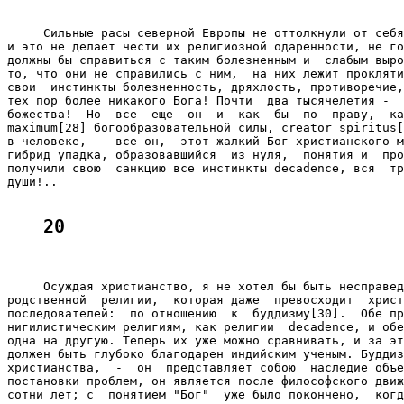
     Сильные расы северной Европы не оттолкнули от себя
и это не делает чести их религиозной одаренности, не го
должны бы справиться с таким болезненным и  слабым выро
то, что они не справились с ним,  на них лежит прокляти
свои  инстинкты болезненность, дряхлость, противоречие,
тех пор более никакого Бога! Почти  два тысячелетия -  
божества!  Но  все  еще  он  и  как  бы  по  праву,  ка
maximum[28] богообразовательной силы, creator spiritus[
в человеке, -  все он,  этот жалкий Бог христианского м
гибрид упадка, образовавшийся  из нуля,  понятия и  про
получили свою  санкцию все инстинкты decadence, вся  тр
души!..

20
     Осуждая христианство, я не хотел бы быть несправед
родственной  религии,  которая даже  превосходит  христ
последователей:  по отношению  к  буддизму[30].  Обе пр
нигилистическим религиям, как религии  decadence, и обе
одна на другую. Теперь их уже можно сравнивать, и за эт
должен быть глубоко благодарен индийским ученым. Буддиз
христианства,  -  он  представляет собою  наследие объе
постановки проблем, он является после философского движ
сотни лет; с  понятием "Бог"  уже было покончено,  когд