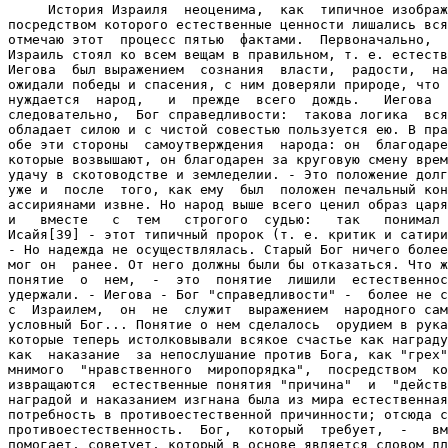
     История Израиля  неоценима,  как  типичное изображ
посредством которого естественные ценности лишались вся
отмечаю этот  процесс пятью  фактами.  Первоначально,  
Израиль стоял ко всем вещам в правильном, т. е. естеств
Иегова  был выражением  сознания  власти,  радости,  на
ожидали победы и спасения, с ним доверяли природе, что 
нуждается  народ,   и  прежде  всего  дождь.   Иегова  
следовательно,  Бог справедливости:  такова логика  вся
обладает силою и с чистой совестью пользуется ею. В пра
обе эти стороны  самоутверждения  народа: он  благодаре
которые возвышают, он благодарен за круговую смену врем
удачу в скотоводстве и земледелии. - Это положение долг
уже и  после  того, как ему  был  положен печальный кон
ассириянами извне. Но народ выше всего ценил образ царя
и   вместе   с  тем   строгого  судью:   так   понимал 
Исайя[39] - этот типичный пророк (т. е. критик и сатири
- Но надежда не осуществлялась. Старый Бог ничего более
мог он  ранее. От него должны были бы отказаться. Что ж
понятие  о  нем,  -  это  понятие  лишили  естественнос
удержали. - Иегова - Бог "справедливости" -  более не с
с  Израилем,  он  не  служит  выражением  народного сам
условный Бог... Понятие о нем сделалось  орудием в рука
которые теперь истолковывали всякое счастье как награду
как  наказание  за непослушание против Бога, как "грех"
мнимого  "нравственного  миропорядка",  посредством  ко
извращаются  естественные понятия "причина"  и  "действ
наградой и наказанием изгнана была из мира естественная
потребность в противоестественной причинности; отсюда с
противоестественность.  Бог,  который  требует,  -   вм
помогает, советует, который в основе является словом дл