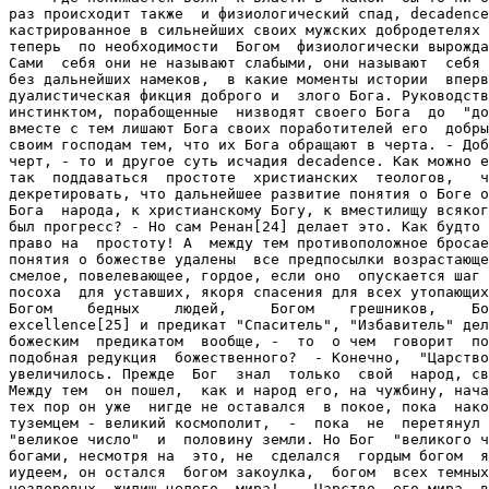
раз происходит также  и физиологический спад, decadence
кастрированное в сильнейших своих мужских добродетелях 
теперь  по необходимости  Богом  физиологически вырожда
Сами  себя они не называют слабыми, они называют  себя 
без дальнейших намеков,  в какие моменты истории  вперв
дуалистическая фикция доброго и  злого Бога. Руководств
инстинктом, порабощенные  низводят своего Бога  до  "до
вместе с тем лишают Бога своих поработителей его  добры
своим господам тем, что их Бога обращают в черта. - Доб
черт, - то и другое суть исчадия decadence. Как можно е
так  поддаваться  простоте  христианских  теологов,   ч
декретировать, что дальнейшее развитие понятия о Боге о
Бога  народа, к христианскому Богу, к вместилищу всяког
был прогресс? - Но сам Ренан[24] делает это. Как будто 
право на  простоту! А  между тем противоположное бросае
понятия о божестве удалены  все предпосылки возрастающе
смелое, повелевающее, гордое, если оно  опускается шаг 
посоха  для уставших, якоря спасения для всех утопающих
Богом    бедных    людей,     Богом    грешников,    Бо
excellence[25] и предикат "Спаситель", "Избавитель" дел
божеским  предикатом  вообще, -  то  о чем  говорит  по
подобная редукция  божественного?  - Конечно,  "Царство
увеличилось. Прежде  Бог  знал  только  свой  народ, св
Между тем  он пошел,  как и народ его, на чужбину, нача
тех пор он уже  нигде не оставался  в покое, пока  нако
туземцем - великий космополит,  -  пока  не  перетянул 
"великое число"  и  половину земли. Но Бог  "великого ч
богами, несмотря на  это, не  сделался  гордым богом  я
иудеем, он остался  богом закоулка,  богом  всех темных
нездоровых  жилищ целого  мира!..  Царство  его мира  в