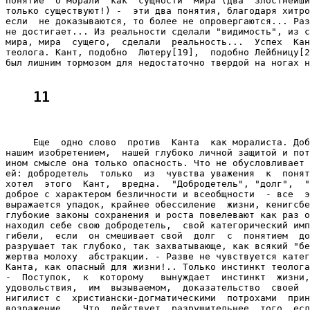
понятие  о морали  как  сущности  мира (два  злостнейши
только существуют!) -  эти два понятия, благодаря хитро
если  не доказываются, то более не опровергаются... Раз
не достигает... Из реальности сделали "видимость", из с
мира, мира  сущего,  сделали  реальность...  Успех  Кан
теолога. Кант, подобно  Лютеру[19],  подобно Лейбницу[2
был лишним тормозом для недостаточно твердой на ногах н
11
     Еще  одно слово  против  Канта  как моралиста. Доб
нашим изобретением,  нашей глубоко личной защитой и пот
ином смысле она только опасность. Что не обусловливает 
ей: добродетель  только  из  чувства уважения  к  понят
хотел  этого  Кант,  вредна.  "Добродетель", "долг",  "
доброе с характером безличности и всеобщности  - все  э
выражается упадок, крайнее обессиление  жизни, кенигсбе
глубокие законы сохранения и роста повелевают как раз о
находил себе свою добродетель,  свой категорический имп
гибели,  если  он смешивает свой  долг  с  понятием  до
разрушает так глубоко, так захватывающе, как всякий "бе
жертва молоху  абстракции. - Разве не чувствуется катег
Канта, как опасный для жизни!.. Только инстинкт теолога
-  Поступок,  к  которому   вынуждает  инстинкт  жизни,
удовольствия,  им  вызываемом,  доказательство  своей  
нигилист с  христиански-догматическими  потрохами  прин
возражение... Что  действует  разрушительнее  того, есл