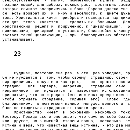
сверхчувственные  -  пытки,  помпезность  культа.  Будд
поздних людей, для добрых, нежных рас,  достигших высше
которые слишком восприимчивы к боли (Европа далеко еще 
он  есть возврат их  к  миру и веселости, к  диете духа
тела. Христианство хочет приобрести господство над дики
его для  этого  является  -  сделать их  больными.  Дел
христианский  рецепт к  приручению, к "цивилизации".  Б
цивилизации, приведшей  к усталости, близящейся к концу
застает такой цивилизации, - при  благоприятных обстоят
устанавливает.

23
     Буддизм, повторяю еще раз, в сто  раз холоднее, пр
Он не нуждается в  том, чтобы своему  страданию, своей 
вид приличия, толкуя его как грех,  - он  просто говори
страдаю".  Для  варвара,  напротив,   страдание  само  
неприличное:  он  нуждается  в  известном  истолковании
признаться, что он страдает (его инстинкт прежде всего 
чтобы  отрицать  страдание,  скрывая  его).  Слово  "дь
благодеянием:  в нем имели налицо  могущественного и  с
было не стыдиться страдания от такого врага. -

     Христианство  имеет  в  основании  несколько  тонк
Востоку. Прежде всего оно знает, что само по себе безра
или  другое, но в высшей  степени важно,  насколько  ве
Истина и вера, что известная вещь истинна, - это два ми
почти  противоположных интересов:  к тому и  другому  в