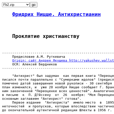
Фридрих Ницше. Антихристианин
Проклятие христианству
-------------------------------------------------------
     Предисловие А.М. Руткевича

Origin: сайт Андрея Якушева http://yakushev.wallst
     OCR: Алексей Бердников

-------------------------------------------------------
     "Антихрист" был задуман  как первая книга "Переоце
писался почти параллельно с "Сумерками идолов" (предисл
помечено датой завершения новой рукописи - 30 сентября 
план изменился, и  уже 20 ноября Ницше сообщает Г. Бран
ним законченной "Переоценке всех ценностей". Аналогично
в письме  к  П. Д?йссену  от  26  ноября: "Моя Переоцен
основным заглавием "Антихрист" готова".

     Первое издание  "Антихриста"  имело место  в  1895
неточностей  и пропусков, которые впоследствии частично
до окончательной аутентичной редакции Шлехты в 1956 г.
