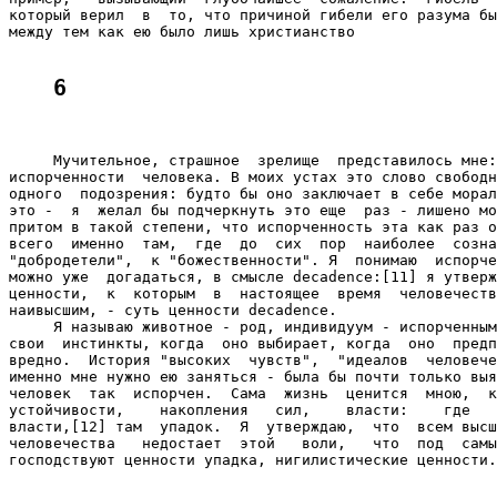
который верил  в  то, что причиной гибели его разума бы
между тем как ею было лишь христианство

6
     Мучительное, страшное  зрелище  представилось мне:
испорченности  человека. В моих устах это слово свободн
одного  подозрения: будто бы оно заключает в себе морал
это -  я  желал бы подчеркнуть это еще  раз - лишено мо
притом в такой степени, что испорченность эта как раз о
всего  именно  там,  где  до  сих  пор  наиболее  созна
"добродетели",  к "божественности". Я  понимаю  испорче
можно уже  догадаться, в смысле decadence:[11] я утверж
ценности,  к  которым  в  настоящее  время  человечеств
наивысшим, - суть ценности decadence.

     Я называю животное - род, индивидуум - испорченным
свои  инстинкты, когда  оно выбирает, когда  оно  предп
вредно.  История "высоких  чувств",  "идеалов  человече
именно мне нужно ею заняться - была бы почти только выя
человек  так  испорчен.  Сама  жизнь  ценится  мною,  к
устойчивости,    накопления   сил,    власти:    где   
власти,[12] там  упадок.  Я  утверждаю,  что  всем высш
человечества   недостает  этой   воли,   что  под  самы
господствуют ценности упадка, нигилистические ценности.
