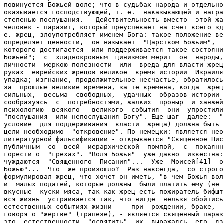
повинуется Божьей воле; что в судьбах народа и отдельно
оказывается господствующей, т. е.  наказывающей и награ
степенью послушания. - Действительность вместо  этой жа
человек - паразит, который преуспевает на счет всего зд
е. жрец, злоупотребляет именем Бога: такое положение ве
определяет ценности,  он называет  "Царством Божьим",  
которого достигается  или поддерживается такое состояни
Божьей";  с  хладнокровным  цинизмом мерит  он  народы,
личности  меркою полезности  или  вреда для власти жрец
руках  еврейских жрецов великое  время истории  Израиля
упадка; изгнание, продолжительное несчастье, обратилось
за  прошлые великие времена, за те времена, когда  жрец
сильных,  весьма  свободных,  удачных  образов истории 
сообразуясь  с  потребностями, жалких  проныр  и ханжей
психологию  всякого   великого  события  они  упростили
"послушания  или непослушания Богу". Еще шаг  далее:  "
условие  для поддерживания  власти  жреца) должна быть 
цели необходимо  "откровение". По-немецки: является нео
литературной фальсификации - открывается "Священное Пис
публичным  со  всей  иерархической  помпой,  с  покаянн
горести о  "грехах". "Воля Божья"  уже давно  известна:
чуждаются  "Священного  Писания"...  Уже  Моисей[41]  о
Божью"...  Что  же произошло?  Раз навсегда,  со строго
формулировал жрец, что хочет он иметь, "в чем Божья вол
и  малых податей, которые должны  были платить ему (не 
вкусные  куски мяса, так как жрец есть пожиратель бифшт
вся жизнь  устраивается так, что нигде  нельзя обойтись
естественных событиях жизни  -  при  рождении, браке,  
говоря о "жертве" (трапезе), - является священный параз
это  естественности, "освятить"  их, выражаясь  его  яз