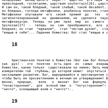
преисподней, госпиталем, царством souterrain[26], царст
И сам он, такой бледный, такой слабый, такой decadent..
из бледных, господа метафизики, альбиносы понятия, стал
Метафизики  опутывали  его  своей  пряжей  до   тех   п
загипнотизированный  их  движениями, не  сделался  паук
метафизикусом.  Теперь  он уже  прял  мир  из  самого  
Spinozae[27]  -  теперь  он  сам  преображался,  все  у
бледнея; он стал  "идеалом",  стал "чистым духом",  ста
"вещью в себе"... Падение божества: Бог стал "вещью в с
18
     Христианское понятие о божестве (Бог как Бог больн
как  дух) -  это  понятие  есть одно  из  самых  извращ
божестве, какие только  существовали на земле; быть мож
измерителем той  глубины, до которой может  опуститься 
нисходящем развитии. Бог, выродившийся в противоречие с
чтобы быть ее просветлением и вечным ее утверждением! Б
жизни,  природе,   воле   к  жизни!  Бог  как  формула 
"посюстороннее",  для  всякой лжи  о  "потустороннем"! 
"ничто", освящающий волю к "ничто"!..

19