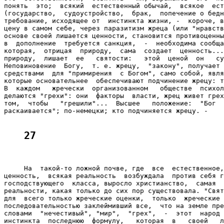
понять  это;  всякий  естественный обычай,  всякое  ест
(государство,  судоустройство,  брак,  попечение о бедн
требование, исходящее от  инстинкта жизни, -  короче, в
цену в самом себе, через паразитизм жреца (или "нравств
основе своей лишается ценности, становится противоценны
в  дополнение  требуется санкция,  -  необходима сообща
которая,  отрицая  природу,  сама  создает  ценность...
природу,  лишает  ее   святости:   этой  ценой  он   су
Неповиновение  Богу,  т. е. жрецу,  "закону", получает 
средствами  для "примирения  с Богом", само собой, явля
которые основательнее  обеспечивают подчинение жрецу: т
В  каждом   жречески  организованном   обществе  психол
делаются "грехи": они  факторы  власти, жрец живет грех
том,  чтобы   "грешили"...  Высшее   положение:  "Бог  
раскаивается"; по-немецки; кто подчиняется жрецу. -

27
     На  такой-то ложной почве, где  все  естественное,
ценность,  всякая реальность  возбуждала  против себя г
господствующего  класса, выросло христианство,  самая  
реальности, какая только до сих пор существовала. "Свят
для  всего только жреческие оценки,  только  жреческие 
последовательностью заклеймивший все,  что на земле пре
словами  "нечестивый", "мир",  "грех",  -  этот  народ 
инстинкта  последнюю  формулу,   которая  в   своей   л