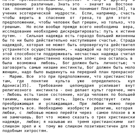
совершенно  различные. Знать это  - значит на  Востоке 
так  понимают это брамины,  так понимает Платон[34], та
ученик эсотерической  мудрости.  Если, например, счасть
чтобы  верить  в  спасение  от  греха, то  для  этого  
предположении, чтобы человек был грешен, но только, что
грешным.  Но если вообще прежде всего необходима  вера,
исследование необходимо дискредитировать: путь к истине
путем. -  Сильная надежда есть гораздо больший жизненны
бы то ни было действительно наступившее счастье. Страда
надеждой, которая не может быть опровергнута действител
устраняется осуществлением, - надеждой на потустороннее
этой способности поддерживать несчастных надежда считал
изо всех зол единственно коварным злом: она осталась в 
была  возможна  любовь,  Бог должен быть  личностью;  ч
заговорить самые низшие инстинкты, Бог должен быть моло
женщин, надо было выдвинуть на передний план прекрасног
-  Марию. Все  это при предположении, что христианство 
там,  где   понятие   культа   уже   определилось   кул
Адониса[35].   Требование   целомудрия  усиливает  внут
религиозного  инстинкта - оно делает культ горячее, меч
- Любовь есть такое состояние, когда человек по большей
такими,  каковы  они  есть.  Здесь господствует  сила  
преображающая  и  услаждающая.  При  любви  можно  пере
вытерпеть все. Необходимо  изобрести  религию, которая 
любви, с  любовью можно перейти через  самое плохое в ж
не замечаешь. Вот что  можно сказать о трех христиански
надежде,  любви; я называю их  тремя христианскими  хит
слишком зрел и к  тому же слишком позитивистичен для то
подобным хитростям.
