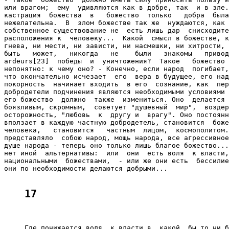
или врагом;  ему  удивляются как в добре, так  и в зле.
кастрация  божества  в   божество  только   добра  была
нежелательна.  В  злом божестве так же  нуждаются, как 
собственное существование не  есть лишь дар  снисходите
расположения к  человеку...  Какой  смысл в божестве, к
гнева, ни мести, ни зависти, ни насмешки, ни хитрости, 
быть   может,   никогда   не    были   знакомы   привод
ardeurs[23]  победы  и  уничтожения?  Такое   божество 
непонятно: к чему оно? - Конечно, если народ  погибает,
что окончательно исчезает  его  вера в будущее, его над
покорность  начинает входить  в его  сознание, как  пер
добродетели подчинения являются необходимыми условиями 
его божество  должно  также  измениться. Оно  делается 
боязливым, скромным,  советует "душевный  мир",  воздер
осторожность, "любовь  к  другу и  врагу". Оно постоянн
вползает в каждую частную добродетель, становится  боже
человека,   становится   частным  лицом,  космополитом.
представляло  собою народ, мощь народа, все агрессивное
душе народа - теперь оно только лишь благое божество...
нет иной  альтернативы:  или  они  есть воля  к власти,
национальными  божествами,  - или же они есть  бессилие
они по необходимости делаются добрыми...

17
     Где понижается воля  к власти в  какой  бы то ни б