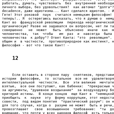
работать, думать, чувствовать  без  внутренней необходи
личного выбора, без удовольствия?  как автомат "долга"?
decadence, даже идиотизма... Кант сделался идиотом. - И
Гете! Этот роковой  паук  считался немецким философом! 
теперь!.. Я  остерегаюсь высказать, что я думаю о  немц
Кант во  французской революции  перехода неорганической
органическую? Разве не задавался он вопросом, нет ли та
совершенно   не  может   быть  объяснено  иначе  как  м
человечества,  так  чтобы   им  раз  и  навсегда  была 
человечества  к добру"? Ответ Канта: "это  революция". 
общем и  в частности,  противоприродное как инстинкт, н
философия - вот что такое Кант! -

12
     Если оставить в стороне пару  скептиков, представи
истории  философии,  то  остальное  все не  удовлетворя
интеллектуальной  честности.  Все  эти великие  мечтате
взятые,  все они поступают, как бабенки:  "прекрасные ч
за аргументы, "душевное воздыхание"  за воздуходувку Бо
критерий истины.  В конце концов  еще Кант в  "немецкой
приобщить  к  науке  эту  форму коррупции, этот недоста
совести,  под видом понятия  "практический разум": он н
для того случая, когда о  разуме не может  быть и речи,
провозглашает   свое  возвышенное  требование:  "ты  до
внимание, что почти у всех народов философ  есть только