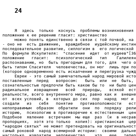
24
     Я  здесь  только  коснусь  проблемы возникновения 
положение к ее решению гласит: христианство

     можно понять единственно в связи с той почвой, на 
- оно не  есть движение,  враждебное  иудейскому инстин
последовательное развитие, силлогизм в  его логической 
По  формуле Искупителя:  "спасение  идет  от иудеев"[36
положение   гласит:   психологический   тип    Галилеян
распознаванию, но  быть пригодным для того, для  чего о
быть типом Спасителя  человечества, он мог  лишь при по
(которое одновременно есть искалчение и перегрузка чужд
     Евреи - это самый замечательный народ мировой исто
поставленные  перед   вопросом:   быть  или  не  быть, 
сознательностью предпочли быть какою бы то  ни было цен
радикальное  извращение   всей   природы,   всякой  ест
реальности, всего внутреннего мира, равно как и  внешне
от  всех условий, в  которых до сих  пор  народ  мог и 
создали   из   себя   понятие   противоположности   ест
непоправимым  образом  обратили  они  по  порядку  рели
историю,  психологию в противоречие к естественным  цен
Подобное  явление  встречаем  мы еще  раз  (и  в несрав
пропорциях,  хотя это только  копия): христианская  цер
"народом святых" не может претендовать на оригинальност
самый роковой  народ всемирной истории:  своими  дальне
настолько  извратили  человечество,   что   еще   тепер