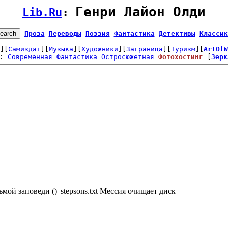
Генри Лайон Олди
Lib.Ru
: 
Проза
Переводы
Поэзия
Фантастика
Детективы
Классик
][
Самиздат
][
Музыка
][
Художники
][
Заграница
][
Туризм
][
ArtOfW
: 
Современная
Фантастика
Остросюжетная
Фотохостинг
 [
Зерк
ой заповеди ()| stepsons.txt Мессия очищает диск