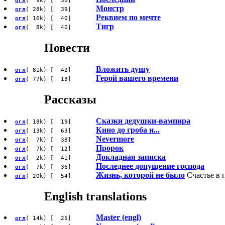
огл
( 9k) [ 38]
Монстр
огл
( 28k) [ 39]
Реквием по мечте
огл
( 16k) [ 40]
Тигр
огл
( 8k) [ 40]
Повести
Вложить душу
огл
( 81k) [ 42]
Герой вашего времени
огл
( 77k) [ 13]
Рассказы
Сказки дедушки-вампира
огл
( 18k) [ 19]
Кино до гроба и...
огл
( 13k) [ 63]
Nevermore
огл
( 7k) [ 38]
Пророк
огл
( 7k) [ 12]
Докладная записка
огл
( 2k) [ 41]
Последнее допущение господа
огл
( 7k) [ 36]
Жизнь, которой не было
Счастье в 
огл
( 20k) [ 54]
English translations
Master (engl)
огл
( 14k) [ 25]