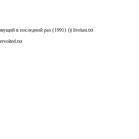
ущий в последний раз {1991} ()| livelast.txt
evolted.txt