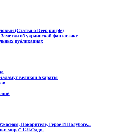
ловый (Статья о Deep purple)
Заметки об украинской фантастике
альных публикациях
ва
 Баламут великой Бхараты
гов
ений
жасном, Покорителе, Герое И Полубоге...
рки мира" Г.Л.Олди.