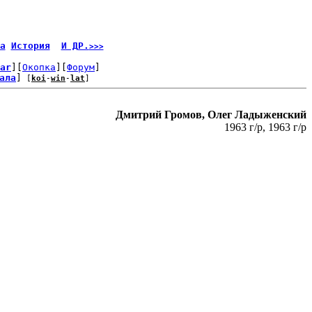
а
История
И ДР.
>>>
ar
][
Окопка
][
Форум
]
ала
]
 [
koi
-
win
-
lat
]
Дмитрий Громов, Олег Ладыженский
1963 г/р, 1963 г/р