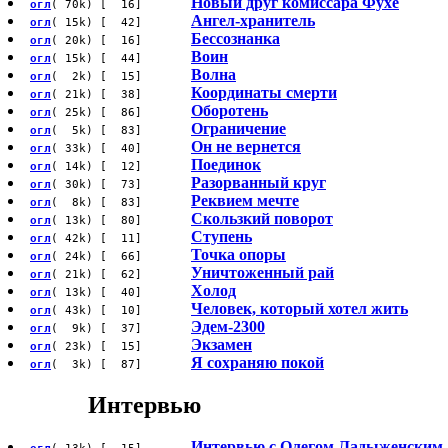
Новый друг комиссара Фухе
огл
( 70k) [ 16]
Ангел-хранитель
огл
( 15k) [ 42]
Бессознанка
огл
( 20k) [ 16]
Воин
огл
( 15k) [ 44]
Волна
огл
( 2k) [ 15]
Координаты смерти
огл
( 21k) [ 38]
Оборотень
огл
( 25k) [ 86]
Ограничение
огл
( 5k) [ 83]
Он не вернется
огл
( 33k) [ 40]
Поединок
огл
( 14k) [ 12]
Разорванный круг
огл
( 30k) [ 73]
Реквием мечте
огл
( 8k) [ 83]
Скользкий поворот
огл
( 13k) [ 80]
Ступень
огл
( 42k) [ 11]
Точка опоры
огл
( 24k) [ 66]
Уничтоженный рай
огл
( 21k) [ 62]
Холод
огл
( 13k) [ 40]
Человек, который хотел жить
огл
( 43k) [ 10]
Эдем-2300
огл
( 9k) [ 37]
Экзамен
огл
( 23k) [ 15]
Я сохраняю покой
огл
( 3k) [ 87]
Интервью
Интервью с Олегом Ладыженским