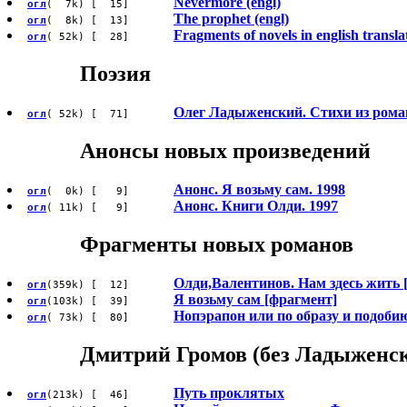
Nevermore (engl)
огл
( 7k) [ 15]
The prophet (engl)
огл
( 8k) [ 13]
Fragments of novels in english transla
огл
( 52k) [ 28]
Поэзия
Олег Ладыженский. Стихи из рома
огл
( 52k) [ 71]
Анонсы новых произведений
Анонс. Я возьму сам. 1998
огл
( 0k) [ 9]
Анонс. Книги Олди. 1997
огл
( 11k) [ 9]
Фрагменты новых романов
Олди,Валентинов. Нам здесь жить 
огл
(359k) [ 12]
Я возьму сам [фрагмент]
огл
(103k) [ 39]
Нопэрапон или по образу и подоби
огл
( 73k) [ 80]
Дмитрий Громов (без Ладыженск
Путь проклятых
огл
(213k) [ 46]