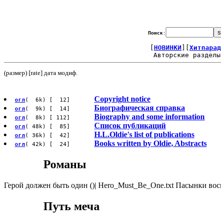
Поиск
:
[
НОВИНКИ
][
Хитпарад
Авторские разделы
(размер) [rate] дата модиф.
Copyright notice
огл
( 6k) [ 12]
Биографическая справка
огл
( 9k) [ 14]
Biography and some information
огл
( 8k) [ 112]
Список публикаций
огл
( 48k) [ 85]
H.L.Oldie's list of publications
огл
( 36k) [ 42]
Books written by Oldie, Abstracts
огл
( 42k) [ 24]
Романы
Герой должен быть один ()| Hero_Must_Be_One.txt Пасынки восьм
Путь меча