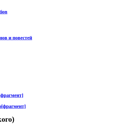
tion
нов и повестей
[фрагмент]
ю[фрагмент]
ого)