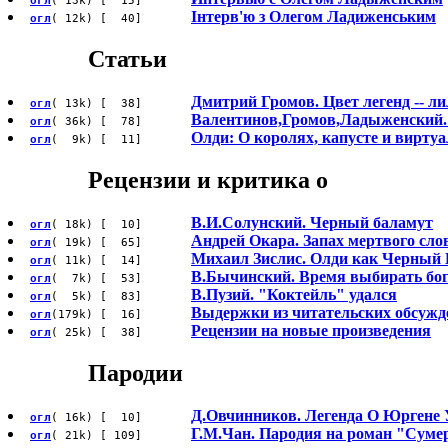
огл
( 13k) [ 15]
Iнтерв'ю з Олегом Ладиженським
огл
( 12k) [ 40]
Статьи
Дмитрий Громов. Цвет легенд -- ли
огл
( 13k) [ 38]
Валентинов,Громов,Ладыженский. 
огл
( 36k) [ 78]
Олди: О королях, капусте и вирту
огл
( 9k) [ 11]
Рецензии и критика о
В.И.Солунский. Черный баламут
огл
( 18k) [ 10]
Андрей Окара. Запах мертвого сло
огл
( 19k) [ 65]
Михаил Зислис. Олди как Черный
огл
( 11k) [ 14]
В.Бычинский. Время выбирать бо
огл
( 7k) [ 53]
В.Пузий. "Коктейль" удался
огл
( 5k) [ 83]
Выдержки из читательских обсужд
огл
(179k) [ 16]
Рецензии на новые произведения
огл
( 25k) [ 38]
Пародии
Д.Овчинников. Легенда О Юргене У
огл
( 16k) [ 10]
Г.М.Чан. Пародия на роман "Суме
огл
( 21k) [ 109]