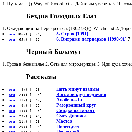
1. Путь меча ()| Way_of_Sword.txt 2. Дайте им умереть 3. Я возь
Бездна Голодных Глаз
1. Ожидающий на Перекрестках{1992-93}()| Watcher.txt 2. Дорога {
5. Страх {1991}
огл
(106k) [ 70]
6. Витражи патриархов {1990-91}
7.
огл
( 65k) [ 82]
Черный Баламут
1. Гроза в безначалье 2. Сеть для миродержцев 3. Иди куда хоче
Рассказы
Пять минут взаймы
огл
( 8k) [ 23]
Восьмой круг подземки
огл
( 24k) [ 14]
Анабель-Ли
огл
( 11k) [ 67]
Разорванный круг
огл
( 8k) [ 37]
Скидка на талант
огл
( 15k) [ 13]
Смех Диониса
огл
( 23k) [ 49]
Мастер
огл
( 11k) [ 19]
Ничей дом
огл
( 20k) [ 14]
Последний