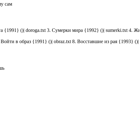
му сам
1991} ()| doroga.txt 3. Сумерки мира {1992} ()| sumerki.txt 4. Жив
 Войти в образ {1991} ()| obraz.txt 8. Восставшие из рая {1993} ()| r
шь