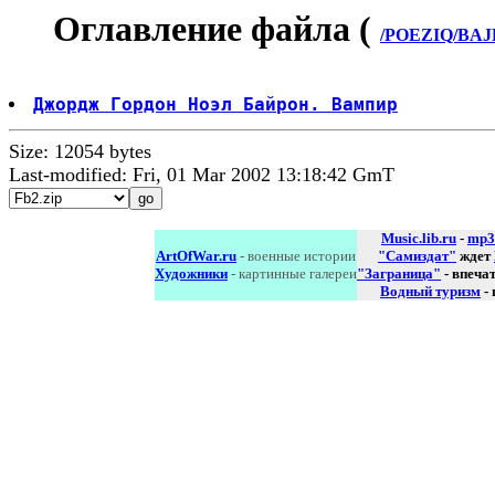
Оглавление файла (
/POEZIQ/BAJR
Джордж Гордон Ноэл Байрон. Вампир
Size: 12054 bytes
Last-modified: Fri, 01 Mar 2002 13:18:42 GmT
Music.lib.ru
-
mp3
ArtOfWar.ru
- военные истории
"Самиздат"
ждет
Художники
- картинные галереи
"Заграница"
- впеча
Водный туризм
-