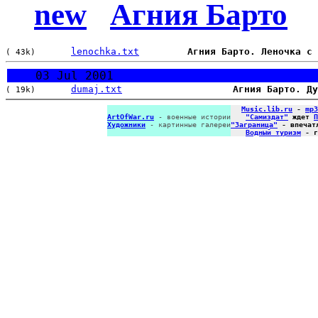
new
Агния Барто
lenochka.txt
Агния Барто. Леночка с 
( 43k)
03 Jul 2001
dumaj.txt
Агния Барто. Ду
( 19k)
Music.lib.ru
-
mp3
ArtOfWar.ru
- военные истории
"Самиздат"
ждет
П
Художники
- картинные галереи
"Заграница"
- впечат
Водный туризм
- г