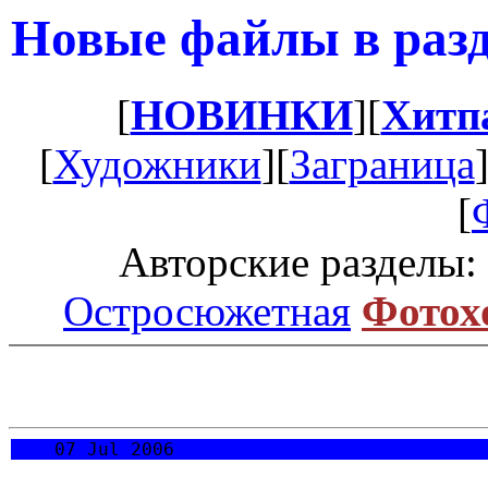
Новые файлы в разд
[
НОВИНКИ
][
Хитп
[
Художники
][
Заграница
[
Авторские разделы:
Остросюжетная
Фотох
07 Jul 2006