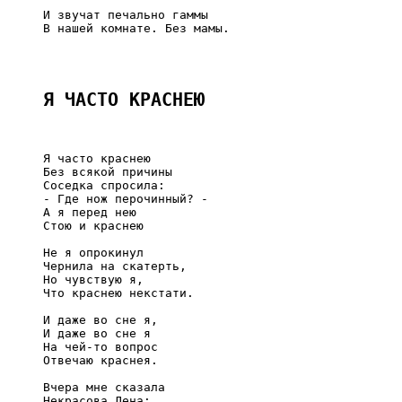
     И звучат печально гаммы

     В нашей комнате. Без мамы.

Я ЧАСТО КРАСНЕЮ
     Я часто краснею

     Без всякой причины

     Соседка спросила:

     - Где нож перочинный? -

     А я перед нею

     Стою и краснею

     Не я опрокинул

     Чернила на скатерть,

     Но чувствую я,

     Что краснею некстати.

     И даже во сне я,

     И даже во сне я

     На чей-то вопрос

     Отвечаю краснея.

     Вчера мне сказала

     Некрасова Лена:
