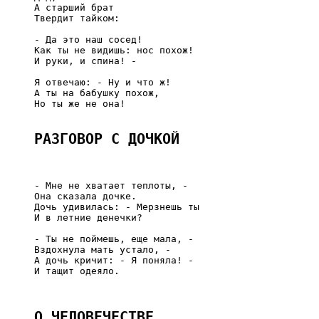
     А старший брат

     Твердит тайком:

     - Да это наш сосед!

     Как ты не видишь: нос похож!

     И руки, и спина! -

     Я отвечаю: - Ну и что ж!

     А ты на бабушку похож,

     Но ты же не она!

РАЗГОВОР С ДОЧКОЙ
     - Мне не хватает теплоты, -

     Она сказала дочке.

     Дочь удивилась: - Мерзнешь ты

     И в летние денечки?

     - Ты не поймешь, еще мала, -

     Вздохнула мать устало, -

     А дочь кричит: - Я поняла! -

     И тащит одеяло.

О ЧЕЛОВЕЧЕСТВЕ