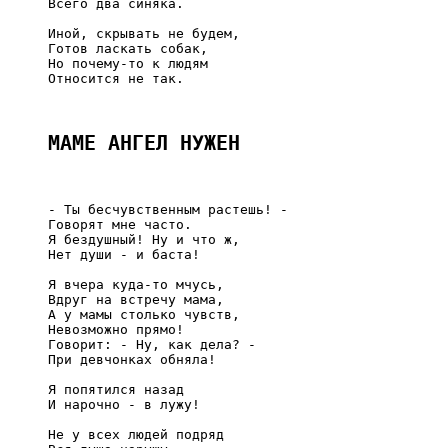
     Всего два синяка.

     Иной, скрывать не будем,

     Готов ласкать собак,

     Но почему-то к людям

     Относится не так.

МАМЕ АНГЕЛ НУЖЕН
     - Ты бесчувственным растешь! -

     Говорят мне часто.

     Я бездушный! Ну и что ж,

     Нет души - и баста!

     Я вчера куда-то мчусь,

     Вдруг на встречу мама,

     А у мамы столько чувств,

     Невозможно прямо!

     Говорит: - Ну, как дела? -

     При девчонках обняла!

     Я попятился назад

     И нарочно - в лужу!

     Не у всех людей подряд
