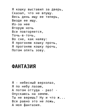
     Я кошку выставил за дверь,

     Сказал, что не впущу.

     Весь день ищу ее теперь,

     Везде ее ищу.

     Из-за нее

     Вторую ночь

     Все повторяется,

     Точь-в-точь,

     Во сне, как наяву:

     Я прогоняю кошку прочь,

     Я прогоняю кошку прочь,

     Потом опять зову.

ФАНТАЗИЯ
     Я - небесный верхолаз,

     Я по небу лазаю,

     А потом оттуда - раз! -

     Опускаюсь на землю.

     Ты не веришь? Ну и что ж...

     Все равно это не ложь,

     А моя фантазия.
