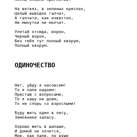
     На ветвях, в зеленых креслах,

     Целый выводок галчат,

     А галчата, как известно,

     Ни минутки не молчат.

     Улетай отсюда, ворон,

     Черный ворон,

     Без тебя тут полный кворум,

     Полный кворум.

ОДИНОЧЕСТВО
     Нет, уйду я насовсем!

     То я папе надоем:

     Пристаю с вопросами,

     То я кашу не доем,

     То не спорь со взрослыми!

     Буду жить один в лесу,

     Земляники запасу.

     Хорошо жить в шалаше,

     И домой не хочется,

     Мне, как папе, по душе
