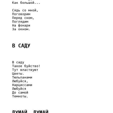
     Как большой...

     Сядь со мной,

     Поговорим

     Перед сном,

     Поглядим

     На фонари

     За окном.

В САДУ
     В саду

     Такое буйство!

     Тут властвуют

     Цветы.

     Тюльпанами

     Любуйся,

     Нарциссами

     Любуйся

     До самой

     Темноты.

ДУМАЙ, ДУМАЙ...