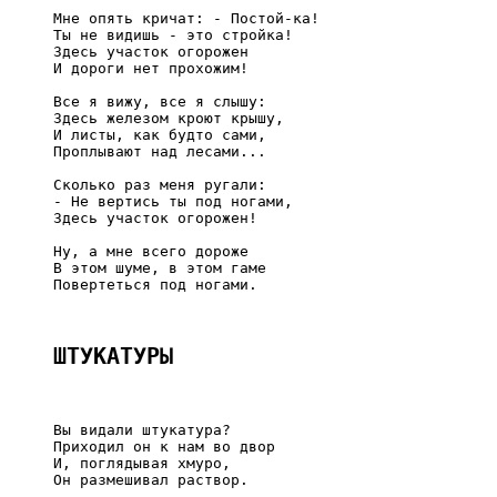
     Мне опять кричат: - Постой-ка!

     Ты не видишь - это стройка!

     Здесь участок огорожен

     И дороги нет прохожим!

     Все я вижу, все я слышу:

     Здесь железом кроют крышу,

     И листы, как будто сами,

     Проплывают над лесами...

     Сколько раз меня ругали:

     - Не вертись ты под ногами,

     Здесь участок огорожен!

     Ну, а мне всего дороже

     В этом шуме, в этом гаме

     Повертеться под ногами.

ШТУКАТУРЫ
     Вы видали штукатура?

     Приходил он к нам во двор

     И, поглядывая хмуро,

     Он размешивал раствор.
