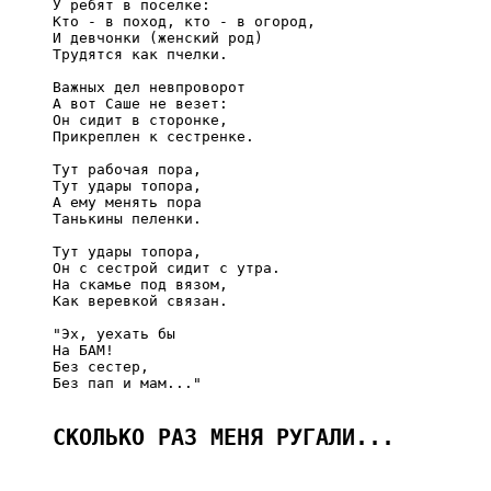
     У ребят в поселке:

     Кто - в поход, кто - в огород,

     И девчонки (женский род)

     Трудятся как пчелки.

     Важных дел невпроворот

     А вот Саше не везет:

     Он сидит в сторонке,

     Прикреплен к сестренке.

     Тут рабочая пора,

     Тут удары топора,

     А ему менять пора

     Танькины пеленки.

     Тут удары топора,

     Он с сестрой сидит с утра.

     На скамье под вязом,

     Как веревкой связан.

     "Эх, уехать бы

     На БАМ!

     Без сестер,

     Без пап и мам..."

СКОЛЬКО РАЗ МЕНЯ РУГАЛИ...