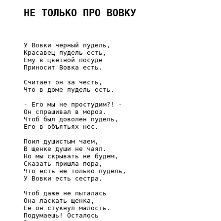
НЕ ТОЛЬКО ПРО ВОВКУ
     У Вовки черный пудель,

     Красавец пудель есть,

     Ему в цветной посуде

     Приносит Вовка есть.

     Считает он за честь,

     Что в доме пудель есть.

     - Его мы не простудим?! -

     Он спрашивал в мороз.

     Чтоб был доволен пудель,

     Его в объятьях нес.

     Поил душистым чаем,

     В щенке души не чаял.

     Но мы скрывать не будем,

     Сказать пришла пора,

     Что есть не только пудель,

     У Вовки есть сестра.

     Чтоб даже не пыталась

     Она ласкать щенка,

     Ее он стукнул малость.

     Подумаешь! Осталось
