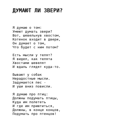
ДУМАЮТ ЛИ ЗВЕРИ?
     Я думаю о том:

     Умеют думать звери?

     Вот, шевельнув хвостом,

     Котенок входит в двери,

     Он думает о том,

     Что будет с ним потом?

     Есть мысли у телят?

     Я видел, как телята

     Хвостами шевелят

     И вдаль глядят куда-то.

     Бывают у собак

     Нерадостные мысли.

     Задумается пес -

     И уши вниз повисли.

     Я думаю про птиц:

     Должны подумать птицы,

     Куда им полететь

     И где им приютиться,

     Должны, в конце концов,

     Подумать про птенцов!
