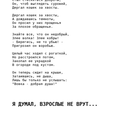
     Он, чтоб выглядеть суровей,

     Дергал кошек за хвосты.

     Дергал кошек за хвосты,

     А дождавшись темноты,

     Он просил у них прощенья

     За плохое обращенье.

     Знайте все, что он недобрый,

     Злее волка! Злее кобры!

     - Берегись, не то убью! -

     Пригрозил он воробью.

     Целый час ходил с рогаткой,

     Но расстроился потом,

     Закопал ее украдкой

     В огороде под кустом.

     Он теперь сидит на крыше,

     Затаившись, не дыша,

     Лишь бы только не услышать:

     "Вовка - добрая душа!"

Я ДУМАЛ, ВЗРОСЛЫЕ НЕ ВРУТ...