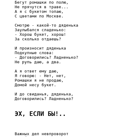
     Бегут ромашки по полю,

     Не прячутся в траве...

     А я с букетом топаю,

     С цветами по Москве.

     Смотрю - какой-то дяденька

     Заулыбался сладенько:

     - Хорош букет, хорош!

     За сколько отдаешь?

     И произносит дяденька

     Подкупные слова:

     - Договорились? Ладненько?

     Не рупь даю, а два.

     А я ответ ему даю,

     Я говорю: - Нет, нет,

     Ромашки я не продаю,

     Домой несу букет.

     И до свиданья, дяденька,

     Договорились? Ладненько?

ЭХ, ЕСЛИ БЫ!..
     Важных дел невпроворот
