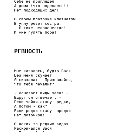
     Себе не приглядел

     А дома (что поделаешь!)

     Нет подходящих дел!

     В своем платочке клетчатом

     В углу ревет сестра:

     - Я тоже человечество!

     И мне гулять пора!

РЕВНОСТЬ
     Мне казалось, будто Вася

     Без меня скучает.

     Я сказала: - Признавайся,

     Что тебя печалит?

     - Исчезают виды чаек! -

     Вдруг он отвечает. -

     Если чайки станут редки,

     А потом - как?

     Если редки станут предки -

     Нет потомков!

     О каких-то редких видах

     Раскричался Вася.
