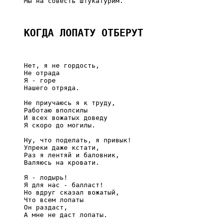
     Мы на совесть штукатурим.

КОГДА ЛОПАТУ ОТБЕРУТ
     Нет, я не гордость,

     Не отрада

     Я - горе

     Нашего отряда.

     Не приучаюсь я к труду,

     Работаю вполсилы

     И всех вожатых доведу

     Я скоро до могилы.

     Ну, что поделать, я привык!

     Упреки даже кстати,

     Раз я лентяй и баловник,

     Валяюсь на кровати.

     Я - лодырь!

     Я для нас - балласт!

     Но вдруг сказал вожатый,

     Что всем лопаты

     Он раздаст,

     А мне не даст лопаты.
