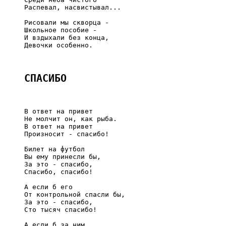
     Распевал, насвистывал...

     Рисовали мы скворца -

     Школьное пособие -

     И вздыхали без конца,

     Девочки особенно.

СПАСИБО
     В ответ на привет

     Не молчит он, как рыба.

     В ответ на привет

     Произносит - спасибо!

     Билет на футбол

     Вы ему принесли бы,

     За это - спасибо,

     Спасибо, спасибо!

     А если б его

     От контрольной спасли бы,

     За это - спасибо,

     Сто тысяч спасибо!

     А если б за ним
