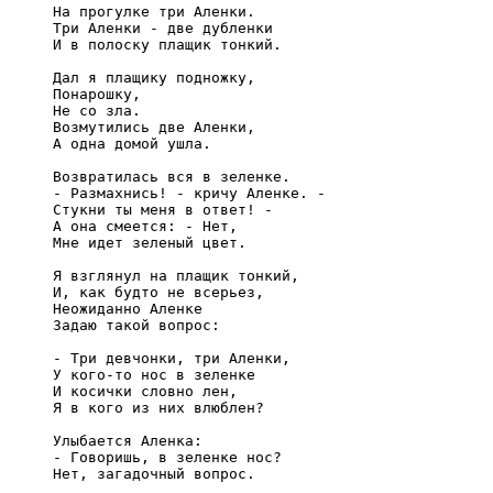
     На прогулке три Аленки.

     Три Аленки - две дубленки

     И в полоску плащик тонкий.

     Дал я плащику подножку,

     Понарошку,

     Не со зла.

     Возмутились две Аленки,

     А одна домой ушла.

     Возвратилась вся в зеленке.

     - Размахнись! - кричу Аленке. -

     Стукни ты меня в ответ! -

     А она смеется: - Нет,

     Мне идет зеленый цвет.

     Я взглянул на плащик тонкий,

     И, как будто не всерьез,

     Неожиданно Аленке

     Задаю такой вопрос:

     - Три девчонки, три Аленки,

     У кого-то нос в зеленке

     И косички словно лен,

     Я в кого из них влюблен?

     Улыбается Аленка:

     - Говоришь, в зеленке нос?

     Нет, загадочный вопрос.
