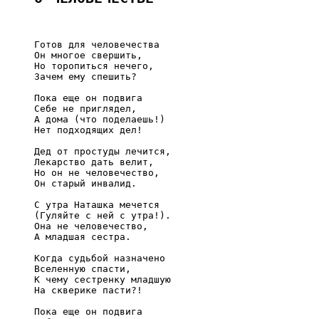
     Готов для человечества

     Он многое свершить,

     Но торопиться нечего,

     Зачем ему спешить?

     Пока еще он подвига

     Себе не приглядел,

     А дома (что поделаешь!)

     Нет подходящих дел!

     Дед от простуды лечится,

     Лекарство дать велит,

     Но он не человечество,

     Он старый инвалид.

     С утра Наташка мечется

     (Гуляйте с ней с утра!).

     Она не человечество,

     А младшая сестра.

     Когда судьбой назначено

     Вселенную спасти,

     К чему сестренку младшую

     На скверике пасти?!

     Пока еще он подвига
