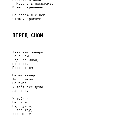
     - Краснеть некрасиво

     И не современно.

     Не спорю я с нею,

     Стою и краснею.

ПЕРЕД СНОМ
     Зажигают фонари

     За окном.

     Сядь со мной,

     Поговори

     Перед сном.

     Целый вечер

     Ты со мной

     Не была.

     У тебя все дела

     Да дела.

     У тебя я

     Не стою

     Над душой,

     Я все жду,

     Все молчу,
