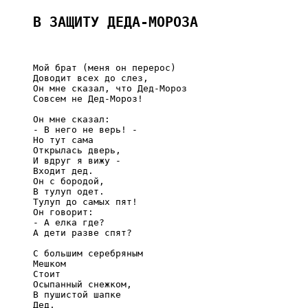
В ЗАЩИТУ ДЕДА-МОРОЗА
     Мой брат (меня он перерос)

     Доводит всех до слез,

     Он мне сказал, что Дед-Мороз

     Совсем не Дед-Мороз!

     Он мне сказал:

     - В него не верь! -

     Но тут сама

     Открылась дверь,

     И вдруг я вижу -

     Входит дед.

     Он с бородой,

     В тулуп одет.

     Тулуп до самых пят!

     Он говорит:

     - А елка где?

     А дети разве спят?

     С большим серебряным

     Мешком

     Стоит

     Осыпанный снежком,

     В пушистой шапке

     Дед,
