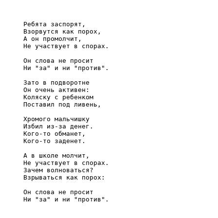
     Ребята заспорят,

     Взорвутся как порох,

     А он промолчит,

     Не участвует в спорах.

     Он слова не просит

     Ни "за" и ни "против".

     Зато в подворотне

     Он очень активен:

     Коляску с ребенком

     Поставил под ливень,

     Хромого мальчишку

     Избил из-за денег.

     Кого-то обманет,

     Кого-то заденет.

     А в школе молчит,

     Не участвует в спорах.

     Зачем волноваться?

     Взрываться как порох:

     Он слова не просит

     Ни "за" и ни "против".
