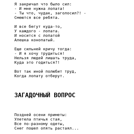
     Я закричал что было сил:

     - И мне нужна лопата!

     - Ты что, чудак, заголосил?! -

     Смеются все ребята.

     И все бегут куда-то,

     У каждого - лопата.

     И носится с лопатой

     Алешка конопатый.

     Еще сильней кричу тогда:

     - И я хочу трудиться!

     Нельзя людей лишать труда,

     Куда это годиться?!

     Вот так иной полюбит труд,

     Когда лопату отберут.

ЗАГАДОЧНЫЙ ВОПРОС
     Поздней осени приметы:

     Улетела птичья стая,

     Все по-разному одеты,

     Снег пошел опять растаял...
