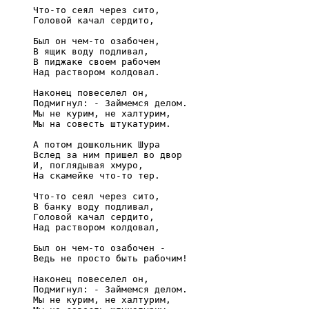
     Что-то сеял через сито,

     Головой качал сердито,

     Был он чем-то озабочен,

     В ящик воду подливал,

     В пиджаке своем рабочем

     Над раствором колдовал.

     Наконец повеселел он,

     Подмигнул: - Займемся делом.

     Мы не курим, не халтурим,

     Мы на совесть штукатурим.

     А потом дошкольник Шура

     Вслед за ним пришел во двор

     И, поглядывая хмуро,

     На скамейке что-то тер.

     Что-то сеял через сито,

     В банку воду подливал,

     Головой качал сердито,

     Над раствором колдовал,

     Был он чем-то озабочен -

     Ведь не просто быть рабочим!

     Наконец повеселел он,

     Подмигнул: - Займемся делом.

     Мы не курим, не халтурим,
