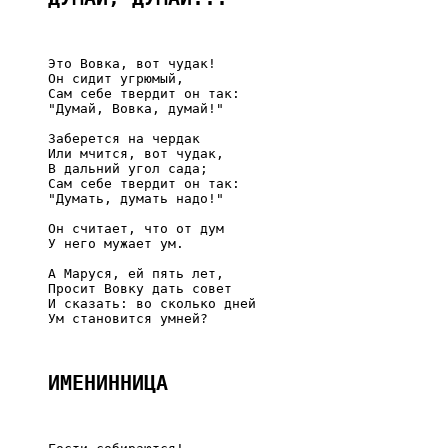
     Это Вовка, вот чудак!

     Он сидит угрюмый,

     Сам себе твердит он так:

     "Думай, Вовка, думай!"

     Заберется на чердак

     Или мчится, вот чудак,

     В дальний угол сада;

     Сам себе твердит он так:

     "Думать, думать надо!"

     Он считает, что от дум

     У него мужает ум.

     А Маруся, ей пять лет,

     Просит Вовку дать совет

     И сказать: во сколько дней

     Ум становится умней?

ИМЕНИННИЦА