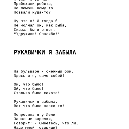
     Прибежали ребята,

     На помощь кому-то

     Позвали куда-то?

     Ну что ж! И тогда б

     Не молчал он, как рыба,

     Сказал бы в ответ:

     "Удружили! Спасибо!"

РУКАВИЧКИ Я ЗАБЫЛА
     На бульваре - снежный бой.

     Здесь и я, само собой!

     Ой, что было!

     Ой, что было!

     Столько было хохота!

     Рукавички я забыла,

     Вот что было плохо-то!

     Попросила я у Лели

     Запасные варежки,

     Говорит: - Смеетесь, что ли,

     Надо мной товарищи?
