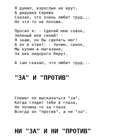
     Я думал, взрослые не врут,

     А дедушка Сережа

     Сказал, что очень любит труд...

     Но что-то не похоже.

     Просил я: - Сделай мне совок,

     Зеленый или синий! -

     Я знаю, он бы сделать мог!

     А он в ответ: - Зачем, сынок,

     Мы купим в магазине,

     За них недорого берут.

     А сам сказал, что любит труд...

"ЗА" И "ПРОТИВ"
     Спешит он высказаться "за",

     Когда глядит тебе в глаза,

     Но почему-то за глаза

     Всегда он "против", а не "за".

НИ "ЗА" И НИ "ПРОТИВ"