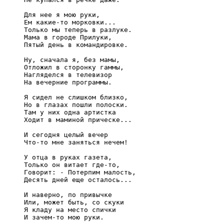
     Для нее я мою руки,

     Ем какие-то морковки...

     Только мы теперь в разлуке.

     Мама в городе Прилуки,

     Пятый день в командировке.

     Ну, сначала я, без мамы,

     Отложил в сторонку гаммы,

     Нагляделся в телевизор

     На вечерние программы.

     Я сидел не слишком близко,

     Но в глазах пошли полоски.

     Там у них одна артистка

     Ходит в маминой прическе...

     И сегодня целый вечер

     Что-то мне заняться нечем!

     У отца в руках газета,

     Только он витает где-то,

     Говорит: - Потерпим малость,

     Десять дней еще осталось...

     И наверно, по привычке

     Или, может быть, со скуки

     Я кладу на место спички

     И зачем-то мою руки.
