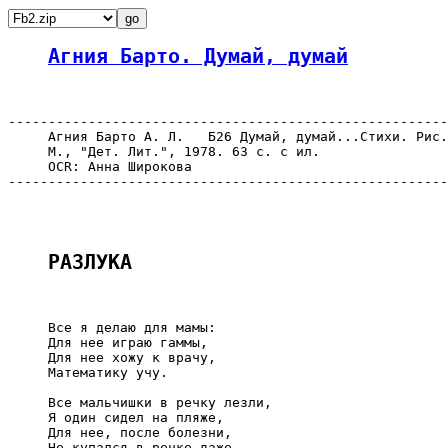
Агния Барто. Думай, думай
-------------------------------------------------------
     Агния Барто А. Л.   Б26 Думай, думай...Стихи. Рис.
     М., "Дет. Лит.", 1978. 63 с. с ил.

     OCR: Анна Широкова

-------------------------------------------------------
РАЗЛУКА
     Все я делаю для мамы:

     Для нее играю гаммы,

     Для нее хожу к врачу,

     Математику учу.

     Все мальчишки в речку лезли,

     Я один сидел на пляже,

     Для нее, после болезни,

     Не купался в речке даже.
