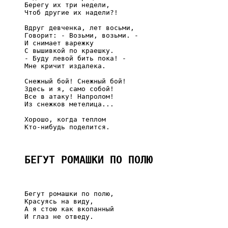
     Берегу их три недели,

     Чтоб другие их надели?!

     Вдруг девченка, лет восьми,

     Говорит: - Возьми, возьми. -

     И снимает варежку

     С вышивкой по краешку.

     - Буду левой бить пока! -

     Мне кричит издалека.

     Снежный бой! Снежный бой!

     Здесь и я, само собой!

     Все в атаку! Напролом!

     Из снежков метелица...

     Хорошо, когда теплом

     Кто-нибудь поделится.

БЕГУТ РОМАШКИ ПО ПОЛЮ
     Бегут ромашки по полю,

     Красуясь на виду,

     А я стою как вкопанный

     И глаз не отведу.
