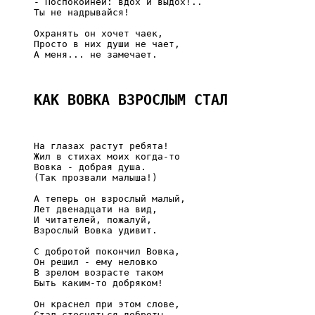
     - Поспокойней: вдох и выдох!..

     Ты не надрывайся!

     Охранять он хочет чаек,

     Просто в них души не чает,

     А меня... не замечает.

КАК ВОВКА ВЗРОСЛЫМ СТАЛ
     На глазах растут ребята!

     Жил в стихах моих когда-то

     Вовка - добрая душа.

     (Так прозвали малыша!)

     А теперь он взрослый малый,

     Лет двенадцати на вид,

     И читателей, пожалуй,

     Взрослый Вовка удивит.

     С добротой покончил Вовка,

     Он решил - ему неловко

     В зрелом возрасте таком

     Быть каким-то добряком!

     Он краснел при этом слове,

     Стал стесняться доброты,
