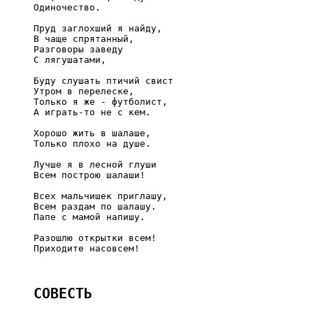
     Одиночество.

     Пруд заглохший я найду,

     В чаще спрятанный,

     Разговоры заведу

     С лягушатами,

     Буду слушать птичий свист

     Утром в перелеске,

     Только я же - футболист,

     А играть-то не с кем.

     Хорошо жить в шалаше,

     Только плохо на душе.

     Лучше я в лесной глуши

     Всем построю шалаши!

     Всех мальчишек приглашу,

     Всем раздам по шалашу.

     Папе с мамой напишу.

     Разошлю открытки всем!

     Приходите насовсем!

СОВЕСТЬ