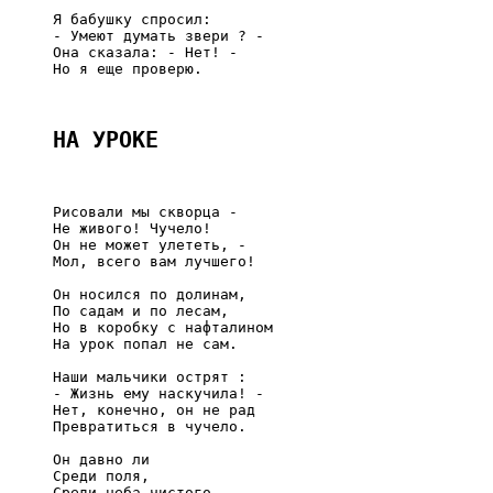
     Я бабушку спросил:

     - Умеют думать звери ? -

     Она сказала: - Нет! -

     Но я еще проверю.

НА УРОКЕ
     Рисовали мы скворца -

     Не живого! Чучело!

     Он не может улететь, -

     Мол, всего вам лучшего!

     Он носился по долинам,

     По садам и по лесам,

     Но в коробку с нафталином

     На урок попал не сам.

     Наши мальчики острят :

     - Жизнь ему наскучила! -

     Нет, конечно, он не рад

     Превратиться в чучело.

     Он давно ли

     Среди поля,

     Среди неба чистого
