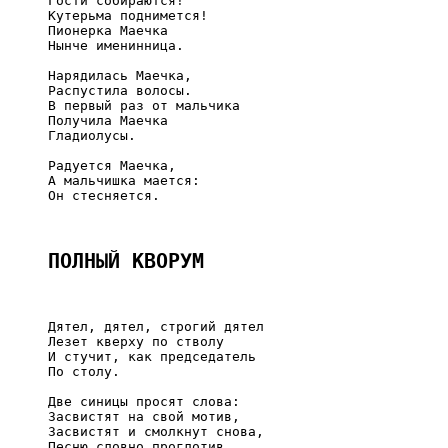
     Гости собираются!

     Кутерьма поднимется!

     Пионерка Маечка

     Нынче именинница.

     Нарядилась Маечка,

     Распустила волосы.

     В первый раз от мальчика

     Получила Маечка

     Гладиолусы.

     Радуется Маечка,

     А мальчишка мается:

     Он стесняется.

ПОЛНЫЙ КВОРУМ
     Дятел, дятел, строгий дятел

     Лезет кверху по стволу

     И стучит, как председатель

     По столу.

     Две синицы просят слова:

     Засвистят на свой мотив,

     Засвистят и смолкнут снова,

     Песню словно проглотив.
