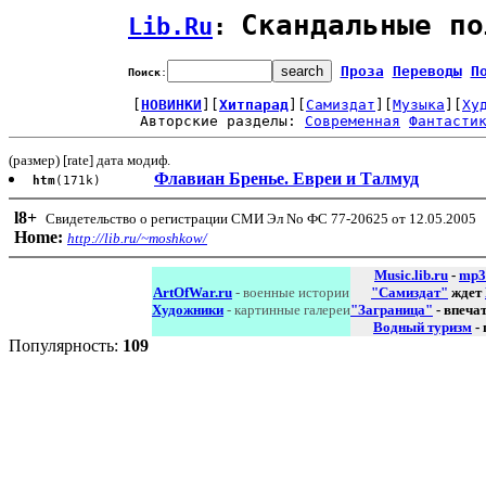
Скандальные по
Lib.Ru
: 
Проза
Переводы
П
Поиск
:
[
НОВИНКИ
][
Хитпарад
][
Самиздат
][
Музыка
][
Ху
Авторские разделы: 
Современная
Фантасти
(размер) [rate] дата модиф.
Флавиан Бренье. Евреи и Талмуд
htm
(171k)
l8
+
Свидетельство о регистрации СМИ Эл No ФС 77-20625 от 12.05.2005
Home:
http://lib.ru/~moshkow/
Music.lib.ru
-
mp3
ArtOfWar.ru
- военные истории
"Самиздат"
ждет
Художники
- картинные галереи
"Заграница"
- впеча
Водный туризм
-
Популярность:
109