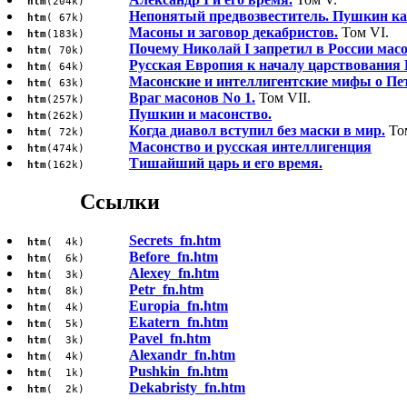
htm
(204k)
Непонятый предвозвеститель. Пушкин ка
htm
( 67k)
Масоны и заговор декабристов.
Том VI.
htm
(183k)
Почему Николай I запретил в России мас
htm
( 70k)
Русская Европия к началу царствования 
htm
( 64k)
Масонские и интеллигентские мифы о Пет
htm
( 63k)
Враг масонов No 1.
Том VII.
htm
(257k)
Пушкин и масонство.
htm
(262k)
Когда диавол вступил без маски в мир.
Том
htm
( 72k)
Масонство и русская интеллигенция
htm
(474k)
Тишайший царь и его время.
htm
(162k)
Ссылки
Secrets_fn.htm
htm
( 4k)
Before_fn.htm
htm
( 6k)
Alexey_fn.htm
htm
( 3k)
Petr_fn.htm
htm
( 8k)
Europia_fn.htm
htm
( 4k)
Ekatern_fn.htm
htm
( 5k)
Pavel_fn.htm
htm
( 3k)
Alexandr_fn.htm
htm
( 4k)
Pushkin_fn.htm
htm
( 1k)
Dekabristy_fn.htm
htm
( 2k)