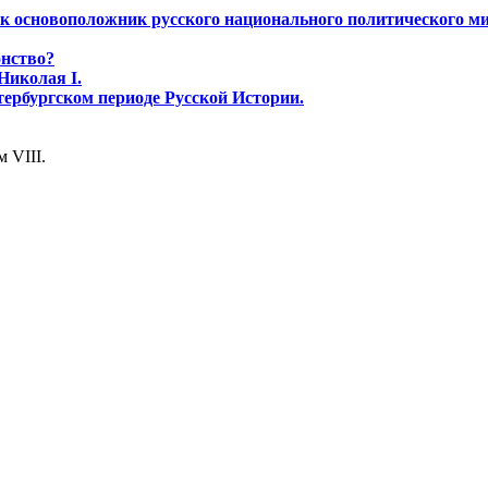
к основоположник русского национального политического ми
онство?
Николая I.
ербургском периоде Русской Истории.
 VIII.