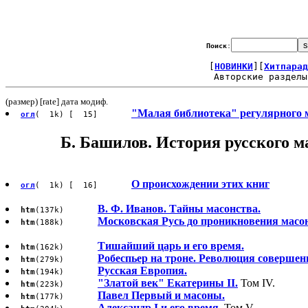
Поиск
:
[
НОВИНКИ
][
Хитпарад
Авторские разделы
(размер) [rate] дата модиф.
"Малая библиотека" регулярного 
огл
( 1k) [ 15]
Б. Башилов. История русского 
О происхождении этих книг
огл
( 1k) [ 16]
В. Ф. Иванов. Тайны масонства.
htm
(137k)
Московская Русь до проникновения масо
htm
(188k)
Тишайший царь и его время.
htm
(162k)
Робеспьер на троне. Революция совершенн
htm
(279k)
Русская Европия.
htm
(194k)
"Златой век" Екатерины II.
Том IV.
htm
(223k)
Павел Первый и масоны.
htm
(177k)
Александр I и его время.
Том V.