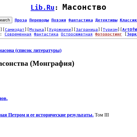
Масонство
Lib.Ru
: 
Проза
Переводы
Поэзия
Фантастика
Детективы
Классик
][
Самиздат
][
Музыка
][
Художники
][
Заграница
][
Туризм
][
ArtOfW
: 
Современная
Фантастика
Остросюжетная
Фотохостинг
 [
Зерк
масона (список литературы)
масонства (Монграфия)
нов.
ая Петром и ее исторические результаты.
Том III