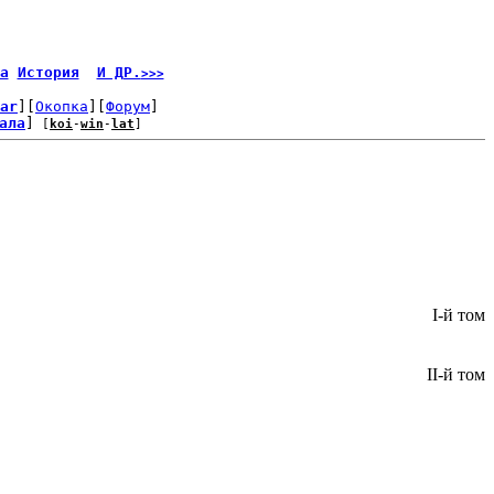
а
История
И ДР.
>>>
ar
][
Окопка
][
Форум
]
ала
]
 [
koi
-
win
-
lat
]
I-й том
II-й том