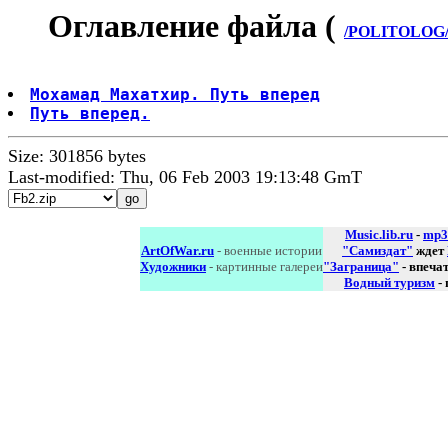
Оглавление файла (
/POLITOLOG/m
Мохамад Махатхир. Путь вперед
Путь вперед.
Size: 301856 bytes
Last-modified: Thu, 06 Feb 2003 19:13:48 GmT
Music.lib.ru
-
mp3
ArtOfWar.ru
- военные истории
"Самиздат"
ждет
Художники
- картинные галереи
"Заграница"
- впеча
Водный туризм
-