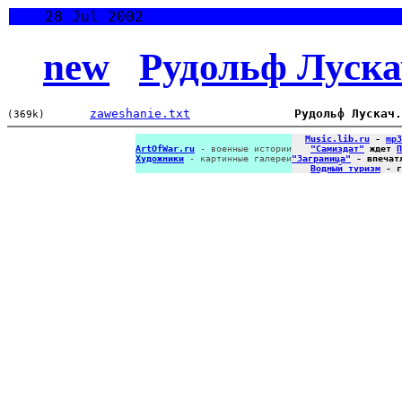
28 Jul 2002
new
Рудольф Луска
zaweshanie.txt
Рудольф Лускач.
(369k)
Music.lib.ru
-
mp3
ArtOfWar.ru
- военные истории
"Самиздат"
ждет
П
Художники
- картинные галереи
"Заграница"
- впечат
Водный туризм
- г