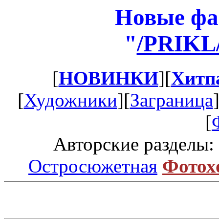
Новые фа
"
/PRIKL
[
НОВИНКИ
][
Хитп
[
Художники
][
Заграница
[
Авторские разделы:
Остросюжетная
Фотох