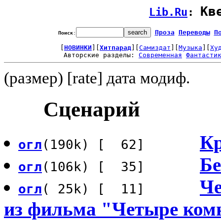
Кв
Lib.Ru
: 
Проза
Переводы
П
Поиск
:
[
НОВИНКИ
][
Хитпарад
][
Самиздат
][
Музыка
][
Ху
Авторские разделы: 
Современная
Фантасти
(размер) [rate] дата модиф.
Сценарий
Кр
огл
(190k) [ 62]
Б
огл
(106k) [ 35]
Че
огл
( 25k) [ 11]
из фильма "Четыре ком