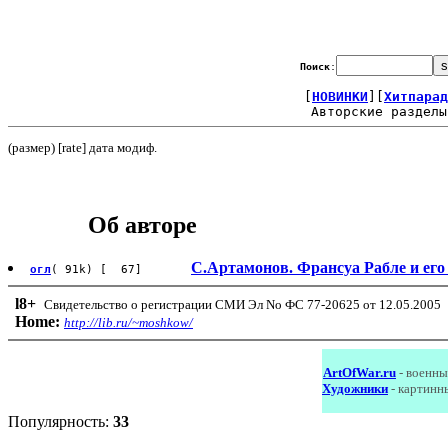
Поиск
:
[
НОВИНКИ
][
Хитпарад
Авторские разделы
(размер) [rate] дата модиф.
Об авторе
С.Артамонов. Франсуа Рабле и его
огл
( 91k) [ 67]
l8
+
Свидетельство о регистрации СМИ Эл No ФС 77-20625 от 12.05.2005
Home:
http://lib.ru/~moshkow/
ArtOfWar.ru
- военны
Художники
- картинн
Популярность:
33