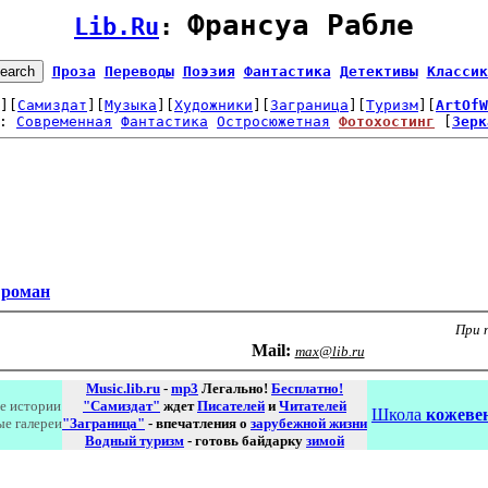
Франсуа Рабле
Lib.Ru
: 
Проза
Переводы
Поэзия
Фантастика
Детективы
Классик
][
Самиздат
][
Музыка
][
Художники
][
Заграница
][
Туризм
][
ArtOfW
: 
Современная
Фантастика
Остросюжетная
Фотохостинг
 [
Зерк
 роман
При 
Маil:
max@lib.ru
Music.lib.ru
-
mp3
Легально!
Бесплатно!
е истории
"Самиздат"
ждет
Писателей
и
Читателей
Школа
кожевен
ые галереи
"Заграница"
- впечатления о
зарубежной жизни
Водный туризм
- готовь байдарку
зимой