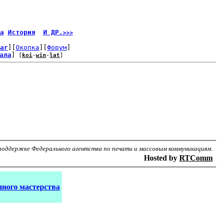
а
История
И ДР.
>>>
ar
][
Окопка
][
Форум
]
ала
]
 [
koi
-
win
-
lat
]
поддержке Федерального агентства по печати и массовым коммуникациям.
Hosted by
RTComm
ного мастерства