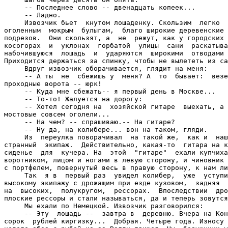
     -- Последнее слово -- двенадцать копеек...

     -- Ладно.

     Извозчик бьет  кнутом лошаденку. Скользим  легко  
оголенным  мокрым  булыгам,  благо широкие деревенские 
подрезов.  Они скользят, а  не  режут, как у городских 
косогорах  и  уклонах  горбатой  улицы  сани  раскатыва
набочившуюся  лошадь  и  ударяются  широкими  отводами 
Приходится держаться за спинку, чтобы не вылететь из са
     Вдруг извозчик оборачивается, глядит на меня:

     -- А ты  не  сбежишь у  меня? А  то  бывает:  везе
проходные ворота -- юрк!

     -- Куда мне сбежать-- я первый день в Москве...

     -- То-то! Жалуется на дорогу:

     -- Хотел сегодня на  хозяйской гитаре  выехать, а 
мостовые совсем оголели...

     -- На чем? -- спрашиваю.-- На гитаре?

     -- Ну да, на колибере... вон на таком, гляди.

     Из  переулка поворачивал  на такой же,  как и  наш
странный  экипаж.  Действительно, какая-то  гитара на к
сиденье  для  кучера. На  этой  "гитаре"  ехали купчиха
воротником, лицом и ногами в левую сторону, и чиновник 
с портфелем, повернутый весь в правую сторону, к нам ли
     Так  я в  первый раз  увидел колибер,  уже  уступи
высокому экипажу с дрожащим при езде кузовом,  задняя  
на  высоких,  полукругом,  рессорах.  Впоследствии  дро
плоские рессоры и стали называться, да и теперь зовутся
     Мы ехали по Немецкой. Извозчик разговорился:

     -- Эту  лошадь --  завтра в  деревню. Вчера на Кон
сорок  рублей киргизку...  Добрая. Четыре года. Износу 