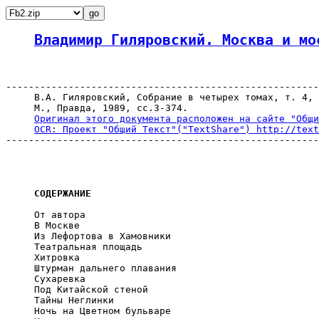
Владимир Гиляровский. Москва и мо
-------------------------------------------------------
     В.А. Гиляровский, Собрание в четырех томах, т. 4,

     М., Правда, 1989, сс.3-374.

Оригинал этого документа расположен на сайте "Общи
OCR: Проект "Общий Текст"("TextShare") http://text
-------------------------------------------------------
CОДЕРЖАНИЕ
     От автора

     В Москве

     Из Лефортова в Хамовники

     Театральная площадь

     Хитровка

     Штурман дальнего плавания

     Сухаревка

     Под Китайской стеной

     Тайны Неглинки

     Ночь на Цветном бульваре
