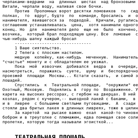
черпаками-ведрами  на  длинных  шестах  над бронзовыми 
Витали, черпали воду, наливая свои бочки.

     Против  Проломных ворот десятки ломовиков  то  сид
полках,  то  вдруг, будто  по  команде, бросались  и  о
нанимателя, явившегося за  подводой.  Кричали, ругались
соглашению устанавливалась  цена,  хотя нанимали одного
конец. Но  для  нанимателя дело  еще не  было  кончено,
возчика,  который брал подходящую цену. Все  ломовые  с
чью-нибудь шапку каждый бросал

     -------------------------------

     1 Ваше сиятельство.

     2 Телега с плоским настилом.

     медную  копейку, как-нибудь  меченную.  Наниматель
"счастье" монету и с обладателем ее уезжал.

     Пока  мой  извозчик  добивался  ведра  в  очереди,
насмотреться,  поражаясь  суете,  шуму  и  беспорядочно
проезжей  площади  Москвы... Кстати сказать,  и самой з
лошадей.

     Спустились  к  Театральной площади,  "окружили" ее
Охотный, Моховую.  Поднялись в  гору по  Воздвиженке. У
карета на высоких рессорах, с гербом на дверцах. В ней 
козлах, рядом с кучером,-- выездной лакей с баками,  в 
и в  ливрее  с большими светлыми пуговицами.  А  сзади 
стояли два бритых лакея в длинных ливреях, тоже в цилин
     За каретой  на рысаке важно  ехал  какой-то чиновн
бобром и в треуголке с плюмажем, едва помещая свое соли
пролетке, которую тогда называли эгоисткой...

ТЕАТРАЛЬНАЯ ПЛОЩАДЬ