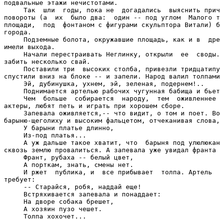
подвальные этажи нечистотами.

     Так  шли  годы, пока не  догадались  выяснить прич
повороты (а  их  было два:  один -- под углом  Малого т
площади,  под  фонтаном с фигурами скульптора Витали) б
города.

     Подземные болота, окружавшие площадь, как и в  дре
имели выхода.

     Начали перестраивать Неглинку, открыли  ее  своды.
забить несколько свай.

     Поставили три  высоких столба, привезли тридцатипу
спустили вниз на блоке -- и запели. Народ валил толпами
     Эй, дубинушка, ухнем, эй, зеленая, подернем!..

     Поднимается артелью рабочих чугунная бабища и бьет
     Чем  больше  собирается  народу,  тем  оживленнее 
актеры, любят петь и играть при хорошем сборе.

     Запевала оживляется,-- что видит, о том и поет. Во
барыню-щеголиху и высоким фальцетом, отчеканивая слова,
     У барыни платье длинно,

     Из-под платья...

     А уж дальше такое хватит, что  барыня под улюлюкан
сквозь землю провалиться. А запевала уже увидал франта 
     Франт, рубаха -- белый цвет,

     А порткам, знать, смены нет.

     И ржет  публика, и  все прибывает  толпа. Артель  
требует:

     -- Старайся, робя, наддай еще!

     Встряхивается запевала и понаддает:

     На дворе собака брешет,

     А хозяин пузо чешет.

     Толпа хохочет...
