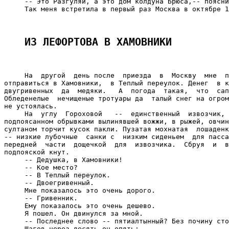
     -- Это Разгуляй, а это дом колдуна Брюса,-- поясни
     Так меня встретила в первый раз Москва в октябре 1
ИЗ ЛЕФОРТОВА В ХАМОВНИКИ
     На  другой  день после  приезда  в  Москву  мне  п
отправиться в Хамовники,  в Теплый переулок. Денег  в к
двугривенных  да  медяки.   А  погода  такая,  что  сап
Обледенелые  нечищеные тротуары да  талый снег на огром
не устоялась.

     На  углу  Гороховой   --  единственный  извозчик, 
подпоясанном обрывками вылинявшей вожжи, в рыжей, овчин
султаном торчит кусок пакли. Пузатая мохнатая  лошаденк
-- низкие лубочные  санки с  низким сиденьем  для пасса
передней  части  дощечкой  для  извозчика.  Сбруя  и  в
подпояской кнут.

     -- Дедушка, в Хамовники!

     -- Кое место?

     -- В Теплый переулок.

     -- Двоегривенный.

     Мне показалось это очень дорого.

     -- Гривенник.

     Ему показалось это очень дешево.

     Я пошел. Он двинулся за мной.

     -- Последнее слово -- пятиалтынный? Без почину сто
     Шагов через десять он опять:
