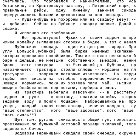
суетились.  Кто  торговался  с  нанимателями,  кто  уса
Останкино, за Крестовскую заставу, в Петровский парк, к
правильные   рейсы.   Одну   линейку   занимал   синода
переругивались басами и дискантами на всю площадь.

     -- Куда-нибудь на похороны или на свадьбу везут,--
и  добавил:--Сейчас на Лубянке  лошадку попоим. Давай к
седока.

     Я исполнил его требование.

     -- Вот проклятущие!  Чужих со  своим ведром не про
ихнее копейку выплачивай сторожу в будке. А тот с начал
     Лубянская  площадь -- один из центров  города. Про
углу  Большой Лубянки)  была  биржа  наемных  экипажей 
которых провожали покойников. Там же стояло несколько б
баре и дельцы, не имевшие  собственных  выездов,  наним
Вдоль  всего тротуара  -- от Мясницкой до  Лубянки,  пр
извозчичьего  трактира, стояли сплошь -- мордами  на пл
тротуарам  --  запряжки легковых извозчиков.  На  морды
торбы  или  висели на  оглобле  веревочные мешки, из ко
Лошади  кормились, пока их хозяева пили  чай.  Тысячи  
шныряя безбоязненно под ногами, подбирали овес.

     Из  трактира  выбегали  извозчики  -- в  расстегну
ведром  в  руке --  к фонтану,  платили копейку  сторож
ведрами  воду  и поили  лошадей.  Набрасывались на  про
услуг,  каждый  хваля свою лошадь, величая каждого,  су
"ваше степенство",  кого  "ваше здоровье", кого  "ваше 
"вась-сиясь!"1

     Шум, гам, ругань  сливались в общий гул, покрываяс
проезжающих по булыжной мостовой площади экипажей, теле
водовозных бочек.

     Водовозы вереницами ожидали своей очереди, окружив