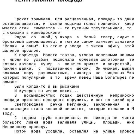
     Грохот трамваев. Вся расцвеченная, площадь то движ
останавливается, и тысячи людских голов поднимают  квер
мчатся стаи  самолетов -- то гусиным треугольником, то 
стеклышки в калейдоскопе.

     Рядом  со  мной, у входа  в  Малый  театр, сидит е
бронзовый домовладелец, в том же самом заячьем халатике
"Волки  и овцы". На стене у входа  я читаю  афишу  этой
далекое прошлое.

     К подъезду  Малого театра, утопая железными шинами
и  ныряя по  ухабам, подползла  облезлая допотопная  те
козлах качался  кучер  в  линючем армяке  и вихрастой, 
паклей шапке,  с  подвязанной  щекой.  Он чмокал, цыкал
вожжами  пару  разномастных,  никогда  не  чищенных "ка
которых популярный  в то  время певец Паша Богатырев пе
романс:

     Были когда-то и вы рысаками

     И кучеров вы имели лихих...

     В   восьмидесятых  годах  девственную   неприкосно
площади пришлось ненадолго нарушить, и вот по какой при
     Светловодная   речка  Неглинка,  заключенная   в  
канализации стала клоакой нечистот, которые стекали в М
воду.

     С  годами  труба засорилась, ее  никогда не  чисти
большого  ливня  вода  заливала  улицы,   площади,  ниж
Неглинному проезду.

     Потом  вода  уходила,  оставляя  на  улице  зловон