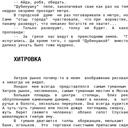
     -- Айда, робя, обедать.

     "Дубинушку"  пели, заколачивая сваи как раз на том
недрах незримо проходит метро.

     В городской  думе  не раз поговаривали о метро, но
Сами  "отцы  города"  чувствовали,  что при  воровстве,
панаму разведут, что никаких богатств не хватит...

     --  Только  разворуют,  толку  не  будет.  А  како
проповеди:

     --  За  грехи  нас ведут в  преисподнюю земли.  "Г
испугались. Да кроме того, с одной "Дубинушкой"  вместо
далеко уехать было тоже мудрено.

ХИТРОВКА