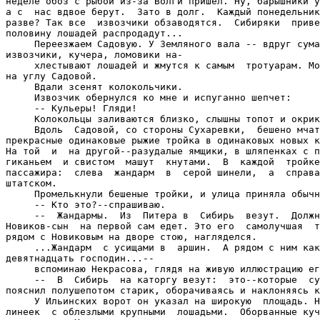
неделе обоз с рыбой из-за Волги пришел. Ну, барышники у
а с  нас вдвое берут.  Зато в долг.  Каждый понедельник
разве? Так все  извозчики обзаводятся.  Сибиряки  приве
половину лошадей распродадут...

     Переезжаем Садовую. У Земляного вала -- вдруг сума
извозчики, кучера, ломовики на-

     хлестывают лошадей и жмутся к самым  тротуарам. Мо
на углу Садовой.

     Вдали зсенят колокольчики.

     Извозчик обернулся ко мне и испуганно шепчет:

     -- Кульеры! Гляди!

     Колокольцы заливаются близко, слышны топот и окрик
     Вдоль  Садовой, со стороны Сухаревки,  бешено мчат
прекрасные одинаковые рыжие тройка в одинаковых новых к
На той  и  на другой--разудалые ямщики, в шляпенках с п
гиканьем  и свистом  машут  кнутами.  В  каждой  тройке
пассажира:  слева  жандарм  в  серой шинели,  а  справа
штатском.

     Промелькнули бешеные тройки, и улица приняла обычн
     -- Кто это?--спрашиваю.

     --  Жандармы.  Из  Питера в  Сибирь  везут.  Должн
Новиков-сын  на первой сам едет. Это его  самолучшая  т
рядом с Новиковым на дворе стою, нагляделся.

     ...Жандарм  с усищами в  аршин.  А рядом с ним как
девятнадцать господин...--

     вспоминаю Некрасова, глядя на живую иллюстрацию ег
     --  В  Сибирь  на каторгу везут:  это--которые  су
пояснил полушепотом старик, оборачиваясь и наклоняясь к
     У Ильинских ворот он указал на широкую  площадь. Н
линеек  с облезлыми крупными  лошадьми.  Оборванные куч