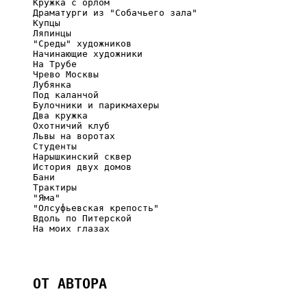
     Кружка с орлом

     Драматурги из "Собачьего зала"

     Купцы

     Ляпинцы

     "Среды" художников

     Начинающие художники

     На Трубе

     Чрево Москвы

     Лубянка

     Под каланчой

     Булочники и парикмахеры

     Два кружка

     Охотничий клуб

     Львы на воротах

     Студенты

     Нарышкинский сквер

     История двух домов

     Бани

     Трактиры

     "Яма"

     "Олсуфьевская крепость"

     Вдоль по Питерской

     На моих глазах

ОТ АВТОРА