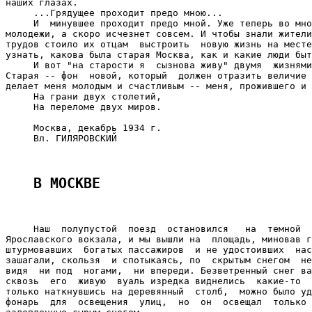
наших глазах.

     ...Грядущее проходит предо мною...

     И  минувшее проходит предо мной. Уже теперь во мно
молодежи, а скоро исчезнет совсем. И чтобы знали жители
трудов стоило их отцам  выстроить  новую жизнь на месте
узнать, какова была старая Москва, как и какие люди быт
     И вот "на старости я  сызнова живу" двумя  жизнями
Старая -- фон  новой, который  должен отразить величие 
делает меня молодым и счастливым -- меня, прожившего и 
     На грани двух столетий,

     На переломе двух миров.

     Москва, декабрь 1934 г.

     Вл. ГИЛЯРОВСКИЙ

В МОСКВЕ
     Наш  полупустой  поезд  остановился   на  темной  
Ярославского вокзала, и мы вышли на  площадь, миновав г
штурмовавших  богатых пассажиров  и не удостоивших  нас
зашагали, скользя  и спотыкаясь, по  скрытым снегом  не
видя  ни под  ногами,  ни впереди. Безветренный снег ва
сквозь  его  живую  вуаль изредка виднелись  какие-то  
только наткнувшись на деревянный  столб,  можно было уд
фонарь  для  освещения  улиц,  но  он  освещал  только 