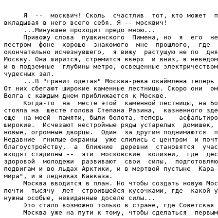
     Я  --  москвич! Сколь  счастлив  тот, кто может  п
вкладывая в него всего себя. Я -- москвич!

     ...Минувшее проходит предо мною...

     Привожу слова  пушкинского  Пимена, но  я  его  не
пестром  фоне  хорошо  знакомого  мне  прошлого,  где  
окончательно исчезнувшего,  я вижу  растущую не по  дня
Москву. Она ширится, стремится вверх  и вниз, в неведом
и в подземные  глубины метро, освещенные электричеством
чудесных зал.

     ...В "гранит одетая" Москва-река окаймлена теперь 
От них сбегают широкие каменные лестницы. Скоро они  ом
Волга с каждым днем приближается к Москве.

     Когда-то  на  месте этой  каменной лестницы, на Бо
стояла на  шесте голова Степана Разина,  казненного зде
еще  на моей  памяти, были болота, теперь--  асфальтиро
широкие.  Исчезают нестройные ряды устарелых  домишек, 
новые, огромные дворцы.  Один  за другим поднимаются  п
Недавние  гнилые окраины  уже слились с центром  и почт
благоустройству,  а  ближние  деревни  становятся  учас
входят стадионы --  эти  московские  колизеи,  где  дес
здоровой  молодежи  развивают  свои  силы,  подготовляю
подвигам и во льдах Арктики, и в мертвой пустыне  Кара-
мира", и в ледниках Кавказа.

     Москва вводится в план. Но чтобы создать новую Мос
почти  тысячу  лет  строившейся кусочками, где  какой у
нужны особые, невиданные доселе силы...

     Это стало возможно только в стране, где Советская 
     Москва уже на пути к тому, чтобы сделаться  первым