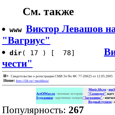
См. также
Виктор Левашов на
www
"Вагриус"
Ви
dir
( 17 ) [ 78]
чести"
l8
+
Свидетельство о регистрации СМИ Эл No ФС 77-20625 от 12.05.2005
Home:
http://lib.ru/~moshkow/
Music.lib.ru
-
mp3
ArtOfWar.ru
- военные истории
"Самиздат"
ждет
Художники
- картинные галереи
"Заграница"
- впеча
Водный туризм
-
Популярность:
267