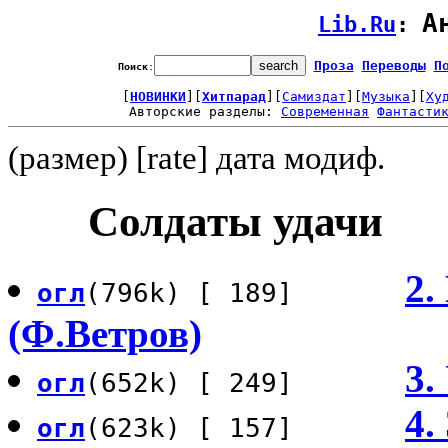
А
Lib.Ru
: 
Проза
Переводы
П
Поиск
:
[
НОВИНКИ
][
Хитпарад
][
Самиздат
][
Музыка
][
Ху
Авторские разделы: 
Современная
Фантасти
(размер) [rate] дата модиф.
Солдаты удачи
2.
огл
(796k) [ 189]
(Ф.Ветров)
3.
огл
(652k) [ 249]
4.
огл
(623k) [ 157]