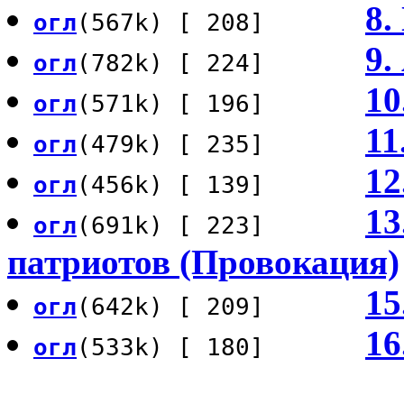
8.
огл
(567k) [ 208]
9.
огл
(782k) [ 224]
10
огл
(571k) [ 196]
11
огл
(479k) [ 235]
12
огл
(456k) [ 139]
13
огл
(691k) [ 223]
патриотов (Провокация)
15
огл
(642k) [ 209]
16
огл
(533k) [ 180]