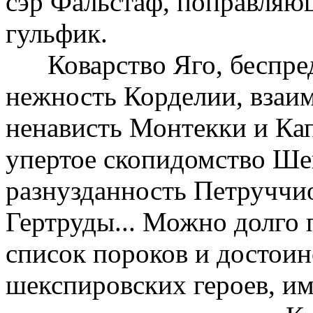
сэр Фальстаф, поправляю
гульфик.
Коварство Яго, беспре
нежность Корделии, взаи
ненависть Монтекки и Кап
упертое скопидомство Ше
разнузданность Петруччи
Гертруды... Можно долго
список пороков и достоин
шекспировских героев, и