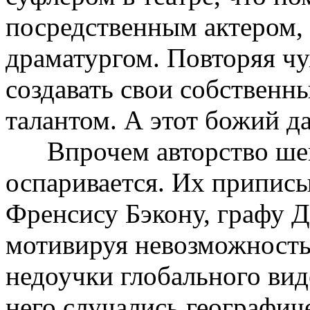
посредственным актером,
драматургом. Повторяя чу
создавать свои собственны
талантом. А этот божий да
Впрочем авторство шекс
оспаривается. Их припис
Френсису Бэкону, графу Д
мотивируя невозможность
недоучки глобального вид
него случались географич