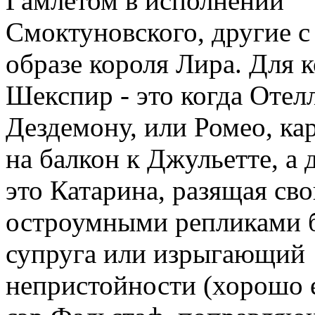
Гамлетом в исполнении
Смоктуновского, другие с
образе короля Лира. Для к
Шекспир - это когда Отел
Дездемону, или Ромео, к
на балкон к Джульетте, а д
это Катарина, разящая св
остроумными репликами 
супруга или изрыгающий
непристойности (хорошо е