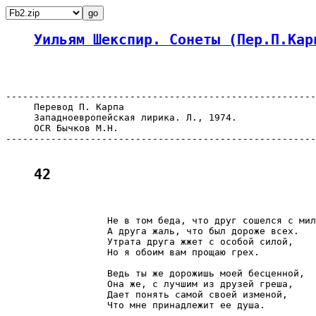
Уильям Шекспир. Сонеты (Пер.П.Кар
-------------------------------------------------------
     Перевод П. Карпа

     Западноевропейская лирика. Л., 1974.

     OCR Бычков М.Н.

-------------------------------------------------------
42
                  Не в том беда, что друг сошелся с мил
                  А друга жаль, что был дороже всех.

                  Утрата друга жжет с особой силой,

                  Но я обоим вам прощаю грех.

                  Ведь ты же дорожишь моей бесценной,

                  Она же, с лучшим из друзей греша,

                  Дает понять самой своей изменой,

                  Что мне принадлежит ее душа.
