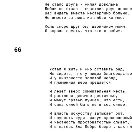
                  Не стало друга - милая довольна,

                  Любви не стало - счастлив друг вполне
                  Вас видеть вместе нестерпимо больно.

                  Но вместе вы лишь из любви ко мне:

                  Коль скоро друг был двойником моим,

                  Я вправе счесть, что это я любим.

66
                    Устал я жить и мир оставить рад,

                    Не видеть, что у нищих благородство

                    И у ничтожеств золотой наряд,

                    И пламенная вера предается,

                    И лезет вверх сомнительная честь,

                    И растлено девичье достоянье,

                    И мажут грязью лучшее, что есть,

                    И сила силой быть не в состоянье,

                    И власть искусству затыкает рот,

                    И глупость судит разум вдохновенный
                    И честность простоватостью слывет,

                    И в лагерь Зла Добро бредет, как пл