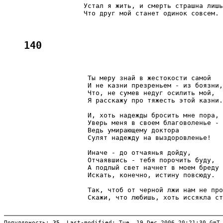
                    Устал я жить, и смерть страшна лишь
                    Что друг мой станет одинок совсем.

140
                     Ты меру знай в жестокости самой

                     И не казни презреньем - из боязни,

                     Что, не сумев недуг осилить мой,

                     Я расскажу про тяжесть этой казни.

                     И, хоть надежды бросить мне пора,

                     Уверь меня в своем благоволенье -

                     Ведь умирающему доктора

                     Сулят надежду на выздоровленье!

                     Иначе - до отчаянья дойду,

                     Отчаявшись - тебя порочить буду,

                     А подлый свет начнет в моем бреду

                     Искать, конечно, истину повсюду.

                     Так, чтоб от черной лжи нам не про
                     Скажи, что любишь, хоть иссякла ст
Популярность: 
25