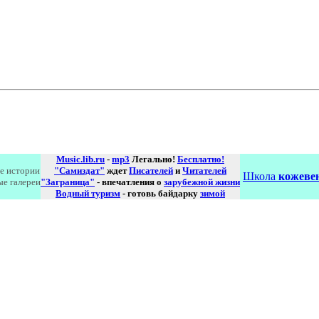
Music.lib.ru
-
mp3
Легально!
Бесплатно!
е истории
"Самиздат"
ждет
Писателей
и
Читателей
Школа
кожевен
ые галереи
"Заграница"
- впечатления о
зарубежной жизни
Водный туризм
- готовь байдарку
зимой