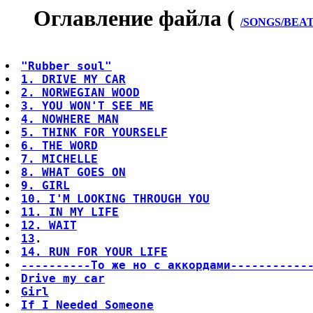
Оглавление файла (
/SONGS/BEAT/
"Rubber soul"
1. DRIVE MY CAR
2. NORWEGIAN WOOD
3. YOU WON'T SEE МЕ
4. NOWHERE MAN
5. THINK FOR YOURSELF
6. THE WORD
7. MICHELLЕ
8. WHAT GOES ON
9. GIRL
10. I'M LOOKING THROUGH YOU
11. IN MY LIFЕ
12. WAIТ
13
14. RUN FOR YOUR LIFЕ
----------То же но с аккордами-----------
Drive my car
Girl
If I Needed Someone