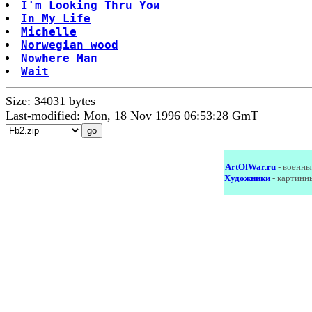
I'm Looking Thru Yои
In My Lifе
Мichellе
Norwegian wood
Nowhere Maп
Wait
Size: 34031 bytes
Last-modified: Mon, 18 Nov 1996 06:53:28 GmT
ArtOfWar.ru
- военны
Художники
- картинн