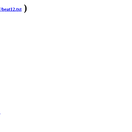
)
beat12.txt
-