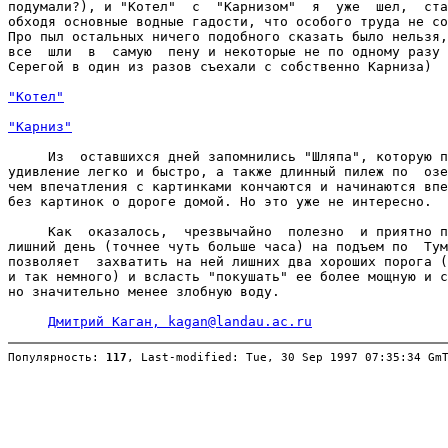
подумали?), и "Котел"  с  "Карнизом"  я  уже  шел,  ста
обходя основные водные гадости, что особого труда не со
Про пыл остальных ничего подобного сказать было нельзя,
все  шли  в  самую  пену и некоторые не по одному разу 
Серегой в один из разов съехали с собственно Карниза)

"Котел"
"Карниз"
     Из  оставшихся дней запомнились "Шляпа", которую п
удивление легко и быстро, а также длинный пилеж по  озе
чем впечатления с картинками кончаются и начинаются впе
без картинок о дороге домой. Но это уже не интересно.

     Как  оказалось,  чрезвычайно  полезно  и приятно п
лишний день (точнее чуть больше часа) на подъем по  Тум
позволяет  захватить на ней лишних два хороших порога (
и так немного) и всласть "покушать" ее более мощную и с
но значительно менее злобную воду.

Дмитрий Каган, kagan@landau.ac.ru
Популярность: 
117