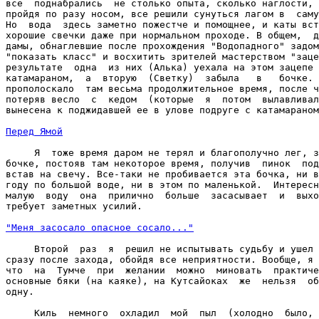
все  поднабрались  не столько опыта, сколько наглости, 
пройдя по разу носом, все решили сунуться лагом в  саму
Но  вода  здесь заметно пожестче и помощнее, и каты вст
хорошие свечки даже при нормальном проходе. В общем,  д
дамы, обнаглевшие после прохождения "Водопадного" задом
"показать класс" и восхитить зрителей мастерством "заце
результате  одна  из них (Алька) уехала на этом зацепе 
катамараном,  а  вторую  (Светку)  забыла   в   бочке. 
прополоскало  там весьма продолжительное время, после ч
потеряв весло  с  кедом  (которые  я  потом  вылавливал
вынесена к поджидавшей ее в улове подруге с катамараном
Перед Ямой
     Я  тоже время даром не терял и благополучно лег, з
бочке, постояв там некоторое время, получив  пинок  под
встав на свечу. Все-таки не пробивается эта бочка, ни в
году по большой воде, ни в этом по маленькой.  Интересн
малую  воду  она  прилично  больше  засасывает  и  выхо
требует заметных усилий.

"Меня засосало опасное сосало..."
     Второй  раз  я  решил не испытывать судьбу и ушел 
сразу после захода, обойдя все неприятности. Вообще, я 
что  на  Тумче  при  желании  можно  миновать  практиче
основные бяки (на каяке), на Кутсайоках  же  нельзя  об
одну.

     Киль  немного  охладил  мой  пыл  (холодно  было, 