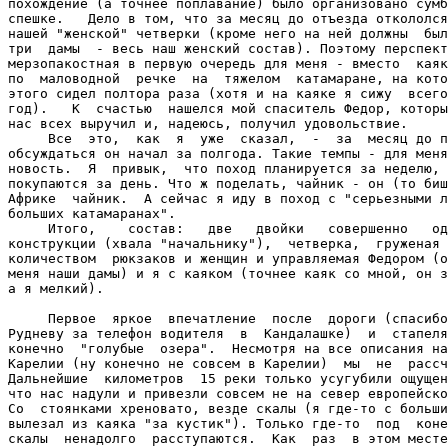
похождение (а точнее поплавание) было организовано сумб
спешке.   Дело в том, что за месяц до отъезда откололся
нашей "женской" четверки (кроме него на ней должны  был
три  дамы  - весь наш женский состав). Поэтому перспект
мерзопакостная в первую очередь для меня - вместо  каяк
по  маловодной  речке  на  тяжелом  катамаране, на кото
этого сидел полтора раза (хотя и на каяке я сижу  всего
год).   К  счастью  нашелся мой спаситель Федор, которы
нас всех выручил и, надеюсь, получил удовольствие.

     Все  это,  как  я  уже  сказал,  -  за  месяц до п
обсуждаться он начал за полгода. Такие темпы - для меня
новость.  Я  привык,  что поход планируется за неделю, 
покупаются за день. Что ж поделать, чайник - он (то биш
Африке  чайник.  А сейчас я иду в поход с "серьезными л
больших катамаранах".

     Итого,    состав:   две   двойки   совершенно   од
конструкции (хвала "начальнику"),  четверка,  груженая 
количеством  рюкзаков и женщин и управляемая Федором (о
меня наши дамы) и я с каяком (точнее каяк со мной, он з
а я мелкий).

     Первое  яркое  впечатление  после  дороги (спасибо
Рудневу за телефон водителя  в  Кандалашке)  и  стапеля
конечно  "голубые  озера".  Несмотря на все описания на
Карелии (ну конечно не совсем в Карелии)  мы  не  рассч
Дальнейшие  километров  15 реки только усугубили ощущен
что нас надули и привезли совсем не на север европейско
Со  стоянками хреновато, везде скалы (я где-то с больши
вылезал из каяка "за кустик"). Только где-то  под  коне
скалы  ненадолго  расступаются.  Как  раз  в этом месте