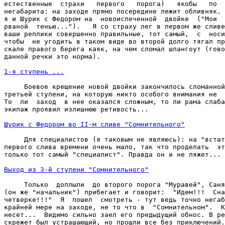
естественные  страхи   первого   порога)   якобы   по  
негабарита: на заходе прямо посередине лежит обливняк. 
я и Шурик с Федором на  новоиспеченной  двойке  ("Мои  
рваной  тенью...").   Я со страху лег в первом же сливе
ваши реплики совершенно правильные, тот самый,  с  носи
чтобы  не угодить в таком виде во второй долго тягал пр
скале правого берега каяк, на чем сломал шпангоут (гово
данной речки это норма).

1-я ступень ...
     Боевое крещение новой двойки закончилось сломанной
третьей ступени, на которую никто особого внимания не  
То  ли  заход  в нее оказался сложным, то ли рама слаба
экипаж проявил излишнюю ретивость...

Шурик с Федором во II-м сливе "Сомнительного"
     Для специалистов (я таковым не являюсь): на "встат
первого слива времени очень мало, так что проделать  эт
только тот самый "специалист". Правда он и не ляжет...

Выход из 3-й ступени "Сомнительного"
     Только  доплыли  до второго порога "Муравей", Саня
(он же "начальник") прибегает и говорит:  "Идем!!!  Сна
четверке!!!"  Я  пошел  смотреть - тут ведь точно негаб
крайней мере на заходе, не то что в  "Сомнительном".  К
несет...  Видимо сильно заел его предыдущий обнос. В ре
скрежет был устрашающий, но прошли все без приключений.
