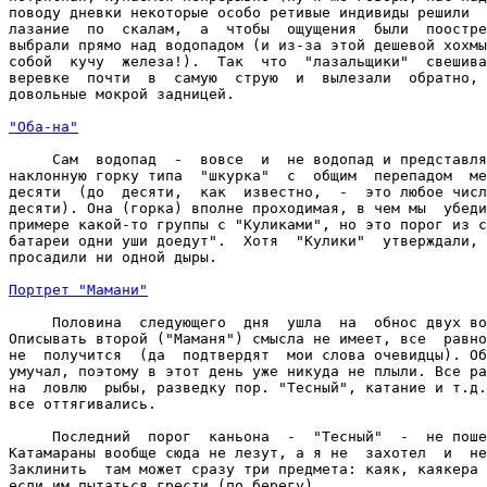
поводу дневки некоторые особо ретивые индивиды решили  
лазание  по  скалам,  а  чтобы  ощущения  были  поостре
выбрали прямо над водопадом (и из-за этой дешевой хохмы
собой  кучу  железа!).  Так  что  "лазальщики"  свешива
веревке  почти  в  самую  струю  и  вылезали  обратно, 
довольные мокрой задницей.

"Оба-на"
     Сам  водопад  -  вовсе  и  не водопад и представля
наклонную горку типа  "шкурка"  с  общим  перепадом  ме
десяти  (до  десяти,  как  известно,  -  это любое числ
десяти). Она (горка) вполне проходимая, в чем мы  убеди
примере какой-то группы с "Куликами", но это порог из с
батареи одни уши доедут".  Хотя  "Кулики"  утверждали, 
просадили ни одной дыры.

Портрет "Мамани"
     Половина  следующего  дня  ушла  на  обнос двух во
Описывать второй ("Маманя") смысла не имеет, все  равно
не  получится  (да  подтвердят  мои слова очевидцы). Об
умучал, поэтому в этот день уже никуда не плыли. Все ра
на  ловлю  рыбы, разведку пор. "Тесный", катание и т.д.
все оттягивались.

     Последний  порог  каньона  -  "Тесный"  -  не поше
Катамараны вообще сюда не лезут, а я не  захотел  и  не
Заклинить  там может сразу три предмета: каяк, каякера 
если им пытаться грести (по берегу).
