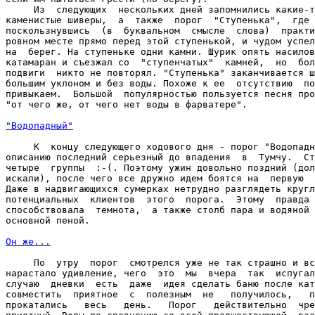
     Из  следующих  нескольких дней запомнились какие-т
каменистые шиверы,  а  также  порог  "Ступенька",  где 
поскользнувшись  (в  буквальном  смысле  слова)  практи
ровном месте прямо перед этой ступенькой, и чудом успел
на  берег. На ступеньке одни камни. Шурик опять насилов
катамаран и съезжал со  "ступенчатых"  камней,  но  бол
подвиги  никто не повторял. "Ступенька" заканчивается ш
большим уклоном и без воды. Похоже к ее  отсутствию  по
привыкаем.  Большой  популярностью пользуется песня про
"от чего же, от чего нет воды в фарватере".

"Водопадный"
     К  концу следующего ходового дня - порог "Водопадн
описанию последний серьезный до впадения  в  Тумчу.  Ст
четыре  группы  :-(. Поэтому ужин довольно поздний (дол
искали), после чего все дружно идем боятся на  первую  
Даже в надвигающихся сумерках нетрудно разглядеть кругл
потенциальных  клиентов  этого  порога.  Этому  правда 
способствовала  темнота,  а также столб пара и водяной 
основной пеной.

Он же...
     По  утру  порог  смотрелся уже не так страшно и вс
нарастало удивление, чего  это  мы  вчера  так  испугал
случаю  дневки  есть  даже  идея сделать баню после кат
совместить  приятное  с  полезным  не   получилось,   п
прокатались   весь   день.   Порог   действительно  чре