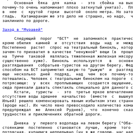
     Основная  бяка  для  каяка  -  это  сбойка  на вых
почему-то очень напоминает плохо заткнутый унитаз).  Пл
в  нее  с  крутой  горки  высотой  около метра. Но зато
гладь.  Катамаранам же это дело не страшно, но надо,  ч
заклинило по дороге.

Заход в "Муравей"
     Следующий  порог  "БСТ"  не  запомнился  практичес
кроме обилия  камней  и  отсутствия  воды  над  и  межд
Постепенно  растет  спрос на театральный бинокль, котор
зачем-то прихватил в качестве "ненужной" вещи (в  прошл
на  Тумче  таковой  являлась тяжеленная железная мясору
существенно  хуже).  Бинокль  используется   в   основн
разглядывания  собратьев-туристов на другом берегу. Фед
способом на БСТ заприметил какую-то "рыжую"  и  разгляд
еще  несколько  дней  подряд,  над  чем  все  почему-то
потешались. Человек с театральным биноклем на пороге  с
потрясающе:  у  всех  проплывающих  создается ощущение,
сюда приехали давать спектакль специально для данного с
     Кстати,  туристы  -  это  третье яркое впечатление
отсутствие воды здешнее  начальство  (вместе  с  вышеуп
Ильей) решило компенсировать явным избытком этих странн
(вроде нас). Их число явно превосходило количество кома
предупреждал  же  Алексей  Руднев),  что  конечно  сказ
трудностях и приключениях обратной дороги.

     Дневка  у  первого водопада на левом берегу ("Оба-
стоянками  постепенно  становится  лучше,  кроме  того 
потрясная, купаемся непрерывно (ну я же говорю, нас над