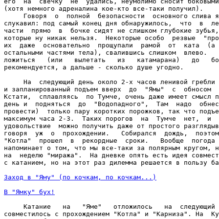
его  на  свечку  не  удались, неумолимо сносит боковыми
(хотя немного адреналина кое-кто все-таки получил).

     Говоря  о  полной  безопасности  основного слива я
слукавил: под самый конец дня обнаружилось,  что  в  ле
части  прямо  в  бочке сидят не слишком глубокие зубья,
которые ну никак нельзя.  Некоторые особо  резвые  "про
их  даже  основательно  прощупали  рамой  от  ката  (а 
остальными частями тела), свалившись слишком  влево.   
ложиться   (или   вылетать   из   катамарана)   до   бо
рекомендуется, а дальше - сколько душе угодно.

     На  следующий день около 2-х часов ленивой гребли 
и запланированный подъем вверх  до  "Ямы"  c  обносом  
Кстати,  сплавляясь  по Тумче, очень даже имеет смысл п
день и  подняться  до  "Водопадного",  Там  надо  обнес
провести)  только пару коротких порожков, так что подъе
максимум часа 2-3.  Таких порогов  на  Тумче  нет,  и  
удовольствие  можно получить даже от простого разглядыв
говоря  уж  о  прохождении.   Собирался  дождь,  поэтом
"Котла"  прошел  в  рекордные  сроки.   Вообще  погода 
напоминает о том, что мы все-таки за полярным кругом, н
на  неделю "миража".  На дневке опять есть идея совмест
с катанием, но на этот раз дилемма решается в пользу ба
Заход в "Яму" (по кочкам, по кочкам...)
В "Ямку" бух!
     Катание   на   "Яме"   отложилось   на  следующий 
совместилось с прохождением "Котла" и "Карниза". На  Ку