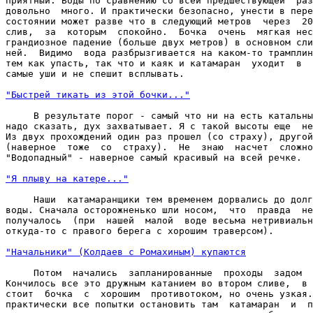
приятный. Воды по сравнению со всей предшествующей  раз
довольно  много. И практически безопасно, унести в пере
состоянии может разве что в следующий метров  через  20
слив,  за  которым  спокойно.  Бочка  очень  мягкая нес
грандиозное падение (больше двух метров) в основном сли
ней.  Видимо  вода разбрызгивается на каком-то трамплин
тем как упасть, так что и каяк и катамаран  уходит  в  
самые уши и не спешит всплывать.

"Быстрей тикать из этой бочки..."
     В результате порог - самый что ни на есть катальны
надо сказать, дух захватывает. Я с такой высоты еще  не
Из двух прохождений один раз прошел (со страху), другой
(наверное  тоже  со  страху).  Не  знаю  насчет  сложно
"Водопадный" - наверное самый красивый на всей речке.

"Я плыву на катере..."
     Наши  катамаранщики тем временем дорвались до долг
воды. Сначала осторожненько шли носом,  что  правда  не
получалось  (при  нашей  малой  воде весьма нетривиальн
откуда-то с правого берега с хорошим траверсом).

"Начальники" (Колдаев с Ромахиным) купаются
     Потом  начались  запланированные  проходы  задом  
Кончилось все это дружным катанием во втором сливе,  в 
стоит  бочка  с  хорошим  противотоком, но очень узкая.
практически все попытки остановить там  катамаран  и  п