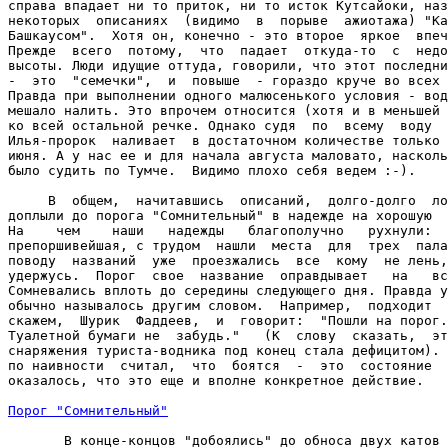
справа впадает ни то приток, ни то исток Кутсайоки, наз
некоторых  описаниях  (видимо  в  порыве  ажиотажа) "Ка
Башкаусом".  Хотя он, конечно - это второе  яркое  впеч
Прежде  всего  потому,  что  падает  откуда-то  с  недо
высоты. Люди идущие оттуда, говорили, что этот последни
-  это  "семечки",  и  повыше  - гораздо круче во всех 
Правда при выполнении одного малюсенького условия - вод
мешало налить. Это впрочем относится (хотя и в меньшей 
ко всей остальной речке. Однако судя  по  всему  воду  
Илья-пророк  наливает  в достаточном количестве только 
июня. А у нас ее и для начала августа маловато, насколь
было судить по Тумче.  Видимо плохо себя ведем :-).

     В  общем,  начитавшись  описаний,  долго-долго  ло
доплыли до порога "Сомнительный" в надежде на хорошую  
На    чем    наши   надежды   благополучно   рухнули:  
препоршивейшая, с трудом  нашли  места  для  трех  пала
поводу  названий  уже  проезжались  все  кому  не лень,
удержусь.  Порог  свое  название  оправдывает   на   вс
Сомневались вплоть до середины следующего дня. Правда у
обычно называлось другим словом.  Например,  подходит  
скажем,  Шурик  Фаддеев,  и  говорит:  "Пошли на порог.
Туалетной бумаги не  забудь."   (К  слову  сказать,  эт
снаряжения туриста-водника под конец стала дефицитом). 
по наивности  считал,  что  боятся  -  это  состояние  
оказалось, что это еще и вполне конкретное действие.

Порог "Сомнительный"
       В конце-концов "добоялись" до обноса двух катов 