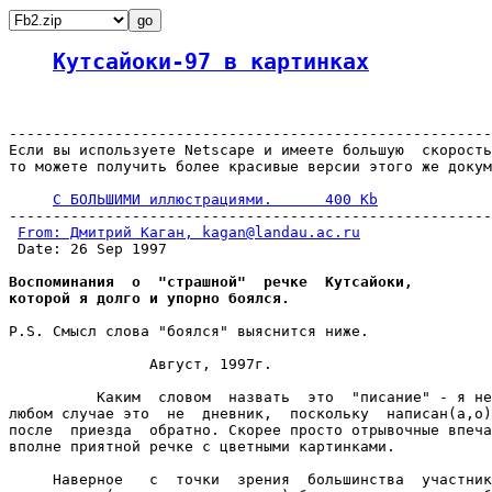
Кутсайоки-97 в картинках
-------------------------------------------------------
Если вы используете Netscape и имеете большую  скорость
то можете получить более красивые версии этого же докум
С БОЛЬШИМИ иллюстрациями.      400 Kb
-------------------------------------------------------
From: Дмитрий Каган, kagan@landau.ac.ru
 Date: 26 Sep 1997

Воспоминания  о  "страшной"  речке  Кутсайоки,

которой я долго и упорно боялся.
P.S. Смысл слова "боялся" выяснится ниже.

		Август, 1997г.

          Каким  словом  назвать  это  "писание" - я не
любом случае это  не  дневник,  поскольку  написан(а,о)
после  приезда  обратно. Скорее просто отрывочные впеча
вполне приятной речке с цветными картинками.

     Наверное   с  точки  зрения  большинства  участник