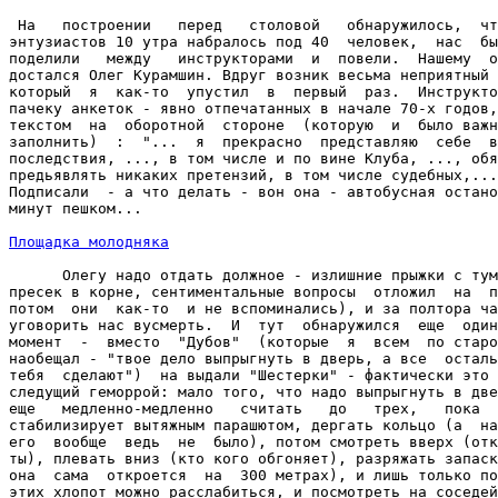
 На   построении   перед   столовой   обнаружилось,  чт
энтузиастов 10 утра набралось под 40  человек,  нас  бы
поделили   между   инструкторами  и  повели.  Нашему  о
достался Олег Курамшин. Вдруг возник весьма неприятный 
который  я  как-то  упустил  в  первый  раз.  Инструкто
пачеку анкеток - явно отпечатанных в начале 70-х годов,
текстом  на  оборотной  стороне  (которую  и  было важн
заполнить)  :  "...  я  прекрасно  представляю  себе  в
последствия, ..., в том числе и по вине Клуба, ..., обя
предьявлять никаких претензий, в том числе судебных,...
Подписали  - а что делать - вон она - автобусная остано
минут пешком...

Площадка молодняка
      Олегу надо отдать должное - излишние прыжки с тум
пресек в корне, сентиментальные вопросы  отложил  на  п
потом  они  как-то  и не вспоминались), и за полтора ча
уговорить нас вусмерть.  И  тут  обнаружился  еще  один
момент  -  вместо  "Дубов"  (которые  я  всем  по старо
наобещал - "твое дело выпрыгнуть в дверь, а все  осталь
тебя  сделают")  на выдали "Шестерки" - фактически это 
следущий геморрой: мало того, что надо выпрыгнуть в две
еще   медленно-медленно   считать   до   трех,   пока  
стабилизирует вытяжным парашютом, дергать кольцо (а  на
его  вообще  ведь  не  было), потом смотреть вверх (отк
ты), плевать вниз (кто кого обгоняет), разряжать запаск
она  сама  откроется  на  300 метрах), и лишь только по
этих хлопот можно расслабиться, и посмотреть на соседей