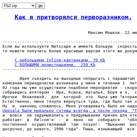
Как я притворялся перворазником.
                                   Максим Мошков. 22 ию
-------------------------------------------------------
Если вы используете Netscape и имеете большую  скорость
то можете получить более красивые версии этого же докум
С небольшими Inline-картинками. 70 Kb
С БОЛЬШИМИ иллюстрациями.  250 Kb
-------------------------------------------------------
       Идея съездить на выходные попрыгать с парашютом 
компании периодически возникала у меня в течении 3  лет
92 года мы уже осуществили подобное мероприятие - скоро
собравшись впятером - Ира, Ксюха, Наталья, Боря и я,  с
Ирочки  Яковлевой,  для  которой  это  была уже "вторая
Естественно, меня тянуло вернуться туда, где было так х
Uppsala были морально готовы всегда, а после похода  "Т

и  вовсе  не задумывались о придумывании причин для отк
работает  в  Relcom'е  -  и  явно  не  собирался   "обл
постепенно  осуществляемый  там  лозунг:  "Выкинем  вес
досрочно, до нового, 1996 года". Паша, изнывающий  все 