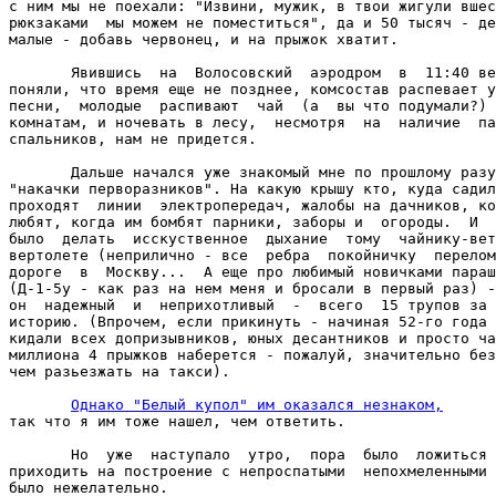
с ним мы не поехали: "Извини, мужик, в твои жигули вшес
рюкзаками  мы можем не поместиться", да и 50 тысяч - де
малые - добавь червонец, и на прыжок хватит.

       Явившись  на  Волосовский  аэродром  в  11:40 ве
поняли, что время еще не позднее, комсостав распевает у
песни,  молодые  распивают  чай  (а  вы что подумали?) 
комнатам, и ночевать в лесу,  несмотря  на  наличие  па
спальников, нам не придется.

       Дальше начался уже знакомый мне по прошлому разу
"накачки перворазников". На какую крышу кто, куда садил
проходят  линии  электропередач, жалобы на дачников, ко
любят, когда им бомбят парники, заборы и  огороды.  И  
было  делать  исскуственное  дыхание  тому  чайнику-вет
вертолете (неприлично - все  ребра  покойничку  перелом
дороге  в  Москву...  А еще про любимый новичками параш
(Д-1-5у - как раз на нем меня и бросали в первый раз) -
он  надежный  и  неприхотливый  -  всего  15 трупов за 
историю. (Впрочем, если прикинуть - начиная 52-го года 
кидали всех допризывников, юных десантников и просто ча
миллиона 4 прыжков наберется - пожалуй, значительно без
чем разьезжать на такси).

Однако "Белый купол" им оказался незнаком,
так что я им тоже нашел, чем ответить.

       Но  уже  наступало  утро,  пора  было  ложиться 
приходить на построение с непроспатыми  непохмеленными 
было нежелательно.
