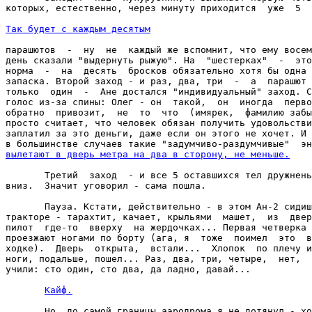
которых, естественно, через минуту приходится  уже  5  
Так будет с каждым десятым
парашютов  -  ну  не  каждый же вспомнит, что ему восем
день сказали "выдернуть рыжую". На  "шестерках"  -  это
норма  -  на  десять  бросков обязательно хотя бы одна 
запаска. Второй заход - и раз, два, три  -  а  парашют 
только  один  -  Ане достался "индивидуальный" заход. С
голос из-за спины: Олег - он  такой,  он  иногда  перво
обратно  привозит,  не  то  что  (имярек,  фамилию забы
просто считает, что человек обязан получить удовольстви
заплатил за это деньги, даже если он этого не хочет. И 
вылетают в дверь метра на два в сторону, не меньше.
       Третий  заход  - и все 5 оставшихся тел дружнень
вниз.  Значит уговорил - сама пошла.

       Пауза. Кстати, действительно - в этом Ан-2 сидиш
тракторе - тарахтит, качает, крыльями  машет,  из  двер
пилот  где-то  вверху  на жердочках... Первая четверка 
проезжают ногами по борту (ага, я  тоже  поимел  это  в
ходке).  Дверь  открыта,  встали...  Хлопок  по плечу и
ноги, подальше, пошел... Раз, два, три, четыре,  нет,  
учили: сто один, сто два, да ладно, давай...

Кайф.
       Но  до самой границы аэродрома я не дотянул - хо