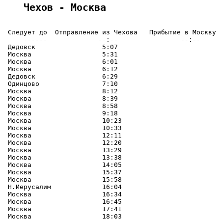
Чехов - Москва
 Следует до  Отправление из Чехова   Прибытие в Москву

     ------             --:--                --:--

 Дедовск                 5:07

 Москва                  5:31

 Москва                  6:01

 Москва                  6:12

 Дедовск                 6:29

 Одинцово                7:10

 Москва                  8:12

 Москва                  8:39

 Москва                  8:58

 Москва                  9:18

 Москва                  10:23

 Москва                  10:33

 Москва                  12:11

 Москва                  12:20

 Москва                  13:29

 Москва                  13:38

 Москва                  14:05

 Москва                  15:37

 Москва                  15:58

 Н.Иерусалим             16:04

 Москва                  16:34

 Москва                  16:45

 Москва                  17:41

 Москва                  18:03
