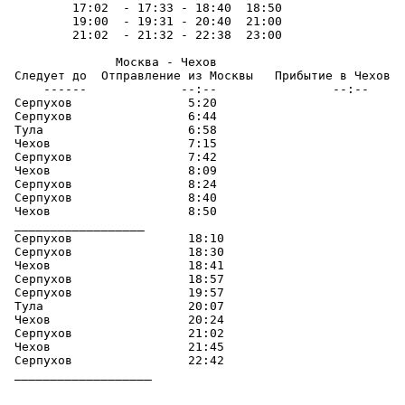
         17:02  - 17:33 - 18:40  18:50

         19:00  - 19:31 - 20:40  21:00

         21:02  - 21:32 - 22:38  23:00

               Москва - Чехов

 Следует до  Отправление из Москвы   Прибытие в Чехов  
     ------             --:--                --:--     
 Серпухов                5:20

 Серпухов                6:44

 Тула                    6:58

 Чехов                   7:15

 Серпухов                7:42

 Чехов                   8:09

 Серпухов                8:24

 Серпухов                8:40

 Чехов                   8:50

 __________________

 Серпухов                18:10

 Серпухов                18:30

 Чехов                   18:41

 Серпухов                18:57

 Серпухов                19:57

 Тула                    20:07

 Чехов                   20:24

 Серпухов                21:02

 Чехов                   21:45

 Серпухов                22:42

 ___________________
