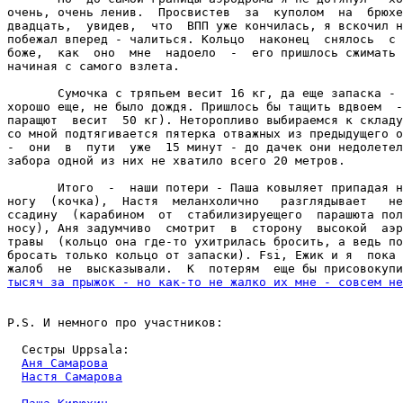
очень, очень ленив.  Просвистев  за  куполом  на  брюхе
двадцать,  увидев,  что  ВПП уже кончилась, я вскочил н
побежал вперед - чалиться. Кольцо  наконец  снялось  с 
боже,  как  оно  мне  надоело  -  его пришлось сжимать 
начиная с самого взлета.

       Сумочка с тряпьем весит 16 кг, да еще запаска - 
хорошо еще, не было дождя. Пришлось бы тащить вдвоем  -
паращют  весит  50 кг). Неторопливо выбираемся к складу
со мной подтягивается пятерка отважных из предыдущего о
-  они  в  пути  уже  15 минут - до дачек они недолетел
забора одной из них не хватило всего 20 метров.

       Итого  -  наши потери - Паша ковыляет припадая н
ногу  (кочка),  Настя  меланхолично   разглядывает   не
ссадину  (карабином  от  стабилизируещего  парашюта пол
носу), Аня задумчиво  смотрит  в  сторону  высокой  аэр
травы  (кольцо она где-то ухитрилась бросить, а ведь по
бросать только кольцо от запаски). Fsi, Ежик и я  пока 
тысяч за прыжок - но как-то не жалко их мне - совсем не
P.S. И немного про участников:

  Сестры Uppsala:

Аня Самарова
Настя Самарова