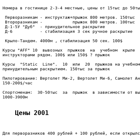
Номера в гостинице 2-3-4 местные, цены от 15тыс до 50ты
 Перворазникам - инструктаж+прыжок 800 метров. 150тыс

 Второразникам -            прыжок 800 метров. 100тыс

 Д-1-5У "Дуб"  - принудительное раскрытие

 Д-6           - стабилизация 3 сек ручное раскрытие

 Крыло-Тандем. 4000м , стабилизация 50 сек. 100$

Курсы "AFF" 10  вывозных  прыжков  на  учебном  крыле  
инструкторами рядом. 100$ или 150$ ? прыжок

Курсы  "Static  Line".  10  или  20  прыжков на учебном
принудительным раскрытием. 150тыс за прыжок

Пилотирование: Вертолет Ми-2, Вертолет Ми-6, Самолет Ан
150-200$/час

Спортсменам:  30-50тыс  за  прыжок  в зависимости от вы
1000-3900м

Цены 2001
Для перворазников 400 рублей + 100 рублей, если открылс