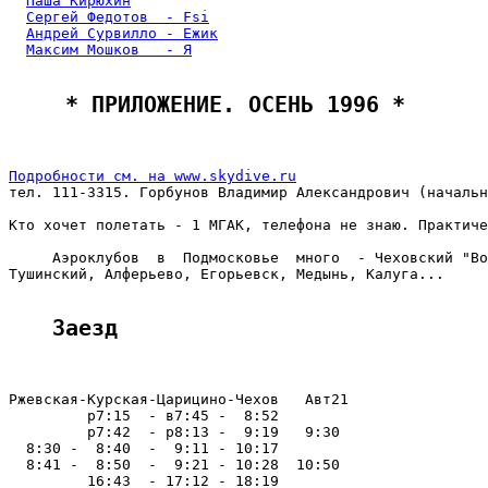
Паша Кирюхин
Сергей Федотов  - Fsi
Андрей Сурвилло - Ежик
Максим Мошков   - Я
 * ПРИЛОЖЕНИЕ. ОСЕНЬ 1996 * 
Подробности см. на www.skydive.ru

тел. 111-3315. Горбунов Владимир Александрович (начальн
Кто хочет полетать - 1 МГАК, телефона не знаю. Практиче
     Аэроклубов  в  Подмосковье  много  - Чеховский "Во
Тушинский, Алферьево, Егорьевск, Медынь, Калуга...

Заезд
Ржевская-Курская-Царицино-Чехов   Авт21

         р7:15  - в7:45 -  8:52

         р7:42  - р8:13 -  9:19   9:30

  8:30 -  8:40  -  9:11 - 10:17

  8:41 -  8:50  -  9:21 - 10:28  10:50

         16:43  - 17:12 - 18:19
