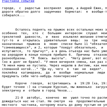
Участники событий
городе,  с  радостью  воспринял  идею, а Андрей Ежик, п
дороге обратно долго  задумчиво  бормотал:  я  вообще-т
собирался...

       Осталось поднять на прыжок всех остальных моих з
особенно  тех,  кто  с  большим  интересом  слушал  мои
трехлетней  давности,  и  явно  изъявлял желание отмети
тут-то  и  открылась  удивительная  вещь:  за  три  нед
назначенных  прыжков  в  моем  списке было 11 "обязател
"сомневающихся", и 2, которые "поедут обязательно,  и  
испугаются,  то прыгнут", а в день отьезда нас было уже
на аэродром в конце концов прибыло 6.  Причины  отказов
разнообразны.  "Я  боюсь  высоты".  "Нету денег, вот ес
(но в долг не брали). "У меня вечерняя смена, как раз с
"А меня мама не пустила. Через неделю в Англию, как мне
сломанной ногой..." "Да ну, чего  я  там  не  видел".  
поклейка  катамарана,  да  и  вообще  нормальные  люди 
придумать себе чего-нибудь поинтереснее"

       Короче  говоря,  встретившись  в  19:20 (ха, 19:
будет точнее :) на станции Курская, мы живенько  загруз
электричку и  отбыли в город Чехов...

       21-й  автобус,  конечно  же  ушел точно по распи
дожидаться нас не стал. Не смотря  на  продолжительные 
местного  частника, которому ехать до дому пустым не ул