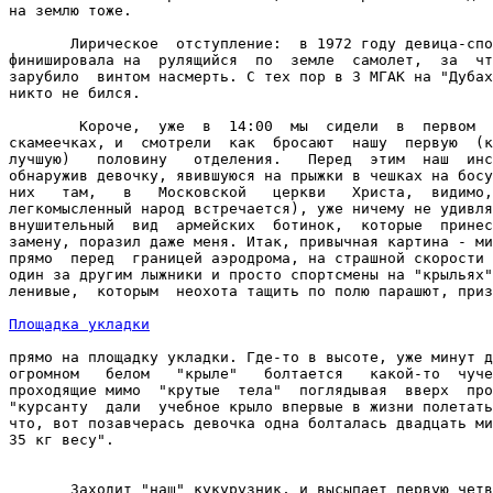
на землю тоже.

       Лирическое  отступление:  в 1972 году девица-спо
финишировала на  рулящийся  по  земле  самолет,  за  чт
зарубило  винтом насмерть. С тех пор в 3 МГАК на "Дубах
никто не бился.

        Короче,  уже  в  14:00  мы  сидели  в  первом  
скамеечках, и  смотрели  как  бросают  нашу  первую  (к
лучшую)   половину   отделения.   Перед  этим  наш  инс
обнаружив девочку, явившуюся на прыжки в чешках на босу
них   там,   в   Московской   церкви   Христа,  видимо,
легкомысленный народ встречается), уже ничему не удивля
внушительный  вид  армейских  ботинок,  которые  принес
замену, поразил даже меня. Итак, привычная картина - ми
прямо  перед  границей аэродрома, на страшной скорости 
один за другим лыжники и просто спортсмены на "крыльях"
ленивые,  которым  неохота тащить по полю парашют, приз
Площадка укладки
прямо на площадку укладки. Где-то в высоте, уже минут д
огромном   белом   "крыле"   болтается   какой-то  чуче
проходящие мимо  "крутые  тела"  поглядывая  вверх  про
"курсанту  дали  учебное крыло впервые в жизни полетать
что, вот позавчерась девочка одна болталась двадцать ми
35 кг весу".

       Заходит "наш" кукурузник, и высыпает первую четв