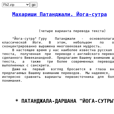
Махариши Патанджали. Йога-сутра
                  (четыре варианта перевода текста)

     "Йога-сутра" Гуру    Патанджали   -   основополага
классической   Йоги.   В   этом,   небольшом    по    о
сконцентрированно выражена многовековая мудрость.

     В настоящее время у нас наиболее известна русская 
текста,  полученная  при  переводе с английского перево
сделанного Вивеканандной.  Предлагаем Вашему вниманию д
текста,   а   также   три  более  современных  перевода
выполненных с санскрита.

     Даже на   первый   взгляд  бросается  в  глаза  вн
предлагаемых Вашему вниманию переводов.  Мы надеемся,  
интересно  сравнить  варианты  первоисточника  для  бол
понимания.

 * ПАТАНДЖАЛА-ДАРШАНА "ЙОГА-СУТРЫ