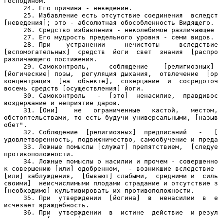
господином.

     24. Его причина - неведение.

     25. Избавление есть отсутствие соединения  вследст
[неведения]; это - абсолютная обособленность Видящего.

     26. Средство избавления - неколебимое различающее 
     27. Его мудрость предельного уровня - семи видов.

     28. При    устранении     нечистоты     вследствие
[вспомогательных]  средств  йоги  свет  знания  [распро
различающего постижения.

     29. Самоконтроль,     соблюдение    [религиозных] 
[йогические] позы,  регуляция дыхания,  отвлечение  [ор
концентрация  [на  объекте],  созерцание  и  сосредоточ
восемь средств [осуществления] йоги.

     30. Самоконтроль   -  [это]  ненасилие,  правдивос
воздержание и неприятие даров.

     31. [Они]    не   ограниченные   кастой,   местом,
обстоятельствами, то есть будучи универсальными, [назыв
обет".

     32. Соблюдение  [религиозных]  предписаний   -   [
удовлетворенность, подвижничество, самообучение и преда
     33. Ложные помыслы [служат] препятствием,  [следуе
противоположности.

     34. Ложные помыслы о насилии и прочем - совершенно
к совершению [или] одобренном,  - возникшие вследствие 
[или] заблуждения,  [бывают] слабыми,  средними и  силь
своими]  неисчислимыми плодами страдание и отсутствие з
[необходимо] культивировать их противоположности.

     35. При  утверждении  [йогина]  в  ненасилии  в  е
исчезает враждебность.

     36. При  утверждении  в  истине  действие  и резул