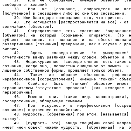
     37.   Или  же  созерцание,  имеющее  объектом  [те
свободен от желаний.

     38.   Или   же   [сознание],  опирающееся  на  вос
[полученное] в сновидении либо во сне без сновидений.

     39. Или благодаря созерцанию того, что приятно.

     40. Его могущество [распространяется на все] - от 
величайших [объектов].

     41.   Сосредоточение  есть  состояние  "окрашеннос
[объектом], на  который  [сознание]  опирается,  [то  е
субъект  познания,  на  познание  и  на  объект познани
развертывание [сознания] прекращено, как в случае с дра
камнем.

     42.    Здесь    сосредоточение   "с   умозрением" 
отчетливости ввиду различия между словом, объектом и  п
     43.  Недискурсивное  [сосредоточение  есть такое с
сознания, когда оно], полностью очищенное от памяти  и 
лишенное собственной формы, проявляет только объект.

     44.    Таким   же   образом   объяснены   рефлекси
нерефлексивное [сосредоточения], имеющие "тонкий" объек
     45.   Свойство   быть   "тонким"  объектом  имеет 
ограничителем "отсутствие  признака"  [как  исходное  с
первопричины].

     46.   Именно   они,  [такие  виды  концентрации], 
сосредоточение, обладающее семенем.

     47.   При   искусности  в  нерефлексивном  [сосред
возникает] внутреннее спокойствие.

     48. Мудрость, [обретенная] при этом, [называется] 
истину".

     49.  [Мудрость  эта]  ввиду специфики своей направ
имеет иной объект нежели мудрость,  [обретенная]  на  о