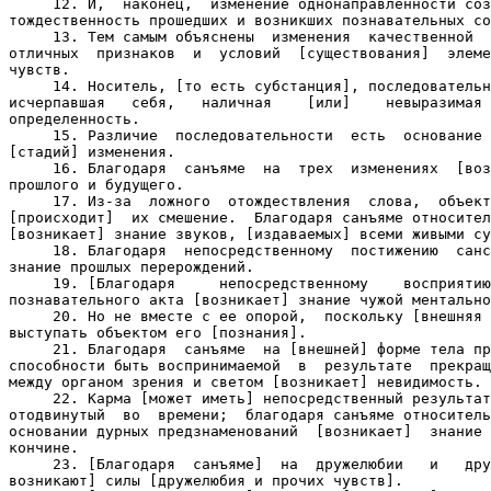
     12. И,  наконец,  изменение однонаправленности соз
тождественность прошедших и возникших познавательных со
     13. Тем самым объяснены  изменения  качественной  
отличных  признаков  и  условий  [существования]  элеме
чувств.

     14. Носитель, [то есть субстанция], последовательн
исчерпавшая   себя,   наличная    [или]    невыразимая 
определенность.

     15. Различие  последовательности  есть  основание 
[стадий] изменения.

     16. Благодаря  санъяме  на  трех  изменениях  [воз
прошлого и будущего.

     17. Из-за  ложного  отождествления  слова,  объект
[происходит]  их смешение.  Благодаря санъяме относител
[возникает] знание звуков, [издаваемых] всеми живыми су
     18. Благодаря  непосредственному  постижению  санс
знание прошлых перерождений.

     19. [Благодаря     непосредственному    восприятию
познавательного акта [возникает] знание чужой ментально
     20. Но не вместе с ее опорой,  поскольку [внешняя 
выступать объектом его [познания].

     21. Благодаря  санъяме  на [внешней] форме тела пр
способности быть воспринимаемой  в  результате  прекращ
между органом зрения и светом [возникает] невидимость.

     22. Карма [может иметь] непосредственный результат
отодвинутый  во  времени;  благодаря санъяме относитель
основании дурных предзнаменований  [возникает]  знание 
кончине.

     23. [Благодаря  санъяме]  на  дружелюбии   и   дру
возникают] силы [дружелюбия и прочих чувств].
