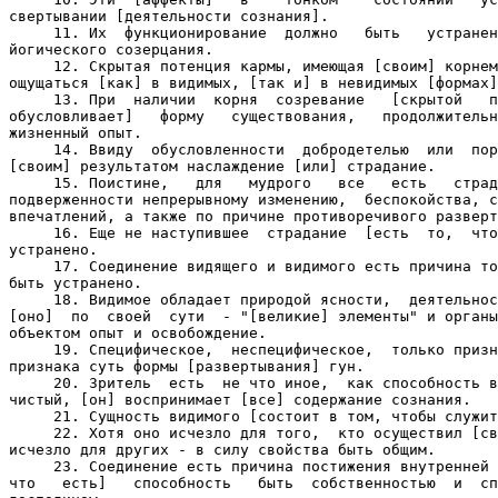
свертывании [деятельности сознания].

     11. Их  функционирование  должно   быть   устранен
йогического созерцания.

     12. Скрытая потенция кармы, имеющая [своим] корнем
ощущаться [как] в видимых, [так и] в невидимых [формах]
     13. При  наличии  корня  созревание   [скрытой   п
обусловливает]   форму   существования,   продолжительн
жизненный опыт.

     14. Ввиду  обусловленности  добродетелью  или  пор
[своим] результатом наслаждение [или] страдание.

     15. Поистине,   для   мудрого   все   есть   страд
подверженности непрерывному изменению,  беспокойства, с
впечатлений, а также по причине противоречивого разверт
     16. Еще не наступившее  страдание  [есть  то,  что
устранено.

     17. Соединение видящего и видимого есть причина то
быть устранено.

     18. Видимое обладает природой ясности,  деятельнос
[оно]  по  своей  сути  - "[великие] элементы" и органы
объектом опыт и освобождение.

     19. Специфическое,  неспецифическое,  только призн
признака суть формы [развертывания] гун.

     20. Зритель  есть  не что иное,  как способность в
чистый, [он] воспринимает [все] содержание сознания.

     21. Сущность видимого [состоит в том, чтобы служит
     22. Хотя оно исчезло для того,  кто осуществил [св
исчезло для других - в силу свойства быть общим.

     23. Соединение есть причина постижения внутренней 
что   есть]   способность   быть  собственностью  и  сп