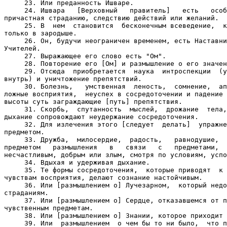
     23. Или преданность Ишваре.

     24. Ишвара   [Верховный   правитель]   есть   особ
причастная страданию, следствию действий или желаний.

     25. В  нем  становится  бесконечным всеведение,  к
только в зародыше.

     26. Он, будучи неограничен временем, есть Наставни
Учителей.

     27. Выражающее его слово есть "Ом".

     28. Повторение его [Ом] и размышление о его значен
     29. Отсюда  приобретается  наука  интроспекции  (у
внутрь) и уничтожение препятствий.

     30. Болезнь,   умственная  леность,  сомнение,  ап
ложные восприятия,  неуспех в сосредоточении и падение 
высоты суть заграждающие [путь] препятствия.

     31. Скорбь,  спутанность  мыслей,  дрожание  тела,
дыхание сопровождают неудержание сосредоточения.

     32. Для излечения этого [следует  делать]  упражне
предметом.

     33. Дружба,  милосердие,  радость,   равнодушие,  
предметом   размышления   в   связи   с   предметами,  
несчастливым, добрым или злым, смотря по условиям, успо
     34. Вдыхая и удерживая дыхание.

     35. Те формы сосредоточения,  которые приводят  к 
чувствам восприятия, делают сознание настойчивым.

     36. Или [размышлением о] Лучезарном,  который недо
страданиям.

     37. Или [размышлением о] Сердце, отказавшемся от п
чувственным предметам.

     38. Или [размышлением о] Знании, которое приходит 
     39. Или  размышлением  о чем бы то ни было,  что п