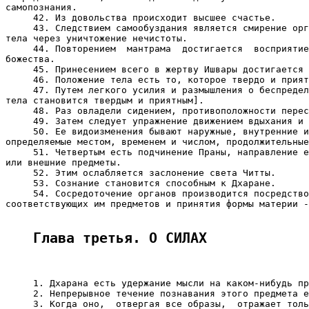
самопознания.

     42. Из довольства происходит высшее счастье.

     43. Следствием самообуздания является смирение орг
тела через уничтожение нечистоты.

     44. Повторением  мантрама  достигается  восприятие
божества.

     45. Принесением всего в жертву Ишвары достигается 
     46. Положение тела есть то, которое твердо и прият
     47. Путем легкого усилия и размышления о беспредел
тела становится твердым и приятным].

     48. Раз овладели сидением, противоположности перес
     49. Затем следует упражнение движением вдыхания и 
     50. Ее видоизменения бывают наружные, внутренние и
определяемые местом, временем и числом, продолжительные
     51. Четвертым есть подчинение Праны, направление е
или внешние предметы.

     52. Этим ослабляется заслонение света Читты.

     53. Сознание становится способным к Дхаране.

     54. Сосредоточение органов производится посредство
соответствующих им предметов и принятия формы материи -
Глава третья. О СИЛАХ
     1. Дхарана есть удержание мысли на каком-нибудь пр
     2. Непрерывное течение познавания этого предмета е
     3. Когда оно,  отвергая все образы,  отражает толь