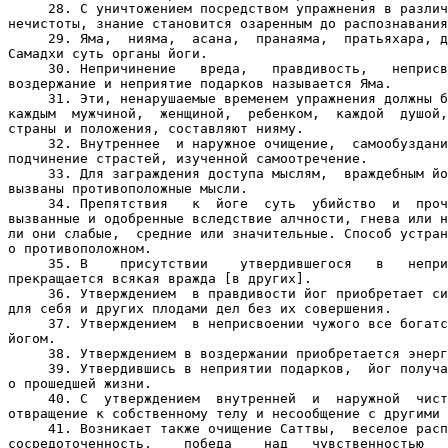
     28. С уничтожением посредством упражнения в различ
нечистоты, знание становится озаренным до распознавания
     29. Яма,  нияма,  асана,  пранаяма,  пратьяхара, д
Самадхи суть органы йоги.

     30. Непричинение   вреда,   правдивость,   неприсв
воздержание и неприятие подарков называется Яма.

     31. Эти, ненарушаемые временем упражнения должны б
каждым  мужчиной,  женщиной,  ребенком,  каждой  душой,
страны и положения, составляют нияму.

     32. Внутреннее  и наружное очищение,  самообуздани
подчинение страстей, изученной самоотречение.

     33. Для заграждения доступа мыслям,  враждебным йо
вызваны противоположные мысли.

     34. Препятствия   к  йоге  суть  убийство  и  проч
вызванные и одобренные вследствие алчности, гнева или н
ли они слабые,  средние или значительные. Способ устран
о противоположном.

     35. В    присутствии    утвердившегося   в   непри
прекращается всякая вражда [в других].

     36. Утверждением  в правдивости йог приобретает си
для себя и других плодами дел без их совершения.

     37. Утверждением  в неприсвоении чужого все богатс
йогом.

     38. Утверждением в воздержании приобретается энерг
     39. Утвердившись в неприятии подарков,  йог получа
о прошедшей жизни.

     40. С  утверждением  внутренней  и  наружной  чист
отвращение к собственному телу и несообщение с другими 
     41. Возникает также очищение Саттвы,  веселое расп
сосредоточенность,    победа    над   чувственностью   