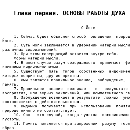
Глава первая. ОСНОВЫ РАБОТЫ ДУХА
                                  О Йоге

     1. Сейчас будет объяснен способ  овладения  природ
Йоги.

     2. Суть Йоги заключается в удержании материи мысли
различных видоизменений.

     3. При этом созерцающий остается внутри себя.

     Формы материи мысли.

     4. В ином случае разум созерцающего  принимает  фо
внешними видоизменениями.

     5. Существуют  пять  типов  собственных  видоизмен
которых неприятны, другие приятны.

     6. Ими являются правильное знание,  заблуждение,  
память.

     7. Правильное  знание  возникает   в   результате 
восприятия, или верных заключений, или компетентного св
     8. Заблуждение возникает в результате  ложных  умо
соотносящихся с действительностью.

     9. Выдумка  получается  при  использовании  поняти
природе ничего не соответствует.

     10. Сон - это случай,  когда чувства  воспринимают
пустоты.

     11. Память появляется при запрещении  разуму  теря
образ.
