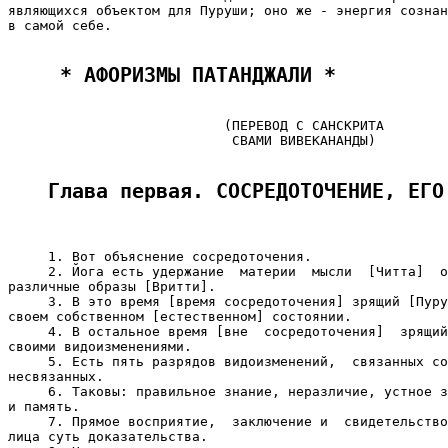
являющихся объектом для Пуруши; оно же - энергия сознан
в самой себе.

 * АФОРИЗМЫ ПАТАНДЖАЛИ * 
                           (ПЕРЕВОД С САНСКРИТА

                            СВАМИ ВИВЕКАНАНДЫ)

Глава первая. СОСРЕДОТОЧЕНИЕ, ЕГО
     1. Вот объяснение сосредоточения.

     2. Йога есть удержание  материи  мысли  [Читта]  о
различные образы [Вритти].

     3. В это время [время сосредоточения] зрящий [Пуру
своем собственном [естественном] состоянии.

     4. В остальное время [вне  сосредоточения]  зрящий
своими видоизменениями.

     5. Есть пять разрядов видоизменений,  связанных со
несвязанных.

     6. Таковы: правильное знание, неразличие, устное з
и память.

     7. Прямое восприятие,  заключение и  свидетельство
лица суть доказательства.
