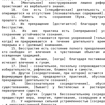
     9.   [Ментальное]   конструирование  лишено  рефер
проистекают из вербального знания.

     10.   Сон   есть  [специфическая]  деятельность  с
опирающегося на отсутствие [познавательных содержаний].

     11.   Память   есть   сохранение  (букв.  "неутрач
прошлого опыта.

     12.  Их  прекращение  [достигается]  благодаря  пр
бесстрастию.

     13.   Из   них   практика  есть  [непрерывное]  ус
сохранению устойчивости сознания.

     14.  Но  она  становится прочно укорененной [тольк
когда] ее придерживаются  в  течение  длительного  врем
перерыва и с [должным] вниманием.

     15. Бесстрастие есть состояние полного преодоления
кто свободен  от  влечения  к  чувственным  объектам  и
освященным традицией.

     16.  Оно  -  высшее,  [когда]  благодаря постижени
исчезает влечение к гунам.

     17. [Оно] - сознательное, поскольку сопровождается
избирательности, рефлексии, блаженства и самости.

     18. Другое [сосредоточение, при котором] остаются 
формирующие факторы,  предваряется  практикой,  обуслов
прекращение [деятельности сознания].

     19.    [Бессознательное   сосредоточение],   обусл
существованием,  [бывает]  у  бестелесных  и   растворе
первопричине существ.

     20.  У  других  [существ  бессознательному сосредо
предшествуют вера, энергия, памятование, созерцание и м
     21.  У наделенных сильной устремленностью [сосредо
- в непосредственной близости.
