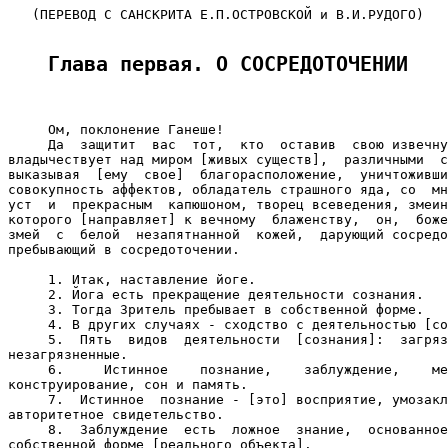
   (ПЕРЕВОД С САНСКРИТА Е.П.ОСТРОВСКОЙ и В.И.РУДОГО)

Глава первая. О СОСРЕДОТОЧЕНИИ
     Ом, поклонение Ганеше!

     Да  защитит  вас  тот,  кто  оставив  свою извечну
владычествует над миром [живых существ],  различными  с
выказывая  [ему  свое]  благорасположение,  уничтоживши
совокупность аффектов, обладатель страшного яда, со  мн
уст  и  прекрасным  капюшоном, творец всеведения, змеин
которого [направляет] к вечному  блаженству,  он,  боже
змей  с  белой  незапятнанной  кожей,  дарующий сосредо
пребывающий в сосредоточении.

     1. Итак, наставление йоге.

     2. Йога есть прекращение деятельности сознания.

     3. Тогда Зритель пребывает в собственной форме.

     4. В других случаях - сходство с деятельностью [со
     5.  Пять  видов  деятельности  [сознания]:  загряз
незагрязненные.

     6.     Истинное    познание,    заблуждение,    ме
конструирование, сон и память.

     7.  Истинное  познание - [это] восприятие, умозакл
авторитетное свидетельство.

     8.  Заблуждение  есть  ложное  знание,  основанное
собственной форме [реального объекта].
