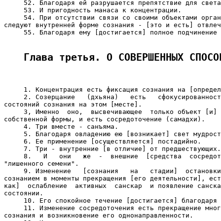
     52. Благодаря ей разрушается препятствие для света
     53. И пригодность манаса к концентрации.

     54. При отсутствии связи со своими объектами орган
следуют внутренней форме сознания - [это и есть] отвлеч
     55. Благодаря ему [достигается] полное подчинение 
Глава третья. О СОВЕРШЕННЫХ СПОСО
     1. Концентрация есть фиксация сознания на [определ
     2. Созерцание   (дхьяна)   есть   сфокусированност
состояний сознания на этом [месте].

     3, Именно  оно,  высвечивающее  только объект [и] 
собственной формы, и есть сосредоточение (самадхи).

     4. Три вместе - санъяма.

     5. Благодаря овладению ею [возникает] свет мудрост
     6. Ее применение [осуществляется] постадийно.

     7. Три - внутренние [в отличие] от предшествующих.

     8.   И   они   же  -  внешние  [средства  сосредот
"лишенного семени".

     9. Изменение   [сознания   на   стадии]  остановки
сознанием в моменты прекращения [его деятельности], ест
как]  ослабление  активных  санскар  и появление санска
состоянии.

     10. Его спокойное течение [достигается] благодаря 
     11. Изменение сосредоточения есть прекращение мног
сознания и возникновение его однонаправленности.
