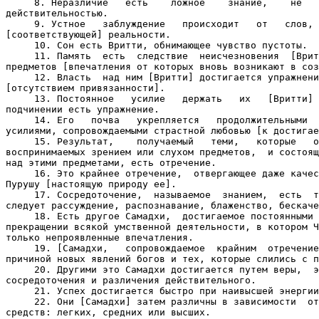
     8. Неразличие   есть    ложное    знание,    не   
действительностью.

     9. Устное   заблуждение   происходит   от   слов, 
[соответствующей] реальности.

     10. Сон есть Вритти, обнимающее чувство пустоты.

     11. Память  есть  следствие  неисчезновения  [Врит
предметов [впечатления от которых вновь возникают в соз
     12. Власть  над ним [Вритти] достигается упражнени
[отсутствием привязанности].

     13. Постоянное   усилие   держать   их   [Вритти] 
подчинении есть упражнение.

     14. Его   почва   укрепляется   продолжительными  
усилиями, сопровождаемыми страстной любовью [к достигае
     15. Результат,    получаемый   теми,   которые   о
воспринимаемых зрением или слухом предметов,  и состоящ
над этими предметами, есть отречение.

     16. Это крайнее отречение,  отвергающее даже качес
Пурушу [настоящую природу ее].

     17. Сосредоточение,  называемое  знанием,  есть  т
следует рассуждение, распознавание, блаженство, бескаче
     18. Есть другое Самадхи,  достигаемое постоянными 
прекращении всякой умственной деятельности, в котором Ч
только непроявленные впечатления.

     19. [Самадхи,   сопровождаемое  крайним  отречение
причиной новых явлений богов и тех, которые слились с п
     20. Другими это Самадхи достигается путем веры,  э
сосредоточения и различения действительного.

     21. Успех достигается быстро при наивысшей энергии
     22. Они [Самадхи] затем различны в зависимости  от
средств: легких, средних или высших.
