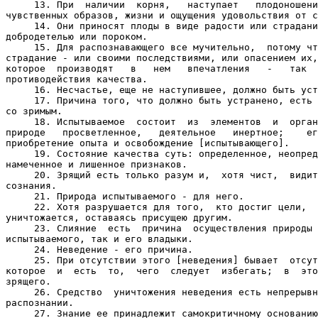
     13. При  наличии  корня,   наступает   плодоношени
чувственных образов, жизни и ощущения удовольствия от с
     14. Они приносят плоды в виде радости или страдани
добродетелью или пороком.

     15. Для распознавающего все мучительно,  потому чт
страдание - или своими последствиями, или опасением их,
которое  производят   в   нем   впечатления   -   так  
противодействия качества.

     16. Несчастье, еще не наступившее, должно быть уст
     17. Причина того, что должно быть устранено, есть 
со зримым.

     18. Испытываемое  состоит  из  элементов  и  орган
природе   просветленное,   деятельное   инертное;    ег
приобретение опыта и освобождение [испытывающего].

     19. Состояние качества суть: определенное, неопред
намеченное и лишенное признаков.

     20. Зрящий есть только разум и,  хотя чист,  видит
сознания.

     21. Природа испытываемого - для него.

     22. Хотя разрушается для того,  кто достиг цели,  
уничтожается, оставаясь присущею другим.

     23. Слияние  есть  причина  осуществления природы 
испытываемого, так и его владыки.

     24. Неведение - его причина.

     25. При отсутствии этого [неведения] бывает  отсут
которое  и  есть  то,  чего  следует  избегать;  в  это
зрящего.

     26. Средство  уничтожения неведения есть непрерывн
распознании.

     27. Знание ее принадлежит самокритичному основанию