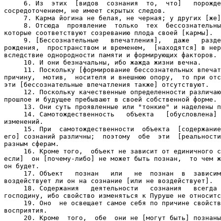
     6. Из  этих  [видов  сознания  то,  что]   порожде
сосредоточением, не имеет скрытых следов.

     7. Карма йогина не белая, не черная; у других [же]
     8. Отсюда  проявление  только  тех  бессознательны
которые соответствуют созреванию плода своей [кармы].

     9. [Бессознательные   впечатления],   даже   разде
рождения,  пространством и временем,  [находятся] в нер
вследствие однородности памяти и формирующих факторов.

     10. И они безначальны, ибо жажда жизни вечна.

     11. Поскольку [формирование бессознательных впечат
причину,  мотив,  носителя и внешнюю опору,  то при отс
эти [бессознательные впечатления также] отсутствуют.

     12. Поскольку качественные определенности различаю
прошлое и будущее пребывают в своей собственной форме.

     13. Они суть проявленные или "тонкие" и наделены п
     14. Самотождественность   объекта   [обусловлена] 
изменений.

     15. При  самотождественности  объекта  [содержание
его] сознаний различны;  поэтому  обе  эти  [реальности
разным сферам.

     16. Кроме того,  объект не зависит от единичного с
если]  он [почему-либо] не может быть познан,  то чем ж
он будет.

     17. Объект   познан   или   не  познан  в  зависим
воздействует ли он на сознание [или не воздействует].

     18. Содержания   деятельности   сознания   всегда 
господину, ибо свойство изменяться к Пуруше не относитс
     19. Оно  не освещает самое себя по причине свойств
восприятия.

     20. Кроме  того,  обе  они не [могут быть] познаны