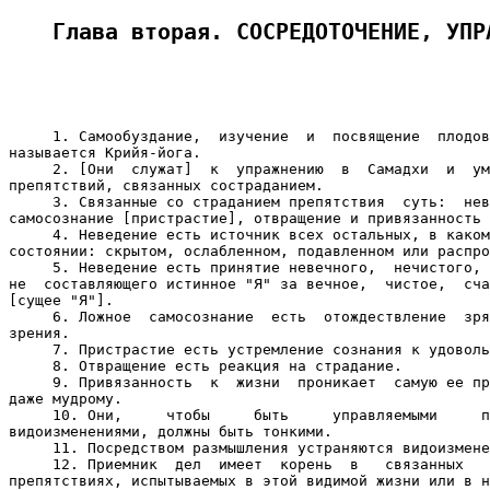
Глава вторая. СОСРЕДОТОЧЕНИЕ, УПР
     1. Самообуздание,  изучение  и  посвящение  плодов
называется Крийя-йога.

     2. [Они  служат]  к  упражнению  в  Самадхи  и  ум
препятствий, связанных состраданием.

     3. Связанные со страданием препятствия  суть:  нев
самосознание [пристрастие], отвращение и привязанность 
     4. Неведение есть источник всех остальных, в каком
состоянии: скрытом, ослабленном, подавленном или распро
     5. Неведение есть принятие невечного,  нечистого, 
не  составляющего истинное "Я" за вечное,  чистое,  сча
[сущее "Я"].

     6. Ложное  самосознание  есть  отождествление  зря
зрения.

     7. Пристрастие есть устремление сознания к удоволь
     8. Отвращение есть реакция на страдание.

     9. Привязанность  к  жизни  проникает  самую ее пр
даже мудрому.

     10. Они,     чтобы     быть     управляемыми     п
видоизменениями, должны быть тонкими.

     11. Посредством размышления устраняются видоизмене
     12. Приемник  дел  имеет  корень  в   связанных   
препятствиях, испытываемых в этой видимой жизни или в н