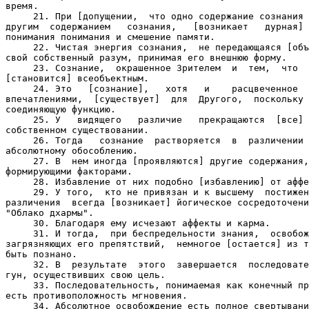
время.

     21. При [допущении,  что одно содержание сознания 
другим  содержанием   сознания,   [возникает   дурная] 
понимания понимания и смешение памяти.

     22. Чистая энергия сознания,  не передающаяся [объ
свой собственный разум, принимая его внешнюю форму.

     23. Сознание,  окрашенное Зрителем  и  тем,  что  
[становится] всеобъектным.

     24. Это   [сознание],   хотя   и    расцвеченное  
впечатлениями,  [существует]  для  Другого,  поскольку 
соединяющую функцию.

     25. У   видящего   различие   прекращаются  [все] 
собственном существовании.

     26. Тогда   сознание  растворяется  в  различении 
абсолютному обособлению.

     27. В  нем иногда [проявляются] другие содержания,
формирующими факторами.

     28. Избавление от них подобно [избавлению] от аффе
     29. У того,  кто не привязан и к высшему  постижен
различения  всегда [возникает] йогическое сосредоточени
"Облако дхармы".

     30. Благодаря ему исчезают аффекты и карма.

     31. И тогда,  при беспредельности знания,  освобож
загрязняющих его препятствий,  немногое [остается] из т
быть познано.

     32. В  результате  этого  завершается  последовате
гун, осуществивших свою цель.

     33. Последовательность, понимаемая как конечный пр
есть противоположность мгновения.

     34. Абсолютное освобождение есть полное свертывани