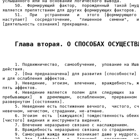
услышанного или на основании логического вывода.

     50.  Формирующий  фактор,  порожденный  такой [муд
является препятствием для других формирующих факторов.

     51.   При   устранении   и   этого  [формирующего 
наступает]   сосредоточение,   "лишенное   семени",   и
[деятельность сознания] прекращена.

Глава вторая. О СПОСОБАХ ОСУЩЕСТВ
     1. Подвижничество,  самообучение,  упование на Ишв
действия.

     2. [Она предназначена] для развития [способности] 
и для ослабления аффектов.

     3. Неведение,  эгоизм,  влечение,  враждебность, ж
пять аффектов.

     4. Неведение является  полем  для  следующих  за  
пребывающих]   в  дремлющем,  ослабленном,  прерванном 
развернутом [состояниях].

     5. Неведение есть постижение вечного,  чистого, сч
невечном, нечистом, страдании, не-атмане.

     6. Эгоизм  есть  [кажущаяся] тождественность обеих
[чистого] видения и инструмента видения.

     7. Влечение неразрывно связано с наслаждением.

     8. Враждебность неразрывно связана со страданием.

     9. Самосущая жажда жизни возникает даже у мудрого.

     10. Эти  [аффекты]   в   "тонком"   состоянии   ус