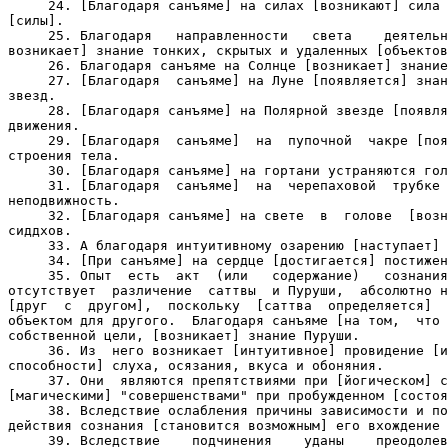
     24. [Благодаря санъяме] на силах [возникают] сила 
[силы].

     25. Благодаря   направленности   света    деятельн
возникает] знание тонких, скрытых и удаленных [объектов
     26. Благодаря санъяме на Солнце [возникает] знание
     27. [Благодаря  санъяме] на Луне [появляется] знан
звезд.

     28. [Благодаря санъяме] на Полярной звезде [появля
движения.

     29. [Благодаря  санъяме]  на  пупочной  чакре [поя
строения тела.

     30. [Благодаря санъяме] на гортани устраняются гол
     31. [Благодаря  санъяме]  на  черепаховой  трубке 
неподвижность.

     32. [Благодаря санъяме] на свете  в  голове  [возн
сиддхов.

     33. А благодаря интуитивному озарению [наступает] 
     34. [При санъяме] на сердце [достигается] постижен
     35. Опыт  есть  акт  (или   содержание)   сознания
отсутствует  различение  саттвы  и Пуруши,  абсолютно н
[друг  с  другом],  поскольку  [саттва  определяется]  
объектом для другого.  Благодаря санъяме [на том,  что 
собственной цели, [возникает] знание Пуруши.

     36. Из  него возникает [интуитивное] провидение [и
способности] слуха, осязания, вкуса и обоняния.

     37. Они  являются препятствиями при [йогическом] с
[магическими] "совершенствами" при пробужденном [состоя
     38. Вследствие ослабления причины зависимости и по
действия сознания [становится возможным] его вхождение 
     39. Вследствие    подчинения    уданы    преодолев