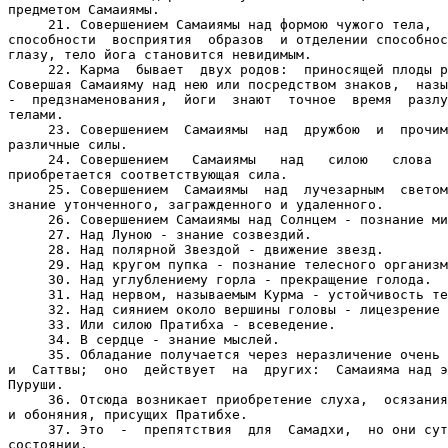
предметом Самаиямы.

     21. Совершением Самаиямы над формою чужого тела,  
способности  восприятия  образов  и отделении способнос
глазу, тело йога становится невидимым.

     22. Карма  бывает  двух родов:  приносящей плоды р
Совершая Самаияму над нею или посредством знаков,  назы
-  предзнаменования,  йоги  знают  точное  время  разлу
телами.

     23. Совершением  Самаиямы  над  дружбою  и  прочим
различные силы.

     24. Совершением   Самаиямы   над   силою   слова  
приобретается соответствующая сила.

     25. Совершением  Самаиямы  над  лучезарным  светом
знание утонченного, загражденного и удаленного.

     26. Совершением Самаиямы над Солнцем - познание ми
     27. Над Луною - знание созвездий.

     28. Над полярной Звездой - движение звезд.

     29. Над кругом пупка - познание телесного организм
     30. Над углублениему горла - прекращение голода.

     31. Над нервом, называемым Курма - устойчивость те
     32. Над сиянием около вершины головы - лицезрение 
     33. Или силою Пратибха - всеведение.

     34. В сердце - знание мыслей.

     35. Обладание получается через неразличение очень 
и  Саттвы;  оно  действует  на  других:  Самаияма над э
Пуруши.

     36. Отсюда возникает приобретение слуха,  осязания
и обоняния, присущих Пратибхе.

     37. Это  -  препятствия  для  Самадхи,  но они сут
состоянии.
