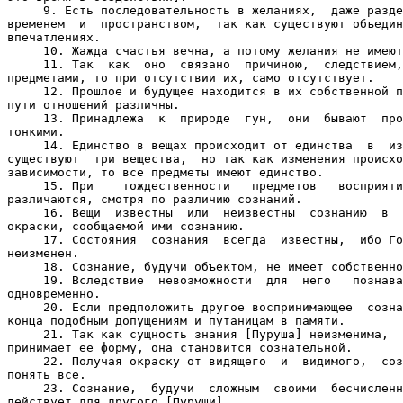
     9. Есть последовательность в желаниях,  даже разде
временем  и  пространством,  так как существуют объедин
впечатлениях.

     10. Жажда счастья вечна, а потому желания не имеют
     11. Так  как  оно  связано  причиною,  следствием,
предметами, то при отсутствии их, само отсутствует.

     12. Прошлое и будущее находится в их собственной п
пути отношений различны.

     13. Принадлежа  к  природе  гун,  они  бывают  про
тонкими.

     14. Единство в вещах происходит от единства  в  из
существуют  три вещества,  но так как изменения происхо
зависимости, то все предметы имеют единство.

     15. При    тождественности   предметов   восприяти
различаются, смотря по различию сознаний.

     16. Вещи  известны  или  неизвестны  сознанию  в  
окраски, сообщаемой ими сознанию.

     17. Состояния  сознания  всегда  известны,  ибо Го
неизменен.

     18. Сознание, будучи объектом, не имеет собственно
     19. Вследствие  невозможности  для  него   познава
одновременно.

     20. Если предположить другое воспринимающее  созна
конца подобным допущениям и путаницам в памяти.

     21. Так как сущность знания [Пуруша] неизменима,  
принимает ее форму, она становится сознательной.

     22. Получая окраску от видящего  и  видимого,  соз
понять все.

     23. Сознание,  будучи  сложным  своими  бесчисленн
действует для другого [Пуруши].
