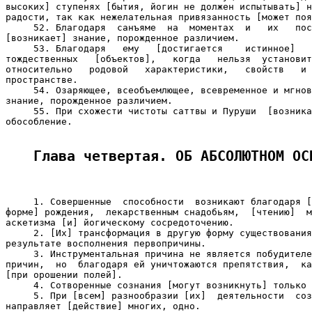
высоких] ступенях [бытия, йогин не должен испытывать] н
радости, так как нежелательная привязанность [может поя
     52. Благодаря  санъяме  на  моментах  и   их   пос
[возникает] знание, порожденное различием.

     53. Благодаря   ему   [достигается    истинное]   
тождественных   [объектов],   когда   нельзя  установит
относительно   родовой   характеристики,   свойств   и 
пространстве.

     54. Озаряющее, всеобъемлющее, всевременное и мгнов
знание, порожденное различием.

     55. При схожести чистоты саттвы и Пуруши  [возника
обособление.

Глава четвертая. ОБ АБСОЛЮТНОМ ОС
     1. Совершенные  способности  возникают благодаря [
форме] рождения,  лекарственным снадобьям,  [чтению]  м
аскетизма [и] йогическому сосредоточению.

     2. [Их] трансформация в другую форму существования
результате восполнения первопричины.

     3. Инструментальная причина не является побудителе
причин,  но  благодаря ей уничтожаются препятствия,  ка
[при орошении полей].

     4. Сотворенные сознания [могут возникнуть] только 
     5. При [всем] разнообразии [их]  деятельности  соз
направляет [действие] многих, одно.
