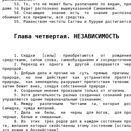
     53. То, что не может быть различаемо по видам, при
даже то будет распознано вышеуказанной Самаиямой.

     54. Спасающее   знание  есть  то  знание  распозна
обнимает все предметы, все средства.

     55. Равенством чистоты Саттвы и Пуруши достигается
Глава четвертая. НЕЗАВИСИМОСТЬ
     1. Сиддхи   [силы]   приобретаются   от   рождения
средствами, силою слова, самообузданием и сосредоточени
     2. Переход из  одного  в  другой  совершается  чер
природой.

     3. Добрые дела и прочие не  суть  прямые  причины 
природе,  но  они  действуют  как  устранители  препятс
природы,  как земледелец разрушает препятствия течению 
затем бежит вниз, следуя собственной природе.

     4. Созданные мнения произошли только от эгоизма.

     5. Хотя деятельность разных созданных сознаний раз
управляются одним первоначальным сознанием.

     6. Между   различными   Читтами  та,  которая  дос
Самадхи, чужда желаний.

     7. Дела  ни  белы,  ни  черны  для йогов,  для про
черные, белые и смешанные.

     8. Из  этих  трех родов дел в каждом состоянии про
те, желания которых свойственны этому состоянию [осталь
это время в бездействии].
