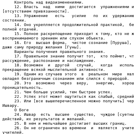
     Контроль над видоизменениями.

     12. Власть  над  ними  достигается  упражнениями и
[отсутствием привязанности].

     13. Упражнение   есть   усилие   по  их  удержанию
состоянии.

     14. Оно укрепляется продолжительной практикой,  бе
полной отдачей.

     15. Полное раскрепощение приходит к тому, кто не ж
воспринимаемого зрением или слухом объекта.

     16. Его  высшая форма,  чистое сознание [Пуруша], 
даже саму природу желания [Гуны].

     Варианты получения правильного знания.

     17. Правильное знание получит тот,  кто поймет, чт
рассуждение, распознание и наслаждение.

     18. Возможен  и  другой   случай,   когда   исполь
прекращение всякой мыслительной активности.

     19. Одним из случаев этого  в  реальном  мире  явл
овладел безграничным сознанием или слился с природой.

     20. Это  возможно  через  веру,   энергию,   хорош
проницательность.

     21. Чем больше усилий, тем быстрее успех.

     22. Успех этот может ощутиться как слабый, средний
     23. Или [все вышеперечисленное можно получить] чер
Ишвару.

     О Боге

     24. Ишвар  есть  высшее  существо,  чуждое [суетны
действий, их результатов и желаний.

     25. В нем и мельчайшее достигает высших границ.

     26. Он не ограничен во времени  и  является  учите
учителей.
