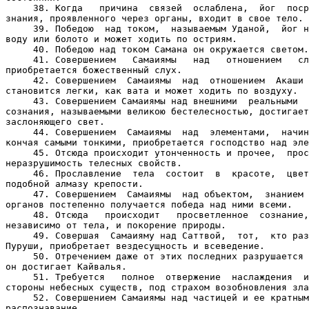
     38. Когда   причина  связей  ослаблена,  йог  поср
знания, проявленного через органы, входит в свое тело.

     39. Победою  над током,  называемым Уданой,  йог н
воду или болото и может ходить по остриям.

     40. Победою над током Самана он окружается светом.

     41. Совершением   Самаиямы   над   отношением   сл
приобретается божественный слух.

     42. Совершением  Самаиямы  над  отношением  Акаши 
становится легки, как вата и может ходить по воздуху.

     43. Совершением Самаиямы над внешними  реальными  
сознания, называемыми великою бестелесностью, достигает
заслоняющего свет.

     44. Совершением  Самаиямы  над  элементами,  начин
кончая самыми тонкими, приобретается господство над эле
     45. Отсюда происходит утонченность и прочее,  прос
неразрушимость телесных свойств.

     46. Прославление  тела  состоит  в  красоте,  цвет
подобной алмазу крепости.

     47. Совершением  Самаиямы  над объектом,  знанием 
органов постепенно получается победа над ними всеми.

     48. Отсюда   происходит   просветленное  сознание,
независимо от тела, и покорение природы.

     49. Совершая  Самаияму над Саттвой,  тот,  кто раз
Пуруши, приобретает вездесущность и всеведение.

     50. Отречением даже от этих последних разрушается 
он достигает Кайвалья.

     51. Требуется   полное  отвержение  наслаждения  и
стороны небесных существ, под страхом возобновления зла
     52. Совершением Самаиямы над частицей и ее кратным
распознавание.
