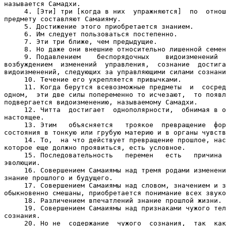
называется Самадхи.

     4. [Эти] три [когда в них  упражняются]  по  отнош
предмету составляют Самаияму.

     5. Достижение этого приобретается знанием.

     6. Им следует пользоваться постепенно.

     7. Эти три ближе, чем предыдущие.

     8. Но даже они внешние относительно лишенной семен
     9. Подавлением    беспорядочных    видоизменений  
возбуждением  изменений  управления,  сознание  достига
видоизменений, следующих за управляющими силами сознани
     10. Течение его укрепляется привычками.

     11. Когда берутся всевозможные предметы  и  сосред
одном,  эти две силы попеременно то исчезают,  то появл
подвергается видоизменению, называемому Самадхи.

     12. Читта  достигает  однополярности,  обнимая в о
настоящее.

     13. Этим   объясняется   троякое  превращение  фор
состояния в тонкую или грубую материю и в органы чувств
     14. То,  на что действует превращение прошлое, нас
которое еще должно проявиться, есть условное.

     15. Последовательность   перемен   есть   причина 
эволюции.

     16. Совершением Самаиямы над тремя родами изменени
знание прошлого и будущего.

     17. Совершением Самаиямы над словом, значением и з
обыкновенно смешаны, приобретается понимание всех звуко
     18. Различением впечатлений знание прошлой жизни.

     19. Совершением Самаиямы над признаками чужого тел
сознания.

     20. Но не  содержание  чужого  сознания,  так  как