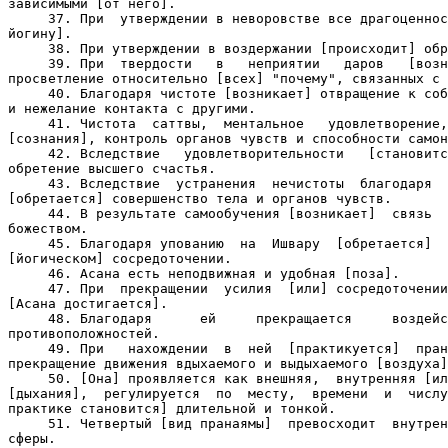
зависимыми [от него].

     37. При  утверждении в неворовстве все драгоценнос
йогину].

     38. При утверждении в воздержании [происходит] обр
     39. При  твердости   в   неприятии   даров   [возн
просветление относительно [всех] "почему", связанных с 
     40. Благодаря чистоте [возникает] отвращение к соб
и нежелание контакта с другими.

     41. Чистота  саттвы,  ментальное   удовлетворение,
[сознания], контроль органов чувств и способности самон
     42. Вследствие   удовлетворительности   [становитс
обретение высшего счастья.

     43. Вследствие  устранения  нечистоты  благодаря  
[обретается] совершенство тела и органов чувств.

     44. В результате самообучения [возникает]  связь  
божеством.

     45. Благодаря упованию  на  Ишвару  [обретается]  
[йогическом] сосредоточении.

     46. Асана есть неподвижная и удобная [поза].

     47. При  прекращении  усилия  [или] сосредоточении
[Асана достигается].

     48. Благодаря      ей     прекращается     воздейс
противоположностей.

     49. При   нахождении  в  ней  [практикуется]  пран
прекращение движения вдыхаемого и выдыхаемого [воздуха]
     50. [Она] проявляется как внешняя,  внутренняя [ил
[дыхания],  регулируется  по  месту,  времени  и  числу
практике становится] длительной и тонкой.

     51. Четвертый [вид пранаямы]  превосходит  внутрен
сферы.
