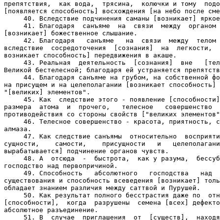
препятствия,  как вода,  трясина,  колючки и тому  подо
[появляется способность] восхождения [на небо после сме
     40. Вследствие подчинения саманы [возникает] яркое
     41. Благодаря  санъяме  на  связи  между  органом 
[возникает] божественное слышание.

     42. Благодаря   санъяме   на  связи  между  телом 
вследствие  сосредоточения  [сознания]  на  легкости,  
возникает способность] передвижения в акаше.

     43. Реальная  деятельность  [сознания]  вне   [тел
Великой бестелесной; благодаря ей устраняется препятств
     44. Благодаря санъяме на грубом, на собственной фо
на присущем и на целеполагании [возникает способность] 
"[великих] элементов".

     45. Как  следствие этого - появление [способности]
размера  атома  и  прочего,   телесное   совершенство  
противодействия со стороны свойств ["великих элементов"
     46. Телесное совершенство - красота, приятность, с
алмаза.

     47. Как следствие санъямы  относительно  восприяти
сущности,    самости,    присущности   и   целеполагани
вырабатывается] подчинение органов чувств.

     48. А  отсюда  -  быстрота,  как у разума,  бессуб
господство над первопричиной.

     49. Способность   абсолютного   господства   над  
существования и способность всеведения [возникает] толь
обладает знанием различия между саттвой и Пурушей.

     50. Как результат полного бесстрастия даже по  отн
[способности],  когда  разрушены  семена [всех] дефекто
абсолютное разъединение.

     51. В  случае  приглашения  от  [существ],  находя