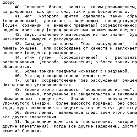
добро.

     40. Сознание  йогов,  занятых  таким размышлением,
загражденным, как для атома, так и для бесконечного.

     41. Йог,  которого  Вритти  сделались  таким  обра
(подчиненными),  достигает в получающем,  посредствующе
[сущем  сознании  и  внешних предметах] сосредоточеннос
подобно кристаллу [перед различными окрашенными предмет
     42. Звук, значение и вытекающие из них знания, буд
называются Самадхи с рассуждением.

     43. Самадхи,   называемая  "без  рассуждения",  [п
память очищена,  или освобождена от качеств и заключает
значение [предмета размышления].

     44. Этим  путем   [сосредоточение]   с   распознав
распознавания  [способа  размышления] о более тонких пр
объясняется.

     45. Более тонкие предметы исчезают с Прадханой.

     46. Эти виды сосредоточения имеют семя.

     47. Когда  сосредоточение "без рассуждения" очищен
Читты прочно устанавливается.

     48. Знание этого называется "исполненное истины".

     49. Знание, полученное из свидетельства и заключен
обыкновенным   предметам.   Знание   же,   получаемое  
упомянутого Самадхи,  более высокого порядка:  оно спос
туда, куда заключение и свидетельство не могут достигну
     50. Впечатления,  являющиеся следствием этого Сама
все другие впечатления.

     51. Подавлением даже этого [впечатления,  которое 
другие впечатления], когда все другие задержаны, достиг
семени" Самадхи.
