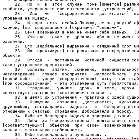
     22.  Но  и  в  этом  случае  тоже [имеется] различ
слабости, умеренности или интенсивности [устремлений].

     23.   Или   же   [сосредоточение  достигается]  вс
упования на Ишвару.

     24.  Ишвара  есть  особый Пуруша, не затронутый аф
кармой, [ее] созреванием и [скрытыми] "следами".

     25. Семя всезнания в нем не имеет себе равных.  [О
     26.  Учитель  также  и  древних, ибо он не имеет в
различий.

     27. Его [вербальное] выражение - священный слог Ом
     28. [Йог практикует] его рецитацию и сосредоточени
объекте.

     29.  Отсюда  -  постижение  истинной  сущности соз
также устранение препятствий.

     30.  Болезнь,  апатия,  сомнение,  невнимательност
невоздержание,  ложное  восприятие,  неспособность   до
[какой-либо]  ступени [сосредоточения], отсутствие стаб
[при сосредоточении] - эти отвлечения суть препятствия.

     31.  Страдание,  уныние,  дрожь  в  теле,  вдохи  
сопутствуют рассеяным [состояниям сознания].

     32. в целях их устранения - практика с одной сущно
     33.   Очищение   сознания  [достигается]  культиви
дружелюбия,  сострадания,  радости   и   беспристрастно
отношению к счастью, страданию, добродетели и пороку.

     34. Либо же благодаря выдоху и задержке дыхания.

     35.  Либо  же [сверхчувственная] деятельность отно
[соответствующих]  объектов  при  своем  возникновении 
вызывает ментальную стабильность.

     36. Либо беспечальная и лучезарная...
