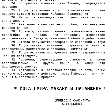
     24. Восприятие сознания,  как Атмана, прекращается
познание.

     25. Тогда  устремленное  к   распознаванию   созна
предшествующего состояния Кайлавья [разобщения].

     26. Мысли,  возникающие  как  препятствия  этому, 
впечатлений.

     27. Разрушаются они тем же способом,  как неведени
сказано раньше.

     28. Только достигший правильно различающего  знани
отрекшийся   от   плодов   его   приходит,   вследствие
распознавания, к Самадхи, называемой облаком добродетел
     29. Отсюда получается прекращение страданий и труд
     30. Тогда знание,  лишенное  покрывала  и  нечисто
бесконечным, подлежащее и познанию - ничтожным.

     31. Тогда окончены последовательные превращения ка
цель их достигнута.

     32. Перемены,  существующие по отношению  к  момен
воспринимаемые   на   другом   конце   [в   конце   ряд
последовательность.

     33. Устранение  в  обратном порядке качеств,  лише
всякого побуждения к действию,  есть Кайлавья,  или  ут
знания в собственной природе.

 * ЙОГА-СУТРА МАХАРИШИ ПАТАНЖЕЛЕ 
                            (ПРЕВОД С САНСКРИТА

                                А.ФАЛЬКОВА)
