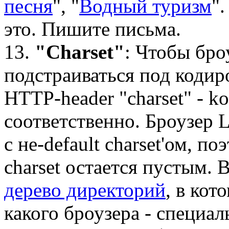
песня
", "
Водный туризм
"
это. Пишите письма.
13.
"Charset"
: Чтобы бро
подстраиваться под кодир
HTTP-header "charset" - k
соответственно. Броузер 
с не-default charset'ом, п
charset остается пустым. 
дерево директорий
, в кот
какого броузера - специал