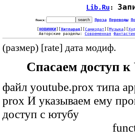
Зап
Lib.Ru
: 
Проза
Переводы
П
Поиск
:
[
НОВИНКИ
][
Хитпарад
][
Самиздат
][
Музыка
][
Ху
Авторские разделы: 
Современная
Фантасти
(размер) [rate] дата модиф.
Спасаем доступ к
файл youtube.prox типа app
prox И указываем ему прок
доступ с ютубу
func