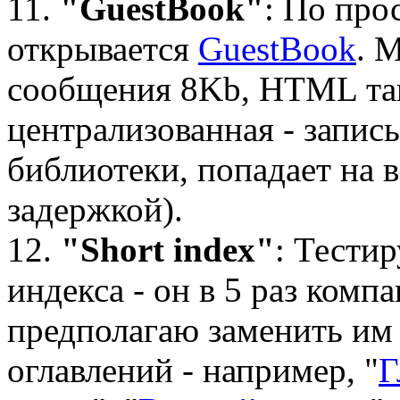
11.
"GuestBook"
: По про
открывается
GuestBook
. 
сообщения 8Kb, HTML та
централизованная - запись
библиотеки, попадает на в
задержкой).
12.
"Short index"
: Тести
индекса - он в 5 раз комп
предполагаю заменить им
оглавлений - например, "
Г