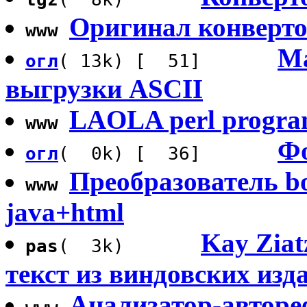
Оригинал конверто
www
Ма
огл
( 13k) [ 51]
выгрузки ASCII
LAOLA perl program
www
Фо
огл
( 0k) [ 36]
Преобразователь b
www
java+html
Kay Ziat
pas
( 3k)
текст из виндовских из
Анализатор-автореф