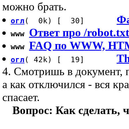
можно брать.
Фа
огл
( 0k) [ 30]
Ответ про /robot.tx
www
FAQ по WWW, HTML и
www
Th
огл
( 42k) [ 19]
4. Смотришь в документ, п
а как отключился - вся кра
спасает.
Вопрос: Как сделать,