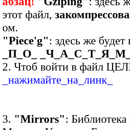
абзац!
"Gziping"
: здесь 
этот файл,
закомпрессов
ом.
"Piece'g"
: здесь же будет
_П_О_ _Ч_А_С_Т_Я_М
2. Чтоб войти в файл ЦЕ
_нажимайте_на_линк_
3.
"Mirrors"
: Библиотека