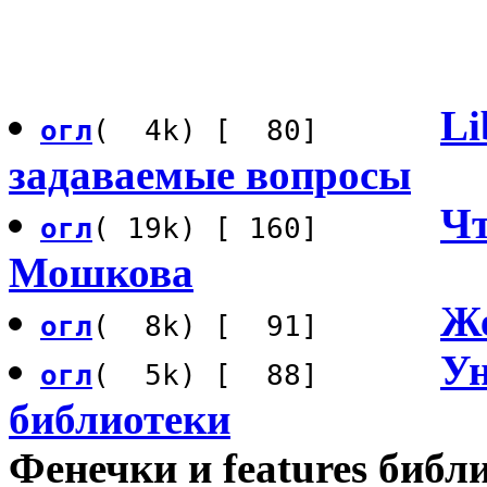
Li
огл
( 4k) [ 80]
задаваемые вопросы
Чт
огл
( 19k) [ 160]
Мошкова
Же
огл
( 8k) [ 91]
У
огл
( 5k) [ 88]
библиотеки
Фенечки и features библ