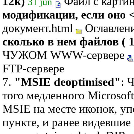
12k)
Файл с картинк
31 jun
модификации, если оно <
документ.html
Оглавлени
сколько в нем файлов ( 1
ЧУЖОМ WWW-сервере
FTP-сервере
7.
"MSIE deoptimised"
: 
того медленного Microsoft 
MSIE на месте иконок, у
пункте, и ранее видевшие