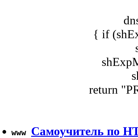
dn
{ if (sh
shExpM
s
return "
Самоучитель по H
www