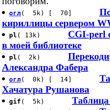
поговорим.
По
огл
( 5k) [ 70]
кириллицы сервером 
CGI-perl
pl
( 13k)
в моей библиотеке
Перекоди
pl
( 2k)
Александра Фабера
Та
огл
( 0k) [ 14]
Хачатура Рушанова
Таблица 
gif
( 5k)