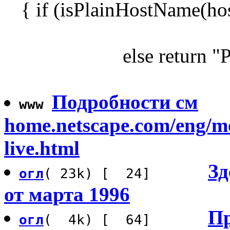
{ if (isPlainHostName(hos
else return
Подробности см
www
home.netscape.com/eng/mo
live.html
Зд
огл
( 23k) [ 24]
от марта 1996
Пр
огл
( 4k) [ 64]