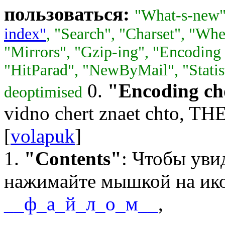
пользоваться:
"What-s-new
index"
, "Search", "Charset", "Wher
"Mirrors", "Gzip-ing", "Encoding
"HitParad", "NewByMail", "Statis
0.
"Encoding ch
deoptimised
vidno chert znaet chto, 
[
volapuk
]
1.
"Contents"
: Чтобы у
нажимайте мышкой на ик
__ф_а_й_л_о_м__
,