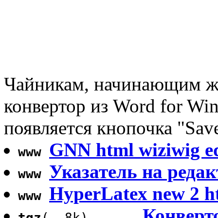
Чайникам, начинающим 
конвертор из Word for Wi
появляется кнопочка "Sa
GNN html wiziwig ed
www
Указатель на ред
www
HyperLatex new 2 h
www
Конвертор
tgz
( 8k)