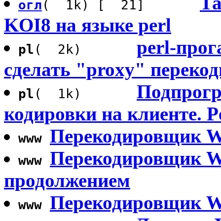
Та
огл
( 1k) [ 21]
KOI8 на языке perl
perl-про
pl
( 2k)
сделать "proxy" переко
Подпрогр
pl
( 1k)
кодировки на клиенте. P
Перекодировщик W
www
Перекодировщик 
www
продолжением
Перекодировщик 
www