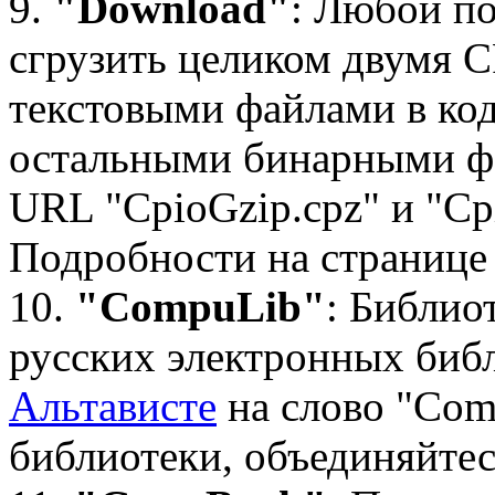
9.
"Download"
: Любой п
сгрузить целиком двумя C
текстовыми файлами в код
остальными бинарными фа
URL "CpioGzip.cpz" и "Cp
Подробности на странице
10.
"Compu
Lib
"
: Библио
русских электронных биб
Альтависте
на слово "Co
библиотеки, объединяйтес