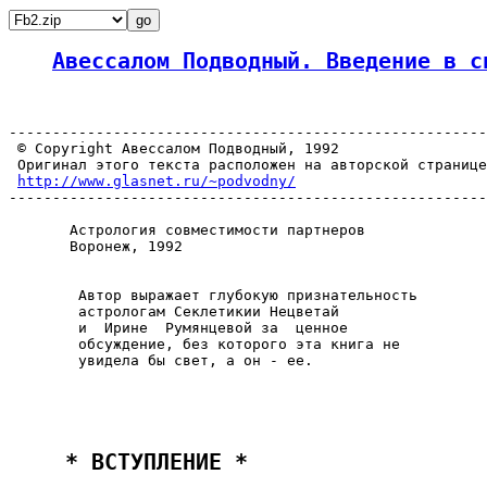
Авессалом Подводный. Введение в с
-------------------------------------------------------
 © Copyright Авессалом Подводный, 1992

 Оригинал этого текста расположен на авторской странице
http://www.glasnet.ru/~podvodny/
-------------------------------------------------------
       Астрология совместимости партнеров

       Воронеж, 1992

        Автор выражает глубокую признательность

        астрологам Секлетикии Нецветай

        и  Ирине  Румянцевой за  ценное

        обсуждение, без которого эта книга не

        увидела бы свет, а он - ее.

 * ВСТУПЛЕНИЕ * 