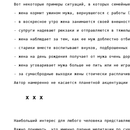
Вот некоторые примеры ситуаций, в которых семейные
- жена кормит ужином мужа, вернувшегося с работы (
- в воскресное утро жена занимается своей внешност
- супруги надевают рюкзаки и отправляются в тяжелы
- жена наблюдает за тем, как ее муж доблестно отби
- старики вместе воспитывают внуков, подброшенных 
- жена на день рождения получает от мужа очень дор
- жена уговаривает мужа больше не пить или не игра
- за сумасбродные выходки жены стоически расплачив
Автор намеренно не касается планетной акцентуации 
x x x
Наибольший интерес для любого человека представляю
Важно понимать, что именно парные медитации по сущ