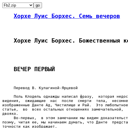
Хорхе Луис Борхес. Семь вечеров
Хорхе Луис Борхес. Божественныя к
ВЕЧЕР ПЕРВЫЙ