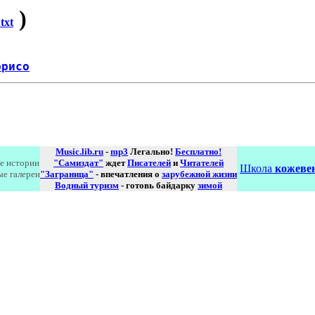
)
txt
ррисо
Music.lib.ru
-
mp3
Легально!
Бесплатно!
е истории
"Самиздат"
ждет
Писателей
и
Читателей
Школа
кожевен
ые галереи
"Заграница"
- впечатления о
зарубежной жизни
Водный туризм
- готовь байдарку
зимой