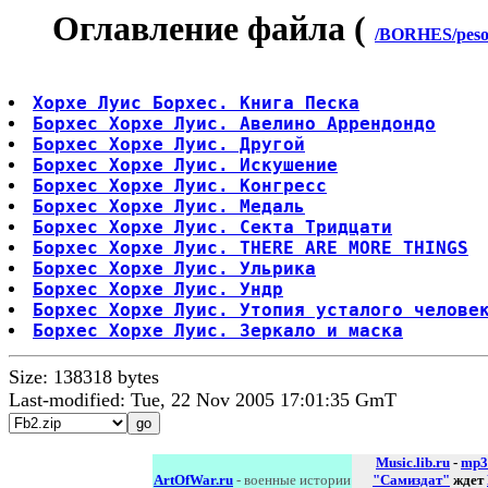
Оглавление файла (
/BORHES/pesok
Хорхе Луис Борхес. Книга Песка
Борхес Хорхе Луис. Авелино Аррендондо
Борхес Хорхе Луис. Другой
Борхес Хорхе Луис. Искушение
Борхес Хорхе Луис. Конгресс
Борхес Хорхе Луис. Медаль
Борхес Хорхе Луис. Секта Тридцати
Борхес Хорхе Луис. THERE ARE MORE THINGS
Борхес Хорхе Луис. Ульрика
Борхес Хорхе Луис. Ундр
Борхес Хорхе Луис. Утопия усталого челове
Борхес Хорхе Луис. Зеркало и маска
Size: 138318 bytes
Last-modified: Tue, 22 Nov 2005 17:01:35 GmT
Music.lib.ru
-
mp3
ArtOfWar.ru
- военные истории
"Самиздат"
ждет