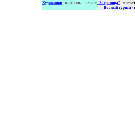
Художники
- картинные галереи
"Заграница"
- впеча
Водный туризм
-