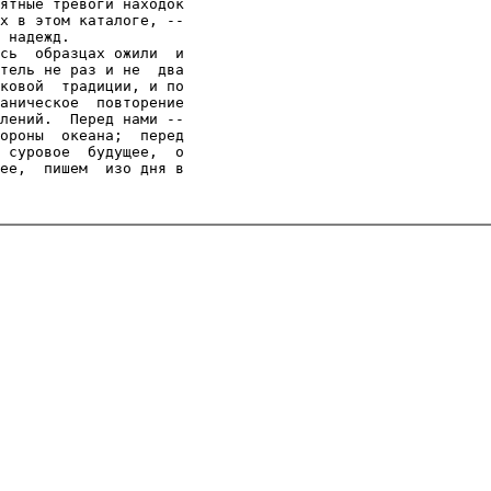
ятные тревоги находок

х в этом каталоге, --

 надежд.

сь  образцах ожили  и

тель не раз и не  два

ковой  традиции, и по

аническое  повторение

лений.  Перед нами --

ороны  океана;  перед

 суровое  будущее,  о

ее,  пишем  изо дня в
