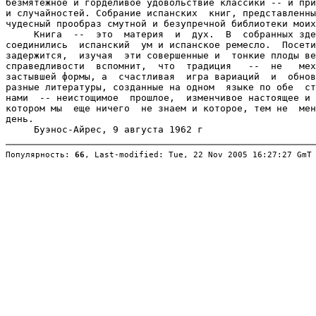
безмятежное и горделивое удовольствие классики -- и при
и случайностей. Собрание испанских  книг, представленны
чудесный прообраз смутной и безупречной библиотеки моих
     Книга  --  это  материя  и  дух.  В  собранных зде
соединились  испанский  ум и испанское ремесло.  Посети
задержится,  изучая  эти совершенные и  тонкие плоды ве
справедливости  вспомнит,  что  традиция   --  не   мех
застывшей формы, а  счастливая  игра вариаций  и  обнов
разные литературы, созданные на одном  языке по обе  ст
нами  -- неистощимое  прошлое,  изменчивое настоящее и 
котором мы  еще ничего  не знаем и которое, тем не  мен
день.

Популярность: 
66