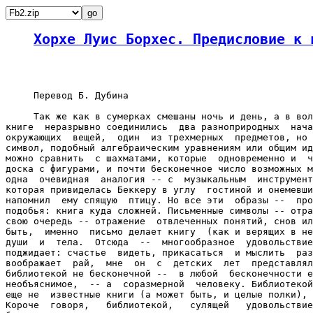
Хорхе Луис Борхес. Предисловие к 
     Перевод Б. Дубина

     Так же как в сумерках смешаны ночь и день, а в вол
книге  неразрывно соединились  два разноприродных  нача
окружающих  вещей,  один  из трехмерных  предметов, но 
символ, подобный алгебраическим уравнениям или общим ид
можно сравнить  с шахматами, которые  одновременно и  ч
доска с фигурами, и почти бесконечное число возможных м
одна  очевидная  аналогия -- с  музыкальным  инструмент
которая привиделась Беккеру в углу  гостиной и онемевши
напомнил  ему спящую  птицу. Но все эти  образы --  про
подобья: книга куда сложней. Письменные символы -- отра
свою очередь -- отражение  отвлеченных понятий, снов ил
быть,  именно  письмо делает книгу  (как и верящих в не
души  и  тела.  Отсюда  --  многообразное  удовольствие
поджидает: счастье  видеть, прикасаться  и мыслить  раз
воображает  рай,  мне  он  с  детских  лет  представлял
библиотекой не бесконечной --  в любой  бесконечности е
необъяснимое,  -- а  соразмерной  человеку. Библиотекой
еще не  известные книги (а может быть, и целые полки), 
Короче  говоря,   библиотекой,   сулящей   удовольствие