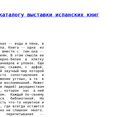
каталогу выставки испанских книг
нах -- вода и пена, в

ла. Книга -- одна  из

 вместе с  тем она --

еям. В этом смысле ее

ерно-белая  в  клетку

аневров и уловок. Еще

ом, скажем, с  арфой,

й звучный мир которой

сто  сопоставления  и

жение устных, а те  в

и воспоминаний. Может

е людей) двуединством

, которое  нас  в ней

ом.  Каждый по-своему

ся   библиотекой.  Но

сть что-то неуютное и

, где всегда остаются

но не слишком  много.

   перечитывания   --
