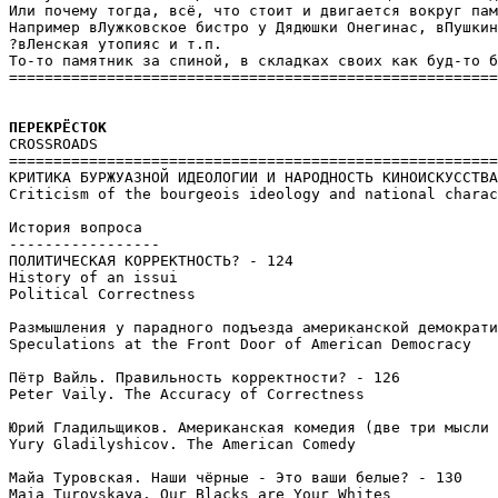
Или почему тогда, всё, что стоит и двигается вокруг пам
Например вЛужковское бистро у Дядюшки Онегинас, вПушкин
?вЛенская утопияс и т.п.

То-то памятник за спиной, в складках своих как буд-то б
=======================================================
CROSSROADS

=======================================================
КРИТИКА БУРЖУАЗНОЙ ИДЕОЛОГИИ И НАРОДНОСТЬ КИНОИСКУССТВА

Criticism of the bourgeois ideology and national charac
История вопроса

-----------------

ПОЛИТИЧЕСКАЯ КОРРЕКТНОСТЬ? - 124

History of an issui

Political Correctness

Размышления у парадного подъезда американской демократи
Speculations at the Front Door of American Democracy

Пётр Вайль. Правильность корректности? - 126

Peter Vailу. The Accuracy of Correctness

Юрий Гладильщиков. Американская комедия (две три мысли 
Yury Gladilуshicov. The American Comedy

Майа Туровская. Наши чёрные - Это ваши белые? - 130

Maia Turovskaya. Our Blacks are Your Whites
