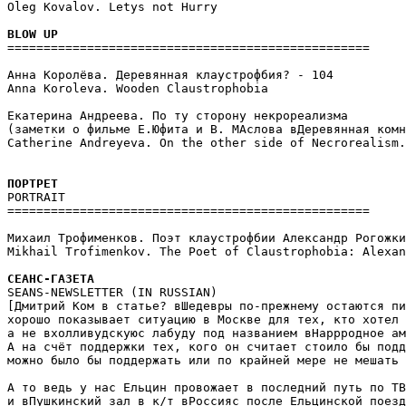
Oleg Kovalov. Letуs not Hurry

==================================================

Анна Королёва. Деревянная клаустрофбия? - 104

Anna Koroleva. Wooden Claustrophobia

Екатерина Андреева. По ту сторону некрореализма

(заметки о фильме Е.Юфита и В. МАслова вДеревянная комн
Catherine Andreyeva. On the other side of Necrorealism.
PORTRAIT

==================================================

Михаил Трофименков. Поэт клаустрофбии Александр Рогожки
Mikhail Trofimenkov. The Poet of Claustrophobia: Alexan
SEANS-NEWSLETTER (IN RUSSIAN)

[Дмитрий Ком в статье? вШедевры по-прежнему остаются пи
хорошо показывает ситуацию в Москве для тех, кто хотел 
а не вхолливудскуюс лабуду под названием вНаррродное ам
А на счёт поддержки тех, кого он считает стоило бы подд
можно было бы поддержать или по крайней мере не мешать 
А то ведь у нас Ельцин провожает в последний путь по ТВ
и вПушкинский зал в к/т вРоссияс после Ельцинской поезд