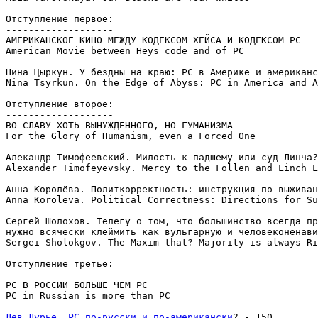
Отступление первое:

-------------------

АМЕРИКАНСКОЕ КИНО МЕЖДУ КОДЕКСОМ ХЕЙСА И КОДЕКСОМ РС

American Movie between Heys code and of PC

Нина Цыркун. У бездны на краю: РС в Америке и американс
Nina Tsyrkun. On the Edge of Abyss: PC in America and A
Отступление второе:

-------------------

ВО СЛАВУ ХОТЬ ВЫНУЖДЕННОГО, НО ГУМАНИЗМА

For the Glory of Humanism, even a Forced One

Алекандр Тимофеевский. Милость к падшему или суд Линча?
Alexander Timofeyevsky. Mercy to the Follen and Linch L
Анна Королёва. Политкорректность: инструкция по выживан
Anna Koroleva. Political Correctness: Directions for Su
Сергей Шолохов. Телегу о том, что большинство всегда пр
нужно всячески клеймить как вульгарную и человеконенави
Sergei Sholokgov. The Maxim that? Majority is always Ri
Отступление третье:

-------------------

РС В РОССИИ БОЛЬШЕ ЧЕМ РС

PC in Russian is more than PC

Лев Лурье. РС по-русски и по-американски
? - 150
