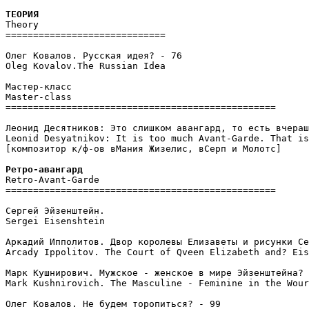
Theory

=============================

Олег Ковалов. Русская идея? - 76

Oleg Kovalov.The Russian Idea

Мастер-класс

Master-class

=================================================

Леонид Десятников: Это слишком авангард, то есть вчераш
Leonid Desyatnikov: It is too much Avant-Garde. That is
[композитор к/ф-ов вМания Жизелис, вСерп и Молотс]

Retro-Avant-Garde

=================================================

Сергей Эйзенштейн.

Sergei Eisenshtein

Аркадий Ипполитов. Двор королевы Елизаветы и рисунки Се
Arcady Ippolitov. The Court of Qveen Elizabeth and? Eis
Марк Кушнирович. Мужское - женское в мире Эйзенштейна? 
Mark Kushnirovich. The Masculine - Feminine in the Wour
Олег Ковалов. Не будем торопиться? - 99
