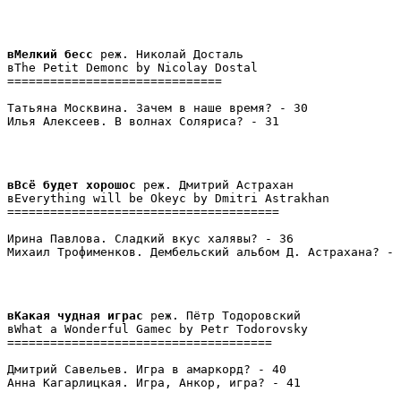
вМелкий бесс
 реж. Николай Досталь

вThe Petit Demonс by Nicolay Dostal

==============================

Татьяна Москвина. Зачем в наше время? - 30

Илья Алексеев. В волнах Соляриса? - 31
вВсё будет хорошос 
реж. Дмитрий Астрахан

вEverything will be Okeyс by Dmitri Astrakhan

======================================

Ирина Павлова. Сладкий вкус халявы? - 36

Михаил Трофименков. Дембельский альбом Д. Астрахана? - 
вКакая чудная играс 
реж. Пётр Тодоровский

вWhat a Wonderful Gameс by Petr Todorovsky

=====================================

Дмитрий Савельев. Игра в амаркорд? - 40

Анна Кагарлицкая. Игра, Анкор, игра? - 41
