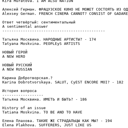
Kira Muratova. I AM ALSO NATION

Алексей Герман. ФРАЦУЗСКОЕ КИНО НЕ МОЖЕТ СОСТОЯТЬ ИЗ ОД
Alexsey German. FRENCH CINEMA CANNOT? CONSIST OF GADARE
Ответ четвёртый: сентиментальный

A sentimental answer

---------------------------------------------

Татьяна Москвина. НАРОДНЫЕ АРТИСТЫ? - 174

Tatyana Moskvina. PEOPLEуS ARTISTS

НОВЫЙ ГЕРОЙ

A NEW HERO

НОВЫЙ РУССКИЙ

A NEW RUSSIAN

Карина Добротворская.?

Karina Dobrotvorskaya. SALUT, CуEST ENCORE MOI? - 182

История вопроса

------------------

Татьяна Москвина. ИМЕТЬ И БЫТЬ? - 186

History of an issue

Tatiana Moskvina. TO BE AND TO HAVE

Елена Плахова. ТАКИЕ ЖЕ СТРАДАЛЬЦЫ КАК МЫ? - 194

Elena Plakhova. SUFFERERS, JUST LIKE US
