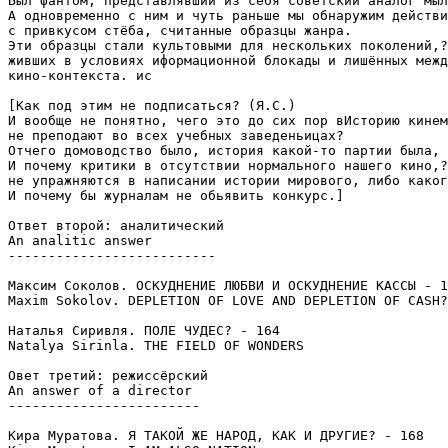
Был фантом, представлявший из себя советский аналог мыл
А одновременно с ним и чуть раньше мы обнаружим действи
с привкусом стёба, считанные образцы жанра.

Эти образцы стали культовыми для нескольких поколений,?

живших в условиях иформационной блокады и лишённых межд
кино-контекста. ис

[Как под этим не подписаться? (Я.С.)

И вообще не понятно, чего это до сих пор вИсторию кинем
не преподают во всех учебных заведеньицах?

Отчего домоводство было, история какой-то партии была, 
И почему критики в отсутствии нормального нашего кино,?

не упражняются в написании истории мирового, либо каког
И почему бы журналам не обьявить конкурс.]

Ответ второй: аналитический

An analitic answer

--------------------------

Максим Соколов. ОСКУДНЕНИЕ ЛЮБВИ И ОСКУДНЕНИЕ КАССЫ - 1
Maxim Sokolov. DEPLETION OF LOVE AND DEPLETION OF CASH?
Наталья Сиривля. ПОЛЕ ЧУДЕС? - 164

Natalya Sirinla. THE FIELD OF WONDERS

Овет третий: режиссёрский

An answer of a director

------------------------

Кира Муратова. Я ТАКОЙ ЖЕ НАРОД, КАК И ДРУГИЕ? - 168
