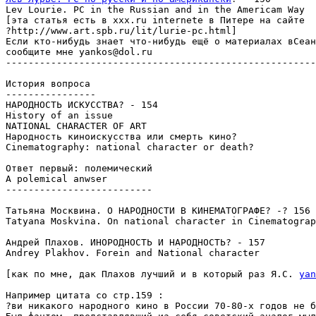
Lev Lourie. PC in the Russian and in the Americam Way

[эта статья есть в xxx.ru internete в Питере на сайте

?http://www.art.spb.ru/lit/lurie-pc.html]

Если кто-нибудь знает что-нибудь ещё о материалах вСеан
сообщите мне yankos@dol.ru

-------------------------------------------------------
История вопроса

----------------

НАРОДНОСТЬ ИСКУССТВА? - 154

History of an issue

NATIONAL CHARACTER OF ART

Народность киноискусства или смерть кино?

Cinematography: national character or death?

Ответ первый: полемический

A polemical anwser

--------------------------

Татьяна Москвина. О НАРОДНОСТИ В КИНЕМАТОГРАФЕ? -? 156

Tatyana Moskvina. On national character in Cinematograp
Андрей Плахов. ИНОРОДНОСТЬ И НАРОДНОСТЬ? - 157

Andrey Plakhov. Forein and National character

[как по мне, дак Плахов лучший и в который раз Я.С. 
yan
Например цитата со стр.159 :

?ви никакого народного кино в России 70-80-х годов не б