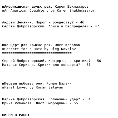
вАмериканская дочьс
 реж. Карен Шахназаров

вAn Amarican Doughterс by Karen Shakhnazarov

======================================

Андрей Шемякин. Пирог к рождеству? - 46

Сергей Добротворский. Алиса в беспределе? - 47
вКонцерт для крысыс
 реж. Олег Ковалов

вConcert for a Ratс by Oleg Kovalov

=================================

Сергей Добротворский. Концерт для критика? - 50

Наталья Сиривля. Критик для концерта? - 51
вПервая любовьс
 реж. Роман Балаян

вFirst Loveс by Roman Balayan

====================================

Карина Добротворская. Солнечный удар? - 54

Ирина Рубанова. Лист Смородины? - 55
