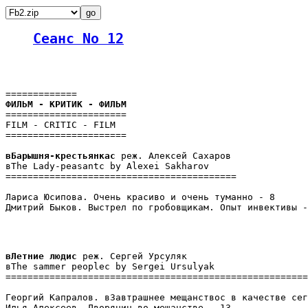
Сеанс No 12
======================

FILM - CRITIC - FILM

======================

вБарышня-крестьянкас 
реж. Алексей Сахаров

вThe Lady-peasantс by Alexei Sakharov

==========================================

Лариса Юсипова. Очень красиво и очень туманно - 8

Дмитрий Быков. Выстрел по гробовщикам. Опыт инвективы -
вЛетние людис 
реж. Сергей Урсуляк

вThe sammer peopleс by Sergei Ursulyak

=======================================================
Георгий Капралов. вЗавтрашнее мещанствос в качестве сег
Илья Алексеев. Дворянин во мещанстве - 13