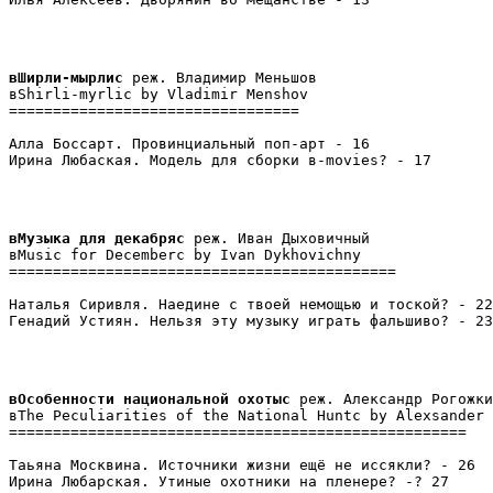
вШирли-мырлис
 реж. Владимир Меньшов

вShirli-myrliс by Vladimir Menshov

=================================

Алла Боссарт. Провинциальный поп-арт - 16

Ирина Любаская. Модель для сборки в-movies? - 17
вМузыка для декабряс
 реж. Иван Дыховичный

вMusic for Decemberс by Ivan Dykhovichny

============================================

Наталья Сиривля. Наедине с твоей немощью и тоской? - 22

Генадий Устиян. Нельзя эту музыку играть фальшиво? - 23
вОсобенности национальной охотыс
 реж. Александр Рогожки
вThe Peculiarities of the National Huntс by Alexsander 
====================================================

Таьяна Москвина. Источники жизни ещё не иссякли? - 26

Ирина Любарская. Утиные охотники на пленере? -? 27