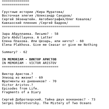
==============

==============

Грустные истории /Кира Муратова/

Восточная элегия /Александр Сакуров/

Сергей Эйзенштейн. Автобиография/Олег Ковалов/

Кавказский пленник /Сергей Бадров/

========================================

Зара Абдуллаева. Письмо? - 58

Zara Abdullayeva. A Latter

Елена Плахова. Или Цезарь, или ничто? - 60

Elena Plakhova. Give me Ceasar or give me Nothing

Summary? - 62

IN MEMORIAM - VICTOR ARISTOV

=============================

Виктор Аристов.?

Эпизод из жизни? - 69

Фрагменты из дневников? - 70

Victor Aristov.?

Episodes from Life.

Fragments of a Diary

Сергей Добротворский. Тайна двух вокеановс? - 73

Sergei Dobrotvorsky. The Mistery of Two Oceans
