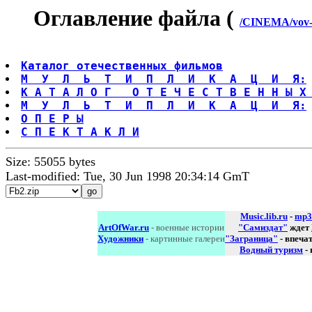
Оглавление файла (
/CINEMA/vov-r
Каталог отечественных фильмов
М  У  Л  Ь  Т  И  П  Л  И  К  А  Ц  И  Я:
К А Т А Л О Г   О Т Е Ч Е С Т В Е Н Н Ы Х
М  У  Л  Ь  Т  И  П  Л  И  К  А  Ц  И  Я:
О П Е Р Ы
С П Е К Т А К Л И
Size: 55055 bytes
Last-modified: Tue, 30 Jun 1998 20:34:14 GmT
Music.lib.ru
-
mp3
ArtOfWar.ru
- военные истории
"Самиздат"
ждет
Художники
- картинные галереи
"Заграница"
- впеча
Водный туризм
-