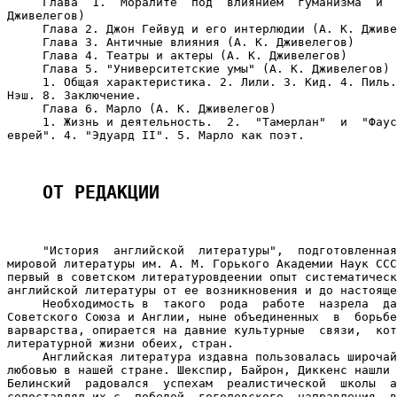
     Глава  1.  Моралите  под  влиянием  гуманизма  и  
Дживелегов)

     Глава 2. Джон Гейвуд и его интерлюдии (A. К. Дживе
     Глава 3. Античные влияния (А. К. Дживелегов)

     Глава 4. Театры и актеры (А. К. Дживелегов)

     Глава 5. "Университетские умы" (А. К. Дживелегов)

     1. Общая характеристика. 2. Лили. 3. Кид. 4. Пиль.
Нэш. 8. Заключение.

     Глава 6. Марло (А. К. Дживелегов)

     1. Жизнь и деятельность.  2.  "Тамерлан"  и  "Фаус
еврей". 4. "Эдуард II". 5. Марло как поэт.

ОТ РЕДАКЦИИ
     "История  английской  литературы",  подготовленная
мировой литературы им. А. М. Горького Академии Наук ССС
первый в советском литературовдеении опыт систематическ
английской литературы от ее возникновения и до настояще
     Необходимость в  такого  рода  работе  назрела  да
Советского Союза и Англии, ныне объединенных  в  борьбе
варварства, опирается на давние культурные  связи,  кот
литературной жизни обеих, стран.

     Английская литература издавна пользовалась широчай
любовью в нашей стране. Шекспир, Байрон, Диккенс нашли 
Белинский  радовался  успехам  реалистической  школы  а
сопоставлял их с  победой  гоголевского  направления  в