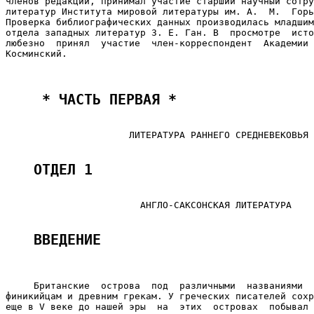
членов редакции, принимал участие старший научный сотру
литератур Института мировой литературы им. А.  М.  Горь
Проверка библиографических данных производилась младшим
отдела западных литератур З. Е. Ган. В  просмотре  исто
любезно  принял  участие  член-корреспондент  Академии 
Косминский.

 * ЧАСТЬ ПЕРВАЯ * 
                      ЛИТЕРАТУРА РАННЕГО СРЕДНЕВЕКОВЬЯ

ОТДЕЛ 1
                        АНГЛО-САКСОНСКАЯ ЛИТЕРАТУРА

ВВЕДЕНИЕ