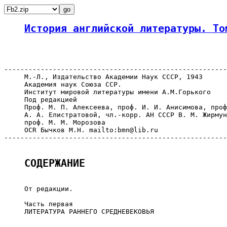
История английской литературы. То
-------------------------------------------------------
     М.-Л., Издательство Академии Наук СССР, 1943

     Академия наук Союза ССР.

     Институт мировой литературы имени А.М.Горького

     Под редакцией

     Проф. М. П. Алексеева, проф. И. И. Анисимова, проф
     А. А. Елистратовой, чл.-корр. АН СССР В. М. Жирмун
     проф. М. М. Морозова

     OCR Бычков М.Н. mailto:bmn@lib.ru

-------------------------------------------------------
СОДЕРЖАНИЕ
     От редакции.

     Часть первая

     ЛИТЕРАТУРА РАННЕГО СРЕДНЕВЕКОВЬЯ
