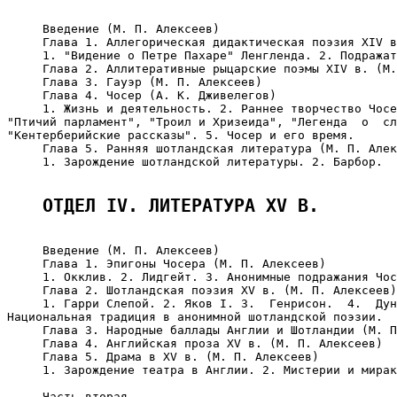
     Введение (М. П. Алексеев)

     Глава 1. Аллегорическая дидактическая поэзия XIV в
     1. "Видение о Петре Пахаре" Ленгленда. 2. Подражат
     Глава 2. Аллитеративные рыцарские поэмы XIV в. (М.
     Глава 3. Гауэр (М. П. Алексеев)

     Глава 4. Чосер (А. К. Дживелегов)

     1. Жизнь и деятельность. 2. Раннее творчество Чосе
"Птичий парламент", "Троил и Хризеида", "Легенда  о  сл
"Кентерберийские рассказы". 5. Чосер и его время.

     Глава 5. Ранняя шотландская литература (М. П. Алек
     1. Зарождение шотландской литературы. 2. Барбор.

ОТДЕЛ IV. ЛИТЕРАТУРА XV В.
     Введение (М. П. Алексеев)

     Глава 1. Эпигоны Чосера (М. П. Алексеев)

     1. Окклив. 2. Лидгейт. 3. Анонимные подражания Чос
     Глава 2. Шотландская поэзия XV в. (М. П. Алексеев)

     1. Гарри Слепой. 2. Яков I. 3.  Генрисон.  4.  Дун
Национальная традиция в анонимной шотландской поэзии.

     Глава 3. Народные баллады Англии и Шотландии (М. П
     Глава 4. Английская проза XV в. (М. П. Алексеев)

     Глава 5. Драма в XV в. (М. П. Алексеев)

     1. Зарождение театра в Англии. 2. Мистерии и мирак
     Часть вторая
