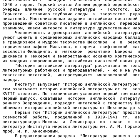
1840-х годов. Горький считал Англию родиной европейског
очередь  влияние  русской  литературы  -  Толстого,  До
Горького - оставило глубокие следы  в  творчестве  ряда
писателей. Многочисленные издания английских писателей 
произведений советских писателей в английских  перевода
взаимном, живом интересе к литературе дружественных нар
     Человечность и демократизм  английской  литературы
умеют ценить в средневековых английских народных баллад
в грандиозном и мудром творчестве Шекспира  и  в  револ
героическом пафосе Мильтона, в горечи  свифтовской  сат
веселости Фильдинга, в  мятежной  романтике  Байрона  и
Диккенса и Теккерея и внепрестанных исканиях критическо
их младших современников, английских писателей наших дн
     "История английской литературы" рассчитана не толь
литературных работников и преподавателей, - но и на уча
советских читателей,  интересующихся  многовековой  лит
народа.

     Институт выпускает "Историю английской литературы"
том охватывает историю английской литературы от ее  воз
XVIII столетия. По техническим условиям первый том выхо
Первый выпуск, охватывая  историю  английской  литерату
раннего Возрождения, подводит читателей к творчеству Ше
обнимает историю английской литературы от Шекспира до к
     Первый том "Истории английской литературы" предста
совместной  работы,  проделанной  в  1939-1941  гг.  ав
литературоведов Москвы  и  Ленинграда  во  главе  с  за
литератур Института мировой литературы им. А. М. Горько
проф. И. И. Анисимовым.

     В редактировании раздела  "Литература  раннего  ср