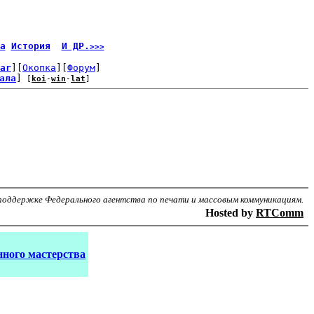
а
История
И ДР.
>>>
ar
][
Окопка
][
Форум
]
ала
]
 [
koi
-
win
-
lat
]
поддержке Федерального агентства по печати и массовым коммуникациям.
Hosted by
RTComm
ного мастерства