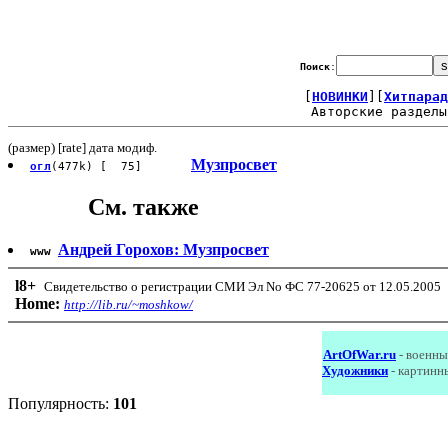
Поиск
:
[
НОВИНКИ
][
Хитпарад
Авторские разделы
(размер) [rate] дата модиф.
Музпросвет
огл
(477k) [ 75]
См. также
Андрей Горохов: Музпросвет
www
l8
+
Свидетельство о регистрации СМИ Эл No ФС 77-20625 от 12.05.2005
Home:
http://lib.ru/~moshkow/
ArtOfWar.ru
- военны
Художники
- картинн
Популярность:
101