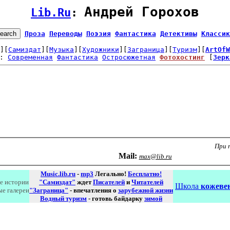
Андрей Горохов
Lib.Ru
: 
Проза
Переводы
Поэзия
Фантастика
Детективы
Классик
][
Самиздат
][
Музыка
][
Художники
][
Заграница
][
Туризм
][
ArtOfW
: 
Современная
Фантастика
Остросюжетная
Фотохостинг
 [
Зерк
При 
Маil:
max@lib.ru
Music.lib.ru
-
mp3
Легально!
Бесплатно!
е истории
"Самиздат"
ждет
Писателей
и
Читателей
Школа
кожевен
ые галереи
"Заграница"
- впечатления о
зарубежной жизни
Водный туризм
- готовь байдарку
зимой