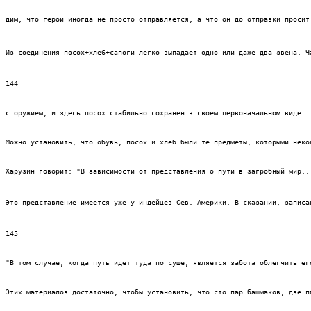
дим, что герои иногда не просто отправляется, а что он до отправки просит
Из соединения посох+хле6+сапоги легко выпадает одно или даже два звена. Ч
144
с оружием, и здесь посох стабильно сохранен в своем первоначальном виде.
Можно установить, что обувь, посох и хлеб были те предметы, которыми неко
Харузин говорит: "В зависимости от представления о пути в загробный мир..
Это представление имеется уже у индейцев Сев. Америки. В сказании, записа
145
"В том случае, когда путь идет туда по суше, является забота облегчить ег
Этих материалов достаточно, чтобы установить, что сто пар башмаков, две п