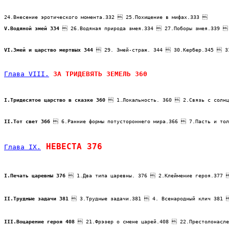
24.Внесение эротического момента.332  25.Похищение в мифах.333  
V.Водяной змей 334
  26.Водяная природа змея.334  27.Поборы змея.339 
VI.Змей и царство мертвых 344
  29. Змей-страж. 344  30.Кербер.345  31
Глава VIII.
 ЗА ТРИДЕВЯТЬ ЗЕМЕЛЬ 360
I.Тридесятое царство в сказке 360
  1.Локальность. 360  2.Связь с солнц
II.Тот свет 366
  6.Ранние формы потустороннего мира.366  7.Пасть и то
 НЕВЕСТА 376
Глава IX.
I.Печать царевны 376
  1.Два типа царевны. 376  2.Клеймение героя.377 
II.Трудные задачи 381
  3.Трудные задачи.381  4. Всенародный клич 381 
III.Воцарение героя 408
  21.Фрэзер о смене царей.408  22.Престолонасл