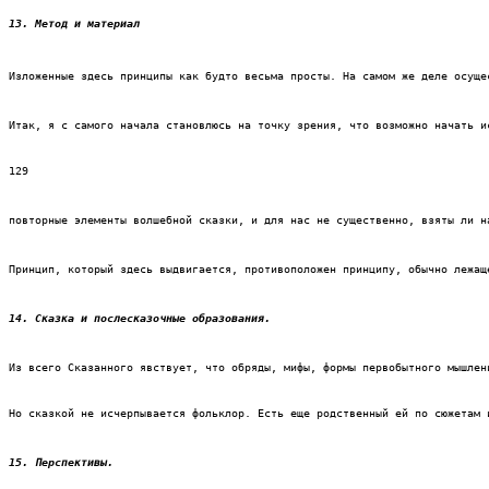
13. Метод и материал
Изложенные здесь принципы как будто весьма просты. На самом же деле осуще
Итак, я с самого начала становлюсь на точку зрения, что возможно начать и
129
повторные элементы волшебной сказки, и для нас не существенно, взяты ли н
Принцип, который здесь выдвигается, противоположен принципу, обычно лежащ
14. Сказка и послесказочные образования.
Из всего Сказанного явствует, что обряды, мифы, формы первобытного мышлен
Но сказкой не исчерпывается фольклор. Есть еще родственный ей по сюжетам 
15. Перспективы.