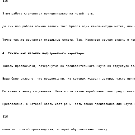
115
Этим работа становится принципиально на новый путь.
До сих пор работа обычно велась так: брался один какой-нибудь мотив, или 
Точно так же изучаются отдельные сюжеты. Так, Макензен изучал сказку о по
4. Сказка как явление надстроечного характера. 
Таковы предпосылки, почерпнутые из предварительного изучения структуры во
Выше было указано, что предпосылки, из которых исходят авторы, часто явля
Мы живем в эпоху социализма. Наша эпоха также выработала свои предпосылки
Предпосылка, о которой здесь идет речь, есть общая предпосылка для изучен
116
щлом тот способ производства, который обусловливает сказку.