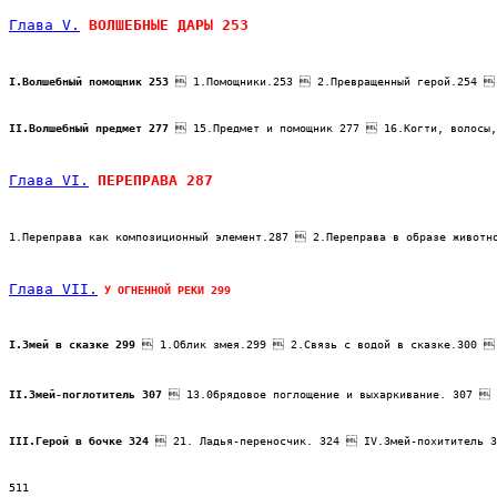
Глава V.
 ВОЛШЕБНЫЕ ДАРЫ 253
I.Волшебный помощник 253
  1.Помощники.253  2.Превращенный герой.254  
II.Волшебный предмет 277
  15.Предмет и помощник 277  16.Когти, волосы,
Глава VI.
 ПЕРЕПРАВА 287
1.Переправа как композиционный элемент.287  2.Переправа в образе живот
Глава VII.
 У ОГНЕННОЙ РЕКИ 299
I.Змей в сказке 29
9
  1.Облик змея.299  2.Связь с водой в сказке.300 
II.Змей-поглотитель 307
  13.0брядовое поглощение и выхаркивание. 307  
III.Герой в бочке 324
  21. Ладья-переносчик. 324  IV.Змей-похититель 
511