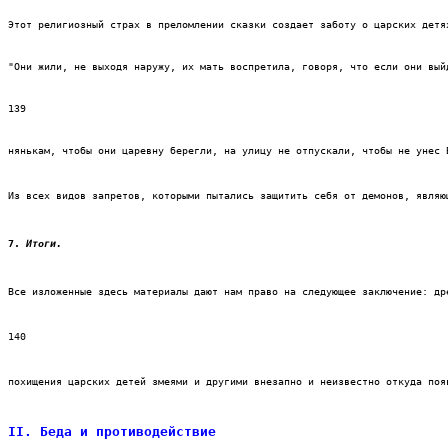
Этот религиозный страх в преломлении сказки создает заботу о царских детя
"Они жили, не выходя наружу, их мать воспретила, говоря, что если они вый
139
нянькам, чтобы они царевну берегли, на улицу не отпускали, чтобы не унес 
Из всех видов запретов, которыми пытались защитить себя от демонов, являю
7. 
Итоги.
Все изложенные здесь материалы дают нам право на следующее заключение: др
140
похищения царских детей змеями и другими внезапно и неизвестно откуда поя
II. Беда и противодействие