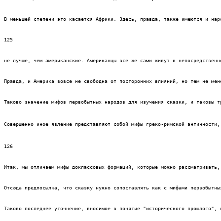
В меньшей степени это касается Африки. Здесь, правда, также имеются и нар
125
не лучше, чем американские. Американцы все же сами живут в непосредственн
Правда, и Америка вовсе не свободна от посторонних влияний, но тем не мен
Таково значение мифов первобытных народов для изучения сказки, и таковы т
Совершенно иное явление представляют собой мифы греко-римской античности,
126
Итак, мы отличаем мифы доклассовых формаций, которые можно рассматривать,
Отсюда предпосылка, что сказку нужно сопоставлять как с мифами первобытны
Таково последнее уточнение, вносимое в понятие "исторического прошлого", 