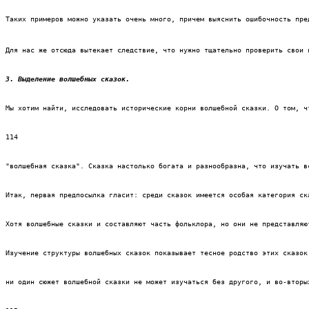
Таких примеров можно указать очень много, причем выяснить ошибочность пре
Для нас же отсюда вытекает следствие, что нужно тщательно проверить свои 
3. Выделение волшебных сказок.
Мы хотим найти, исследовать исторические корни волшебной сказки. О том, ч
114
"волшебная сказка". Сказка настолько богата и разнообразна, что изучать в
Итак, первая предпосылка гласит: среди сказок имеется особая категория ск
Хотя волшебные сказки и составляют часть фольклора, но они не представляю
Изучение структуры волшебных сказок показывает тесное родство этих сказок
ни один сюжет волшебной сказки не может изучаться без другого, и во-вторы