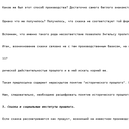
Каков же был этот способ производства? Достаточно самого беглого знакомст
Однако что же получилось? Получилось, что сказка не соответствует той фор
Вспомним, что именно такого рода несоответствие позволило Энгельсу пролит
Итак, возникновение сказки связано не с тем производственным базисом, на 
117
рической действительностью прошлого и в ней искать корней ее.
Такая предпосылка содержит нераскрытое понятие "исторического прошлого". 
Нам, следовательно, необходимо расшифровать понятие исторического прошлог
5. Сказка и социальные институты прошлого.
Если сказка рассматривается как продукт, возникший на известном производс