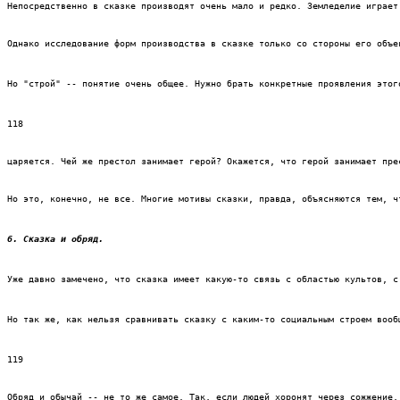
Непосредственно в сказке производят очень мало и редко. Земледелие играет
Однако исследование форм производства в сказке только со стороны его объе
Но "строй" -- понятие очень общее. Нужно брать конкретные проявления этог
118
царяется. Чей же престол занимает герой? Окажется, что герой занимает пре
Но это, конечно, не все. Многие мотивы сказки, правда, объясняются тем, ч
6. Сказка и обряд.
Уже давно замечено, что сказка имеет какую-то связь с областью культов, с
Но так же, как нельзя сравнивать сказку с каким-то социальным строем вооб
119
Обряд и обычай -- не то же самое. Так, если людей хоронят через сожжение,