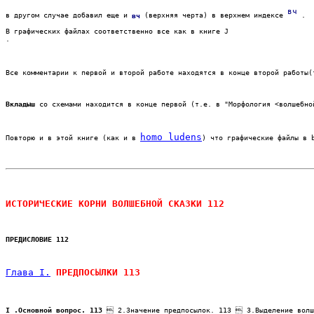
вч
в другом случае добавил еще и 
вч
(верхняя черта) в верхнем индексе 
 .
В графических файлах соответственно все как в книге
J
. 
Все комментарии к первой и второй работе находятся в конце второй работы(
Вкладыш
 со схемами находится в конце первой (т.е. в "Морфология <волшебно
homo ludens
Повторю и в этой книге (как и
в
) что графические файлы в 
ИСТОРИЧЕСКИЕ КОРНИ ВОЛШЕБНОЙ СКАЗКИ 112
ПРЕДИСЛОВИЕ 112
Глава I.
 ПРЕДПОСЫЛКИ 113
I .Основной вопрос. 113
  2.3начение предпосылок. 113  3.Выделение волш