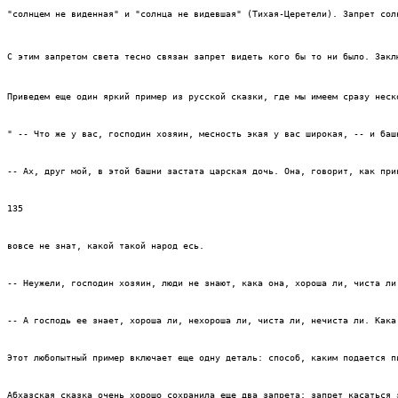
"солнцем не виденная" и "солнца не видевшая" (Тихая-Церетели). Запрет сол
С этим запретом света тесно связан запрет видеть кого бы то ни было. Закл
Приведем еще один яркий пример из русской сказки, где мы имеем сразу неск
" -- Что же у вас, господин хозяин, месность экая у вас широкая, -- и баш
-- Ах, друг мой, в этой башни застата царская дочь. Она, говорит, как при
135
вовсе не знат, какой такой народ есь.
-- Неужели, господин хозяин, люди не знают, кака она, хороша ли, чиста ли
-- А господь ее знает, хороша ли, нехороша ли, чиста ли, нечиста ли. Кака
Этот любопытный пример включает еще одну деталь: способ, каким подается п
Абхазская сказка очень хорошо сохранила еще два запрета: запрет касаться 