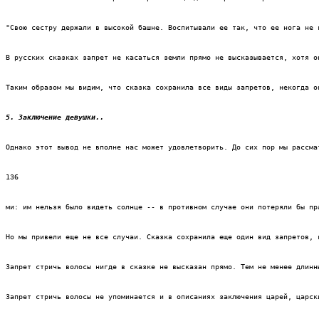
"Свою сестру держали в высокой башне. Воспитывали ее так, что ее нога не 
В русских сказках запрет не касаться земли прямо не высказывается, хотя о
Таким образом мы видим, что сказка сохранила все виды запретов, некогда о
5. Заключение девушки.. 
Однако этот вывод не вполне нас может удовлетворить. До сих пор мы рассма
136
ми: им нельзя было видеть солнце -- в противном случае они потеряли бы пр
Но мы привели еще не все случаи. Сказка сохранила еще один вид запретов, 
Запрет стричь волосы нигде в сказке не высказан прямо. Тем не менее длинн
Запрет стричь волосы не упоминается и в описаниях заключения царей, царск