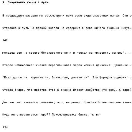
9. Снаряжение героя в путь.
В предыдущем разделе мы рассмотрели некоторые виды сказочных начал. Они о
Отправка в путь на первый взгляд не содержит в себе ничего сколько-нибудь
142
молодец сел на своего богатырского коня и поехал за тридевять земель", --
Второе наблюдение: сказка перескакивает через момент движения. Движение н
"Ехал долго ли, коротко ли, близко ли, далеко ли". Эта формула содержит о
Отсюда видно, что пространство в сказке играет двойственную роль. С одной
Для нас нет никакого сомнения, что, например, Одиссея более позднее явлен
Куда же отправляется герой? Присмотревшись ближе, мы ви-
143