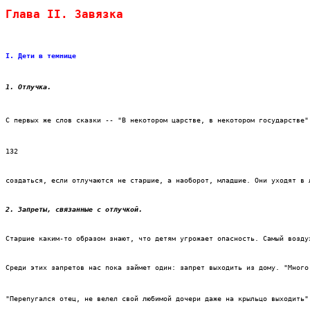
Глава II. Завязка
I. Дети в темнице
1. Отлучка.
С первых же слов сказки -- "В некотором царстве, в некотором государстве"
132
создаться, если отлучаются не старшие, а наоборот, младшие. Они уходят в 
2. Запреты, связанные с отлучкой.
Старшие каким-то образом знают, что детям угрожает опасность. Самый возду
Среди этих запретов нас пока займет один: запрет выходить из дому. "Много
"Перепугался отец, не велел свой любимой дочери даже на крыльцо выходить"