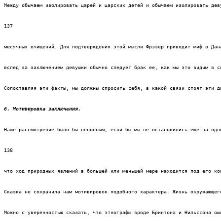
Между обычаем изолировать царей и царских детей и обычаем изолировать дев
137
месячных очищений. Для подтверждения этой мысли Фрэзер приводит миф о Дан
вслед за заключением девушки обычно следует брак ее, как мы это видим в с
Сопоставляя эти факты, мы должны спросить себя, в какой связи стоят эти д
6. Мотивировка заключения.
Наше рассмотрение было бы неполным, если бы мы не остановились еще на одн
138
что ход природных явлений в большей или меньшей мере находится под его ко
Сказка не сохранила нам мотивировок подобного характера. Жизнь окружающег
Можно с уверенностью сказать, что этнографы вроде Бринтона и Нильссона ош