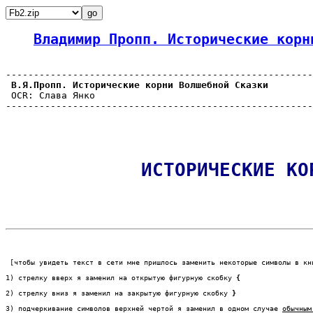
Владимир Пропп. Исторические корн
-------------------------------------------------------
В.Я.Пропп. Исторические корни Волшебной Сказки
 OCR: Слава Янко

ИСТОРИЧЕСКИЕ КО
 [чтобы увидеть текст в сети мне пришлось заменить некоторые символы в кн
1) стрелку вверх я заменил на открытую фигурную скобку 
{
2) стрелку вниз я заменил на закрытую фигурную скобку 
}
3) подчеркивание символов верхней чертой я заменил в одном случае 
обычным