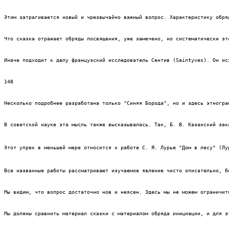
Этим затрагивается новый и чрезвычайно важный вопрос. Характеристику обря
Что сказка отражает обряды посвящения, уже замечено, но систематически эт
Иначе подходит к делу французский исследователь Сентив (Saintyves). Он ис
148
Несколько подробнее разработана только "Синяя Борода", но и здесь этногра
В советской науке эта мысль также высказывалась. Так, Б. В. Казанский зак
Этот упрек в меньшей мере относится к работе С. Я. Лурье "Дом в лесу" (Лу
Все названные работы рассматривают изучаемое явление чисто описательно, б
Мы видим, что вопрос достаточно нов и неясен. Здесь мы не можем ограничит
Мы должны сравнить материал сказки с материалом обряда инициации, и для э