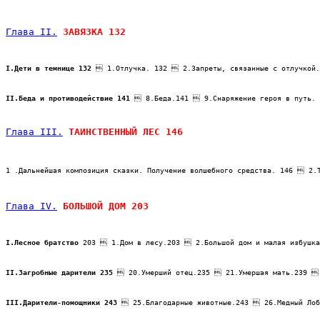
Глава II.
 ЗАВЯЗКА 132
I.Дети в темнице 132
  1.Отлучка. 132  2.3апреты, связанные с отлучкой
II.Беда и противодействие 141
  8.Беда.141  9.Снаряжение героя в путь. 
Глава III.
 ТАИНСТВЕННЫЙ ЛЕС 146
1 .Дальнейшая композиция сказки. Получение волшебного средства. 146  2
Глава IV.
 БОЛЬШОЙ ДОМ 203
I.Лесное братство
 203  1.Дом в лесу.203  2.Большой дом и малая избушк
II.Загробные дарители 235
  20.Умерший отец.235  21.Умершая мать.239 
III.Дарители-помощники 243
  25.Благодарные животные.243  26.Медный Лоб