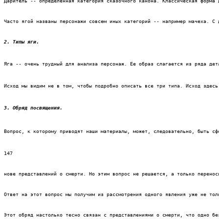
Даритель -- определенная категория сказочного канона. Классическая форма 
Часто ягой названы персонажи совсем иных категорий -- например мачеха. С 
2. Типы яги.
Яга -- очень трудный для анализа персонаж. Ее образ слагается из ряда дет
Исход мы видим не в том, чтобы подробно описать все три типа. Исход здесь
3. Обряд посвящения.
Вопрос, к которому приводят наши материалы, может, следовательно, быть сф
147
нове представлений о смерти. Но этим вопрос не решается, а только перенос
Ответ на этот вопрос мы получим из рассмотрения одного явления уже не тол
Этот обряд настолько тесно связан с представлениями о смерти, что одно бе