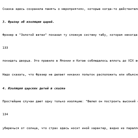
Сказка здесь сохранила память о мероприятиях, которые когда-то действител
3. Фразер об изоляции царей. 
Фрэзер в "Золотой ветви" показал ту сложную систему табу, которая некогда
133
покидать дворца. Это правило в Японии и Китае соблюдалось вплоть до XIX в
Надо сказать, что Фрэзер не делает никаких попыток расположить или объясн
4. Изоляция царских детей в сказке 
Простейшие случаи дают одну только изоляцию: "Велел он построить высокий 
134
уберечься от солнца, что страх здесь носит иной характер, видно из паралл