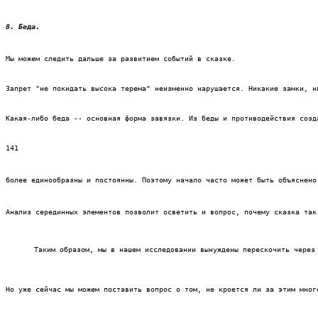
8. Беда.
Мы можем следить дальше за развитием событий в сказке.
Запрет "не покидать высока терема" неизменно нарушается. Никакие замки, н
Какая-либо беда -- основная форма завязки. Из беды и противодействия созд
141
более единообразны и постоянны. Поэтому начало часто может быть объяснено
Анализ серединных элементов позволит осветить и вопрос, почему сказка так
Таким образом, мы в нашем исследовании вынуждены перескочить через
Но уже сейчас мы можем поставить вопрос о том, не кроется ли за этим мног