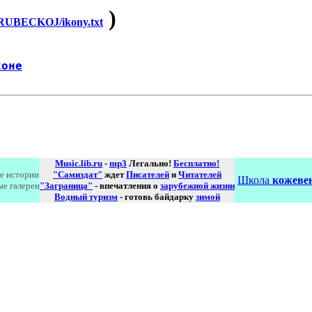
)
UBECKOJ/ikony.txt
коне
Music.lib.ru
-
mp3
Легально!
Бесплатно!
е истории
"Самиздат"
ждет
Писателей
и
Читателей
Школа
кожевен
ые галереи
"Заграница"
- впечатления о
зарубежной жизни
Водный туризм
- готовь байдарку
зимой