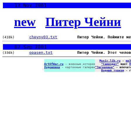
13 Nov 2001
new
Питер Чейни
cheyny03.txt
Питер Чейни. Поймите ме
(410k)
07 Sep 2001
opasen.txt
Питер Чейни. Этот челов
(336k)
Music.lib.ru
-
mp3
ArtOfWar.ru
- военные истории
"Самиздат"
ждет
П
Художники
- картинные галереи
"Заграница"
- впечат
Водный туризм
- г