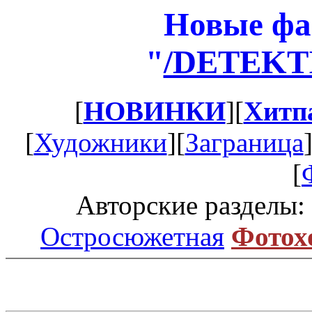
Новые фа
"
/DETEKT
[
НОВИНКИ
][
Хитп
[
Художники
][
Заграница
[
Авторские разделы:
Остросюжетная
Фотох