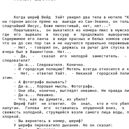
     Когда шериф Вейд  Уайт увидел два тела в мотеле "К
на горном шоссе прямо на  выезде из Сан-Эквино, он толь
сладчайший Иисус, Боже милостивый, нет, нет..."

     Пошатываясь,  он выкатился из номера-люкс в мужско
где  его  вырвало  в  писсуар  и  продолжало  выворачив
Содержимое его ланча  в виде красных и белых комков сви
что он до сих пор так и не научился правильно пережевыв
     - Нет, - говорил он, держась за рычаг для спуска в
вчера был в Вашингтоне. Нет...

     -  Да,  -   сказал  его  молодой  заместитель.  - 
следователя?

     - Да-а... Следователя. Конечно.

     - И городскую полицию? Мотель всегда относился и к
     -  Нет, - ответил Уайт.  - Никакой  городской поли
этим.

     - А фотографа вызывать?

     - Да-а... Хорошая мысль. Фотографа.

     - Они оба, конечно, выглядят неважно. Не правда ли
     - Да-а... Неважно.

     - Что, как вы думаете, их убило?

     Шериф Уайт  не ответил.  Он  знал,  кто и что убил
напуган.  Голова  его  оставалась  опущенной вниз,  к  
свежесть холодной, струящейся возле самого лица воды, п
хлоркой.

     - Вы вернетесь в номер, шериф?

     У шерифа перехватило дыхание. Но он сказал:
