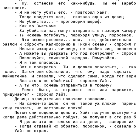
     -  Ну,  останови  его  как-нибудь.  Ты  же  зарабо
пистолете.

     - Я не могу убить его, - повторил Уайт.

     - Тогда придется нам, - сказала одна из девиц.

     - Но убийство... - проговорил шериф.

     - Как во Вьетнаме...

     - За убийство нас могут отправить в газовую камеру
     - Ты можешь погибнуть, переходя улицу, поросенок.

     -  Это землетрясение... оно,  что, действительно  
разлом и сбросить Калифорнию в Тихий океан? - спросил У
     - Нельзя изжарить яичницу, не разбив яиц, поросено
     - А можете вы удержать это под контролем? - спроси
     - Поволнуйся, свинячий выродок. Помучайся.

     - Я и так опасаюсь.

     - Вот и прекрасно.  Ты  и должен опасаться, -  ска
голос.  Затем они объяснили,  что  ему  надо  сделать  
Файнштейна. И сказали, что сделают сами, когда тот верн
     - Без этого не обойтись? - спросил Уайт.

     - А ты что, хочешь отправиться в тюрьму?

     -  Может  быть, вы  отравите  его  или  зарежете, 
придумаете? - спросил Уайт.

     Девицы отрицательно покачали головами.

     - На самом-то деле  он не  такой уж плохой  парень
хочу сказать, не настолько плохой.

     Потом они поделили деньги. Уайт получил десятую ча
когда дела действительно пойдут, он получит в сто раз б
     - Я делаю это не только из-за денег, - заверил их 
     - Тогда отдавай их обратно, поросенок, - сказала о
     Уайт не отдал.
