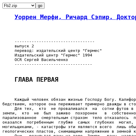
Уоррен Мерфи, Ричард Сэпир. Докто
     ---------------------------------

     выпуск 2

     перевод: издательский центр "Гермес"

     Издательский центр "Гермес" 1994

     OCR Сергей Васильченко

     --------------------------------

ГЛАВА ПЕРВАЯ 
     Каждый человек обязан жизнью Господу Богу. Калифор
бедствием, которое она переживает примерно дважды в сто
     Для тех,  кто  не проваливался  на  сотни футов в 
земли,  кто  не  был  заживо  похоронен   в  собственно
парализованное  смертельным страхом  тело отказалось  п
оказался  погребенным  глубже  самых  глубоких  могил, 
могильщиками, - катастрофы эти являются всего  лишь обы
геологических пластов, снимающими напряжение в земной к
     Они - результат раны на теле  Земли,  раны, назван