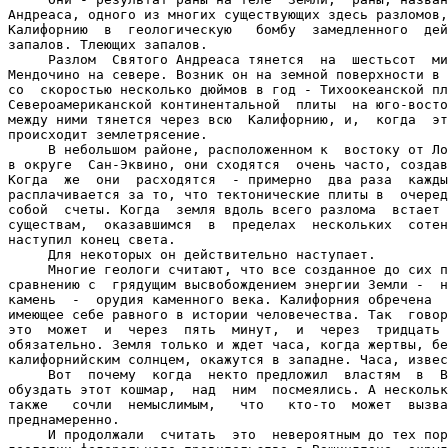
Андреаса, одного из многих существующих здесь разломов,
Калифорнию  в  геологическую   бомбу  замедленного  дей
запалов. Тлеющих запалов.

     Разлом  Святого Андреаса тянется  на  шестьсот  ми
Мендочино на севере. Возник он на земной поверхности в 
со  скоростью несколько дюймов в год - Тихоокеанской пл
Североамериканской континентальной  плиты  на юго-восто
между ними тянется через всю  Калифорнию, и,  когда  эт
происходит землетрясение.

     В небольшом районе, расположенном к  востоку от Ло
в округе  Сан-Эквино, они сходятся  очень часто, создав
Когда  же  они  расходятся  - примерно  два раза  кажды
расплачивается за то, что тектонические плиты в  очеред
собой  счеты. Когда  земля вдоль всего разлома  встает 
существам,  оказавшимся  в  пределах  нескольких  сотен
наступил конец света.

     Для некоторых он действительно наступает.

     Многие геологи считают, что все созданное до сих п
сравнению с  грядущим высвобождением энергии Земли -  н
камень  -  орудия каменного века. Калифорния обречена  
имеющее себе равного в истории человечества. Так  говор
это  может  и  через  пять  минут,  и  через  тридцать 
обязательно. Земля только и ждет часа, когда жертвы, бе
калифорнийским солнцем, окажутся в западне. Часа, извес
     Вот  почему  когда  некто предложил  властям  в  В
обуздать этот кошмар,  над  ним  посмеялись. А нескольк
также   сочли  немыслимым,   что   кто-то  может  вызва
преднамеренно.

     И продолжали  считать  это  невероятным до тех пор