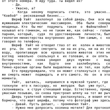
от этого номера. Я иду туда. Ты видел их?

     - Да.

     - Ужасно, а?

     -  Когда  некому  подписать  счета,  это  ужасно..
"Ковбой" - рискованный бизнес...

     Шериф Уайт  захлопнул  за собой дверь. Они  все ещ
жужжавшим электрическим  массажером.  Оба  были  соверш
младенца. Кто  бы мог  подумать  такое  о  Файнштейне? 
называл его гомиком, но не таким же, как сейчас - голым
парнем, который,  судя  по удостоверению  личности, был
геологом министерства внутренних дел.  Тем самым, с  ко
говорил по телефону.

     Шериф  Уайт не отводил глаз от их  колен и животов
их  рты. Он  не мог смотреть  ни на их рты, ни на их го
воду,  пропитавшую  всю  кровать возле животов  этих не
взгляд  невольно  скользнул к  их головам, и  он опять 
Потому  что  он  снова  увидел   двух  мужчин   с   выд
внутренностями,   как   будто   они   захлебнулись   со
Темно-красные органы были выдавлены из их тел, как зубн
     Его предупреждали, что он может столкнуться с подо
же смерть может  поджидать  и его самого. Но  он  в это
момента.

     Уайт,  шатаясь,  направился в мужской туалет, где 
толкнули  его к писсуару, но  желудок  был  уже пуст,  
склонившись  к струе стекавшей воды. Естественно, прежд
ужасным позывам, он снова пристроил шляпу на тот же рыч
     Дверь туалетной комнаты  распахнулась, и вошел его
бормоча, что ищет шерифа, потому что фотограф уже здесь
     - Давай. Пусть делает, - промямлил Уайт.

     - Нужно мне допросить хозяина мотеля? Для протокол