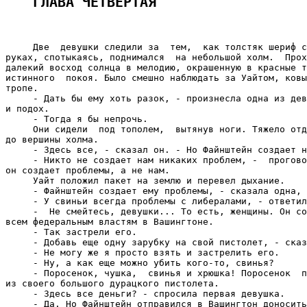
ГЛАВА ЧЕТВЕРТАЯ 
     Две  девушки следили за  тем,  как толстяк шериф с
руках, спотыкаясь, поднимался  на небольшой холм.  Прох
далекий восход солнца в мелодию, окрашенную в красные т
истинного  покоя. Было смешно наблюдать за Уайтом, ковы
тропе.

     - Дать бы ему хоть разок, - произнесла одна из дев
и подох.

     - Тогда я бы непрочь.

     Они сидели  под тополем,  вытянув ноги. Тяжело отд
до вершины холма.

     - Здесь все, - сказал он. - Но Файнштейн создает н
     - Никто не создает нам никаких проблем, -  прогово
он создает проблемы, а не нам.

     Уайт положил пакет на землю и перевел дыхание.

     - Файнштейн создает ему проблемы, - сказала одна, 
     - У свиньи всегда проблемы с либералами, - ответил
     -  Не смейтесь, девушки... То есть, женщины. Он со
всем федеральным властям в Вашингтоне.

     - Так застрели его.

     - Добавь еще одну зарубку на свой пистолет, - сказ
     - Не могу же я просто взять и застрелить его.

     - Ну, а как еще можно убить кого-то, свинья?

     - Поросенок, чушка,  свинья и хрюшка! Поросенок  п
из своего большого дурацкого пистолета.

     - Здесь все деньги? - спросила первая девушка.

     - Да. Но Файнштейн отправился в Вашингтон доносить