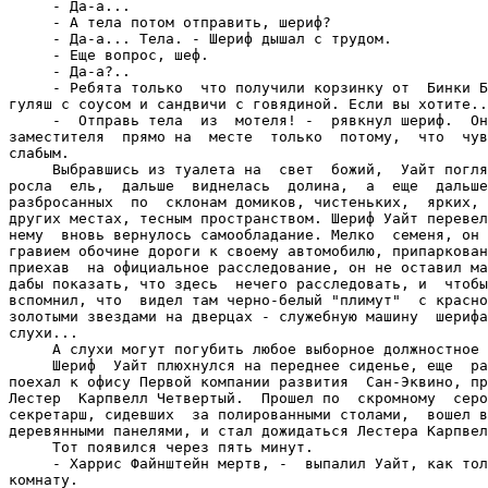
     - Да-а...

     - А тела потом отправить, шериф?

     - Да-а... Тела. - Шериф дышал с трудом.

     - Еще вопрос, шеф.

     - Да-а?..

     - Ребята только  что получили корзинку от  Бинки Б
гуляш с соусом и сандвичи с говядиной. Если вы хотите..
     -  Отправь тела  из  мотеля! -  рявкнул шериф.  Он
заместителя  прямо на  месте  только  потому,  что  чув
слабым.

     Выбравшись из туалета на  свет  божий,  Уайт погля
росла  ель,  дальше  виднелась  долина,  а  еще  дальше
разбросанных  по  склонам домиков, чистеньких,  ярких, 
других местах, тесным пространством. Шериф Уайт перевел
нему  вновь вернулось самообладание. Мелко  семеня, он 
гравием обочине дороги к своему автомобилю, припаркован
приехав  на официальное расследование, он не оставил ма
дабы показать, что здесь  нечего расследовать, и  чтобы
вспомнил, что  видел там черно-белый "плимут"  с красно
золотыми звездами на дверцах - служебную машину  шерифа
слухи...

     А слухи могут погубить любое выборное должностное 
     Шериф  Уайт плюхнулся на переднее сиденье, еще  ра
поехал к офису Первой компании развития  Сан-Эквино, пр
Лестер  Карпвелл Четвертый.  Прошел по  скромному  серо
секретарш, сидевших  за полированными столами,  вошел в
деревянными панелями, и стал дожидаться Лестера Карпвел
     Тот появился через пять минут.

     - Харрис Файнштейн мертв, -  выпалил Уайт, как тол
комнату.
