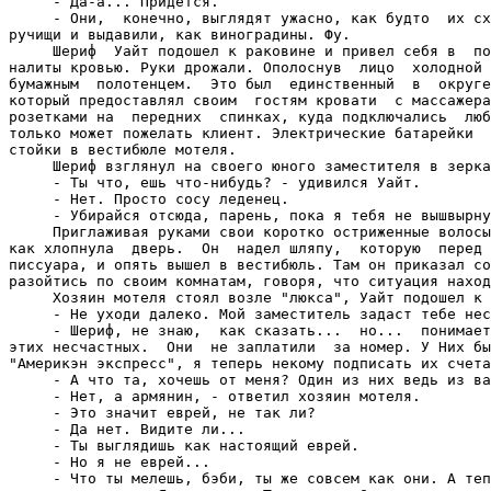
     - Да-а... Придется.

     - Они,  конечно, выглядят ужасно, как будто  их сх
ручищи и выдавили, как виноградины. Фу.

     Шериф  Уайт подошел к раковине и привел себя в  по
налиты кровью. Руки дрожали. Ополоснув  лицо  холодной 
бумажным  полотенцем.  Это был  единственный  в  округе
который предоставлял своим  гостям кровати  с массажера
розетками на  передних  спинках, куда подключались  люб
только может пожелать клиент. Электрические батарейки  
стойки в вестибюле мотеля.

     Шериф взглянул на своего юного заместителя в зерка
     - Ты что, ешь что-нибудь? - удивился Уайт.

     - Нет. Просто сосу леденец.

     - Убирайся отсюда, парень, пока я тебя не вышвырну
     Приглаживая руками свои коротко остриженные волосы
как хлопнула  дверь.  Он  надел шляпу,  которую  перед 
писсуара, и опять вышел в вестибюль. Там он приказал со
разойтись по своим комнатам, говоря, что ситуация наход
     Хозяин мотеля стоял возле "люкса", Уайт подошел к 
     - Не уходи далеко. Мой заместитель задаст тебе нес
     - Шериф, не знаю,  как сказать...  но...  понимает
этих несчастных.  Они  не заплатили  за номер. У Них бы
"Америкэн экспресс", я теперь некому подписать их счета
     - А что та, хочешь от меня? Один из них ведь из ва
     - Нет, а армянин, - ответил хозяин мотеля.

     - Это значит еврей, не так ли?

     - Да нет. Видите ли...

     - Ты выглядишь как настоящий еврей.

     - Но я не еврей...

     - Что ты мелешь, бэби, ты же совсем как они. А теп