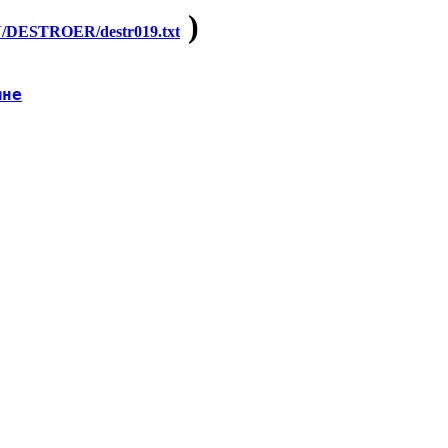
)
DESTROER/destr019.txt
ыне