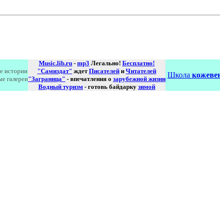
Music.lib.ru
-
mp3
Легально!
Бесплатно!
е истории
"Самиздат"
ждет
Писателей
и
Читателей
Школа
кожевен
ые галереи
"Заграница"
- впечатления о
зарубежной жизни
Водный туризм
- готовь байдарку
зимой